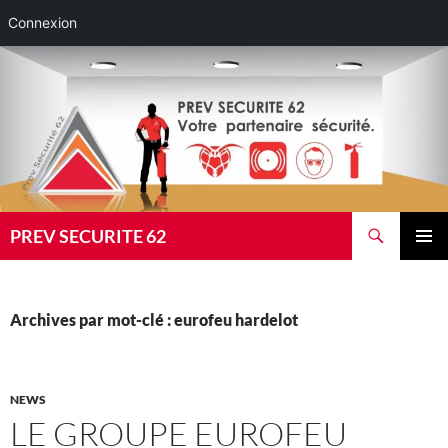
Connexion
Aller
au
contenu
Recherche
PREV SECURITE 62
MENU
PRINCI
Archives par mot-clé : eurofeu hardelot
NEWS
LE GROUPE EUROFEU