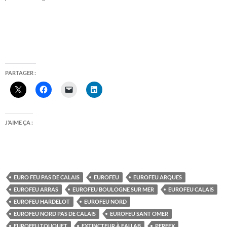
PARTAGER :
J’AIME ÇA :
EURO FEU PAS DE CALAIS
EUROFEU
EUROFEU ARQUES
EUROFEU ARRAS
EUROFEU BOULOGNE SUR MER
EUROFEU CALAIS
EUROFEU HARDELOT
EUROFEU NORD
EUROFEU NORD PAS DE CALAIS
EUROFEU SANT OMER
EUROFEU TOUQUET
EXTINCTEUR À EAU AB
PERFEX