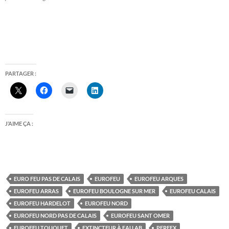
PARTAGER :
J’AIME ÇA :
EURO FEU PAS DE CALAIS
EUROFEU
EUROFEU ARQUES
EUROFEU ARRAS
EUROFEU BOULOGNE SUR MER
EUROFEU CALAIS
EUROFEU HARDELOT
EUROFEU NORD
EUROFEU NORD PAS DE CALAIS
EUROFEU SANT OMER
EUROFEU TOUQUET
EXTINCTEUR À EAU AB
PERFEX