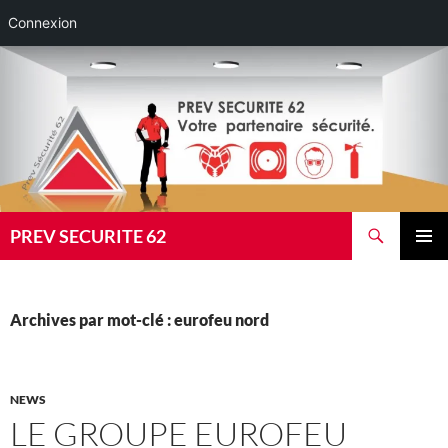
Connexion
Aller
au
contenu
Recherche
PREV SECURITE 62
MENU
PRINCI
Archives par mot-clé : eurofeu nord
NEWS
LE GROUPE EUROFEU