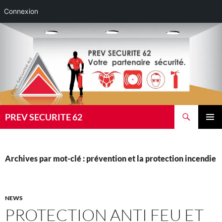
Connexion
Aller
au
contenu
Recherche
PREV SECURITE 62
MENU
PRINCI
Archives par mot-clé : prévention et la protection incendie
NEWS
PROTECTION ANTI FEU ET