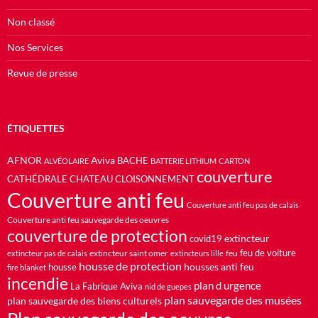
Non classé
Nos Services
Revue de presse
ÉTIQUETTES
AFNOR
Aviva
BACHE
ALVÉOLAIRE
BATTERIE LITHIUM
CARTON
couverture
CATHÉDRALE
CHATEAU
CLOISONNEMENT
Couverture anti feu
Couverture anti feu pas de calais
Couverture anti feu sauvegarde des oeuvres
couverture de protection
extincteur
covid19
feu de voiture
extincteur saint omer
feu
extincteur pas de calais
extincteurs lille
housse de protection
housses anti feu
housse
fire blanket
incendie
plan d urgence
La Fabrique Aviva
nid de guepes
plan sauvegarde des musées
plan sauvegarde des biens culturels