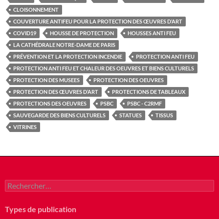
CLOISONNEMENT
COUVERTURE ANTIFEU POUR LA PROTECTION DES ŒUVRES D’ART
COVID19
HOUSSE DE PROTECTION
HOUSSES ANTI FEU
LA CATHÉDRALE NOTRE-DAME DE PARIS
PRÉVENTION ET LA PROTECTION INCENDIE
PROTECTION ANTI FEU
PROTECTION ANTI FEU ET CHALEUR DES OEUVRES ET BIENS CULTURELS
PROTECTION DES MUSEES
PROTECTION DES OEUVRES
PROTECTION DES ŒUVRES D’ART
PROTECTIONS DE TABLEAUX
PROTECTIONS DES OEUVRES
PSBC
PSBC - C2RMF
SAUVEGARDE DES BIENS CULTURELS
STATUES
TISSUS
VITRINES
Rechercher :
Types de publication