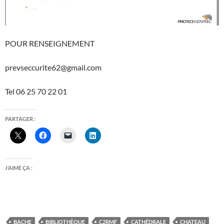
POUR RENSEIGNEMENT
prevseccurite62@gmail.com
Tel 06 25 70 22 01
PARTAGER :
J’AIME ÇA :
BACHE
BIBLIOTHÈQUE
C2RMF
CATHÉDRALE
CHATEAU