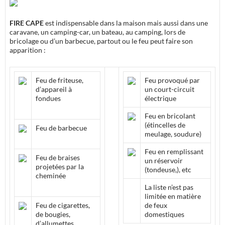
FIRE CAPE
est indispensable dans la maison mais aussi dans une
caravane
, un
camping-car
, un
bateau
, au
camping
, lors de
bricolage
ou d’un
barbecue
, partout ou le feu peut faire son
apparition :
Feu de friteuse,
Feu provoqué par
d’appareil à
un court-circuit
fondues
électrique
Feu en bricolant
(étincelles de
Feu de barbecue
meulage, soudure)
Feu en remplissant
Feu de braises
un réservoir
projetées par la
(tondeuse,), etc
cheminée
La liste n’est pas
limitée en matière
Feu de cigarettes,
de feux
de bougies,
domestiques
d’allumettes