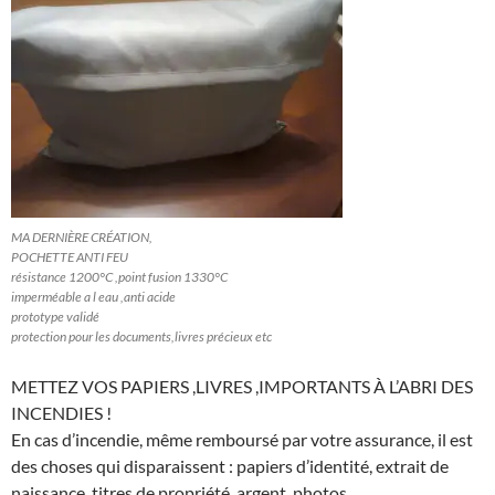
MA DERNIÈRE CRÉATION,
POCHETTE ANTI FEU
résistance 1200°C ,point fusion 1330°C
imperméable a l eau ,anti acide
prototype validé
protection pour les documents,livres précieux etc
METTEZ VOS PAPIERS ,LIVRES ,IMPORTANTS À L’ABRI DES
INCENDIES !
En cas d’incendie, même remboursé par votre assurance, il est
des choses qui disparaissent : papiers d’identité, extrait de
naissance, titres de propriété, argent, photos…