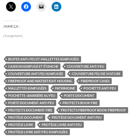
J’AIME ÇA :
chargement…
BOITES ANTI-FEU ET MALLETTES IGNIFUGÉES
CAISSON IGNIFUGE ET ÉTANCHE
COUVERTURE ANTI FEU
COUVERTURE ANTI FEU IGNIFUGÉE
COUVERTURE FEU DE VOITURE
FIREPROOF AND WATERTIGHT HOUSING
FIREPROOF CASES
MALLETTES IGNIFUGÉES
PATRIMOINE
POCHETTE ANTI FEU
POCHETTE «BARRIÈRE AU FEU
PORTE DOCUMENT
PORTE DOCUMENT ANTI FEU
PROTECTS BOOK FIRE
PROTECTS DOCUMENT FIRE
PROTECTS FIREPROOF BOOK FIREPROOF
PROTÈGE DOCUMENT
PROTÈGE DOCUMENT ANTI FEU
PROTÉGE LIVRE
PROTÈGE LIVRE ANTI FEU
PROTÈGE LIVRE ANTI FEU IGNIFUGÉES