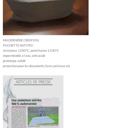
MA DERNIÈRE CRÉATION,
POCHETTE ANTI FEU
résistance 1200°C ,point fusion 1330°C
imperméable a l eau ,anti acide
prototype validé
protection pour les documents,livres précieux etc