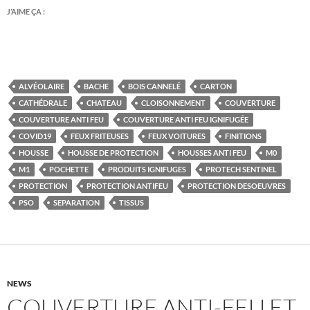
J’AIME ÇA :
ALVÉOLAIRE
BACHE
BOIS CANNELÉ
CARTON
CATHÉDRALE
CHATEAU
CLOISONNEMENT
COUVERTURE
COUVERTURE ANTI FEU
COUVERTURE ANTI FEU IGNIFUGÉE
COVID19
FEUX FRITEUSES
FEUX VOITURES
FINITIONS
HOUSSE
HOUSSE DE PROTECTION
HOUSSES ANTI FEU
M0
M1
POCHETTE
PRODUITS IGNIFUGES
PROTECH SENTINEL
PROTECTION
PROTECTION ANTIFEU
PROTECTION DESOEUVRES
PSO
SEPARATION
TISSUS
NEWS
COUVERTURE ANTI-FEU ET