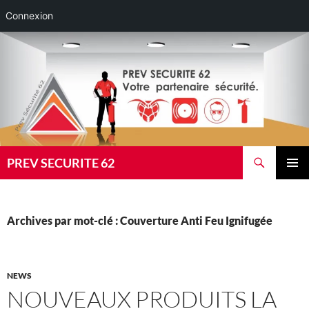
Connexion
Aller
au
contenu
Recherche
PREV SECURITE 62
MENU
PRINCI
Archives par mot-clé : Couverture Anti Feu Ignifugée
NEWS
NOUVEAUX PRODUITS LA