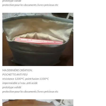
prototype validé
protection pour les documents,livres précieux etc
MA DERNIÈRE CRÉATION,
POCHETTE ANTI FEU
résistance 1200°C ,point fusion 1330°C
imperméable a l eau ,anti acide
prototype validé
protection pour les documents,livres précieux etc