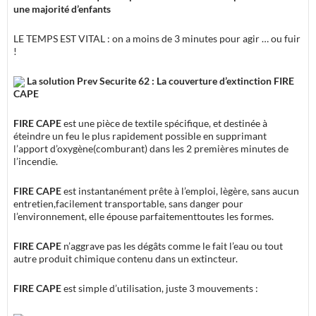
une majorité d’enfants
LE TEMPS EST VITAL
: on a moins de
3 minutes pour agir … ou fuir
!
La solution Prev Securite 62 : La couverture d’extinction FIRE
CAPE
FIRE CAPE
est une pièce de textile spécifique, et destinée à
éteindre un feu le plus rapidement possible en
supprimant
l’apport d’oxygène
(comburant) dans les
2 premières minutes de
l’incendie
.
FIRE CAPE
est
instantanément prête à l’emploi
,
lègère
, sans
aucun
entretien
,
facilement transportable
, sans danger pour
l’environnement, elle épouse parfaitement
toutes les formes
.
FIRE CAPE
n’aggrave pas les dégâts
comme le fait l’eau ou tout
autre produit chimique contenu dans un extincteur.
FIRE CAPE
est
simple d’utilisation
, juste
3 mouvements
: