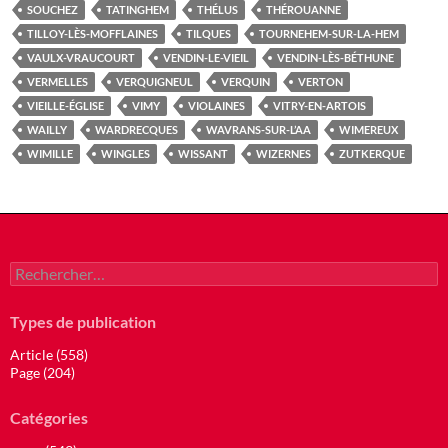
SOUCHEZ
TATINGHEM
THÉLUS
THÉROUANNE
TILLOY-LÈS-MOFFLAINES
TILQUES
TOURNEHEM-SUR-LA-HEM
VAULX-VRAUCOURT
VENDIN-LE-VIEIL
VENDIN-LÈS-BÉTHUNE
VERMELLES
VERQUIGNEUL
VERQUIN
VERTON
VIEILLE-ÉGLISE
VIMY
VIOLAINES
VITRY-EN-ARTOIS
WAILLY
WARDRECQUES
WAVRANS-SUR-L’AA
WIMEREUX
WIMILLE
WINGLES
WISSANT
WIZERNES
ZUTKERQUE
Rechercher :
Types de publication
Article (558)
Page (204)
Catégories