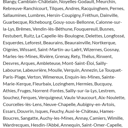
Blangy, Camblain-Châtelain, Noyelles-Godault, Meurchin,
Rebreuve-Ranchicourt, Tilques, Andres, Racquinghem, Pernes,
Sallaumines, Lumbres, Hersin-Coupigny, Fréthun, Dainville,
Guarbecque, Richebourg, Gouy-sous-Bellonne, Calonne-sur-
la-Lys, Brêmes, Vendin-lès-Béthune, Fouquereuil, Busnes,
Festubert, Ruitz, La Capelle-lès-Boulogne, Delettes, Longfossé,
Esquerdes, Leforest, Beaurains, Beaurainville, Nortkerque,
Oignies, Wissant, Saint-Martin-au-Laërt, Wizernes, Gosnay,
Marles-les-Mines, Rivière, Grenay, Rety, Thélus, Rinxent,
Desvres, Arques, Ambleteuse, Mont-Saint-Éloi, Sailly-
Labourse, Labeuvrière, Moulle, Verquin, Annezin, Le Touquet-
Paris-Plage, Verton, Wimereux, Enquin-les-Mines, Sainte-
Marie-Kerque, Fleurbaix, Lozinghem, Hermies, Bucquoy,
Athies, Fruges, Norrent-Fontes, Sailly-sur-la-Lys, Lestrem,
Souchez, Ferques, Verquigneul, Vaulx-Vraucourt, Aix-Noulette,
Courcelles-lès-Lens, Neuve-Chapelle, Aubigny-en-Artois,
Essars, Douvrin, Isques, Feuchy, Auxi-le-Château, Hames-
Boucres, Sangatte, Auchy-les-Mines, Annay, Camiers, Wimille,
Wardrecques, Hesdin-l’Abbé, Annequin, Saint-Omer-Capelle,