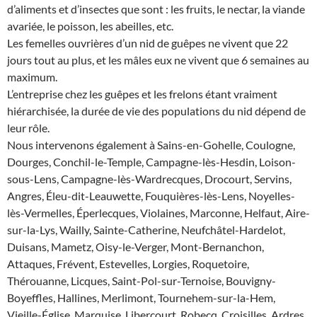
d’aliments et d’insectes que sont : les fruits, le nectar, la viande
avariée, le poisson, les abeilles, etc.
Les femelles ouvrières d’un nid de guêpes ne vivent que 22
jours tout au plus, et les mâles eux ne vivent que 6 semaines au
maximum.
L’entreprise chez les guêpes et les frelons étant vraiment
hiérarchisée, la durée de vie des populations du nid dépend de
leur rôle.
Nous intervenons également à Sains-en-Gohelle, Coulogne,
Dourges, Conchil-le-Temple, Campagne-lès-Hesdin, Loison-
sous-Lens, Campagne-lès-Wardrecques, Drocourt, Servins,
Angres, Éleu-dit-Leauwette, Fouquières-lès-Lens, Noyelles-
lès-Vermelles, Éperlecques, Violaines, Marconne, Helfaut, Aire-
sur-la-Lys, Wailly, Sainte-Catherine, Neufchâtel-Hardelot,
Duisans, Mametz, Oisy-le-Verger, Mont-Bernanchon,
Attaques, Frévent, Estevelles, Lorgies, Roquetoire,
Thérouanne, Licques, Saint-Pol-sur-Ternoise, Bouvigny-
Boyeffles, Hallines, Merlimont, Tournehem-sur-la-Hem,
Vieille-Église, Marquise, Libercourt, Robecq, Croisilles, Ardres,