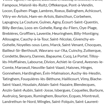
Fampoux, Maisnil-lès-Ruitz, Offekerque, Pont-à-Vendin,
Locon, Équihen-Plage, Lambres, Roeux, Balinghem, Achicourt,
Vitry-en-Artois, Ham-en-Artois, Baincthun, Corbehem,
Lapugnoy, La Couture, Guînes, Agny, Écourt-Saint-Quentin,
Billy-Berclau, Loos-en-Gohelle, Rang-du-Fliers, Oye-Plage,
Brebières, Groffliers, Laventie, Heuringhem, Billy-Montigny,
Allouagne, Cauchy-à-la-Tour, Saint-Nicolas, Givenchy-en-
Gohelle, Noyelles-sous-Lens, Marck, Saint-Venant, Chocques,
Bailleul-Sir-Berthoult, Wavrans-sur-l’Aa, Cuinchy, Zutkerque,
Condette, Beuvry, Dannes, Bapaume, Cucq, Le Portel, Tilloy-
lès-Mofflaines, Labourse, Divion, Achiet-le-Grand, Avesnes-le-
Comte, Maroeuil, Neuville-Saint-Vaast, Haisnes, Hinges,
Gonnehem, Hardinghen, Évin-Malmaison, Auchy-lès-Hesdin,
Tatinghem, Fouquières-lès-Béthune, Haillicourt, Vimy, Biache-
Saint-Vaast, Houdain, Ablain-Saint-Nazaire, Blendecques,
Anzin-Saint-Aubin, Saint-Josse, Isbergues, Coquelles, Burbure,
Audruicq, Serques, Ruminghem, Bourlon, Ecques, Montreuil,
Landrethun-le-Nord, Wingles, Saint-Folquin, Saint-Laurent-