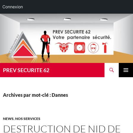
Connexion
Aller
au
contenu
Recherche
PREV SECURITE 62
MENU
PRINCI
Archives par mot-clé : Dannes
NEWS
,
NOS SERVICES
DESTRUCTION DE NID DE