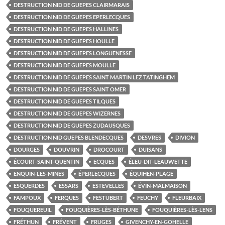
DESTRUCTION NID DE GUEPES CLAIRMARAIS
DESTRUCTION NID DE GUEPES EPERLECQUES
DESTRUCTION NID DE GUEPES HALLINES
DESTRUCTION NID DE GUEPES HOULLE
DESTRUCTION NID DE GUEPES LONGUENESSE
DESTRUCTION NID DE GUEPES MOULLE
DESTRUCTION NID DE GUEPES SAINT MARTIN LEZ TATINGHEM
DESTRUCTION NID DE GUEPES SAINT OMER
DESTRUCTION NID DE GUEPES TILQUES
DESTRUCTION NID DE GUEPES WIZERNES
DESTRUCTION NID DE GUEPES ZUDAUSQUES
DESTRUCTION NID GUEPES BLENDECQUES
DESVRES
DIVION
DOURGES
DOUVRIN
DROCOURT
DUISANS
ÉCOURT-SAINT-QUENTIN
ECQUES
ÉLEU-DIT-LEAUWETTE
ENQUIN-LES-MINES
ÉPERLECQUES
ÉQUIHEN-PLAGE
ESQUERDES
ESSARS
ESTEVELLES
ÉVIN-MALMAISON
FAMPOUX
FERQUES
FESTUBERT
FEUCHY
FLEURBAIX
FOUQUEREUIL
FOUQUIÈRES-LÈS-BÉTHUNE
FOUQUIÈRES-LÈS-LENS
FRÉTHUN
FRÉVENT
FRUGES
GIVENCHY-EN-GOHELLE