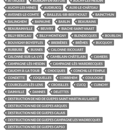
ATTAQUES
AUBIGNY-EN-ARTOIS
AUCHY-LÈS-HESDIN
AUCHY-LES-MINES
AUDRUICQ
AUXI-LE-CHÂTEAU
AVESNES-LE-COMTE
BAILLEUL-SIR-BERTHOULT
BAINCTHUN
BALINGHEM
BAPAUME
BARLIN
BEAURAINS
BEAURAINVILLE
BEUVRY
BIACHE-SAINT-VAAST
BILLY-BERCLAU
BILLY-MONTIGNY
BLENDECQUES
BOURLON
BOUVIGNY-BOYEFFLES
BREBIÈRES
BRÊMES
BUCQUOY
BURBURE
BUSNES
CALONNE-RICOUART
CALONNE-SUR-LA-LYS
CAMBLAIN-CHÂTELAIN
CAMIERS
CAMPAGNE-LÈS-HESDIN
CAMPAGNE-LÈS-WARDRECQUES
CAUCHY-À-LA-TOUR
CHOCQUES
CONCHIL-LE-TEMPLE
CONDETTE
COQUELLES
CORBEHEM
COULOGNE
COURCELLES-LÈS-LENS
CROISILLES
CUCQ
CUINCHY
DAINVILLE
DANNES
DELETTES
DESTRUCTION DE NID DE GUEPES SAINT MARTIN AU LAERT
DESTRUCTION NID DE GUEPES ARQUES
DESTRUCTION NID DE GUEPES CALAIS
DESTRUCTION NID DE GUEPES CAMPAGNE LES WADRECQUES
DESTRUCTION NID DE GUEPES CAPSO