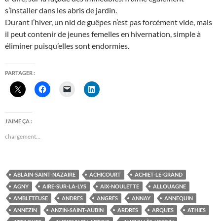
s’installer dans les abris de jardin.
Durant l’hiver, un nid de guêpes n’est pas forcément vide, mais
il peut contenir de jeunes femelles en hivernation, simple à
éliminer puisqu’elles sont endormies.
PARTAGER :
J’AIME ÇA :
chargement…
ABLAIN-SAINT-NAZAIRE
ACHICOURT
ACHIET-LE-GRAND
AGNY
AIRE-SUR-LA-LYS
AIX-NOULETTE
ALLOUAGNE
AMBLETEUSE
ANDRES
ANGRES
ANNAY
ANNEQUIN
ANNEZIN
ANZIN-SAINT-AUBIN
ARDRES
ARQUES
ATHIES