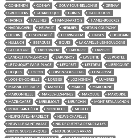
GONNEHEM
GOSNAY
GOUY-SOUS-BELLONNE
GRENAY
GROFFLIERS
GUARBECQUE
GUÎNES
HAILLICOURT
HAISNES
HALLINES
HAM-EN-ARTOIS
HAMES-BOUCRES
HARDINGHEN
HELFAUT
HERMIES
HERSIN-COUPIGNY
HESDIN
HESDIN-L’ABBÉ
HEURINGHEM
HINGES
HOUDAIN
HULLUCH
ISBERGUES
ISQUES
LA CAPELLE-LÈS-BOULOGNE
LA COUTURE
LABEUVRIÈRE
LABOURSE
LAMBRES
LANDRETHUN-LE-NORD
LAPUGNOY
LAVENTIE
LE PORTEL
LE TOUQUET-PARIS-PLAGE
LEFOREST
LESTREM
LIBERCOURT
LICQUES
LOCON
LOISON-SOUS-LENS
LONGFOSSÉ
LOOS-EN-GOHELLE
LORGIES
LOZINGHEM
LUMBRES
MAISNIL-LÈS-RUITZ
MAMETZ
MARCK
MARCONNE
MARCONNELLE
MARLES-LES-MINES
MAROEUIL
MARQUISE
MAZINGARBE
MERLIMONT
MEURCHIN
MONT-BERNANCHON
MONT-SAINT-ÉLOI
MONTREUIL
MOULLE
NEUFCHÂTEL-HARDELOT
NEUVE-CHAPELLE
NEUVILLE-SAINT-VAAST
NID DE GUEPES AIRE SUR LA LYS
NID DE GUEPES ARQUES
NID DE GUEPES ARRAS