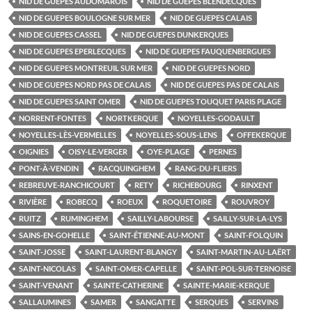
NID DE GUEPES AUDOMAROIS
NID DE GUEPES BLENDECQUES
NID DE GUEPES BOULOGNE SUR MER
NID DE GUEPES CALAIS
NID DE GUEPES CASSEL
NID DE GUEPES DUNKERQUES
NID DE GUEPES EPERLECQUES
NID DE GUEPES FAUQUENBERGUES
NID DE GUEPES MONTREUIL SUR MER
NID DE GUEPES NORD
NID DE GUEPES NORD PAS DE CALAIS
NID DE GUEPES PAS DE CALAIS
NID DE GUEPES SAINT OMER
NID DE GUEPES TOUQUET PARIS PLAGE
NORRENT-FONTES
NORTKERQUE
NOYELLES-GODAULT
NOYELLES-LÈS-VERMELLES
NOYELLES-SOUS-LENS
OFFEKERQUE
OIGNIES
OISY-LE-VERGER
OYE-PLAGE
PERNES
PONT-À-VENDIN
RACQUINGHEM
RANG-DU-FLIERS
REBREUVE-RANCHICOURT
RETY
RICHEBOURG
RINXENT
RIVIÈRE
ROBECQ
ROEUX
ROQUETOIRE
ROUVROY
RUITZ
RUMINGHEM
SAILLY-LABOURSE
SAILLY-SUR-LA-LYS
SAINS-EN-GOHELLE
SAINT-ÉTIENNE-AU-MONT
SAINT-FOLQUIN
SAINT-JOSSE
SAINT-LAURENT-BLANGY
SAINT-MARTIN-AU-LAËRT
SAINT-NICOLAS
SAINT-OMER-CAPELLE
SAINT-POL-SUR-TERNOISE
SAINT-VENANT
SAINTE-CATHERINE
SAINTE-MARIE-KERQUE
SALLAUMINES
SAMER
SANGATTE
SERQUES
SERVINS