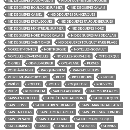
NID DE GUEPES AUDOMAROIS
NID DE GUEPES BLENDECQUES
NID DE GUEPES BOULOGNE SUR MER
NID DE GUEPES CALAIS
NID DE GUEPES CASSEL
NID DE GUEPES DUNKERQUES
NID DE GUEPES EPERLECQUES
NID DE GUEPES FAUQUENBERGUES
NID DE GUEPES MONTREUIL SUR MER
NID DE GUEPES NORD
NID DE GUEPES NORD PAS DE CALAIS
NID DE GUEPES PAS DE CALAIS
NID DE GUEPES SAINT OMER
NID DE GUEPES TOUQUET PARIS PLAGE
NORRENT-FONTES
NORTKERQUE
NOYELLES-GODAULT
NOYELLES-LÈS-VERMELLES
NOYELLES-SOUS-LENS
OFFEKERQUE
OIGNIES
OISY-LE-VERGER
OYE-PLAGE
PERNES
PONT-À-VENDIN
RACQUINGHEM
RANG-DU-FLIERS
REBREUVE-RANCHICOURT
RETY
RICHEBOURG
RINXENT
RIVIÈRE
ROBECQ
ROEUX
ROQUETOIRE
ROUVROY
RUITZ
RUMINGHEM
SAILLY-LABOURSE
SAILLY-SUR-LA-LYS
SAINS-EN-GOHELLE
SAINT-ÉTIENNE-AU-MONT
SAINT-FOLQUIN
SAINT-JOSSE
SAINT-LAURENT-BLANGY
SAINT-MARTIN-AU-LAËRT
SAINT-NICOLAS
SAINT-OMER-CAPELLE
SAINT-POL-SUR-TERNOISE
SAINT-VENANT
SAINTE-CATHERINE
SAINTE-MARIE-KERQUE
SALLAUMINES
SAMER
SANGATTE
SERQUES
SERVINS