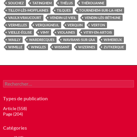
SOUCHEZ
TATINGHEM
THÉLUS
THÉROUANNE
TILLOY-LÈS-MOFFLAINES
TILQUES
TOURNEHEM-SUR-LA-HEM
VAULX-VRAUCOURT
VENDIN-LE-VIEIL
VENDIN-LÈS-BÉTHUNE
VERMELLES
VERQUIGNEUL
VERQUIN
VERTON
VIEILLE-ÉGLISE
VIMY
VIOLAINES
VITRY-EN-ARTOIS
WAILLY
WARDRECQUES
WAVRANS-SUR-L’AA
WIMEREUX
WIMILLE
WINGLES
WISSANT
WIZERNES
ZUTKERQUE
Rechercher :
Types de publication
Article (558)
Page (204)
Catégories