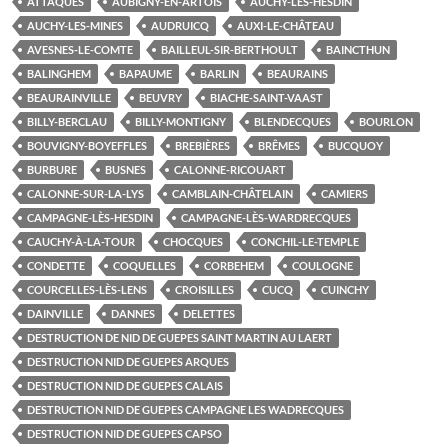
ATTAQUES
AUBIGNY-EN-ARTOIS
AUCHY-LÈS-HESDIN
AUCHY-LES-MINES
AUDRUICQ
AUXI-LE-CHÂTEAU
AVESNES-LE-COMTE
BAILLEUL-SIR-BERTHOULT
BAINCTHUN
BALINGHEM
BAPAUME
BARLIN
BEAURAINS
BEAURAINVILLE
BEUVRY
BIACHE-SAINT-VAAST
BILLY-BERCLAU
BILLY-MONTIGNY
BLENDECQUES
BOURLON
BOUVIGNY-BOYEFFLES
BREBIÈRES
BRÊMES
BUCQUOY
BURBURE
BUSNES
CALONNE-RICOUART
CALONNE-SUR-LA-LYS
CAMBLAIN-CHÂTELAIN
CAMIERS
CAMPAGNE-LÈS-HESDIN
CAMPAGNE-LÈS-WARDRECQUES
CAUCHY-À-LA-TOUR
CHOCQUES
CONCHIL-LE-TEMPLE
CONDETTE
COQUELLES
CORBEHEM
COULOGNE
COURCELLES-LÈS-LENS
CROISILLES
CUCQ
CUINCHY
DAINVILLE
DANNES
DELETTES
DESTRUCTION DE NID DE GUEPES SAINT MARTIN AU LAERT
DESTRUCTION NID DE GUEPES ARQUES
DESTRUCTION NID DE GUEPES CALAIS
DESTRUCTION NID DE GUEPES CAMPAGNE LES WADRECQUES
DESTRUCTION NID DE GUEPES CAPSO