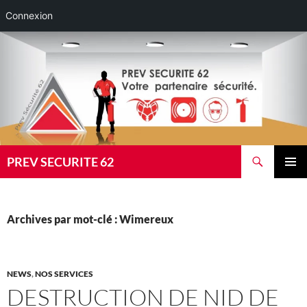
Connexion
Aller
au
contenu
Recherche
PREV SECURITE 62
MENU
PRINCI
Archives par mot-clé : Wimereux
NEWS
,
NOS SERVICES
DESTRUCTION DE NID DE