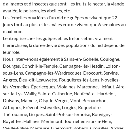
d’aliments et d’insectes que sont : les fruits, le nectar, la viande
avariée, le poisson, les abeilles, etc.
Les femelles ouvrières d’un nid de guêpes ne vivent que 22
jours tout au plus, et les mâles eux ne vivent que 6 semaines au
maximum.
L’entreprise chez les guêpes et les frelons étant vraiment
hiérarchisée, la durée de vie des populations du nid dépend de
leur rôle.
Nous intervenons également à Sains-en-Gohelle, Coulogne,
Dourges, Conchil-le-Temple, Campagne-lès-Hesdin, Loison-
sous-Lens, Campagne-lès-Wardrecques, Drocourt, Servins,
Angres, Éleu-dit-Leauwette, Fouquières-lès-Lens, Noyelles-
lès-Vermelles, Éperlecques, Violaines, Marconne, Helfaut, Aire-
sur-la-Lys, Wailly, Sainte-Catherine, Neufchâtel-Hardelot,
Duisans, Mametz, Oisy-le-Verger, Mont-Bernanchon,
Attaques, Frévent, Estevelles, Lorgies, Roquetoire,
Thérouanne, Licques, Saint-Pol-sur-Ternoise, Bouvigny-
Boyeffles, Hallines, Merlimont, Tournehem-sur-la-Hem,
Vieille-Église, Marquise, Libercourt, Robecq, Croisilles, Ardres,