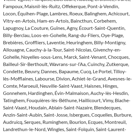
Fampoux, Maisnil-lès-Ruitz, Offekerque, Pont-à-Vendin,
Locon, Équihen-Plage, Lambres, Roeux, Balinghem, Achicourt,
Vitry-en-Artois, Ham-en-Artois, Baincthun, Corbehem,
Lapugnoy, La Couture, Guînes, Agny, Écourt-Saint-Quentin,
Billy-Berclau, Loos-en-Gohelle, Rang-du-Fliers, Oye-Plage,
Brebières, Groffliers, Laventie, Heuringhem, Billy-Montigny,
Allouagne, Cauchy-à-la-Tour, Saint-Nicolas, Givenchy-en-
Gohelle, Noyelles-sous-Lens, Marck, Saint-Venant, Chocques,
Bailleul-Sir-Berthoult, Wavrans-sur-l’Aa, Cuinchy, Zutkerque,
Condette, Beuvry, Dannes, Bapaume, Cucq, Le Portel, Tilloy-
lès-Mofflaines, Labourse, Divion, Achiet-le-Grand, Avesnes-le-
Comte, Maroeuil, Neuville-Saint-Vaast, Haisnes, Hinges,
Gonnehem, Hardinghen, Évin-Malmaison, Auchy-lès-Hesdin,
Tatinghem, Fouquières-lès-Béthune, Haillicourt, Vimy, Biache-
Saint-Vaast, Houdain, Ablain-Saint-Nazaire, Blendecques,
Anzin-Saint-Aubin, Saint-Josse, Isbergues, Coquelles, Burbure,
Audruicq, Serques, Ruminghem, Bourlon, Ecques, Montreuil,
Landrethun-le-Nord, Wingles, Saint-Folquin, Saint-Laurent-