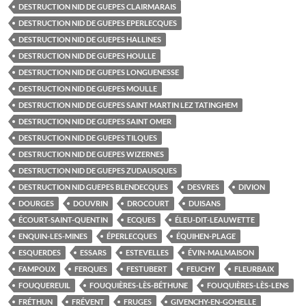
DESTRUCTION NID DE GUEPES CLAIRMARAIS
DESTRUCTION NID DE GUEPES EPERLECQUES
DESTRUCTION NID DE GUEPES HALLINES
DESTRUCTION NID DE GUEPES HOULLE
DESTRUCTION NID DE GUEPES LONGUENESSE
DESTRUCTION NID DE GUEPES MOULLE
DESTRUCTION NID DE GUEPES SAINT MARTIN LEZ TATINGHEM
DESTRUCTION NID DE GUEPES SAINT OMER
DESTRUCTION NID DE GUEPES TILQUES
DESTRUCTION NID DE GUEPES WIZERNES
DESTRUCTION NID DE GUEPES ZUDAUSQUES
DESTRUCTION NID GUEPES BLENDECQUES
DESVRES
DIVION
DOURGES
DOUVRIN
DROCOURT
DUISANS
ÉCOURT-SAINT-QUENTIN
ECQUES
ÉLEU-DIT-LEAUWETTE
ENQUIN-LES-MINES
ÉPERLECQUES
ÉQUIHEN-PLAGE
ESQUERDES
ESSARS
ESTEVELLES
ÉVIN-MALMAISON
FAMPOUX
FERQUES
FESTUBERT
FEUCHY
FLEURBAIX
FOUQUEREUIL
FOUQUIÈRES-LÈS-BÉTHUNE
FOUQUIÈRES-LÈS-LENS
FRÉTHUN
FRÉVENT
FRUGES
GIVENCHY-EN-GOHELLE