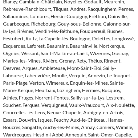
Blangy, Camblain-Châtelain, Noyelles-Godault, Meurchin,
Rebreuve-Ranchicourt, Tilques, Andres, Racquinghem, Pernes,
Sallaumines, Lumbres, Hersin-Coupigny, Fréthun, Dainville,
Guarbecque, Richebourg, Gouy-sous-Bellonne, Calonne-sur-
la-Lys, Brêmes, Vendin-lès-Béthune, Fouquereuil, Busnes,
Festubert, Ruitz, La Capelle-lès-Boulogne, Delettes, Longfossé,
Esquerdes, Leforest, Beaurains, Beaurainville, Nortkerque,
Oignies, Wissant, Saint-Martin-au-Laërt, Wizernes, Gosnay,
Marles-les-Mines, Rivière, Grenay, Rety, Thélus, Rinxent,
Desvres, Arques, Ambleteuse, Mont-Saint-Éloi, Sailly-
Labourse, Labeuvrière, Moulle, Verquin, Annezin, Le Touquet-
Paris-Plage, Verton, Wimereux, Enquin-les-Mines, Sainte-
Marie-Kerque, Fleurbaix, Lozinghem, Hermies, Bucquoy,
Athies, Fruges, Norrent-Fontes, Sailly-sur-la-Lys, Lestrem,
Souchez, Ferques, Verquigneul, Vaulx-Vraucourt, Aix-Noulette,
Courcelles-lès-Lens, Neuve-Chapelle, Aubigny-en-Artois,
Essars, Douvrin, Isques, Feuchy, Auxi-le-Château, Hames-
Boucres, Sangatte, Auchy-les-Mines, Annay, Camiers, Wimille,
Wardrecques, Hesdin-l’Abbé, Annequin, Saint-Omer-Capelle,