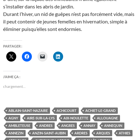
s’installer dans les abris de jardin.
Durant l’hiver, un nid de guêpes n’est pas forcément vide, mais
il peut contenir de jeunes femelles en hivernation, simple à
éliminer puisqu’elles sont endormies.
PARTAGER :
J’AIME ÇA :
chargement…
ABLAIN-SAINT-NAZAIRE
ACHICOURT
ACHIET-LE-GRAND
AGNY
AIRE-SUR-LA-LYS
AIX-NOULETTE
ALLOUAGNE
AMBLETEUSE
ANDRES
ANGRES
ANNAY
ANNEQUIN
ANNEZIN
ANZIN-SAINT-AUBIN
ARDRES
ARQUES
ATHIES