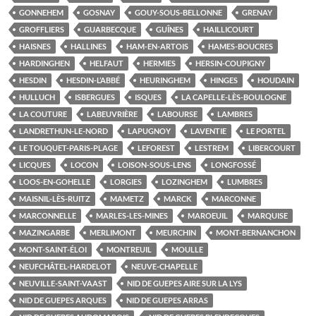
GONNEHEM
GOSNAY
GOUY-SOUS-BELLONNE
GRENAY
GROFFLIERS
GUARBECQUE
GUÎNES
HAILLICOURT
HAISNES
HALLINES
HAM-EN-ARTOIS
HAMES-BOUCRES
HARDINGHEN
HELFAUT
HERMIES
HERSIN-COUPIGNY
HESDIN
HESDIN-L’ABBÉ
HEURINGHEM
HINGES
HOUDAIN
HULLUCH
ISBERGUES
ISQUES
LA CAPELLE-LÈS-BOULOGNE
LA COUTURE
LABEUVRIÈRE
LABOURSE
LAMBRES
LANDRETHUN-LE-NORD
LAPUGNOY
LAVENTIE
LE PORTEL
LE TOUQUET-PARIS-PLAGE
LEFOREST
LESTREM
LIBERCOURT
LICQUES
LOCON
LOISON-SOUS-LENS
LONGFOSSÉ
LOOS-EN-GOHELLE
LORGIES
LOZINGHEM
LUMBRES
MAISNIL-LÈS-RUITZ
MAMETZ
MARCK
MARCONNE
MARCONNELLE
MARLES-LES-MINES
MAROEUIL
MARQUISE
MAZINGARBE
MERLIMONT
MEURCHIN
MONT-BERNANCHON
MONT-SAINT-ÉLOI
MONTREUIL
MOULLE
NEUFCHÂTEL-HARDELOT
NEUVE-CHAPELLE
NEUVILLE-SAINT-VAAST
NID DE GUEPES AIRE SUR LA LYS
NID DE GUEPES ARQUES
NID DE GUEPES ARRAS