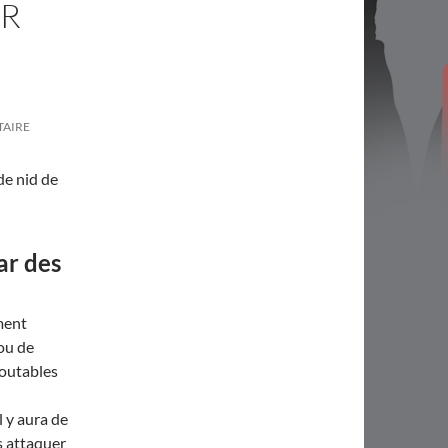
ER
TAIRE
de nid de
ar des
ment
ou de
doutables
l y aura de
s attaquer