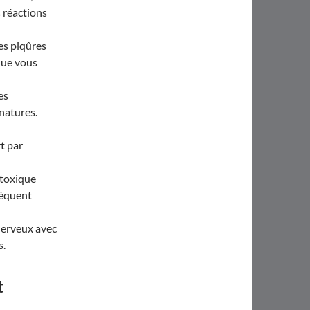
 réactions
es piqûres
que vous
es
natures.
t par
 toxique
séquent
nerveux avec
s.
t