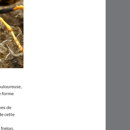
ouloureuse,
e forme
ves de
de cette
frelon,