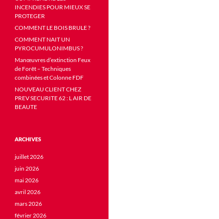
INCENDIES POUR MIEUX SE
PROTEGER
COMMENT LE BOIS BRULE ?
COMMENT NAIT UN
PYROCUMULONIMBUS ?
Manœuvres d’extinction Feux
de Forêt – Techniques
combinées et Colonne FDF
NOUVEAU CLIENT CHEZ
PREV SECURITE 62 : L AIR DE
BEAUTE
ARCHIVES
juillet 2026
juin 2026
mai 2026
avril 2026
mars 2026
février 2026