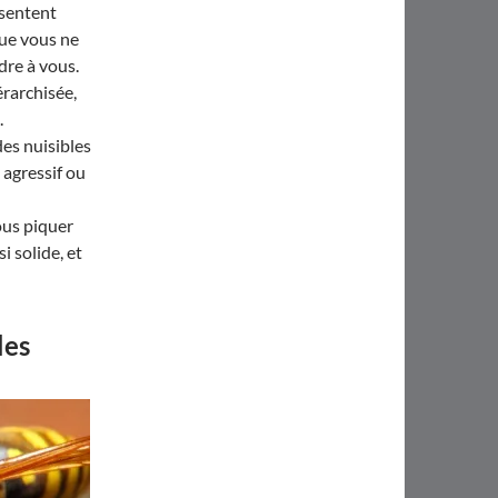
 sentent
que vous ne
ndre à vous.
érarchisée,
.
des nuisibles
 agressif ou
ous piquer
i solide, et
les