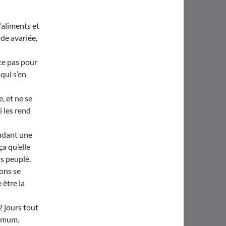
’aliments et
nde avariée,
ce pas pour
 qui s’en
e, et ne se
i les rend
endant une
ça qu’elle
s peuplé.
ons se
 être la
2 jours tout
ximum.