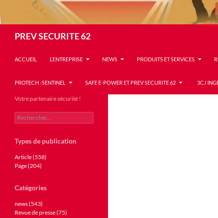
Recherche
PREV SECURITE 62
ACCUEIL
L’ENTREPRISE
NEWS
PRODUITS ET SERVICES
R
PROTECH -SENTINEL
SAFE E-POWER ET PREV SECURITE 62
3CJ ING
Votre partenaire sécurité !
Rechercher :
Types de publication
Article (558)
Page (204)
Catégories
news (543)
Revue de presse (75)