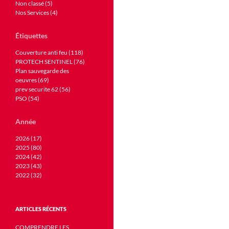
Non classé (5)
Nos Services (4)
Étiquettes
Couverture anti feu (118)
PROTECH SENTINEL (76)
Plan sauvegarde des
oeuvres (69)
prev securite 62 (56)
PSO (54)
Année
2026 (17)
2025 (80)
2024 (42)
2023 (43)
2022 (32)
ARTICLES RÉCENTS
COMPRENDRE LES