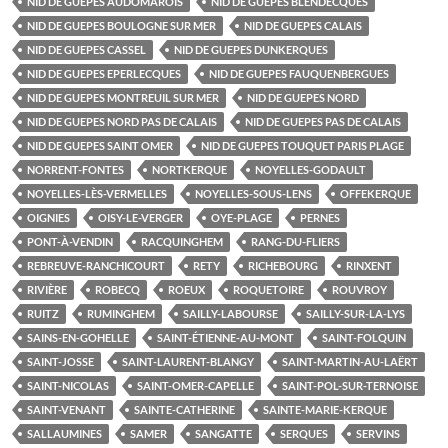
NID DE GUEPES AUDOMAROIS
NID DE GUEPES BLENDECQUES
NID DE GUEPES BOULOGNE SUR MER
NID DE GUEPES CALAIS
NID DE GUEPES CASSEL
NID DE GUEPES DUNKERQUES
NID DE GUEPES EPERLECQUES
NID DE GUEPES FAUQUENBERGUES
NID DE GUEPES MONTREUIL SUR MER
NID DE GUEPES NORD
NID DE GUEPES NORD PAS DE CALAIS
NID DE GUEPES PAS DE CALAIS
NID DE GUEPES SAINT OMER
NID DE GUEPES TOUQUET PARIS PLAGE
NORRENT-FONTES
NORTKERQUE
NOYELLES-GODAULT
NOYELLES-LÈS-VERMELLES
NOYELLES-SOUS-LENS
OFFEKERQUE
OIGNIES
OISY-LE-VERGER
OYE-PLAGE
PERNES
PONT-À-VENDIN
RACQUINGHEM
RANG-DU-FLIERS
REBREUVE-RANCHICOURT
RETY
RICHEBOURG
RINXENT
RIVIÈRE
ROBECQ
ROEUX
ROQUETOIRE
ROUVROY
RUITZ
RUMINGHEM
SAILLY-LABOURSE
SAILLY-SUR-LA-LYS
SAINS-EN-GOHELLE
SAINT-ÉTIENNE-AU-MONT
SAINT-FOLQUIN
SAINT-JOSSE
SAINT-LAURENT-BLANGY
SAINT-MARTIN-AU-LAËRT
SAINT-NICOLAS
SAINT-OMER-CAPELLE
SAINT-POL-SUR-TERNOISE
SAINT-VENANT
SAINTE-CATHERINE
SAINTE-MARIE-KERQUE
SALLAUMINES
SAMER
SANGATTE
SERQUES
SERVINS