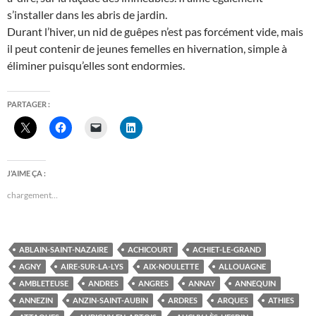
s’installer dans les abris de jardin.
Durant l’hiver, un nid de guêpes n’est pas forcément vide, mais
il peut contenir de jeunes femelles en hivernation, simple à
éliminer puisqu’elles sont endormies.
PARTAGER :
J’AIME ÇA :
chargement…
ABLAIN-SAINT-NAZAIRE
ACHICOURT
ACHIET-LE-GRAND
AGNY
AIRE-SUR-LA-LYS
AIX-NOULETTE
ALLOUAGNE
AMBLETEUSE
ANDRES
ANGRES
ANNAY
ANNEQUIN
ANNEZIN
ANZIN-SAINT-AUBIN
ARDRES
ARQUES
ATHIES