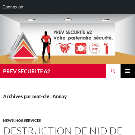
Connexion
Aller
au
contenu
Recherche
PREV SECURITE 62
MENU
PRINCI
Archives par mot-clé : Annay
NEWS
,
NOS SERVICES
DESTRUCTION DE NID DE