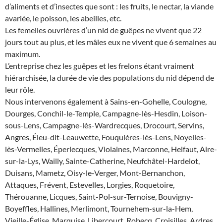
d’aliments et d’insectes que sont : les fruits, le nectar, la viande
avariée, le poisson, les abeilles, etc.
Les femelles ouvrières d’un nid de guêpes ne vivent que 22
jours tout au plus, et les mâles eux ne vivent que 6 semaines au
maximum.
L’entreprise chez les guêpes et les frelons étant vraiment
hiérarchisée, la durée de vie des populations du nid dépend de
leur rôle.
Nous intervenons également à Sains-en-Gohelle, Coulogne,
Dourges, Conchil-le-Temple, Campagne-lès-Hesdin, Loison-
sous-Lens, Campagne-lès-Wardrecques, Drocourt, Servins,
Angres, Éleu-dit-Leauwette, Fouquières-lès-Lens, Noyelles-
lès-Vermelles, Éperlecques, Violaines, Marconne, Helfaut, Aire-
sur-la-Lys, Wailly, Sainte-Catherine, Neufchâtel-Hardelot,
Duisans, Mametz, Oisy-le-Verger, Mont-Bernanchon,
Attaques, Frévent, Estevelles, Lorgies, Roquetoire,
Thérouanne, Licques, Saint-Pol-sur-Ternoise, Bouvigny-
Boyeffles, Hallines, Merlimont, Tournehem-sur-la-Hem,
Vieille-Église, Marquise, Libercourt, Robecq, Croisilles, Ardres,