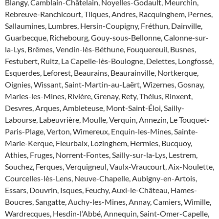
Blangy, Camblain-Châtelain, Noyelles-Godault, Meurchin,
Rebreuve-Ranchicourt, Tilques, Andres, Racquinghem, Pernes,
Sallaumines, Lumbres, Hersin-Coupigny, Fréthun, Dainville,
Guarbecque, Richebourg, Gouy-sous-Bellonne, Calonne-sur-
la-Lys, Brêmes, Vendin-lès-Béthune, Fouquereuil, Busnes,
Festubert, Ruitz, La Capelle-lès-Boulogne, Delettes, Longfossé,
Esquerdes, Leforest, Beaurains, Beaurainville, Nortkerque,
Oignies, Wissant, Saint-Martin-au-Laërt, Wizernes, Gosnay,
Marles-les-Mines, Rivière, Grenay, Rety, Thélus, Rinxent,
Desvres, Arques, Ambleteuse, Mont-Saint-Éloi, Sailly-
Labourse, Labeuvrière, Moulle, Verquin, Annezin, Le Touquet-
Paris-Plage, Verton, Wimereux, Enquin-les-Mines, Sainte-
Marie-Kerque, Fleurbaix, Lozinghem, Hermies, Bucquoy,
Athies, Fruges, Norrent-Fontes, Sailly-sur-la-Lys, Lestrem,
Souchez, Ferques, Verquigneul, Vaulx-Vraucourt, Aix-Noulette,
Courcelles-lès-Lens, Neuve-Chapelle, Aubigny-en-Artois,
Essars, Douvrin, Isques, Feuchy, Auxi-le-Château, Hames-
Boucres, Sangatte, Auchy-les-Mines, Annay, Camiers, Wimille,
Wardrecques, Hesdin-l’Abbé, Annequin, Saint-Omer-Capelle,