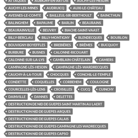
ATTAQUES
AUBIGNY-EN-ARTOIS
AUCHY-LÈS-HESDIN
AUCHY-LES-MINES
AUDRUICQ
AUXI-LE-CHÂTEAU
AVESNES-LE-COMTE
BAILLEUL-SIR-BERTHOULT
BAINCTHUN
BALINGHEM
BAPAUME
BARLIN
BEAURAINS
BEAURAINVILLE
BEUVRY
BIACHE-SAINT-VAAST
BILLY-BERCLAU
BILLY-MONTIGNY
BLENDECQUES
BOURLON
BOUVIGNY-BOYEFFLES
BREBIÈRES
BRÊMES
BUCQUOY
BURBURE
BUSNES
CALONNE-RICOUART
CALONNE-SUR-LA-LYS
CAMBLAIN-CHÂTELAIN
CAMIERS
CAMPAGNE-LÈS-HESDIN
CAMPAGNE-LÈS-WARDRECQUES
CAUCHY-À-LA-TOUR
CHOCQUES
CONCHIL-LE-TEMPLE
CONDETTE
COQUELLES
CORBEHEM
COULOGNE
COURCELLES-LÈS-LENS
CROISILLES
CUCQ
CUINCHY
DAINVILLE
DANNES
DELETTES
DESTRUCTION DE NID DE GUEPES SAINT MARTIN AU LAERT
DESTRUCTION NID DE GUEPES ARQUES
DESTRUCTION NID DE GUEPES CALAIS
DESTRUCTION NID DE GUEPES CAMPAGNE LES WADRECQUES
DESTRUCTION NID DE GUEPES CAPSO