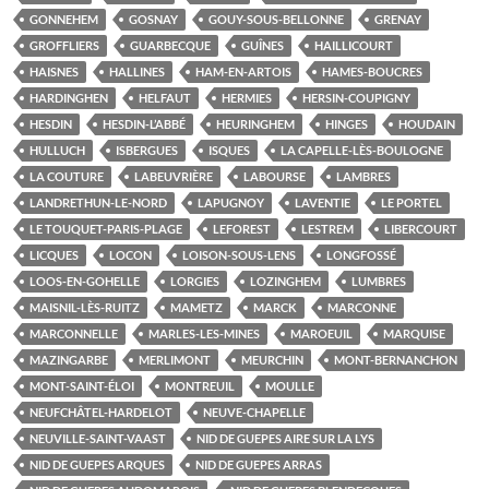
GONNEHEM
GOSNAY
GOUY-SOUS-BELLONNE
GRENAY
GROFFLIERS
GUARBECQUE
GUÎNES
HAILLICOURT
HAISNES
HALLINES
HAM-EN-ARTOIS
HAMES-BOUCRES
HARDINGHEN
HELFAUT
HERMIES
HERSIN-COUPIGNY
HESDIN
HESDIN-L’ABBÉ
HEURINGHEM
HINGES
HOUDAIN
HULLUCH
ISBERGUES
ISQUES
LA CAPELLE-LÈS-BOULOGNE
LA COUTURE
LABEUVRIÈRE
LABOURSE
LAMBRES
LANDRETHUN-LE-NORD
LAPUGNOY
LAVENTIE
LE PORTEL
LE TOUQUET-PARIS-PLAGE
LEFOREST
LESTREM
LIBERCOURT
LICQUES
LOCON
LOISON-SOUS-LENS
LONGFOSSÉ
LOOS-EN-GOHELLE
LORGIES
LOZINGHEM
LUMBRES
MAISNIL-LÈS-RUITZ
MAMETZ
MARCK
MARCONNE
MARCONNELLE
MARLES-LES-MINES
MAROEUIL
MARQUISE
MAZINGARBE
MERLIMONT
MEURCHIN
MONT-BERNANCHON
MONT-SAINT-ÉLOI
MONTREUIL
MOULLE
NEUFCHÂTEL-HARDELOT
NEUVE-CHAPELLE
NEUVILLE-SAINT-VAAST
NID DE GUEPES AIRE SUR LA LYS
NID DE GUEPES ARQUES
NID DE GUEPES ARRAS