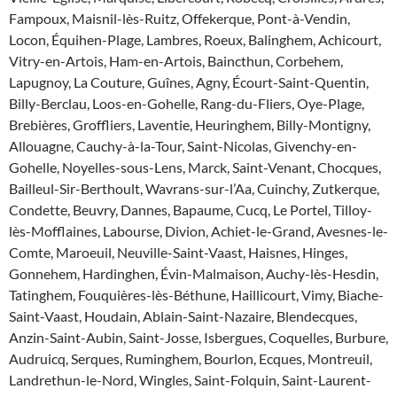
Fampoux, Maisnil-lès-Ruitz, Offekerque, Pont-à-Vendin,
Locon, Équihen-Plage, Lambres, Roeux, Balinghem, Achicourt,
Vitry-en-Artois, Ham-en-Artois, Baincthun, Corbehem,
Lapugnoy, La Couture, Guînes, Agny, Écourt-Saint-Quentin,
Billy-Berclau, Loos-en-Gohelle, Rang-du-Fliers, Oye-Plage,
Brebières, Groffliers, Laventie, Heuringhem, Billy-Montigny,
Allouagne, Cauchy-à-la-Tour, Saint-Nicolas, Givenchy-en-
Gohelle, Noyelles-sous-Lens, Marck, Saint-Venant, Chocques,
Bailleul-Sir-Berthoult, Wavrans-sur-l’Aa, Cuinchy, Zutkerque,
Condette, Beuvry, Dannes, Bapaume, Cucq, Le Portel, Tilloy-
lès-Mofflaines, Labourse, Divion, Achiet-le-Grand, Avesnes-le-
Comte, Maroeuil, Neuville-Saint-Vaast, Haisnes, Hinges,
Gonnehem, Hardinghen, Évin-Malmaison, Auchy-lès-Hesdin,
Tatinghem, Fouquières-lès-Béthune, Haillicourt, Vimy, Biache-
Saint-Vaast, Houdain, Ablain-Saint-Nazaire, Blendecques,
Anzin-Saint-Aubin, Saint-Josse, Isbergues, Coquelles, Burbure,
Audruicq, Serques, Ruminghem, Bourlon, Ecques, Montreuil,
Landrethun-le-Nord, Wingles, Saint-Folquin, Saint-Laurent-