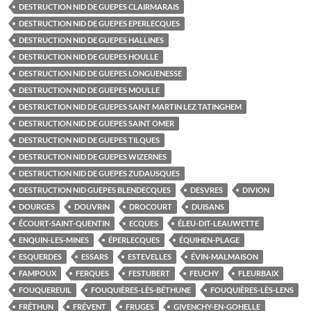
DESTRUCTION NID DE GUEPES CLAIRMARAIS
DESTRUCTION NID DE GUEPES EPERLECQUES
DESTRUCTION NID DE GUEPES HALLINES
DESTRUCTION NID DE GUEPES HOULLE
DESTRUCTION NID DE GUEPES LONGUENESSE
DESTRUCTION NID DE GUEPES MOULLE
DESTRUCTION NID DE GUEPES SAINT MARTIN LEZ TATINGHEM
DESTRUCTION NID DE GUEPES SAINT OMER
DESTRUCTION NID DE GUEPES TILQUES
DESTRUCTION NID DE GUEPES WIZERNES
DESTRUCTION NID DE GUEPES ZUDAUSQUES
DESTRUCTION NID GUEPES BLENDECQUES
DESVRES
DIVION
DOURGES
DOUVRIN
DROCOURT
DUISANS
ÉCOURT-SAINT-QUENTIN
ECQUES
ÉLEU-DIT-LEAUWETTE
ENQUIN-LES-MINES
ÉPERLECQUES
ÉQUIHEN-PLAGE
ESQUERDES
ESSARS
ESTEVELLES
ÉVIN-MALMAISON
FAMPOUX
FERQUES
FESTUBERT
FEUCHY
FLEURBAIX
FOUQUEREUIL
FOUQUIÈRES-LÈS-BÉTHUNE
FOUQUIÈRES-LÈS-LENS
FRÉTHUN
FRÉVENT
FRUGES
GIVENCHY-EN-GOHELLE