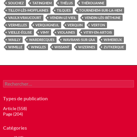
SOUCHEZ
TATINGHEM
THÉLUS
THÉROUANNE
TILLOY-LÈS-MOFFLAINES
TILQUES
TOURNEHEM-SUR-LA-HEM
VAULX-VRAUCOURT
VENDIN-LE-VIEIL
VENDIN-LÈS-BÉTHUNE
VERMELLES
VERQUIGNEUL
VERQUIN
VERTON
VIEILLE-ÉGLISE
VIMY
VIOLAINES
VITRY-EN-ARTOIS
WAILLY
WARDRECQUES
WAVRANS-SUR-L’AA
WIMEREUX
WIMILLE
WINGLES
WISSANT
WIZERNES
ZUTKERQUE
Rechercher :
Types de publication
Article (558)
Page (204)
Catégories