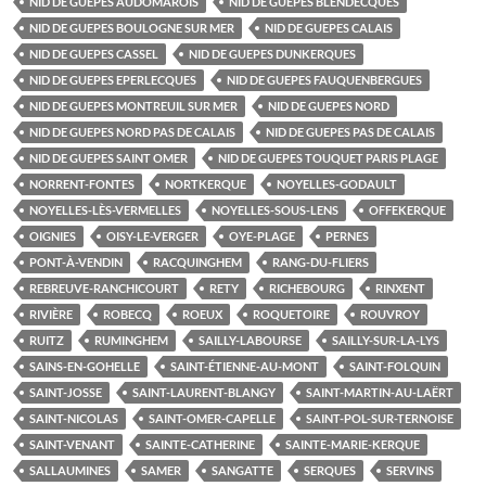
NID DE GUEPES AUDOMAROIS
NID DE GUEPES BLENDECQUES
NID DE GUEPES BOULOGNE SUR MER
NID DE GUEPES CALAIS
NID DE GUEPES CASSEL
NID DE GUEPES DUNKERQUES
NID DE GUEPES EPERLECQUES
NID DE GUEPES FAUQUENBERGUES
NID DE GUEPES MONTREUIL SUR MER
NID DE GUEPES NORD
NID DE GUEPES NORD PAS DE CALAIS
NID DE GUEPES PAS DE CALAIS
NID DE GUEPES SAINT OMER
NID DE GUEPES TOUQUET PARIS PLAGE
NORRENT-FONTES
NORTKERQUE
NOYELLES-GODAULT
NOYELLES-LÈS-VERMELLES
NOYELLES-SOUS-LENS
OFFEKERQUE
OIGNIES
OISY-LE-VERGER
OYE-PLAGE
PERNES
PONT-À-VENDIN
RACQUINGHEM
RANG-DU-FLIERS
REBREUVE-RANCHICOURT
RETY
RICHEBOURG
RINXENT
RIVIÈRE
ROBECQ
ROEUX
ROQUETOIRE
ROUVROY
RUITZ
RUMINGHEM
SAILLY-LABOURSE
SAILLY-SUR-LA-LYS
SAINS-EN-GOHELLE
SAINT-ÉTIENNE-AU-MONT
SAINT-FOLQUIN
SAINT-JOSSE
SAINT-LAURENT-BLANGY
SAINT-MARTIN-AU-LAËRT
SAINT-NICOLAS
SAINT-OMER-CAPELLE
SAINT-POL-SUR-TERNOISE
SAINT-VENANT
SAINTE-CATHERINE
SAINTE-MARIE-KERQUE
SALLAUMINES
SAMER
SANGATTE
SERQUES
SERVINS