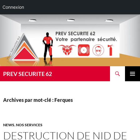
Connexion
Aller
au
contenu
Recherche
PREV SECURITE 62
MENU
PRINCI
Archives par mot-clé : Ferques
NEWS
,
NOS SERVICES
DESTRUCTION DE NID DE