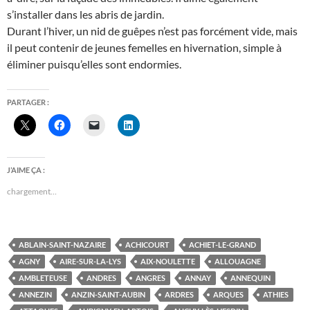
s’installer dans les abris de jardin.
Durant l’hiver, un nid de guêpes n’est pas forcément vide, mais
il peut contenir de jeunes femelles en hivernation, simple à
éliminer puisqu’elles sont endormies.
PARTAGER :
J’AIME ÇA :
chargement…
ABLAIN-SAINT-NAZAIRE
ACHICOURT
ACHIET-LE-GRAND
AGNY
AIRE-SUR-LA-LYS
AIX-NOULETTE
ALLOUAGNE
AMBLETEUSE
ANDRES
ANGRES
ANNAY
ANNEQUIN
ANNEZIN
ANZIN-SAINT-AUBIN
ARDRES
ARQUES
ATHIES