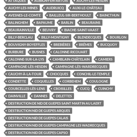
ATTAQUES
AUBIGNY-EN-ARTOIS
AUCHY-LÈS-HESDIN
AUCHY-LES-MINES
AUDRUICQ
AUXI-LE-CHÂTEAU
AVESNES-LE-COMTE
BAILLEUL-SIR-BERTHOULT
BAINCTHUN
BALINGHEM
BAPAUME
BARLIN
BEAURAINS
BEAURAINVILLE
BEUVRY
BIACHE-SAINT-VAAST
BILLY-BERCLAU
BILLY-MONTIGNY
BLENDECQUES
BOURLON
BOUVIGNY-BOYEFFLES
BREBIÈRES
BRÊMES
BUCQUOY
BURBURE
BUSNES
CALONNE-RICOUART
CALONNE-SUR-LA-LYS
CAMBLAIN-CHÂTELAIN
CAMIERS
CAMPAGNE-LÈS-HESDIN
CAMPAGNE-LÈS-WARDRECQUES
CAUCHY-À-LA-TOUR
CHOCQUES
CONCHIL-LE-TEMPLE
CONDETTE
COQUELLES
CORBEHEM
COULOGNE
COURCELLES-LÈS-LENS
CROISILLES
CUCQ
CUINCHY
DAINVILLE
DANNES
DELETTES
DESTRUCTION DE NID DE GUEPES SAINT MARTIN AU LAERT
DESTRUCTION NID DE GUEPES ARQUES
DESTRUCTION NID DE GUEPES CALAIS
DESTRUCTION NID DE GUEPES CAMPAGNE LES WADRECQUES
DESTRUCTION NID DE GUEPES CAPSO