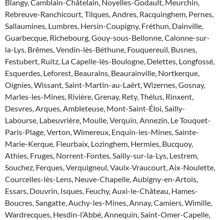
Blangy, Camblain-Châtelain, Noyelles-Godault, Meurchin,
Rebreuve-Ranchicourt, Tilques, Andres, Racquinghem, Pernes,
Sallaumines, Lumbres, Hersin-Coupigny, Fréthun, Dainville,
Guarbecque, Richebourg, Gouy-sous-Bellonne, Calonne-sur-
la-Lys, Brêmes, Vendin-lès-Béthune, Fouquereuil, Busnes,
Festubert, Ruitz, La Capelle-lès-Boulogne, Delettes, Longfossé,
Esquerdes, Leforest, Beaurains, Beaurainville, Nortkerque,
Oignies, Wissant, Saint-Martin-au-Laërt, Wizernes, Gosnay,
Marles-les-Mines, Rivière, Grenay, Rety, Thélus, Rinxent,
Desvres, Arques, Ambleteuse, Mont-Saint-Éloi, Sailly-
Labourse, Labeuvrière, Moulle, Verquin, Annezin, Le Touquet-
Paris-Plage, Verton, Wimereux, Enquin-les-Mines, Sainte-
Marie-Kerque, Fleurbaix, Lozinghem, Hermies, Bucquoy,
Athies, Fruges, Norrent-Fontes, Sailly-sur-la-Lys, Lestrem,
Souchez, Ferques, Verquigneul, Vaulx-Vraucourt, Aix-Noulette,
Courcelles-lès-Lens, Neuve-Chapelle, Aubigny-en-Artois,
Essars, Douvrin, Isques, Feuchy, Auxi-le-Château, Hames-
Boucres, Sangatte, Auchy-les-Mines, Annay, Camiers, Wimille,
Wardrecques, Hesdin-l’Abbé, Annequin, Saint-Omer-Capelle,