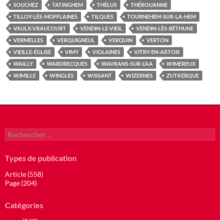
SOUCHEZ
TATINGHEM
THÉLUS
THÉROUANNE
TILLOY-LÈS-MOFFLAINES
TILQUES
TOURNEHEM-SUR-LA-HEM
VAULX-VRAUCOURT
VENDIN-LE-VIEIL
VENDIN-LÈS-BÉTHUNE
VERMELLES
VERQUIGNEUL
VERQUIN
VERTON
VIEILLE-ÉGLISE
VIMY
VIOLAINES
VITRY-EN-ARTOIS
WAILLY
WARDRECQUES
WAVRANS-SUR-L’AA
WIMEREUX
WIMILLE
WINGLES
WISSANT
WIZERNES
ZUTKERQUE
Rechercher :
Types de publication
Article (558)
Page (204)
Catégories