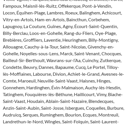
Fampoux, Maisnil-lès-Ruitz, Offekerque, Pont-à-Vendin,
Locon, Équihen-Plage, Lambres, Roeux, Balinghem, Achicourt,
Vitry-en-Artois, Ham-en-Artois, Baincthun, Corbehem,
Lapugnoy, La Couture, Guînes, Agny, Écourt-Saint-Quentin,
Billy-Berclau, Loos-en-Gohelle, Rang-du-Fliers, Oye-Plage,
Brebières, Groffliers, Laventie, Heuringhem, Billy-Montigny,
Allouagne, Cauchy-à-la-Tour, Saint-Nicolas, Givenchy-en-
Gohelle, Noyelles-sous-Lens, Marck, Saint-Venant, Chocques,
Bailleul-Sir-Berthoult, Wavrans-sur-l’Aa, Cuinchy, Zutkerque,
Condette, Beuvry, Dannes, Bapaume, Cucq, Le Portel, Tilloy-
lès-Mofflaines, Labourse, Divion, Achiet-le-Grand, Avesnes-le-
Comte, Maroeuil, Neuville-Saint-Vaast, Haisnes, Hinges,
Gonnehem, Hardinghen, Évin-Malmaison, Auchy-lès-Hesdin,
Tatinghem, Fouquières-lès-Béthune, Haillicourt, Vimy, Biache-
Saint-Vaast, Houdain, Ablain-Saint-Nazaire, Blendecques,
Anzin-Saint-Aubin, Saint-Josse, Isbergues, Coquelles, Burbure,
Audruicq, Serques, Ruminghem, Bourlon, Ecques, Montreuil,
Landrethun-le-Nord, Wingles, Saint-Folquin, Saint-Laurent-