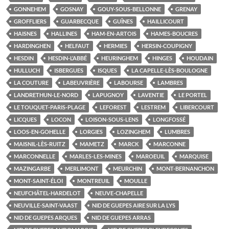
GONNEHEM
GOSNAY
GOUY-SOUS-BELLONNE
GRENAY
GROFFLIERS
GUARBECQUE
GUÎNES
HAILLICOURT
HAISNES
HALLINES
HAM-EN-ARTOIS
HAMES-BOUCRES
HARDINGHEN
HELFAUT
HERMIES
HERSIN-COUPIGNY
HESDIN
HESDIN-L’ABBÉ
HEURINGHEM
HINGES
HOUDAIN
HULLUCH
ISBERGUES
ISQUES
LA CAPELLE-LÈS-BOULOGNE
LA COUTURE
LABEUVRIÈRE
LABOURSE
LAMBRES
LANDRETHUN-LE-NORD
LAPUGNOY
LAVENTIE
LE PORTEL
LE TOUQUET-PARIS-PLAGE
LEFOREST
LESTREM
LIBERCOURT
LICQUES
LOCON
LOISON-SOUS-LENS
LONGFOSSÉ
LOOS-EN-GOHELLE
LORGIES
LOZINGHEM
LUMBRES
MAISNIL-LÈS-RUITZ
MAMETZ
MARCK
MARCONNE
MARCONNELLE
MARLES-LES-MINES
MAROEUIL
MARQUISE
MAZINGARBE
MERLIMONT
MEURCHIN
MONT-BERNANCHON
MONT-SAINT-ÉLOI
MONTREUIL
MOULLE
NEUFCHÂTEL-HARDELOT
NEUVE-CHAPELLE
NEUVILLE-SAINT-VAAST
NID DE GUEPES AIRE SUR LA LYS
NID DE GUEPES ARQUES
NID DE GUEPES ARRAS