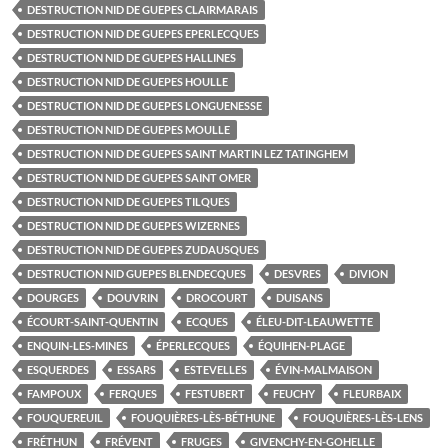
DESTRUCTION NID DE GUEPES CLAIRMARAIS
DESTRUCTION NID DE GUEPES EPERLECQUES
DESTRUCTION NID DE GUEPES HALLINES
DESTRUCTION NID DE GUEPES HOULLE
DESTRUCTION NID DE GUEPES LONGUENESSE
DESTRUCTION NID DE GUEPES MOULLE
DESTRUCTION NID DE GUEPES SAINT MARTIN LEZ TATINGHEM
DESTRUCTION NID DE GUEPES SAINT OMER
DESTRUCTION NID DE GUEPES TILQUES
DESTRUCTION NID DE GUEPES WIZERNES
DESTRUCTION NID DE GUEPES ZUDAUSQUES
DESTRUCTION NID GUEPES BLENDECQUES
DESVRES
DIVION
DOURGES
DOUVRIN
DROCOURT
DUISANS
ÉCOURT-SAINT-QUENTIN
ECQUES
ÉLEU-DIT-LEAUWETTE
ENQUIN-LES-MINES
ÉPERLECQUES
ÉQUIHEN-PLAGE
ESQUERDES
ESSARS
ESTEVELLES
ÉVIN-MALMAISON
FAMPOUX
FERQUES
FESTUBERT
FEUCHY
FLEURBAIX
FOUQUEREUIL
FOUQUIÈRES-LÈS-BÉTHUNE
FOUQUIÈRES-LÈS-LENS
FRÉTHUN
FRÉVENT
FRUGES
GIVENCHY-EN-GOHELLE