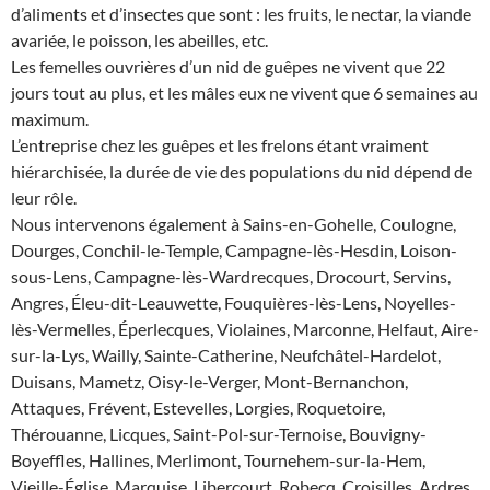
d’aliments et d’insectes que sont : les fruits, le nectar, la viande
avariée, le poisson, les abeilles, etc.
Les femelles ouvrières d’un nid de guêpes ne vivent que 22
jours tout au plus, et les mâles eux ne vivent que 6 semaines au
maximum.
L’entreprise chez les guêpes et les frelons étant vraiment
hiérarchisée, la durée de vie des populations du nid dépend de
leur rôle.
Nous intervenons également à Sains-en-Gohelle, Coulogne,
Dourges, Conchil-le-Temple, Campagne-lès-Hesdin, Loison-
sous-Lens, Campagne-lès-Wardrecques, Drocourt, Servins,
Angres, Éleu-dit-Leauwette, Fouquières-lès-Lens, Noyelles-
lès-Vermelles, Éperlecques, Violaines, Marconne, Helfaut, Aire-
sur-la-Lys, Wailly, Sainte-Catherine, Neufchâtel-Hardelot,
Duisans, Mametz, Oisy-le-Verger, Mont-Bernanchon,
Attaques, Frévent, Estevelles, Lorgies, Roquetoire,
Thérouanne, Licques, Saint-Pol-sur-Ternoise, Bouvigny-
Boyeffles, Hallines, Merlimont, Tournehem-sur-la-Hem,
Vieille-Église, Marquise, Libercourt, Robecq, Croisilles, Ardres,