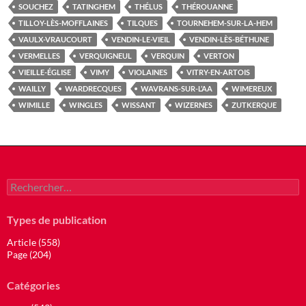
SOUCHEZ
TATINGHEM
THÉLUS
THÉROUANNE
TILLOY-LÈS-MOFFLAINES
TILQUES
TOURNEHEM-SUR-LA-HEM
VAULX-VRAUCOURT
VENDIN-LE-VIEIL
VENDIN-LÈS-BÉTHUNE
VERMELLES
VERQUIGNEUL
VERQUIN
VERTON
VIEILLE-ÉGLISE
VIMY
VIOLAINES
VITRY-EN-ARTOIS
WAILLY
WARDRECQUES
WAVRANS-SUR-L’AA
WIMEREUX
WIMILLE
WINGLES
WISSANT
WIZERNES
ZUTKERQUE
Rechercher :
Types de publication
Article (558)
Page (204)
Catégories