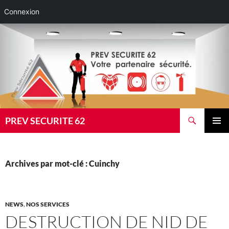
Connexion
Aller
au
contenu
Recherche
PREV SECURITE 62
MENU
PRINCI
Archives par mot-clé : Cuinchy
NEWS
,
NOS SERVICES
DESTRUCTION DE NID DE