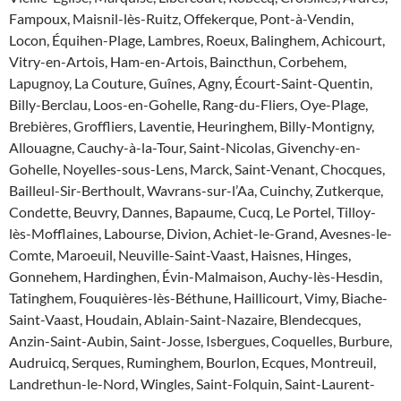
Fampoux, Maisnil-lès-Ruitz, Offekerque, Pont-à-Vendin,
Locon, Équihen-Plage, Lambres, Roeux, Balinghem, Achicourt,
Vitry-en-Artois, Ham-en-Artois, Baincthun, Corbehem,
Lapugnoy, La Couture, Guînes, Agny, Écourt-Saint-Quentin,
Billy-Berclau, Loos-en-Gohelle, Rang-du-Fliers, Oye-Plage,
Brebières, Groffliers, Laventie, Heuringhem, Billy-Montigny,
Allouagne, Cauchy-à-la-Tour, Saint-Nicolas, Givenchy-en-
Gohelle, Noyelles-sous-Lens, Marck, Saint-Venant, Chocques,
Bailleul-Sir-Berthoult, Wavrans-sur-l’Aa, Cuinchy, Zutkerque,
Condette, Beuvry, Dannes, Bapaume, Cucq, Le Portel, Tilloy-
lès-Mofflaines, Labourse, Divion, Achiet-le-Grand, Avesnes-le-
Comte, Maroeuil, Neuville-Saint-Vaast, Haisnes, Hinges,
Gonnehem, Hardinghen, Évin-Malmaison, Auchy-lès-Hesdin,
Tatinghem, Fouquières-lès-Béthune, Haillicourt, Vimy, Biache-
Saint-Vaast, Houdain, Ablain-Saint-Nazaire, Blendecques,
Anzin-Saint-Aubin, Saint-Josse, Isbergues, Coquelles, Burbure,
Audruicq, Serques, Ruminghem, Bourlon, Ecques, Montreuil,
Landrethun-le-Nord, Wingles, Saint-Folquin, Saint-Laurent-