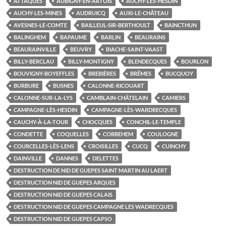
ATTAQUES
AUBIGNY-EN-ARTOIS
AUCHY-LÈS-HESDIN
AUCHY-LES-MINES
AUDRUICQ
AUXI-LE-CHÂTEAU
AVESNES-LE-COMTE
BAILLEUL-SIR-BERTHOULT
BAINCTHUN
BALINGHEM
BAPAUME
BARLIN
BEAURAINS
BEAURAINVILLE
BEUVRY
BIACHE-SAINT-VAAST
BILLY-BERCLAU
BILLY-MONTIGNY
BLENDECQUES
BOURLON
BOUVIGNY-BOYEFFLES
BREBIÈRES
BRÊMES
BUCQUOY
BURBURE
BUSNES
CALONNE-RICOUART
CALONNE-SUR-LA-LYS
CAMBLAIN-CHÂTELAIN
CAMIERS
CAMPAGNE-LÈS-HESDIN
CAMPAGNE-LÈS-WARDRECQUES
CAUCHY-À-LA-TOUR
CHOCQUES
CONCHIL-LE-TEMPLE
CONDETTE
COQUELLES
CORBEHEM
COULOGNE
COURCELLES-LÈS-LENS
CROISILLES
CUCQ
CUINCHY
DAINVILLE
DANNES
DELETTES
DESTRUCTION DE NID DE GUEPES SAINT MARTIN AU LAERT
DESTRUCTION NID DE GUEPES ARQUES
DESTRUCTION NID DE GUEPES CALAIS
DESTRUCTION NID DE GUEPES CAMPAGNE LES WADRECQUES
DESTRUCTION NID DE GUEPES CAPSO