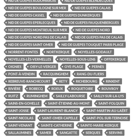
NID DE GUEPES AUDOMAROIS
NID DE GUEPES BLENDECQUES
NID DE GUEPES BOULOGNE SUR MER
NID DE GUEPES CALAIS
NID DE GUEPES CASSEL
NID DE GUEPES DUNKERQUES
NID DE GUEPES EPERLECQUES
NID DE GUEPES FAUQUENBERGUES
NID DE GUEPES MONTREUIL SUR MER
NID DE GUEPES NORD
NID DE GUEPES NORD PAS DE CALAIS
NID DE GUEPES PAS DE CALAIS
NID DE GUEPES SAINT OMER
NID DE GUEPES TOUQUET PARIS PLAGE
NORRENT-FONTES
NORTKERQUE
NOYELLES-GODAULT
NOYELLES-LÈS-VERMELLES
NOYELLES-SOUS-LENS
OFFEKERQUE
OIGNIES
OISY-LE-VERGER
OYE-PLAGE
PERNES
PONT-À-VENDIN
RACQUINGHEM
RANG-DU-FLIERS
REBREUVE-RANCHICOURT
RETY
RICHEBOURG
RINXENT
RIVIÈRE
ROBECQ
ROEUX
ROQUETOIRE
ROUVROY
RUITZ
RUMINGHEM
SAILLY-LABOURSE
SAILLY-SUR-LA-LYS
SAINS-EN-GOHELLE
SAINT-ÉTIENNE-AU-MONT
SAINT-FOLQUIN
SAINT-JOSSE
SAINT-LAURENT-BLANGY
SAINT-MARTIN-AU-LAËRT
SAINT-NICOLAS
SAINT-OMER-CAPELLE
SAINT-POL-SUR-TERNOISE
SAINT-VENANT
SAINTE-CATHERINE
SAINTE-MARIE-KERQUE
SALLAUMINES
SAMER
SANGATTE
SERQUES
SERVINS