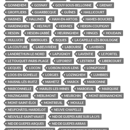
GONNEHEM
GOSNAY
GOUY-SOUS-BELLONNE
GRENAY
GROFFLIERS
GUARBECQUE
GUÎNES
HAILLICOURT
HAISNES
HALLINES
HAM-EN-ARTOIS
HAMES-BOUCRES
HARDINGHEN
HELFAUT
HERMIES
HERSIN-COUPIGNY
HESDIN
HESDIN-L’ABBÉ
HEURINGHEM
HINGES
HOUDAIN
HULLUCH
ISBERGUES
ISQUES
LA CAPELLE-LÈS-BOULOGNE
LA COUTURE
LABEUVRIÈRE
LABOURSE
LAMBRES
LANDRETHUN-LE-NORD
LAPUGNOY
LAVENTIE
LE PORTEL
LE TOUQUET-PARIS-PLAGE
LEFOREST
LESTREM
LIBERCOURT
LICQUES
LOCON
LOISON-SOUS-LENS
LONGFOSSÉ
LOOS-EN-GOHELLE
LORGIES
LOZINGHEM
LUMBRES
MAISNIL-LÈS-RUITZ
MAMETZ
MARCK
MARCONNE
MARCONNELLE
MARLES-LES-MINES
MAROEUIL
MARQUISE
MAZINGARBE
MERLIMONT
MEURCHIN
MONT-BERNANCHON
MONT-SAINT-ÉLOI
MONTREUIL
MOULLE
NEUFCHÂTEL-HARDELOT
NEUVE-CHAPELLE
NEUVILLE-SAINT-VAAST
NID DE GUEPES AIRE SUR LA LYS
NID DE GUEPES ARQUES
NID DE GUEPES ARRAS