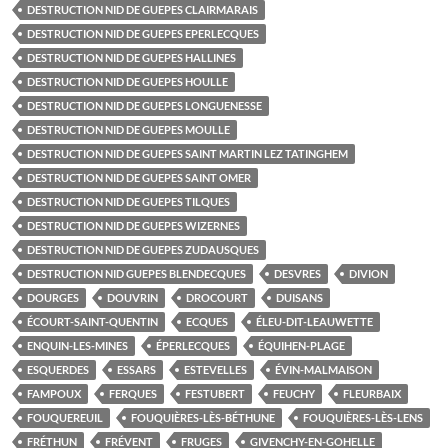
DESTRUCTION NID DE GUEPES CLAIRMARAIS
DESTRUCTION NID DE GUEPES EPERLECQUES
DESTRUCTION NID DE GUEPES HALLINES
DESTRUCTION NID DE GUEPES HOULLE
DESTRUCTION NID DE GUEPES LONGUENESSE
DESTRUCTION NID DE GUEPES MOULLE
DESTRUCTION NID DE GUEPES SAINT MARTIN LEZ TATINGHEM
DESTRUCTION NID DE GUEPES SAINT OMER
DESTRUCTION NID DE GUEPES TILQUES
DESTRUCTION NID DE GUEPES WIZERNES
DESTRUCTION NID DE GUEPES ZUDAUSQUES
DESTRUCTION NID GUEPES BLENDECQUES
DESVRES
DIVION
DOURGES
DOUVRIN
DROCOURT
DUISANS
ÉCOURT-SAINT-QUENTIN
ECQUES
ÉLEU-DIT-LEAUWETTE
ENQUIN-LES-MINES
ÉPERLECQUES
ÉQUIHEN-PLAGE
ESQUERDES
ESSARS
ESTEVELLES
ÉVIN-MALMAISON
FAMPOUX
FERQUES
FESTUBERT
FEUCHY
FLEURBAIX
FOUQUEREUIL
FOUQUIÈRES-LÈS-BÉTHUNE
FOUQUIÈRES-LÈS-LENS
FRÉTHUN
FRÉVENT
FRUGES
GIVENCHY-EN-GOHELLE