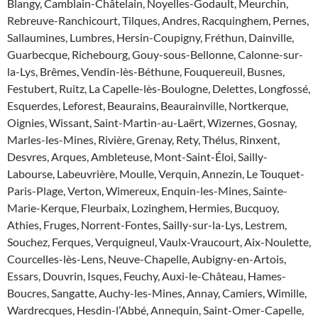
Blangy, Camblain-Châtelain, Noyelles-Godault, Meurchin,
Rebreuve-Ranchicourt, Tilques, Andres, Racquinghem, Pernes,
Sallaumines, Lumbres, Hersin-Coupigny, Fréthun, Dainville,
Guarbecque, Richebourg, Gouy-sous-Bellonne, Calonne-sur-
la-Lys, Brêmes, Vendin-lès-Béthune, Fouquereuil, Busnes,
Festubert, Ruitz, La Capelle-lès-Boulogne, Delettes, Longfossé,
Esquerdes, Leforest, Beaurains, Beaurainville, Nortkerque,
Oignies, Wissant, Saint-Martin-au-Laërt, Wizernes, Gosnay,
Marles-les-Mines, Rivière, Grenay, Rety, Thélus, Rinxent,
Desvres, Arques, Ambleteuse, Mont-Saint-Éloi, Sailly-
Labourse, Labeuvrière, Moulle, Verquin, Annezin, Le Touquet-
Paris-Plage, Verton, Wimereux, Enquin-les-Mines, Sainte-
Marie-Kerque, Fleurbaix, Lozinghem, Hermies, Bucquoy,
Athies, Fruges, Norrent-Fontes, Sailly-sur-la-Lys, Lestrem,
Souchez, Ferques, Verquigneul, Vaulx-Vraucourt, Aix-Noulette,
Courcelles-lès-Lens, Neuve-Chapelle, Aubigny-en-Artois,
Essars, Douvrin, Isques, Feuchy, Auxi-le-Château, Hames-
Boucres, Sangatte, Auchy-les-Mines, Annay, Camiers, Wimille,
Wardrecques, Hesdin-l’Abbé, Annequin, Saint-Omer-Capelle,