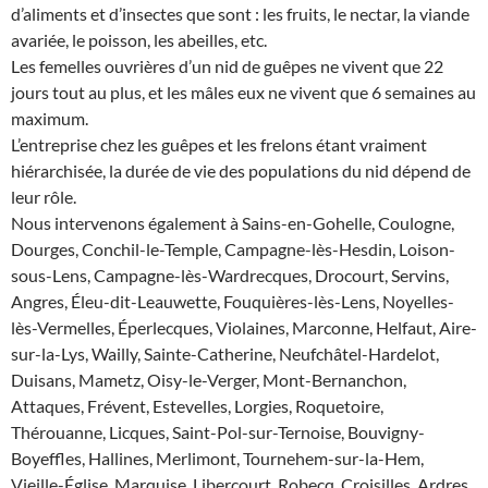
d’aliments et d’insectes que sont : les fruits, le nectar, la viande
avariée, le poisson, les abeilles, etc.
Les femelles ouvrières d’un nid de guêpes ne vivent que 22
jours tout au plus, et les mâles eux ne vivent que 6 semaines au
maximum.
L’entreprise chez les guêpes et les frelons étant vraiment
hiérarchisée, la durée de vie des populations du nid dépend de
leur rôle.
Nous intervenons également à Sains-en-Gohelle, Coulogne,
Dourges, Conchil-le-Temple, Campagne-lès-Hesdin, Loison-
sous-Lens, Campagne-lès-Wardrecques, Drocourt, Servins,
Angres, Éleu-dit-Leauwette, Fouquières-lès-Lens, Noyelles-
lès-Vermelles, Éperlecques, Violaines, Marconne, Helfaut, Aire-
sur-la-Lys, Wailly, Sainte-Catherine, Neufchâtel-Hardelot,
Duisans, Mametz, Oisy-le-Verger, Mont-Bernanchon,
Attaques, Frévent, Estevelles, Lorgies, Roquetoire,
Thérouanne, Licques, Saint-Pol-sur-Ternoise, Bouvigny-
Boyeffles, Hallines, Merlimont, Tournehem-sur-la-Hem,
Vieille-Église, Marquise, Libercourt, Robecq, Croisilles, Ardres,