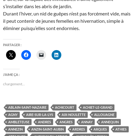
s’installer dans les abris de jardin.
Durant l’hiver, un nid de guêpes n’est pas forcément vide, mais
il peut contenir de jeunes femelles en hivernation, simple à
éliminer puisqu’elles sont endormies.
PARTAGER :
J’AIME ÇA :
chargement…
ABLAIN-SAINT-NAZAIRE
ACHICOURT
ACHIET-LE-GRAND
AGNY
AIRE-SUR-LA-LYS
AIX-NOULETTE
ALLOUAGNE
AMBLETEUSE
ANDRES
ANGRES
ANNAY
ANNEQUIN
ANNEZIN
ANZIN-SAINT-AUBIN
ARDRES
ARQUES
ATHIES