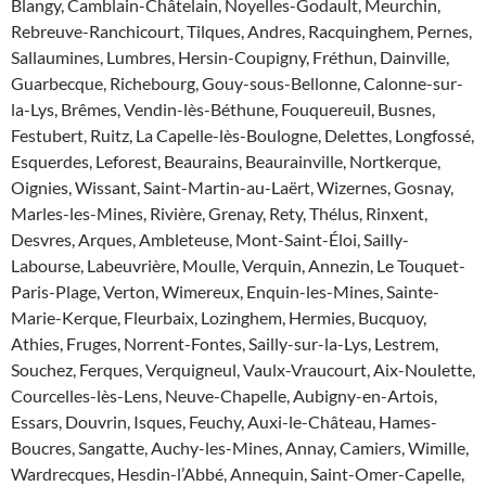
Blangy, Camblain-Châtelain, Noyelles-Godault, Meurchin,
Rebreuve-Ranchicourt, Tilques, Andres, Racquinghem, Pernes,
Sallaumines, Lumbres, Hersin-Coupigny, Fréthun, Dainville,
Guarbecque, Richebourg, Gouy-sous-Bellonne, Calonne-sur-
la-Lys, Brêmes, Vendin-lès-Béthune, Fouquereuil, Busnes,
Festubert, Ruitz, La Capelle-lès-Boulogne, Delettes, Longfossé,
Esquerdes, Leforest, Beaurains, Beaurainville, Nortkerque,
Oignies, Wissant, Saint-Martin-au-Laërt, Wizernes, Gosnay,
Marles-les-Mines, Rivière, Grenay, Rety, Thélus, Rinxent,
Desvres, Arques, Ambleteuse, Mont-Saint-Éloi, Sailly-
Labourse, Labeuvrière, Moulle, Verquin, Annezin, Le Touquet-
Paris-Plage, Verton, Wimereux, Enquin-les-Mines, Sainte-
Marie-Kerque, Fleurbaix, Lozinghem, Hermies, Bucquoy,
Athies, Fruges, Norrent-Fontes, Sailly-sur-la-Lys, Lestrem,
Souchez, Ferques, Verquigneul, Vaulx-Vraucourt, Aix-Noulette,
Courcelles-lès-Lens, Neuve-Chapelle, Aubigny-en-Artois,
Essars, Douvrin, Isques, Feuchy, Auxi-le-Château, Hames-
Boucres, Sangatte, Auchy-les-Mines, Annay, Camiers, Wimille,
Wardrecques, Hesdin-l’Abbé, Annequin, Saint-Omer-Capelle,