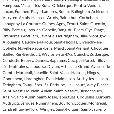
Fampoux, Maisnil-lès-Ruitz, Offekerque, Pont-à-Vendin,
Locon, Équihen-Plage, Lambres, Roeux, Balinghem, Achicourt,
Vitry-en-Artois, Ham-en-Artois, Baincthun, Corbehem,
Lapugnoy, La Couture, Guînes, Agny, Écourt-Saint-Quentin,
Billy-Berclau, Loos-en-Gohelle, Rang-du-Fliers, Oye-Plage,
Brebières, Groffliers, Laventie, Heuringhem, Billy-Montigny,
Allouagne, Cauchy-à-la-Tour, Saint-Nicolas, Givenchy-en-
Gohelle, Noyelles-sous-Lens, Marck, Saint-Venant, Chocques,
Bailleul-Sir-Berthoult, Wavrans-sur-l’Aa, Cuinchy, Zutkerque,
Condette, Beuvry, Dannes, Bapaume, Cucq, Le Portel, Tilloy-
lès-Mofflaines, Labourse, Divion, Achiet-le-Grand, Avesnes-le-
Comte, Maroeuil, Neuville-Saint-Vaast, Haisnes, Hinges,
Gonnehem, Hardinghen, Évin-Malmaison, Auchy-lès-Hesdin,
Tatinghem, Fouquières-lès-Béthune, Haillicourt, Vimy, Biache-
Saint-Vaast, Houdain, Ablain-Saint-Nazaire, Blendecques,
Anzin-Saint-Aubin, Saint-Josse, Isbergues, Coquelles, Burbure,
Audruicq, Serques, Ruminghem, Bourlon, Ecques, Montreuil,
Landrethun-le-Nord, Wingles, Saint-Folquin, Saint-Laurent-