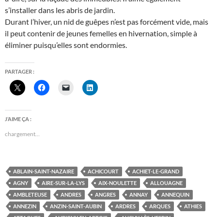
s’installer dans les abris de jardin.
Durant l’hiver, un nid de guêpes n’est pas forcément vide, mais
il peut contenir de jeunes femelles en hivernation, simple à
éliminer puisqu’elles sont endormies.
PARTAGER :
J’AIME ÇA :
chargement…
ABLAIN-SAINT-NAZAIRE
ACHICOURT
ACHIET-LE-GRAND
AGNY
AIRE-SUR-LA-LYS
AIX-NOULETTE
ALLOUAGNE
AMBLETEUSE
ANDRES
ANGRES
ANNAY
ANNEQUIN
ANNEZIN
ANZIN-SAINT-AUBIN
ARDRES
ARQUES
ATHIES