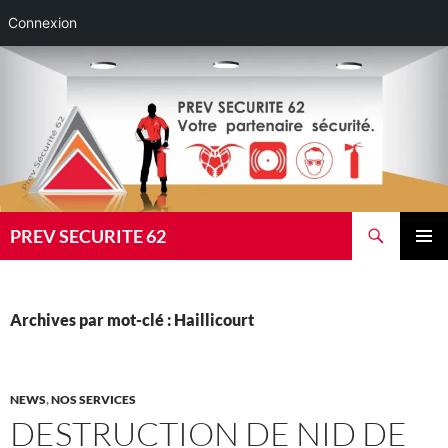
Connexion
Aller
au
contenu
Recherche
PREV SECURITE 62
MENU
PRINCI
Archives par mot-clé : Haillicourt
NEWS
,
NOS SERVICES
DESTRUCTION DE NID DE