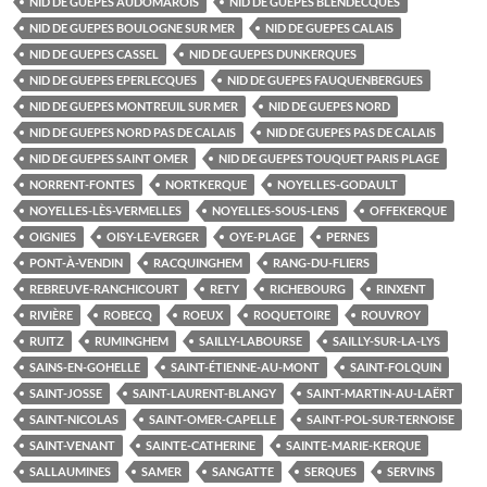
NID DE GUEPES AUDOMAROIS
NID DE GUEPES BLENDECQUES
NID DE GUEPES BOULOGNE SUR MER
NID DE GUEPES CALAIS
NID DE GUEPES CASSEL
NID DE GUEPES DUNKERQUES
NID DE GUEPES EPERLECQUES
NID DE GUEPES FAUQUENBERGUES
NID DE GUEPES MONTREUIL SUR MER
NID DE GUEPES NORD
NID DE GUEPES NORD PAS DE CALAIS
NID DE GUEPES PAS DE CALAIS
NID DE GUEPES SAINT OMER
NID DE GUEPES TOUQUET PARIS PLAGE
NORRENT-FONTES
NORTKERQUE
NOYELLES-GODAULT
NOYELLES-LÈS-VERMELLES
NOYELLES-SOUS-LENS
OFFEKERQUE
OIGNIES
OISY-LE-VERGER
OYE-PLAGE
PERNES
PONT-À-VENDIN
RACQUINGHEM
RANG-DU-FLIERS
REBREUVE-RANCHICOURT
RETY
RICHEBOURG
RINXENT
RIVIÈRE
ROBECQ
ROEUX
ROQUETOIRE
ROUVROY
RUITZ
RUMINGHEM
SAILLY-LABOURSE
SAILLY-SUR-LA-LYS
SAINS-EN-GOHELLE
SAINT-ÉTIENNE-AU-MONT
SAINT-FOLQUIN
SAINT-JOSSE
SAINT-LAURENT-BLANGY
SAINT-MARTIN-AU-LAËRT
SAINT-NICOLAS
SAINT-OMER-CAPELLE
SAINT-POL-SUR-TERNOISE
SAINT-VENANT
SAINTE-CATHERINE
SAINTE-MARIE-KERQUE
SALLAUMINES
SAMER
SANGATTE
SERQUES
SERVINS