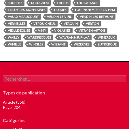
SOUCHEZ
TATINGHEM
THÉLUS
THÉROUANNE
TILLOY-LÈS-MOFFLAINES
TILQUES
TOURNEHEM-SUR-LA-HEM
VAULX-VRAUCOURT
VENDIN-LE-VIEIL
VENDIN-LÈS-BÉTHUNE
VERMELLES
VERQUIGNEUL
VERQUIN
VERTON
VIEILLE-ÉGLISE
VIMY
VIOLAINES
VITRY-EN-ARTOIS
WAILLY
WARDRECQUES
WAVRANS-SUR-L’AA
WIMEREUX
WIMILLE
WINGLES
WISSANT
WIZERNES
ZUTKERQUE
Rechercher :
Types de publication
Article (558)
Page (204)
Catégories