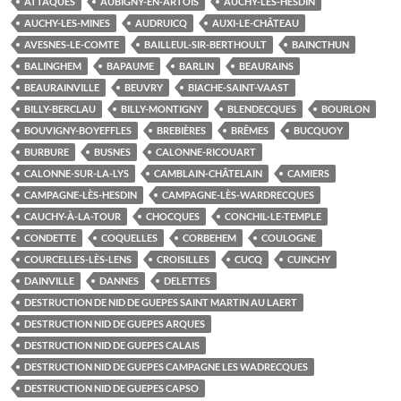
ATTAQUES
AUBIGNY-EN-ARTOIS
AUCHY-LÈS-HESDIN
AUCHY-LES-MINES
AUDRUICQ
AUXI-LE-CHÂTEAU
AVESNES-LE-COMTE
BAILLEUL-SIR-BERTHOULT
BAINCTHUN
BALINGHEM
BAPAUME
BARLIN
BEAURAINS
BEAURAINVILLE
BEUVRY
BIACHE-SAINT-VAAST
BILLY-BERCLAU
BILLY-MONTIGNY
BLENDECQUES
BOURLON
BOUVIGNY-BOYEFFLES
BREBIÈRES
BRÊMES
BUCQUOY
BURBURE
BUSNES
CALONNE-RICOUART
CALONNE-SUR-LA-LYS
CAMBLAIN-CHÂTELAIN
CAMIERS
CAMPAGNE-LÈS-HESDIN
CAMPAGNE-LÈS-WARDRECQUES
CAUCHY-À-LA-TOUR
CHOCQUES
CONCHIL-LE-TEMPLE
CONDETTE
COQUELLES
CORBEHEM
COULOGNE
COURCELLES-LÈS-LENS
CROISILLES
CUCQ
CUINCHY
DAINVILLE
DANNES
DELETTES
DESTRUCTION DE NID DE GUEPES SAINT MARTIN AU LAERT
DESTRUCTION NID DE GUEPES ARQUES
DESTRUCTION NID DE GUEPES CALAIS
DESTRUCTION NID DE GUEPES CAMPAGNE LES WADRECQUES
DESTRUCTION NID DE GUEPES CAPSO