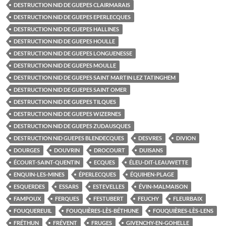
DESTRUCTION NID DE GUEPES CLAIRMARAIS
DESTRUCTION NID DE GUEPES EPERLECQUES
DESTRUCTION NID DE GUEPES HALLINES
DESTRUCTION NID DE GUEPES HOULLE
DESTRUCTION NID DE GUEPES LONGUENESSE
DESTRUCTION NID DE GUEPES MOULLE
DESTRUCTION NID DE GUEPES SAINT MARTIN LEZ TATINGHEM
DESTRUCTION NID DE GUEPES SAINT OMER
DESTRUCTION NID DE GUEPES TILQUES
DESTRUCTION NID DE GUEPES WIZERNES
DESTRUCTION NID DE GUEPES ZUDAUSQUES
DESTRUCTION NID GUEPES BLENDECQUES
DESVRES
DIVION
DOURGES
DOUVRIN
DROCOURT
DUISANS
ÉCOURT-SAINT-QUENTIN
ECQUES
ÉLEU-DIT-LEAUWETTE
ENQUIN-LES-MINES
ÉPERLECQUES
ÉQUIHEN-PLAGE
ESQUERDES
ESSARS
ESTEVELLES
ÉVIN-MALMAISON
FAMPOUX
FERQUES
FESTUBERT
FEUCHY
FLEURBAIX
FOUQUEREUIL
FOUQUIÈRES-LÈS-BÉTHUNE
FOUQUIÈRES-LÈS-LENS
FRÉTHUN
FRÉVENT
FRUGES
GIVENCHY-EN-GOHELLE