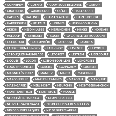
GONNEHEM
GOSNAY
GOUY-SOUS-BELLONNE
GRENAY
GROFFLIERS
GUARBECQUE
GUÎNES
HAILLICOURT
HAISNES
HALLINES
HAM-EN-ARTOIS
HAMES-BOUCRES
HARDINGHEN
HELFAUT
HERMIES
HERSIN-COUPIGNY
HESDIN
HESDIN-L’ABBÉ
HEURINGHEM
HINGES
HOUDAIN
HULLUCH
ISBERGUES
ISQUES
LA CAPELLE-LÈS-BOULOGNE
LA COUTURE
LABEUVRIÈRE
LABOURSE
LAMBRES
LANDRETHUN-LE-NORD
LAPUGNOY
LAVENTIE
LE PORTEL
LE TOUQUET-PARIS-PLAGE
LEFOREST
LESTREM
LIBERCOURT
LICQUES
LOCON
LOISON-SOUS-LENS
LONGFOSSÉ
LOOS-EN-GOHELLE
LORGIES
LOZINGHEM
LUMBRES
MAISNIL-LÈS-RUITZ
MAMETZ
MARCK
MARCONNE
MARCONNELLE
MARLES-LES-MINES
MAROEUIL
MARQUISE
MAZINGARBE
MERLIMONT
MEURCHIN
MONT-BERNANCHON
MONT-SAINT-ÉLOI
MONTREUIL
MOULLE
NEUFCHÂTEL-HARDELOT
NEUVE-CHAPELLE
NEUVILLE-SAINT-VAAST
NID DE GUEPES AIRE SUR LA LYS
NID DE GUEPES ARQUES
NID DE GUEPES ARRAS