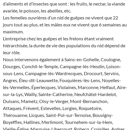
d’aliments et d’insectes que sont : les fruits, le nectar, la viande
avariée, le poisson, les abeilles, etc.
Les femelles ouvrières d’un nid de guêpes ne vivent que 22
jours tout au plus, et les mâles eux ne vivent que 6 semaines au
maximum.
L’entreprise chez les guêpes et les frelons étant vraiment
hiérarchisée, la durée de vie des populations du nid dépend de
leur rôle.
Nous intervenons également à Sains-en-Gohelle, Coulogne,
Dourges, Conchil-le-Temple, Campagne-lès-Hesdin, Loison-
sous-Lens, Campagne-lès-Wardrecques, Drocourt, Servins,
Angres, Éleu-dit-Leauwette, Fouquières-lès-Lens, Noyelles-
lès-Vermelles, Éperlecques, Violaines, Marconne, Helfaut, Aire-
sur-la-Lys, Wailly, Sainte-Catherine, Neufchâtel-Hardelot,
Duisans, Mametz, Oisy-le-Verger, Mont-Bernanchon,
Attaques, Frévent, Estevelles, Lorgies, Roquetoire,
Thérouanne, Licques, Saint-Pol-sur-Ternoise, Bouvigny-
Boyeffles, Hallines, Merlimont, Tournehem-sur-la-Hem,
Vieille-Église, Marquise, Libercourt, Robecq, Croisilles, Ardres,