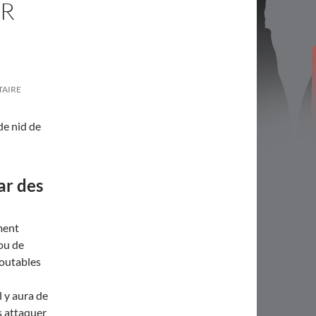
ER
TAIRE
de nid de
ar des
ment
ou de
doutables
l y aura de
s attaquer