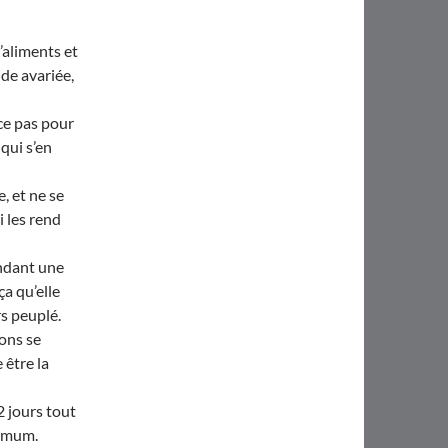
’aliments et
nde avariée,
ce pas pour
 qui s’en
e, et ne se
i les rend
endant une
ça qu’elle
s peuplé.
ons se
 être la
2 jours tout
ximum.