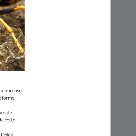
ouloureuse,
e forme
ves de
de cette
frelon,