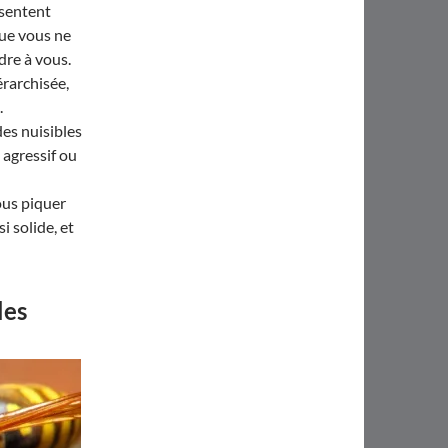
 sentent
que vous ne
ndre à vous.
érarchisée,
.
des nuisibles
 agressif ou
ous piquer
i solide, et
les