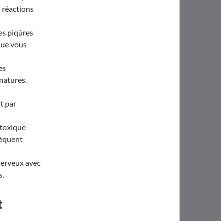
 réactions
es piqûres
que vous
es
natures.
t par
 toxique
séquent
nerveux avec
s.
t