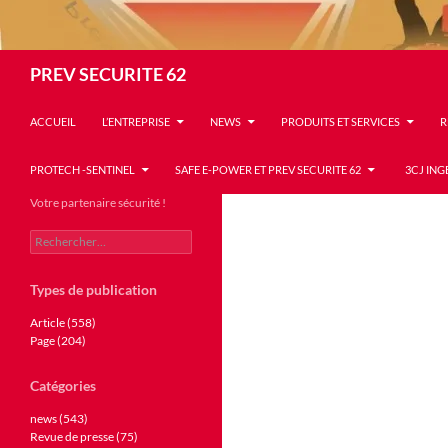
Recherche
PREV SECURITE 62
ACCUEIL
L’ENTREPRISE
NEWS
PRODUITS ET SERVICES
R
PROTECH -SENTINEL
SAFE E-POWER ET PREV SECURITE 62
3CJ ING
Votre partenaire sécurité !
Rechercher :
Types de publication
Article (558)
Page (204)
Catégories
news (543)
Revue de presse (75)