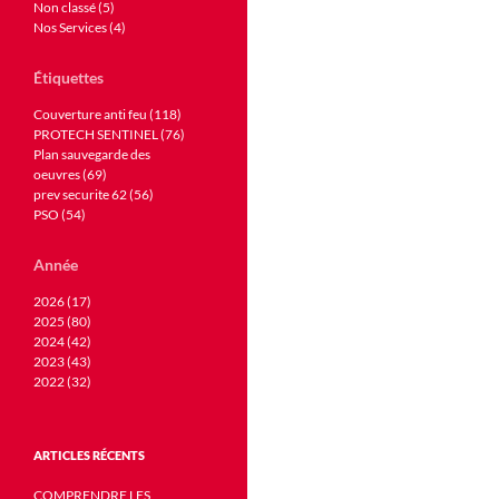
Non classé (5)
Nos Services (4)
Étiquettes
Couverture anti feu (118)
PROTECH SENTINEL (76)
Plan sauvegarde des
oeuvres (69)
prev securite 62 (56)
PSO (54)
Année
2026 (17)
2025 (80)
2024 (42)
2023 (43)
2022 (32)
ARTICLES RÉCENTS
COMPRENDRE LES