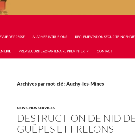
EVUE DE PRESSE
ALARMES INTRUSIONS
RÉGLEMENTATION SÉCURITÉ INCENDIE
ENIERIE
PREV SECURITE 62 PARTENAIRE PREV INTER
CONTACT
Archives par mot-clé : Auchy-les-Mines
NEWS
,
NOS SERVICES
DESTRUCTION DE NID D
GUÊPES ET FRELONS