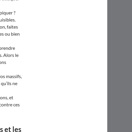
piquer ?
isibles.
on, faites
pes ou bien
 prendre
. Alors le
ions
os massifs,
qu’ils ne
ons, et
 contre ces
 et les