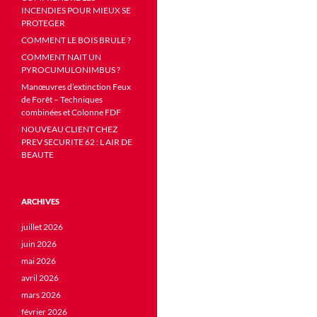
INCENDIES POUR MIEUX SE
PROTEGER
COMMENT LE BOIS BRULE ?
COMMENT NAIT UN
PYROCUMULONIMBUS ?
Manœuvres d’extinction Feux
de Forêt – Techniques
combinées et Colonne FDF
NOUVEAU CLIENT CHEZ
PREV SECURITE 62 : L AIR DE
BEAUTE
ARCHIVES
juillet 2026
juin 2026
mai 2026
avril 2026
mars 2026
février 2026