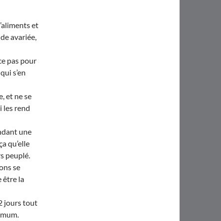
’aliments et
nde avariée,
ce pas pour
 qui s’en
e, et ne se
i les rend
endant une
ça qu’elle
s peuplé.
ons se
 être la
2 jours tout
ximum.