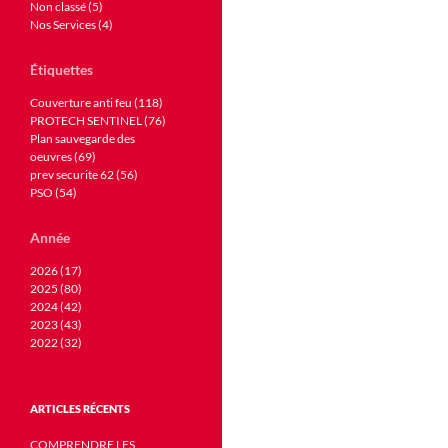
Non classé (5)
Nos Services (4)
Étiquettes
Couverture anti feu (118)
PROTECH SENTINEL (76)
Plan sauvegarde des
oeuvres (69)
prev securite 62 (56)
PSO (54)
Année
2026 (17)
2025 (80)
2024 (42)
2023 (43)
2022 (32)
ARTICLES RÉCENTS
COMPRENDRE LES