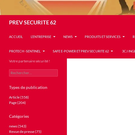
Recherche
PREV SECURITE 62
ACCUEIL
L’ENTREPRISE
NEWS
PRODUITS ET SERVICES
R
PROTECH -SENTINEL
SAFE E-POWER ET PREV SECURITE 62
3CJ ING
Votre partenaire sécurité !
Rechercher :
Types de publication
Article (558)
Page (204)
Catégories
news (543)
Revue de presse (75)