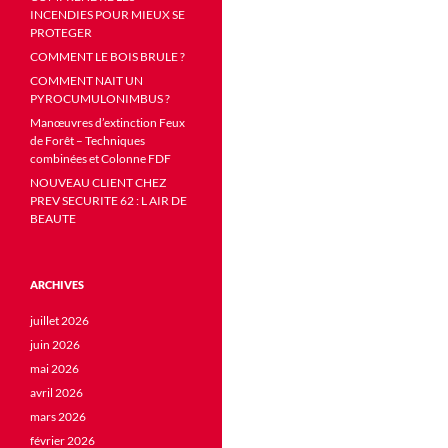
INCENDIES POUR MIEUX SE
PROTEGER
COMMENT LE BOIS BRULE ?
COMMENT NAIT UN
PYROCUMULONIMBUS ?
Manœuvres d’extinction Feux
de Forêt – Techniques
combinées et Colonne FDF
NOUVEAU CLIENT CHEZ
PREV SECURITE 62 : L AIR DE
BEAUTE
ARCHIVES
juillet 2026
juin 2026
mai 2026
avril 2026
mars 2026
février 2026