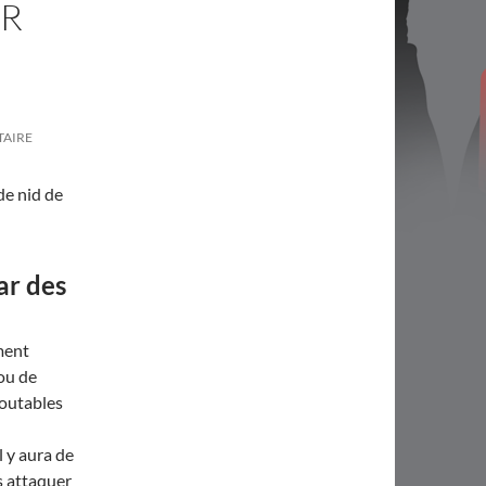
ER
TAIRE
de nid de
ar des
ment
ou de
doutables
l y aura de
s attaquer