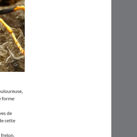
ouloureuse,
e forme
ves de
de cette
frelon,