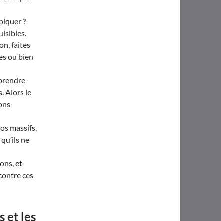
piquer ?
isibles.
on, faites
pes ou bien
 prendre
. Alors le
ions
os massifs,
qu’ils ne
ons, et
 contre ces
 et les