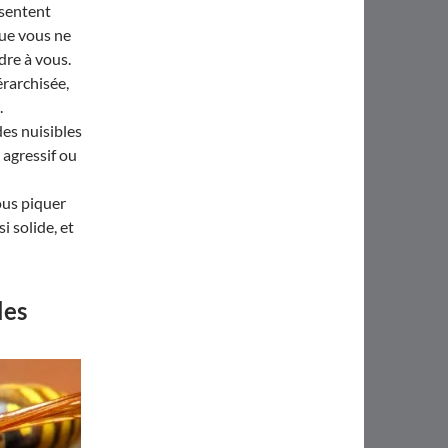
 sentent
que vous ne
ndre à vous.
érarchisée,
.
des nuisibles
 agressif ou
ous piquer
i solide, et
les