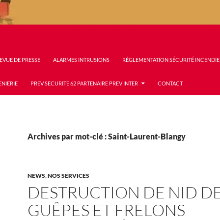
EVUE DE PRESSE
ALARMES INTRUSIONS
RÉGLEMENTATION SÉCURITÉ INCENDIE
ENIERIE
PREV SECURITE 62 PARTENAIRE PREV INTER
CONTACT
Archives par mot-clé : Saint-Laurent-Blangy
NEWS
,
NOS SERVICES
DESTRUCTION DE NID D
GUÊPES ET FRELONS