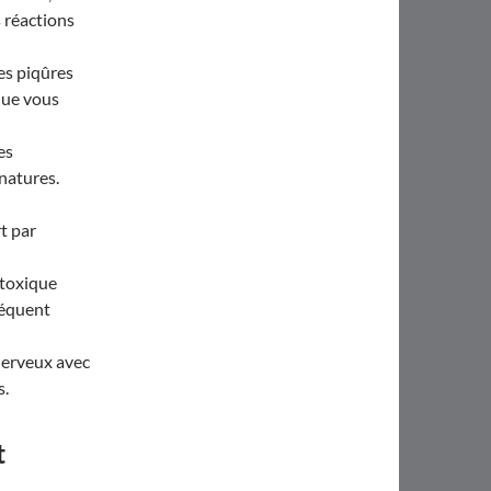
 réactions
es piqûres
que vous
es
natures.
t par
 toxique
séquent
nerveux avec
s.
t