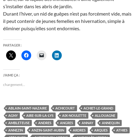
s’installer dans les abris de jardin.
Durant l’hiver, un nid de guêpes n’est pas forcément vide, mais
il peut contenir de jeunes femelles en hivernation, simple à
éliminer puisqu’elles sont endormies.
PARTAGER :
J’AIME ÇA :
chargement…
ABLAIN-SAINT-NAZAIRE
ACHICOURT
ACHIET-LE-GRAND
AGNY
AIRE-SUR-LA-LYS
AIX-NOULETTE
ALLOUAGNE
AMBLETEUSE
ANDRES
ANGRES
ANNAY
ANNEQUIN
ANNEZIN
ANZIN-SAINT-AUBIN
ARDRES
ARQUES
ATHIES