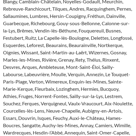
Blangy, Camblain-Châtelain, Noyelles-Godault, Meurchin,
Rebreuve-Ranchicourt, Tilques, Andres, Racquinghem, Pernes,
Sallaumines, Lumbres, Hersin-Coupigny, Fréthun, Dainville,
Guarbecque, Richebourg, Gouy-sous-Bellonne, Calonne-sur-
la-Lys, Brêmes, Vendin-lès-Béthune, Fouquereuil, Busnes,
Festubert, Ruitz, La Capelle-lès-Boulogne, Delettes, Longfossé,
Esquerdes, Leforest, Beaurains, Beaurainville, Nortkerque,
Oignies, Wissant, Saint-Martin-au-Laërt, Wizernes, Gosnay,
Marles-les-Mines, Rivière, Grenay, Rety, Thélus, Rinxent,
Desvres, Arques, Ambleteuse, Mont-Saint-Éloi, Sailly-
Labourse, Labeuvrière, Moulle, Verquin, Annezin, Le Touquet-
Paris-Plage, Verton, Wimereux, Enquin-les-Mines, Sainte-
Marie-Kerque, Fleurbaix, Lozinghem, Hermies, Bucquoy,
Athies, Fruges, Norrent-Fontes, Sailly-sur-la-Lys, Lestrem,
Souchez, Ferques, Verquigneul, Vaulx-Vraucourt, Aix-Noulette,
Courcelles-lès-Lens, Neuve-Chapelle, Aubigny-en-Artois,
Essars, Douvrin, Isques, Feuchy, Auxi-le-Château, Hames-
Boucres, Sangatte, Auchy-les-Mines, Annay, Camiers, Wimille,
Wardrecques, Hesdin-l’Abbé, Annequin, Saint-Omer-Capelle,