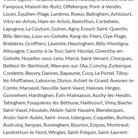
Fampoux, Maisnil-lès-Ruitz, Offekerque, Pont-à-Vendin,
Locon, Équihen-Plage, Lambres, Roeux, Balinghem, Achicourt,
Vitry-en-Artois, Ham-en-Artois, Baincthun, Corbehem,
Lapugnoy, La Couture, Guînes, Agny, Écourt-Saint-Quentin,
Billy-Berclau, Loos-en-Gohelle, Rang-du-Fliers, Oye-Plage,
Brebières, Groffliers, Laventie, Heuringhem, Billy-Montigny,
Allouagne, Cauchy-à-la-Tour, Saint-Nicolas, Givenchy-en-
Gohelle, Noyelles-sous-Lens, Marck, Saint-Venant, Chocques,
Bailleul-Sir-Berthoult, Wavrans-sur-l’Aa, Cuinchy, Zutkerque,
Condette, Beuvry, Dannes, Bapaume, Cucq, Le Portel, Tilloy-
lès-Mofflaines, Labourse, Divion, Achiet-le-Grand, Avesnes-le-
Comte, Maroeuil, Neuville-Saint-Vaast, Haisnes, Hinges,
Gonnehem, Hardinghen, Évin-Malmaison, Auchy-lès-Hesdin,
Tatinghem, Fouquières-lès-Béthune, Haillicourt, Vimy, Biache-
Saint-Vaast, Houdain, Ablain-Saint-Nazaire, Blendecques,
Anzin-Saint-Aubin, Saint-Josse, Isbergues, Coquelles, Burbure,
Audruicq, Serques, Ruminghem, Bourlon, Ecques, Montreuil,
Landrethun-le-Nord, Wingles, Saint-Folquin, Saint-Laurent-