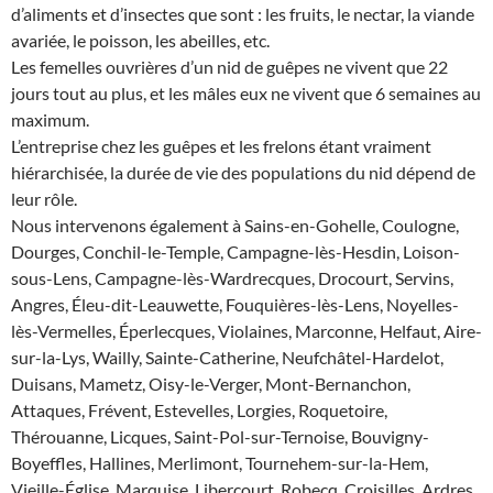
d’aliments et d’insectes que sont : les fruits, le nectar, la viande
avariée, le poisson, les abeilles, etc.
Les femelles ouvrières d’un nid de guêpes ne vivent que 22
jours tout au plus, et les mâles eux ne vivent que 6 semaines au
maximum.
L’entreprise chez les guêpes et les frelons étant vraiment
hiérarchisée, la durée de vie des populations du nid dépend de
leur rôle.
Nous intervenons également à Sains-en-Gohelle, Coulogne,
Dourges, Conchil-le-Temple, Campagne-lès-Hesdin, Loison-
sous-Lens, Campagne-lès-Wardrecques, Drocourt, Servins,
Angres, Éleu-dit-Leauwette, Fouquières-lès-Lens, Noyelles-
lès-Vermelles, Éperlecques, Violaines, Marconne, Helfaut, Aire-
sur-la-Lys, Wailly, Sainte-Catherine, Neufchâtel-Hardelot,
Duisans, Mametz, Oisy-le-Verger, Mont-Bernanchon,
Attaques, Frévent, Estevelles, Lorgies, Roquetoire,
Thérouanne, Licques, Saint-Pol-sur-Ternoise, Bouvigny-
Boyeffles, Hallines, Merlimont, Tournehem-sur-la-Hem,
Vieille-Église, Marquise, Libercourt, Robecq, Croisilles, Ardres,