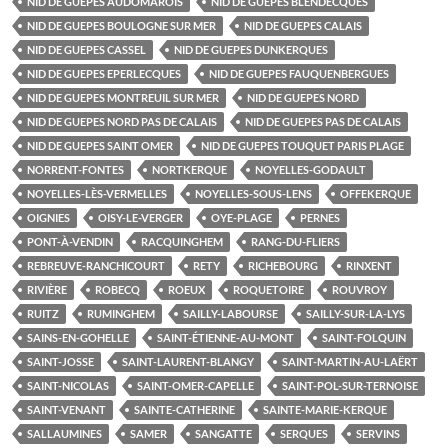
NID DE GUEPES AUDOMAROIS
NID DE GUEPES BLENDECQUES
NID DE GUEPES BOULOGNE SUR MER
NID DE GUEPES CALAIS
NID DE GUEPES CASSEL
NID DE GUEPES DUNKERQUES
NID DE GUEPES EPERLECQUES
NID DE GUEPES FAUQUENBERGUES
NID DE GUEPES MONTREUIL SUR MER
NID DE GUEPES NORD
NID DE GUEPES NORD PAS DE CALAIS
NID DE GUEPES PAS DE CALAIS
NID DE GUEPES SAINT OMER
NID DE GUEPES TOUQUET PARIS PLAGE
NORRENT-FONTES
NORTKERQUE
NOYELLES-GODAULT
NOYELLES-LÈS-VERMELLES
NOYELLES-SOUS-LENS
OFFEKERQUE
OIGNIES
OISY-LE-VERGER
OYE-PLAGE
PERNES
PONT-À-VENDIN
RACQUINGHEM
RANG-DU-FLIERS
REBREUVE-RANCHICOURT
RETY
RICHEBOURG
RINXENT
RIVIÈRE
ROBECQ
ROEUX
ROQUETOIRE
ROUVROY
RUITZ
RUMINGHEM
SAILLY-LABOURSE
SAILLY-SUR-LA-LYS
SAINS-EN-GOHELLE
SAINT-ÉTIENNE-AU-MONT
SAINT-FOLQUIN
SAINT-JOSSE
SAINT-LAURENT-BLANGY
SAINT-MARTIN-AU-LAËRT
SAINT-NICOLAS
SAINT-OMER-CAPELLE
SAINT-POL-SUR-TERNOISE
SAINT-VENANT
SAINTE-CATHERINE
SAINTE-MARIE-KERQUE
SALLAUMINES
SAMER
SANGATTE
SERQUES
SERVINS