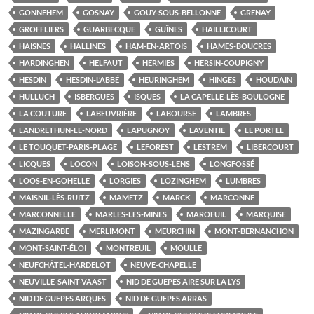
GONNEHEM
GOSNAY
GOUY-SOUS-BELLONNE
GRENAY
GROFFLIERS
GUARBECQUE
GUÎNES
HAILLICOURT
HAISNES
HALLINES
HAM-EN-ARTOIS
HAMES-BOUCRES
HARDINGHEN
HELFAUT
HERMIES
HERSIN-COUPIGNY
HESDIN
HESDIN-L’ABBÉ
HEURINGHEM
HINGES
HOUDAIN
HULLUCH
ISBERGUES
ISQUES
LA CAPELLE-LÈS-BOULOGNE
LA COUTURE
LABEUVRIÈRE
LABOURSE
LAMBRES
LANDRETHUN-LE-NORD
LAPUGNOY
LAVENTIE
LE PORTEL
LE TOUQUET-PARIS-PLAGE
LEFOREST
LESTREM
LIBERCOURT
LICQUES
LOCON
LOISON-SOUS-LENS
LONGFOSSÉ
LOOS-EN-GOHELLE
LORGIES
LOZINGHEM
LUMBRES
MAISNIL-LÈS-RUITZ
MAMETZ
MARCK
MARCONNE
MARCONNELLE
MARLES-LES-MINES
MAROEUIL
MARQUISE
MAZINGARBE
MERLIMONT
MEURCHIN
MONT-BERNANCHON
MONT-SAINT-ÉLOI
MONTREUIL
MOULLE
NEUFCHÂTEL-HARDELOT
NEUVE-CHAPELLE
NEUVILLE-SAINT-VAAST
NID DE GUEPES AIRE SUR LA LYS
NID DE GUEPES ARQUES
NID DE GUEPES ARRAS