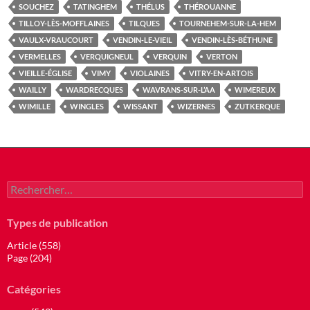
SOUCHEZ
TATINGHEM
THÉLUS
THÉROUANNE
TILLOY-LÈS-MOFFLAINES
TILQUES
TOURNEHEM-SUR-LA-HEM
VAULX-VRAUCOURT
VENDIN-LE-VIEIL
VENDIN-LÈS-BÉTHUNE
VERMELLES
VERQUIGNEUL
VERQUIN
VERTON
VIEILLE-ÉGLISE
VIMY
VIOLAINES
VITRY-EN-ARTOIS
WAILLY
WARDRECQUES
WAVRANS-SUR-L’AA
WIMEREUX
WIMILLE
WINGLES
WISSANT
WIZERNES
ZUTKERQUE
Rechercher :
Types de publication
Article (558)
Page (204)
Catégories