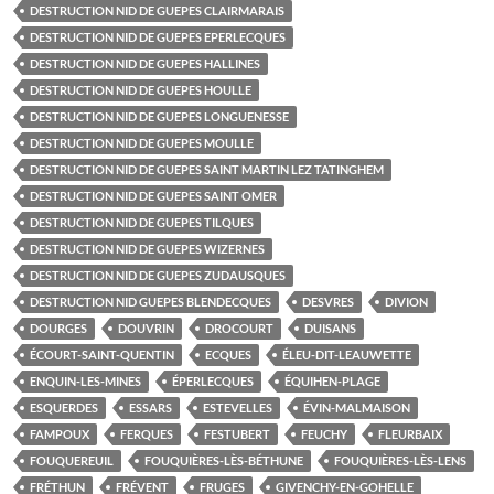
DESTRUCTION NID DE GUEPES CLAIRMARAIS
DESTRUCTION NID DE GUEPES EPERLECQUES
DESTRUCTION NID DE GUEPES HALLINES
DESTRUCTION NID DE GUEPES HOULLE
DESTRUCTION NID DE GUEPES LONGUENESSE
DESTRUCTION NID DE GUEPES MOULLE
DESTRUCTION NID DE GUEPES SAINT MARTIN LEZ TATINGHEM
DESTRUCTION NID DE GUEPES SAINT OMER
DESTRUCTION NID DE GUEPES TILQUES
DESTRUCTION NID DE GUEPES WIZERNES
DESTRUCTION NID DE GUEPES ZUDAUSQUES
DESTRUCTION NID GUEPES BLENDECQUES
DESVRES
DIVION
DOURGES
DOUVRIN
DROCOURT
DUISANS
ÉCOURT-SAINT-QUENTIN
ECQUES
ÉLEU-DIT-LEAUWETTE
ENQUIN-LES-MINES
ÉPERLECQUES
ÉQUIHEN-PLAGE
ESQUERDES
ESSARS
ESTEVELLES
ÉVIN-MALMAISON
FAMPOUX
FERQUES
FESTUBERT
FEUCHY
FLEURBAIX
FOUQUEREUIL
FOUQUIÈRES-LÈS-BÉTHUNE
FOUQUIÈRES-LÈS-LENS
FRÉTHUN
FRÉVENT
FRUGES
GIVENCHY-EN-GOHELLE