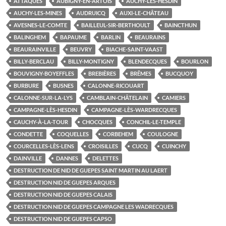
ATTAQUES
AUBIGNY-EN-ARTOIS
AUCHY-LÈS-HESDIN
AUCHY-LES-MINES
AUDRUICQ
AUXI-LE-CHÂTEAU
AVESNES-LE-COMTE
BAILLEUL-SIR-BERTHOULT
BAINCTHUN
BALINGHEM
BAPAUME
BARLIN
BEAURAINS
BEAURAINVILLE
BEUVRY
BIACHE-SAINT-VAAST
BILLY-BERCLAU
BILLY-MONTIGNY
BLENDECQUES
BOURLON
BOUVIGNY-BOYEFFLES
BREBIÈRES
BRÊMES
BUCQUOY
BURBURE
BUSNES
CALONNE-RICOUART
CALONNE-SUR-LA-LYS
CAMBLAIN-CHÂTELAIN
CAMIERS
CAMPAGNE-LÈS-HESDIN
CAMPAGNE-LÈS-WARDRECQUES
CAUCHY-À-LA-TOUR
CHOCQUES
CONCHIL-LE-TEMPLE
CONDETTE
COQUELLES
CORBEHEM
COULOGNE
COURCELLES-LÈS-LENS
CROISILLES
CUCQ
CUINCHY
DAINVILLE
DANNES
DELETTES
DESTRUCTION DE NID DE GUEPES SAINT MARTIN AU LAERT
DESTRUCTION NID DE GUEPES ARQUES
DESTRUCTION NID DE GUEPES CALAIS
DESTRUCTION NID DE GUEPES CAMPAGNE LES WADRECQUES
DESTRUCTION NID DE GUEPES CAPSO