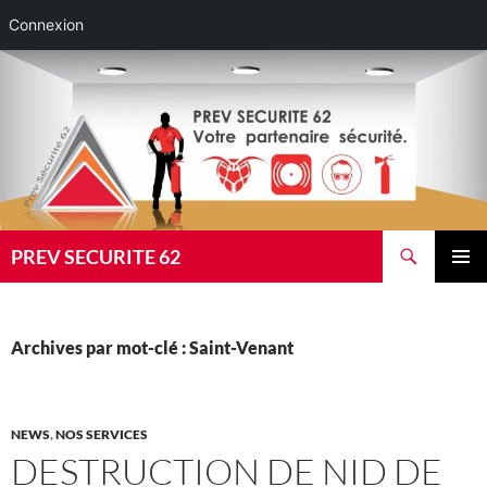
Connexion
Aller
au
contenu
Recherche
PREV SECURITE 62
MENU
PRINCI
Archives par mot-clé : Saint-Venant
NEWS
,
NOS SERVICES
DESTRUCTION DE NID DE