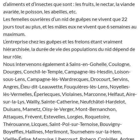
d’aliments et d’insectes que sont : les fruits, le nectar, la viande
avariée, le poisson, les abeilles, etc.
Les femelles ouvrières d’un nid de guêpes ne vivent que 22
jours tout au plus, et les mâles eux ne vivent que 6 semaines au
maximum.
L’entreprise chez les guêpes et les frelons étant vraiment
hiérarchisée, la durée de vie des populations du nid dépend de
leur rôle.
Nous intervenons également à Sains-en-Gohelle, Coulogne,
Dourges, Conchil-le-Temple, Campagne-lès-Hesdin, Loison-
sous-Lens, Campagne-lès-Wardrecques, Drocourt, Servins,
Angres, Éleu-dit-Leauwette, Fouquières-lès-Lens, Noyelles-
lès-Vermelles, Éperlecques, Violaines, Marconne, Helfaut, Aire-
sur-la-Lys, Wailly, Sainte-Catherine, Neufchâtel-Hardelot,
Duisans, Mametz, Oisy-le-Verger, Mont-Bernanchon,
Attaques, Frévent, Estevelles, Lorgies, Roquetoire,
Thérouanne, Licques, Saint-Pol-sur-Ternoise, Bouvigny-
Boyeffles, Hallines, Merlimont, Tournehem-sur-la-Hem,
Vieille-Église, Marquise, Libercourt, Robecq, Croisilles, Ardres,