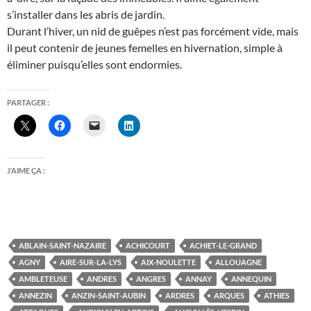
s’installer dans les abris de jardin.
Durant l’hiver, un nid de guêpes n’est pas forcément vide, mais
il peut contenir de jeunes femelles en hivernation, simple à
éliminer puisqu’elles sont endormies.
PARTAGER :
J’AIME ÇA :
ABLAIN-SAINT-NAZAIRE
ACHICOURT
ACHIET-LE-GRAND
AGNY
AIRE-SUR-LA-LYS
AIX-NOULETTE
ALLOUAGNE
AMBLETEUSE
ANDRES
ANGRES
ANNAY
ANNEQUIN
ANNEZIN
ANZIN-SAINT-AUBIN
ARDRES
ARQUES
ATHIES