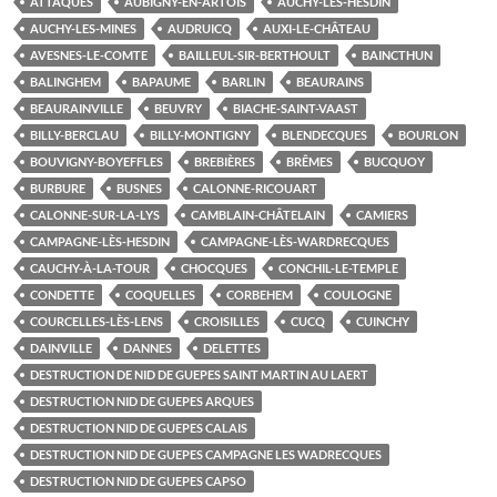
ATTAQUES
AUBIGNY-EN-ARTOIS
AUCHY-LÈS-HESDIN
AUCHY-LES-MINES
AUDRUICQ
AUXI-LE-CHÂTEAU
AVESNES-LE-COMTE
BAILLEUL-SIR-BERTHOULT
BAINCTHUN
BALINGHEM
BAPAUME
BARLIN
BEAURAINS
BEAURAINVILLE
BEUVRY
BIACHE-SAINT-VAAST
BILLY-BERCLAU
BILLY-MONTIGNY
BLENDECQUES
BOURLON
BOUVIGNY-BOYEFFLES
BREBIÈRES
BRÊMES
BUCQUOY
BURBURE
BUSNES
CALONNE-RICOUART
CALONNE-SUR-LA-LYS
CAMBLAIN-CHÂTELAIN
CAMIERS
CAMPAGNE-LÈS-HESDIN
CAMPAGNE-LÈS-WARDRECQUES
CAUCHY-À-LA-TOUR
CHOCQUES
CONCHIL-LE-TEMPLE
CONDETTE
COQUELLES
CORBEHEM
COULOGNE
COURCELLES-LÈS-LENS
CROISILLES
CUCQ
CUINCHY
DAINVILLE
DANNES
DELETTES
DESTRUCTION DE NID DE GUEPES SAINT MARTIN AU LAERT
DESTRUCTION NID DE GUEPES ARQUES
DESTRUCTION NID DE GUEPES CALAIS
DESTRUCTION NID DE GUEPES CAMPAGNE LES WADRECQUES
DESTRUCTION NID DE GUEPES CAPSO