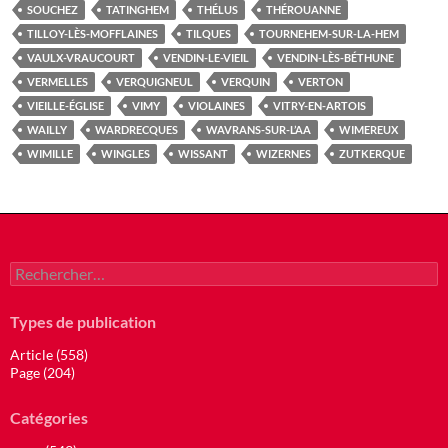
SOUCHEZ
TATINGHEM
THÉLUS
THÉROUANNE
TILLOY-LÈS-MOFFLAINES
TILQUES
TOURNEHEM-SUR-LA-HEM
VAULX-VRAUCOURT
VENDIN-LE-VIEIL
VENDIN-LÈS-BÉTHUNE
VERMELLES
VERQUIGNEUL
VERQUIN
VERTON
VIEILLE-ÉGLISE
VIMY
VIOLAINES
VITRY-EN-ARTOIS
WAILLY
WARDRECQUES
WAVRANS-SUR-L’AA
WIMEREUX
WIMILLE
WINGLES
WISSANT
WIZERNES
ZUTKERQUE
Rechercher :
Types de publication
Article (558)
Page (204)
Catégories