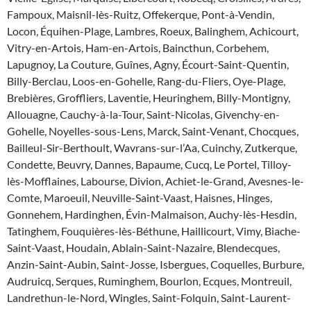
Fampoux, Maisnil-lès-Ruitz, Offekerque, Pont-à-Vendin,
Locon, Équihen-Plage, Lambres, Roeux, Balinghem, Achicourt,
Vitry-en-Artois, Ham-en-Artois, Baincthun, Corbehem,
Lapugnoy, La Couture, Guînes, Agny, Écourt-Saint-Quentin,
Billy-Berclau, Loos-en-Gohelle, Rang-du-Fliers, Oye-Plage,
Brebières, Groffliers, Laventie, Heuringhem, Billy-Montigny,
Allouagne, Cauchy-à-la-Tour, Saint-Nicolas, Givenchy-en-
Gohelle, Noyelles-sous-Lens, Marck, Saint-Venant, Chocques,
Bailleul-Sir-Berthoult, Wavrans-sur-l’Aa, Cuinchy, Zutkerque,
Condette, Beuvry, Dannes, Bapaume, Cucq, Le Portel, Tilloy-
lès-Mofflaines, Labourse, Divion, Achiet-le-Grand, Avesnes-le-
Comte, Maroeuil, Neuville-Saint-Vaast, Haisnes, Hinges,
Gonnehem, Hardinghen, Évin-Malmaison, Auchy-lès-Hesdin,
Tatinghem, Fouquières-lès-Béthune, Haillicourt, Vimy, Biache-
Saint-Vaast, Houdain, Ablain-Saint-Nazaire, Blendecques,
Anzin-Saint-Aubin, Saint-Josse, Isbergues, Coquelles, Burbure,
Audruicq, Serques, Ruminghem, Bourlon, Ecques, Montreuil,
Landrethun-le-Nord, Wingles, Saint-Folquin, Saint-Laurent-