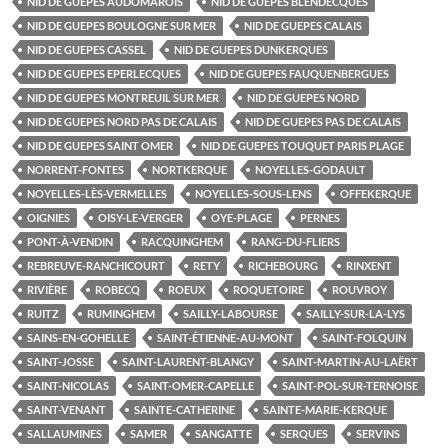
NID DE GUEPES AUDOMAROIS
NID DE GUEPES BLENDECQUES
NID DE GUEPES BOULOGNE SUR MER
NID DE GUEPES CALAIS
NID DE GUEPES CASSEL
NID DE GUEPES DUNKERQUES
NID DE GUEPES EPERLECQUES
NID DE GUEPES FAUQUENBERGUES
NID DE GUEPES MONTREUIL SUR MER
NID DE GUEPES NORD
NID DE GUEPES NORD PAS DE CALAIS
NID DE GUEPES PAS DE CALAIS
NID DE GUEPES SAINT OMER
NID DE GUEPES TOUQUET PARIS PLAGE
NORRENT-FONTES
NORTKERQUE
NOYELLES-GODAULT
NOYELLES-LÈS-VERMELLES
NOYELLES-SOUS-LENS
OFFEKERQUE
OIGNIES
OISY-LE-VERGER
OYE-PLAGE
PERNES
PONT-À-VENDIN
RACQUINGHEM
RANG-DU-FLIERS
REBREUVE-RANCHICOURT
RETY
RICHEBOURG
RINXENT
RIVIÈRE
ROBECQ
ROEUX
ROQUETOIRE
ROUVROY
RUITZ
RUMINGHEM
SAILLY-LABOURSE
SAILLY-SUR-LA-LYS
SAINS-EN-GOHELLE
SAINT-ÉTIENNE-AU-MONT
SAINT-FOLQUIN
SAINT-JOSSE
SAINT-LAURENT-BLANGY
SAINT-MARTIN-AU-LAËRT
SAINT-NICOLAS
SAINT-OMER-CAPELLE
SAINT-POL-SUR-TERNOISE
SAINT-VENANT
SAINTE-CATHERINE
SAINTE-MARIE-KERQUE
SALLAUMINES
SAMER
SANGATTE
SERQUES
SERVINS