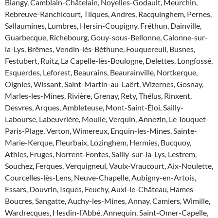
Blangy, Camblain-Châtelain, Noyelles-Godault, Meurchin,
Rebreuve-Ranchicourt, Tilques, Andres, Racquinghem, Pernes,
Sallaumines, Lumbres, Hersin-Coupigny, Fréthun, Dainville,
Guarbecque, Richebourg, Gouy-sous-Bellonne, Calonne-sur-
la-Lys, Brêmes, Vendin-lès-Béthune, Fouquereuil, Busnes,
Festubert, Ruitz, La Capelle-lès-Boulogne, Delettes, Longfossé,
Esquerdes, Leforest, Beaurains, Beaurainville, Nortkerque,
Oignies, Wissant, Saint-Martin-au-Laërt, Wizernes, Gosnay,
Marles-les-Mines, Rivière, Grenay, Rety, Thélus, Rinxent,
Desvres, Arques, Ambleteuse, Mont-Saint-Éloi, Sailly-
Labourse, Labeuvrière, Moulle, Verquin, Annezin, Le Touquet-
Paris-Plage, Verton, Wimereux, Enquin-les-Mines, Sainte-
Marie-Kerque, Fleurbaix, Lozinghem, Hermies, Bucquoy,
Athies, Fruges, Norrent-Fontes, Sailly-sur-la-Lys, Lestrem,
Souchez, Ferques, Verquigneul, Vaulx-Vraucourt, Aix-Noulette,
Courcelles-lès-Lens, Neuve-Chapelle, Aubigny-en-Artois,
Essars, Douvrin, Isques, Feuchy, Auxi-le-Château, Hames-
Boucres, Sangatte, Auchy-les-Mines, Annay, Camiers, Wimille,
Wardrecques, Hesdin-l’Abbé, Annequin, Saint-Omer-Capelle,