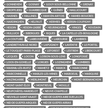
GONNEHEM
GOSNAY
GOUY-SOUS-BELLONNE
GRENAY
GROFFLIERS
GUARBECQUE
GUÎNES
HAILLICOURT
HAISNES
HALLINES
HAM-EN-ARTOIS
HAMES-BOUCRES
HARDINGHEN
HELFAUT
HERMIES
HERSIN-COUPIGNY
HESDIN
HESDIN-L’ABBÉ
HEURINGHEM
HINGES
HOUDAIN
HULLUCH
ISBERGUES
ISQUES
LA CAPELLE-LÈS-BOULOGNE
LA COUTURE
LABEUVRIÈRE
LABOURSE
LAMBRES
LANDRETHUN-LE-NORD
LAPUGNOY
LAVENTIE
LE PORTEL
LE TOUQUET-PARIS-PLAGE
LEFOREST
LESTREM
LIBERCOURT
LICQUES
LOCON
LOISON-SOUS-LENS
LONGFOSSÉ
LOOS-EN-GOHELLE
LORGIES
LOZINGHEM
LUMBRES
MAISNIL-LÈS-RUITZ
MAMETZ
MARCK
MARCONNE
MARCONNELLE
MARLES-LES-MINES
MAROEUIL
MARQUISE
MAZINGARBE
MERLIMONT
MEURCHIN
MONT-BERNANCHON
MONT-SAINT-ÉLOI
MONTREUIL
MOULLE
NEUFCHÂTEL-HARDELOT
NEUVE-CHAPELLE
NEUVILLE-SAINT-VAAST
NID DE GUEPES AIRE SUR LA LYS
NID DE GUEPES ARQUES
NID DE GUEPES ARRAS