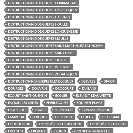
DESTRUCTION NID DE GUEPES CLAIRMARAIS
DESTRUCTION NID DE GUEPES EPERLECQUES
DESTRUCTION NID DE GUEPES HALLINES
DESTRUCTION NID DE GUEPES HOULLE
DESTRUCTION NID DE GUEPES LONGUENESSE
DESTRUCTION NID DE GUEPES MOULLE
DESTRUCTION NID DE GUEPES SAINT MARTIN LEZ TATINGHEM
DESTRUCTION NID DE GUEPES SAINT OMER
DESTRUCTION NID DE GUEPES TILQUES
DESTRUCTION NID DE GUEPES WIZERNES
DESTRUCTION NID DE GUEPES ZUDAUSQUES
DESTRUCTION NID GUEPES BLENDECQUES
DESVRES
DIVION
DOURGES
DOUVRIN
DROCOURT
DUISANS
ÉCOURT-SAINT-QUENTIN
ECQUES
ÉLEU-DIT-LEAUWETTE
ENQUIN-LES-MINES
ÉPERLECQUES
ÉQUIHEN-PLAGE
ESQUERDES
ESSARS
ESTEVELLES
ÉVIN-MALMAISON
FAMPOUX
FERQUES
FESTUBERT
FEUCHY
FLEURBAIX
FOUQUEREUIL
FOUQUIÈRES-LÈS-BÉTHUNE
FOUQUIÈRES-LÈS-LENS
FRÉTHUN
FRÉVENT
FRUGES
GIVENCHY-EN-GOHELLE