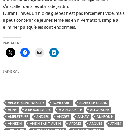
s’installer dans les abris de jardin.
Durant l’hiver, un nid de guêpes n’est pas forcément vide, mais
il peut contenir de jeunes femelles en hivernation, simple à
éliminer puisqu’elles sont endormies.
PARTAGER :
J’AIME ÇA :
ABLAIN-SAINT-NAZAIRE
ACHICOURT
ACHIET-LE-GRAND
AGNY
AIRE-SUR-LA-LYS
AIX-NOULETTE
ALLOUAGNE
AMBLETEUSE
ANDRES
ANGRES
ANNAY
ANNEQUIN
ANNEZIN
ANZIN-SAINT-AUBIN
ARDRES
ARQUES
ATHIES