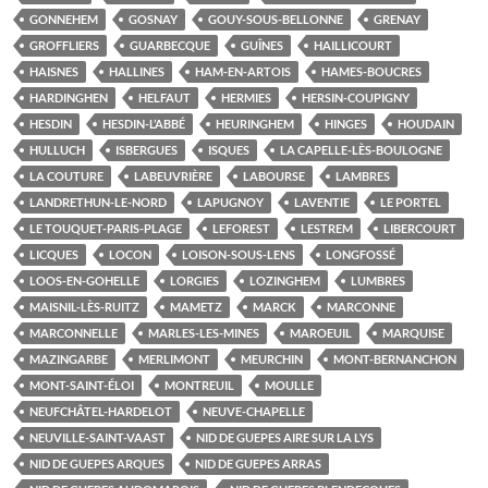
GONNEHEM
GOSNAY
GOUY-SOUS-BELLONNE
GRENAY
GROFFLIERS
GUARBECQUE
GUÎNES
HAILLICOURT
HAISNES
HALLINES
HAM-EN-ARTOIS
HAMES-BOUCRES
HARDINGHEN
HELFAUT
HERMIES
HERSIN-COUPIGNY
HESDIN
HESDIN-L’ABBÉ
HEURINGHEM
HINGES
HOUDAIN
HULLUCH
ISBERGUES
ISQUES
LA CAPELLE-LÈS-BOULOGNE
LA COUTURE
LABEUVRIÈRE
LABOURSE
LAMBRES
LANDRETHUN-LE-NORD
LAPUGNOY
LAVENTIE
LE PORTEL
LE TOUQUET-PARIS-PLAGE
LEFOREST
LESTREM
LIBERCOURT
LICQUES
LOCON
LOISON-SOUS-LENS
LONGFOSSÉ
LOOS-EN-GOHELLE
LORGIES
LOZINGHEM
LUMBRES
MAISNIL-LÈS-RUITZ
MAMETZ
MARCK
MARCONNE
MARCONNELLE
MARLES-LES-MINES
MAROEUIL
MARQUISE
MAZINGARBE
MERLIMONT
MEURCHIN
MONT-BERNANCHON
MONT-SAINT-ÉLOI
MONTREUIL
MOULLE
NEUFCHÂTEL-HARDELOT
NEUVE-CHAPELLE
NEUVILLE-SAINT-VAAST
NID DE GUEPES AIRE SUR LA LYS
NID DE GUEPES ARQUES
NID DE GUEPES ARRAS