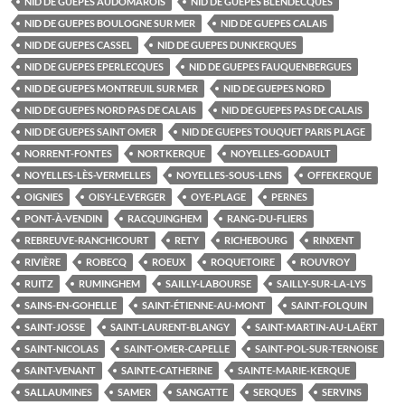
NID DE GUEPES AUDOMAROIS
NID DE GUEPES BLENDECQUES
NID DE GUEPES BOULOGNE SUR MER
NID DE GUEPES CALAIS
NID DE GUEPES CASSEL
NID DE GUEPES DUNKERQUES
NID DE GUEPES EPERLECQUES
NID DE GUEPES FAUQUENBERGUES
NID DE GUEPES MONTREUIL SUR MER
NID DE GUEPES NORD
NID DE GUEPES NORD PAS DE CALAIS
NID DE GUEPES PAS DE CALAIS
NID DE GUEPES SAINT OMER
NID DE GUEPES TOUQUET PARIS PLAGE
NORRENT-FONTES
NORTKERQUE
NOYELLES-GODAULT
NOYELLES-LÈS-VERMELLES
NOYELLES-SOUS-LENS
OFFEKERQUE
OIGNIES
OISY-LE-VERGER
OYE-PLAGE
PERNES
PONT-À-VENDIN
RACQUINGHEM
RANG-DU-FLIERS
REBREUVE-RANCHICOURT
RETY
RICHEBOURG
RINXENT
RIVIÈRE
ROBECQ
ROEUX
ROQUETOIRE
ROUVROY
RUITZ
RUMINGHEM
SAILLY-LABOURSE
SAILLY-SUR-LA-LYS
SAINS-EN-GOHELLE
SAINT-ÉTIENNE-AU-MONT
SAINT-FOLQUIN
SAINT-JOSSE
SAINT-LAURENT-BLANGY
SAINT-MARTIN-AU-LAËRT
SAINT-NICOLAS
SAINT-OMER-CAPELLE
SAINT-POL-SUR-TERNOISE
SAINT-VENANT
SAINTE-CATHERINE
SAINTE-MARIE-KERQUE
SALLAUMINES
SAMER
SANGATTE
SERQUES
SERVINS