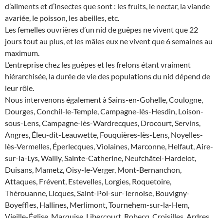
d’aliments et d’insectes que sont : les fruits, le nectar, la viande
avariée, le poisson, les abeilles, etc.
Les femelles ouvrières d’un nid de guêpes ne vivent que 22
jours tout au plus, et les mâles eux ne vivent que 6 semaines au
maximum.
L’entreprise chez les guêpes et les frelons étant vraiment
hiérarchisée, la durée de vie des populations du nid dépend de
leur rôle.
Nous intervenons également à Sains-en-Gohelle, Coulogne,
Dourges, Conchil-le-Temple, Campagne-lès-Hesdin, Loison-
sous-Lens, Campagne-lès-Wardrecques, Drocourt, Servins,
Angres, Éleu-dit-Leauwette, Fouquières-lès-Lens, Noyelles-
lès-Vermelles, Éperlecques, Violaines, Marconne, Helfaut, Aire-
sur-la-Lys, Wailly, Sainte-Catherine, Neufchâtel-Hardelot,
Duisans, Mametz, Oisy-le-Verger, Mont-Bernanchon,
Attaques, Frévent, Estevelles, Lorgies, Roquetoire,
Thérouanne, Licques, Saint-Pol-sur-Ternoise, Bouvigny-
Boyeffles, Hallines, Merlimont, Tournehem-sur-la-Hem,
Vieille-Église, Marquise, Libercourt, Robecq, Croisilles, Ardres,