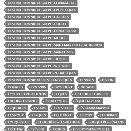
DESTRUCTION NID DE GUEPES CLAIRMARAIS
DESTRUCTION NID DE GUEPES EPERLECQUES
DESTRUCTION NID DE GUEPES HALLINES
DESTRUCTION NID DE GUEPES HOULLE
DESTRUCTION NID DE GUEPES LONGUENESSE
DESTRUCTION NID DE GUEPES MOULLE
DESTRUCTION NID DE GUEPES SAINT MARTIN LEZ TATINGHEM
DESTRUCTION NID DE GUEPES SAINT OMER
DESTRUCTION NID DE GUEPES TILQUES
DESTRUCTION NID DE GUEPES WIZERNES
DESTRUCTION NID DE GUEPES ZUDAUSQUES
DESTRUCTION NID GUEPES BLENDECQUES
DESVRES
DIVION
DOURGES
DOUVRIN
DROCOURT
DUISANS
ÉCOURT-SAINT-QUENTIN
ECQUES
ÉLEU-DIT-LEAUWETTE
ENQUIN-LES-MINES
ÉPERLECQUES
ÉQUIHEN-PLAGE
ESQUERDES
ESSARS
ESTEVELLES
ÉVIN-MALMAISON
FAMPOUX
FERQUES
FESTUBERT
FEUCHY
FLEURBAIX
FOUQUEREUIL
FOUQUIÈRES-LÈS-BÉTHUNE
FOUQUIÈRES-LÈS-LENS
FRÉTHUN
FRÉVENT
FRUGES
GIVENCHY-EN-GOHELLE