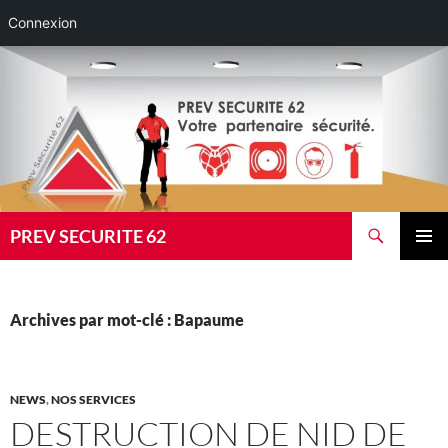
Connexion
Aller
au
contenu
Recherche
PREV SECURITE 62
MENU
PRINCI
Archives par mot-clé : Bapaume
NEWS
,
NOS SERVICES
DESTRUCTION DE NID DE