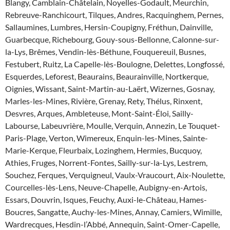
Blangy, Camblain-Châtelain, Noyelles-Godault, Meurchin,
Rebreuve-Ranchicourt, Tilques, Andres, Racquinghem, Pernes,
Sallaumines, Lumbres, Hersin-Coupigny, Fréthun, Dainville,
Guarbecque, Richebourg, Gouy-sous-Bellonne, Calonne-sur-
la-Lys, Brêmes, Vendin-lès-Béthune, Fouquereuil, Busnes,
Festubert, Ruitz, La Capelle-lès-Boulogne, Delettes, Longfossé,
Esquerdes, Leforest, Beaurains, Beaurainville, Nortkerque,
Oignies, Wissant, Saint-Martin-au-Laërt, Wizernes, Gosnay,
Marles-les-Mines, Rivière, Grenay, Rety, Thélus, Rinxent,
Desvres, Arques, Ambleteuse, Mont-Saint-Éloi, Sailly-
Labourse, Labeuvrière, Moulle, Verquin, Annezin, Le Touquet-
Paris-Plage, Verton, Wimereux, Enquin-les-Mines, Sainte-
Marie-Kerque, Fleurbaix, Lozinghem, Hermies, Bucquoy,
Athies, Fruges, Norrent-Fontes, Sailly-sur-la-Lys, Lestrem,
Souchez, Ferques, Verquigneul, Vaulx-Vraucourt, Aix-Noulette,
Courcelles-lès-Lens, Neuve-Chapelle, Aubigny-en-Artois,
Essars, Douvrin, Isques, Feuchy, Auxi-le-Château, Hames-
Boucres, Sangatte, Auchy-les-Mines, Annay, Camiers, Wimille,
Wardrecques, Hesdin-l’Abbé, Annequin, Saint-Omer-Capelle,