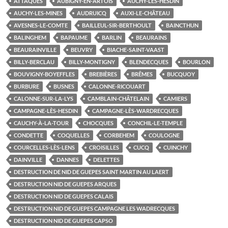
ATTAQUES
AUBIGNY-EN-ARTOIS
AUCHY-LÈS-HESDIN
AUCHY-LES-MINES
AUDRUICQ
AUXI-LE-CHÂTEAU
AVESNES-LE-COMTE
BAILLEUL-SIR-BERTHOULT
BAINCTHUN
BALINGHEM
BAPAUME
BARLIN
BEAURAINS
BEAURAINVILLE
BEUVRY
BIACHE-SAINT-VAAST
BILLY-BERCLAU
BILLY-MONTIGNY
BLENDECQUES
BOURLON
BOUVIGNY-BOYEFFLES
BREBIÈRES
BRÊMES
BUCQUOY
BURBURE
BUSNES
CALONNE-RICOUART
CALONNE-SUR-LA-LYS
CAMBLAIN-CHÂTELAIN
CAMIERS
CAMPAGNE-LÈS-HESDIN
CAMPAGNE-LÈS-WARDRECQUES
CAUCHY-À-LA-TOUR
CHOCQUES
CONCHIL-LE-TEMPLE
CONDETTE
COQUELLES
CORBEHEM
COULOGNE
COURCELLES-LÈS-LENS
CROISILLES
CUCQ
CUINCHY
DAINVILLE
DANNES
DELETTES
DESTRUCTION DE NID DE GUEPES SAINT MARTIN AU LAERT
DESTRUCTION NID DE GUEPES ARQUES
DESTRUCTION NID DE GUEPES CALAIS
DESTRUCTION NID DE GUEPES CAMPAGNE LES WADRECQUES
DESTRUCTION NID DE GUEPES CAPSO