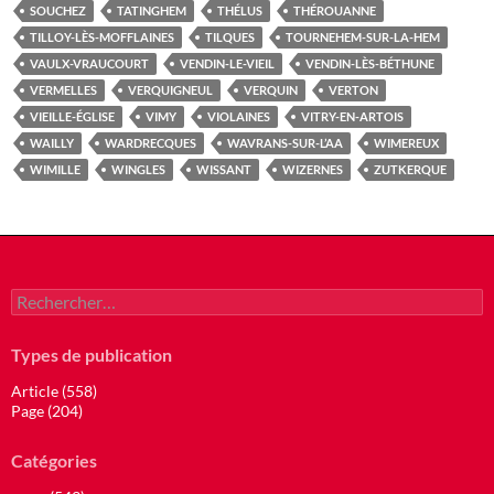
SOUCHEZ
TATINGHEM
THÉLUS
THÉROUANNE
TILLOY-LÈS-MOFFLAINES
TILQUES
TOURNEHEM-SUR-LA-HEM
VAULX-VRAUCOURT
VENDIN-LE-VIEIL
VENDIN-LÈS-BÉTHUNE
VERMELLES
VERQUIGNEUL
VERQUIN
VERTON
VIEILLE-ÉGLISE
VIMY
VIOLAINES
VITRY-EN-ARTOIS
WAILLY
WARDRECQUES
WAVRANS-SUR-L’AA
WIMEREUX
WIMILLE
WINGLES
WISSANT
WIZERNES
ZUTKERQUE
Rechercher :
Types de publication
Article (558)
Page (204)
Catégories