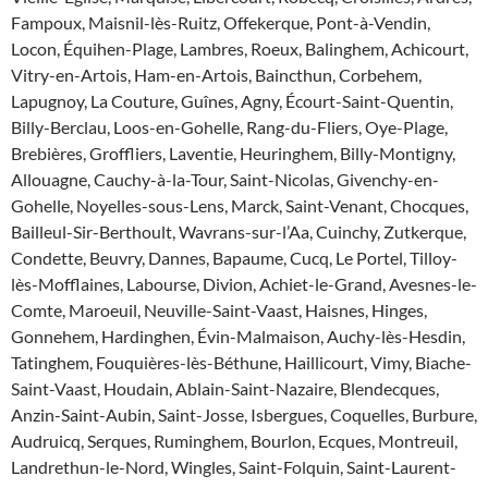
Fampoux, Maisnil-lès-Ruitz, Offekerque, Pont-à-Vendin,
Locon, Équihen-Plage, Lambres, Roeux, Balinghem, Achicourt,
Vitry-en-Artois, Ham-en-Artois, Baincthun, Corbehem,
Lapugnoy, La Couture, Guînes, Agny, Écourt-Saint-Quentin,
Billy-Berclau, Loos-en-Gohelle, Rang-du-Fliers, Oye-Plage,
Brebières, Groffliers, Laventie, Heuringhem, Billy-Montigny,
Allouagne, Cauchy-à-la-Tour, Saint-Nicolas, Givenchy-en-
Gohelle, Noyelles-sous-Lens, Marck, Saint-Venant, Chocques,
Bailleul-Sir-Berthoult, Wavrans-sur-l’Aa, Cuinchy, Zutkerque,
Condette, Beuvry, Dannes, Bapaume, Cucq, Le Portel, Tilloy-
lès-Mofflaines, Labourse, Divion, Achiet-le-Grand, Avesnes-le-
Comte, Maroeuil, Neuville-Saint-Vaast, Haisnes, Hinges,
Gonnehem, Hardinghen, Évin-Malmaison, Auchy-lès-Hesdin,
Tatinghem, Fouquières-lès-Béthune, Haillicourt, Vimy, Biache-
Saint-Vaast, Houdain, Ablain-Saint-Nazaire, Blendecques,
Anzin-Saint-Aubin, Saint-Josse, Isbergues, Coquelles, Burbure,
Audruicq, Serques, Ruminghem, Bourlon, Ecques, Montreuil,
Landrethun-le-Nord, Wingles, Saint-Folquin, Saint-Laurent-