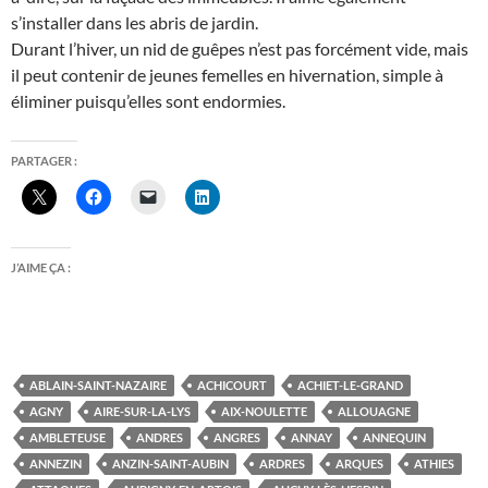
s’installer dans les abris de jardin.
Durant l’hiver, un nid de guêpes n’est pas forcément vide, mais
il peut contenir de jeunes femelles en hivernation, simple à
éliminer puisqu’elles sont endormies.
PARTAGER :
J’AIME ÇA :
ABLAIN-SAINT-NAZAIRE
ACHICOURT
ACHIET-LE-GRAND
AGNY
AIRE-SUR-LA-LYS
AIX-NOULETTE
ALLOUAGNE
AMBLETEUSE
ANDRES
ANGRES
ANNAY
ANNEQUIN
ANNEZIN
ANZIN-SAINT-AUBIN
ARDRES
ARQUES
ATHIES