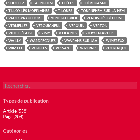
SOUCHEZ
TATINGHEM
THÉLUS
THÉROUANNE
TILLOY-LÈS-MOFFLAINES
TILQUES
TOURNEHEM-SUR-LA-HEM
VAULX-VRAUCOURT
VENDIN-LE-VIEIL
VENDIN-LÈS-BÉTHUNE
VERMELLES
VERQUIGNEUL
VERQUIN
VERTON
VIEILLE-ÉGLISE
VIMY
VIOLAINES
VITRY-EN-ARTOIS
WAILLY
WARDRECQUES
WAVRANS-SUR-L’AA
WIMEREUX
WIMILLE
WINGLES
WISSANT
WIZERNES
ZUTKERQUE
Rechercher :
Types de publication
Article (558)
Page (204)
Catégories