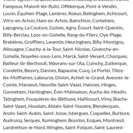
Fampoux, Maisnil-lès-Ruitz, Offekerque, Pont-à-Vendin,
Locon, Équihen-Plage, Lambres, Roeux, Balinghem, Achicourt,
Vitry-en-Artois, Ham-en-Artois, Baincthun, Corbehem,
Lapugnoy, La Couture, Guînes, Agny, Écourt-Saint-Quentin,
Billy-Berclau, Loos-en-Gohelle, Rang-du-Fliers, Oye-Plage,
Brebières, Groffliers, Laventie, Heuringhem, Billy-Montigny,
Allouagne, Cauchy-à-la-Tour, Saint-Nicolas, Givenchy-en-
Gohelle, Noyelles-sous-Lens, Marck, Saint-Venant, Chocques,
Bailleul-Sir-Berthoult, Wavrans-sur-l’Aa, Cuinchy, Zutkerque,
Condette, Beuvry, Dannes, Bapaume, Cucq, Le Portel, Tilloy-
lès-Mofflaines, Labourse, Divion, Achiet-le-Grand, Avesnes-le-
Comte, Maroeuil, Neuville-Saint-Vaast, Haisnes, Hinges,
Gonnehem, Hardinghen, Évin-Malmaison, Auchy-lès-Hesdin,
Tatinghem, Fouquières-lès-Béthune, Haillicourt, Vimy, Biache-
Saint-Vaast, Houdain, Ablain-Saint-Nazaire, Blendecques,
Anzin-Saint-Aubin, Saint-Josse, Isbergues, Coquelles, Burbure,
Audruicq, Serques, Ruminghem, Bourlon, Ecques, Montreuil,
Landrethun-le-Nord, Wingles, Saint-Folquin, Saint-Laurent-