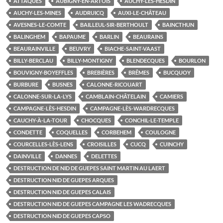
ATTAQUES
AUBIGNY-EN-ARTOIS
AUCHY-LÈS-HESDIN
AUCHY-LES-MINES
AUDRUICQ
AUXI-LE-CHÂTEAU
AVESNES-LE-COMTE
BAILLEUL-SIR-BERTHOULT
BAINCTHUN
BALINGHEM
BAPAUME
BARLIN
BEAURAINS
BEAURAINVILLE
BEUVRY
BIACHE-SAINT-VAAST
BILLY-BERCLAU
BILLY-MONTIGNY
BLENDECQUES
BOURLON
BOUVIGNY-BOYEFFLES
BREBIÈRES
BRÊMES
BUCQUOY
BURBURE
BUSNES
CALONNE-RICOUART
CALONNE-SUR-LA-LYS
CAMBLAIN-CHÂTELAIN
CAMIERS
CAMPAGNE-LÈS-HESDIN
CAMPAGNE-LÈS-WARDRECQUES
CAUCHY-À-LA-TOUR
CHOCQUES
CONCHIL-LE-TEMPLE
CONDETTE
COQUELLES
CORBEHEM
COULOGNE
COURCELLES-LÈS-LENS
CROISILLES
CUCQ
CUINCHY
DAINVILLE
DANNES
DELETTES
DESTRUCTION DE NID DE GUEPES SAINT MARTIN AU LAERT
DESTRUCTION NID DE GUEPES ARQUES
DESTRUCTION NID DE GUEPES CALAIS
DESTRUCTION NID DE GUEPES CAMPAGNE LES WADRECQUES
DESTRUCTION NID DE GUEPES CAPSO