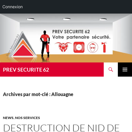
Connexion
Aller
au
contenu
Recherche
PREV SECURITE 62
MENU
PRINCI
Archives par mot-clé : Allouagne
NEWS
,
NOS SERVICES
DESTRUCTION DE NID DE