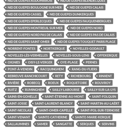
NID DE GUEPES AUDOMAROIS
NID DE GUEPES BLENDECQUES
NID DE GUEPES BOULOGNE SUR MER
NID DE GUEPES CALAIS
NID DE GUEPES CASSEL
NID DE GUEPES DUNKERQUES
NID DE GUEPES EPERLECQUES
NID DE GUEPES FAUQUENBERGUES
NID DE GUEPES MONTREUIL SUR MER
NID DE GUEPES NORD
NID DE GUEPES NORD PAS DE CALAIS
NID DE GUEPES PAS DE CALAIS
NID DE GUEPES SAINT OMER
NID DE GUEPES TOUQUET PARIS PLAGE
NORRENT-FONTES
NORTKERQUE
NOYELLES-GODAULT
NOYELLES-LÈS-VERMELLES
NOYELLES-SOUS-LENS
OFFEKERQUE
OIGNIES
OISY-LE-VERGER
OYE-PLAGE
PERNES
PONT-À-VENDIN
RACQUINGHEM
RANG-DU-FLIERS
REBREUVE-RANCHICOURT
RETY
RICHEBOURG
RINXENT
RIVIÈRE
ROBECQ
ROEUX
ROQUETOIRE
ROUVROY
RUITZ
RUMINGHEM
SAILLY-LABOURSE
SAILLY-SUR-LA-LYS
SAINS-EN-GOHELLE
SAINT-ÉTIENNE-AU-MONT
SAINT-FOLQUIN
SAINT-JOSSE
SAINT-LAURENT-BLANGY
SAINT-MARTIN-AU-LAËRT
SAINT-NICOLAS
SAINT-OMER-CAPELLE
SAINT-POL-SUR-TERNOISE
SAINT-VENANT
SAINTE-CATHERINE
SAINTE-MARIE-KERQUE
SALLAUMINES
SAMER
SANGATTE
SERQUES
SERVINS