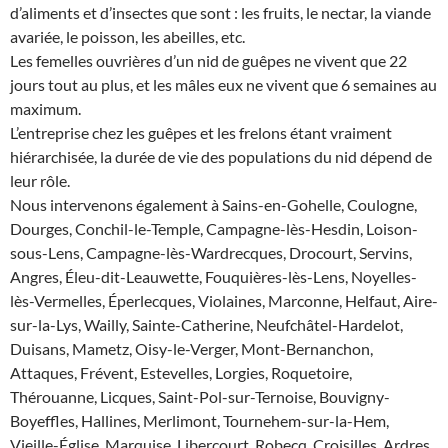
d’aliments et d’insectes que sont : les fruits, le nectar, la viande
avariée, le poisson, les abeilles, etc.
Les femelles ouvrières d’un nid de guêpes ne vivent que 22
jours tout au plus, et les mâles eux ne vivent que 6 semaines au
maximum.
L’entreprise chez les guêpes et les frelons étant vraiment
hiérarchisée, la durée de vie des populations du nid dépend de
leur rôle.
Nous intervenons également à Sains-en-Gohelle, Coulogne,
Dourges, Conchil-le-Temple, Campagne-lès-Hesdin, Loison-
sous-Lens, Campagne-lès-Wardrecques, Drocourt, Servins,
Angres, Éleu-dit-Leauwette, Fouquières-lès-Lens, Noyelles-
lès-Vermelles, Éperlecques, Violaines, Marconne, Helfaut, Aire-
sur-la-Lys, Wailly, Sainte-Catherine, Neufchâtel-Hardelot,
Duisans, Mametz, Oisy-le-Verger, Mont-Bernanchon,
Attaques, Frévent, Estevelles, Lorgies, Roquetoire,
Thérouanne, Licques, Saint-Pol-sur-Ternoise, Bouvigny-
Boyeffles, Hallines, Merlimont, Tournehem-sur-la-Hem,
Vieille-Église, Marquise, Libercourt, Robecq, Croisilles, Ardres,