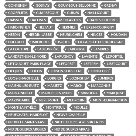
GONNEHEM
GOSNAY
GOUY-SOUS-BELLONNE
GRENAY
GROFFLIERS
GUARBECQUE
GUÎNES
HAILLICOURT
HAISNES
HALLINES
HAM-EN-ARTOIS
HAMES-BOUCRES
HARDINGHEN
HELFAUT
HERMIES
HERSIN-COUPIGNY
HESDIN
HESDIN-L’ABBÉ
HEURINGHEM
HINGES
HOUDAIN
HULLUCH
ISBERGUES
ISQUES
LA CAPELLE-LÈS-BOULOGNE
LA COUTURE
LABEUVRIÈRE
LABOURSE
LAMBRES
LANDRETHUN-LE-NORD
LAPUGNOY
LAVENTIE
LE PORTEL
LE TOUQUET-PARIS-PLAGE
LEFOREST
LESTREM
LIBERCOURT
LICQUES
LOCON
LOISON-SOUS-LENS
LONGFOSSÉ
LOOS-EN-GOHELLE
LORGIES
LOZINGHEM
LUMBRES
MAISNIL-LÈS-RUITZ
MAMETZ
MARCK
MARCONNE
MARCONNELLE
MARLES-LES-MINES
MAROEUIL
MARQUISE
MAZINGARBE
MERLIMONT
MEURCHIN
MONT-BERNANCHON
MONT-SAINT-ÉLOI
MONTREUIL
MOULLE
NEUFCHÂTEL-HARDELOT
NEUVE-CHAPELLE
NEUVILLE-SAINT-VAAST
NID DE GUEPES AIRE SUR LA LYS
NID DE GUEPES ARQUES
NID DE GUEPES ARRAS