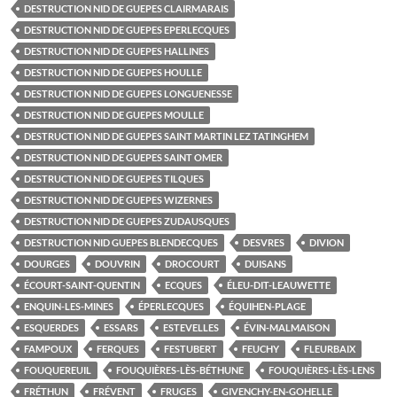
DESTRUCTION NID DE GUEPES CLAIRMARAIS
DESTRUCTION NID DE GUEPES EPERLECQUES
DESTRUCTION NID DE GUEPES HALLINES
DESTRUCTION NID DE GUEPES HOULLE
DESTRUCTION NID DE GUEPES LONGUENESSE
DESTRUCTION NID DE GUEPES MOULLE
DESTRUCTION NID DE GUEPES SAINT MARTIN LEZ TATINGHEM
DESTRUCTION NID DE GUEPES SAINT OMER
DESTRUCTION NID DE GUEPES TILQUES
DESTRUCTION NID DE GUEPES WIZERNES
DESTRUCTION NID DE GUEPES ZUDAUSQUES
DESTRUCTION NID GUEPES BLENDECQUES
DESVRES
DIVION
DOURGES
DOUVRIN
DROCOURT
DUISANS
ÉCOURT-SAINT-QUENTIN
ECQUES
ÉLEU-DIT-LEAUWETTE
ENQUIN-LES-MINES
ÉPERLECQUES
ÉQUIHEN-PLAGE
ESQUERDES
ESSARS
ESTEVELLES
ÉVIN-MALMAISON
FAMPOUX
FERQUES
FESTUBERT
FEUCHY
FLEURBAIX
FOUQUEREUIL
FOUQUIÈRES-LÈS-BÉTHUNE
FOUQUIÈRES-LÈS-LENS
FRÉTHUN
FRÉVENT
FRUGES
GIVENCHY-EN-GOHELLE