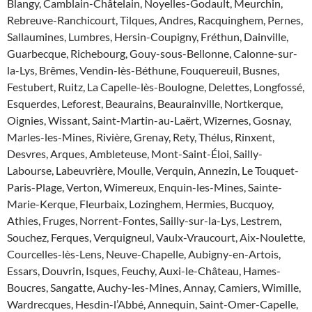
Blangy, Camblain-Châtelain, Noyelles-Godault, Meurchin,
Rebreuve-Ranchicourt, Tilques, Andres, Racquinghem, Pernes,
Sallaumines, Lumbres, Hersin-Coupigny, Fréthun, Dainville,
Guarbecque, Richebourg, Gouy-sous-Bellonne, Calonne-sur-
la-Lys, Brêmes, Vendin-lès-Béthune, Fouquereuil, Busnes,
Festubert, Ruitz, La Capelle-lès-Boulogne, Delettes, Longfossé,
Esquerdes, Leforest, Beaurains, Beaurainville, Nortkerque,
Oignies, Wissant, Saint-Martin-au-Laërt, Wizernes, Gosnay,
Marles-les-Mines, Rivière, Grenay, Rety, Thélus, Rinxent,
Desvres, Arques, Ambleteuse, Mont-Saint-Éloi, Sailly-
Labourse, Labeuvrière, Moulle, Verquin, Annezin, Le Touquet-
Paris-Plage, Verton, Wimereux, Enquin-les-Mines, Sainte-
Marie-Kerque, Fleurbaix, Lozinghem, Hermies, Bucquoy,
Athies, Fruges, Norrent-Fontes, Sailly-sur-la-Lys, Lestrem,
Souchez, Ferques, Verquigneul, Vaulx-Vraucourt, Aix-Noulette,
Courcelles-lès-Lens, Neuve-Chapelle, Aubigny-en-Artois,
Essars, Douvrin, Isques, Feuchy, Auxi-le-Château, Hames-
Boucres, Sangatte, Auchy-les-Mines, Annay, Camiers, Wimille,
Wardrecques, Hesdin-l’Abbé, Annequin, Saint-Omer-Capelle,