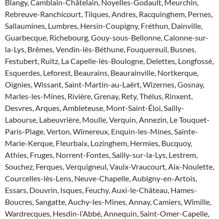
Blangy, Camblain-Châtelain, Noyelles-Godault, Meurchin,
Rebreuve-Ranchicourt, Tilques, Andres, Racquinghem, Pernes,
Sallaumines, Lumbres, Hersin-Coupigny, Fréthun, Dainville,
Guarbecque, Richebourg, Gouy-sous-Bellonne, Calonne-sur-
la-Lys, Brêmes, Vendin-lès-Béthune, Fouquereuil, Busnes,
Festubert, Ruitz, La Capelle-lès-Boulogne, Delettes, Longfossé,
Esquerdes, Leforest, Beaurains, Beaurainville, Nortkerque,
Oignies, Wissant, Saint-Martin-au-Laërt, Wizernes, Gosnay,
Marles-les-Mines, Rivière, Grenay, Rety, Thélus, Rinxent,
Desvres, Arques, Ambleteuse, Mont-Saint-Éloi, Sailly-
Labourse, Labeuvrière, Moulle, Verquin, Annezin, Le Touquet-
Paris-Plage, Verton, Wimereux, Enquin-les-Mines, Sainte-
Marie-Kerque, Fleurbaix, Lozinghem, Hermies, Bucquoy,
Athies, Fruges, Norrent-Fontes, Sailly-sur-la-Lys, Lestrem,
Souchez, Ferques, Verquigneul, Vaulx-Vraucourt, Aix-Noulette,
Courcelles-lès-Lens, Neuve-Chapelle, Aubigny-en-Artois,
Essars, Douvrin, Isques, Feuchy, Auxi-le-Château, Hames-
Boucres, Sangatte, Auchy-les-Mines, Annay, Camiers, Wimille,
Wardrecques, Hesdin-l’Abbé, Annequin, Saint-Omer-Capelle,