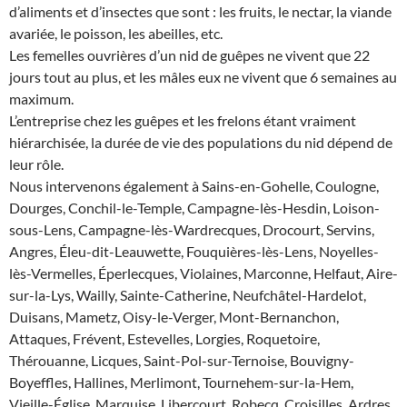
d’aliments et d’insectes que sont : les fruits, le nectar, la viande
avariée, le poisson, les abeilles, etc.
Les femelles ouvrières d’un nid de guêpes ne vivent que 22
jours tout au plus, et les mâles eux ne vivent que 6 semaines au
maximum.
L’entreprise chez les guêpes et les frelons étant vraiment
hiérarchisée, la durée de vie des populations du nid dépend de
leur rôle.
Nous intervenons également à Sains-en-Gohelle, Coulogne,
Dourges, Conchil-le-Temple, Campagne-lès-Hesdin, Loison-
sous-Lens, Campagne-lès-Wardrecques, Drocourt, Servins,
Angres, Éleu-dit-Leauwette, Fouquières-lès-Lens, Noyelles-
lès-Vermelles, Éperlecques, Violaines, Marconne, Helfaut, Aire-
sur-la-Lys, Wailly, Sainte-Catherine, Neufchâtel-Hardelot,
Duisans, Mametz, Oisy-le-Verger, Mont-Bernanchon,
Attaques, Frévent, Estevelles, Lorgies, Roquetoire,
Thérouanne, Licques, Saint-Pol-sur-Ternoise, Bouvigny-
Boyeffles, Hallines, Merlimont, Tournehem-sur-la-Hem,
Vieille-Église, Marquise, Libercourt, Robecq, Croisilles, Ardres,