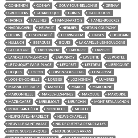
GONNEHEM
GOSNAY
GOUY-SOUS-BELLONNE
GRENAY
GROFFLIERS
GUARBECQUE
GUÎNES
HAILLICOURT
HAISNES
HALLINES
HAM-EN-ARTOIS
HAMES-BOUCRES
HARDINGHEN
HELFAUT
HERMIES
HERSIN-COUPIGNY
HESDIN
HESDIN-L’ABBÉ
HEURINGHEM
HINGES
HOUDAIN
HULLUCH
ISBERGUES
ISQUES
LA CAPELLE-LÈS-BOULOGNE
LA COUTURE
LABEUVRIÈRE
LABOURSE
LAMBRES
LANDRETHUN-LE-NORD
LAPUGNOY
LAVENTIE
LE PORTEL
LE TOUQUET-PARIS-PLAGE
LEFOREST
LESTREM
LIBERCOURT
LICQUES
LOCON
LOISON-SOUS-LENS
LONGFOSSÉ
LOOS-EN-GOHELLE
LORGIES
LOZINGHEM
LUMBRES
MAISNIL-LÈS-RUITZ
MAMETZ
MARCK
MARCONNE
MARCONNELLE
MARLES-LES-MINES
MAROEUIL
MARQUISE
MAZINGARBE
MERLIMONT
MEURCHIN
MONT-BERNANCHON
MONT-SAINT-ÉLOI
MONTREUIL
MOULLE
NEUFCHÂTEL-HARDELOT
NEUVE-CHAPELLE
NEUVILLE-SAINT-VAAST
NID DE GUEPES AIRE SUR LA LYS
NID DE GUEPES ARQUES
NID DE GUEPES ARRAS