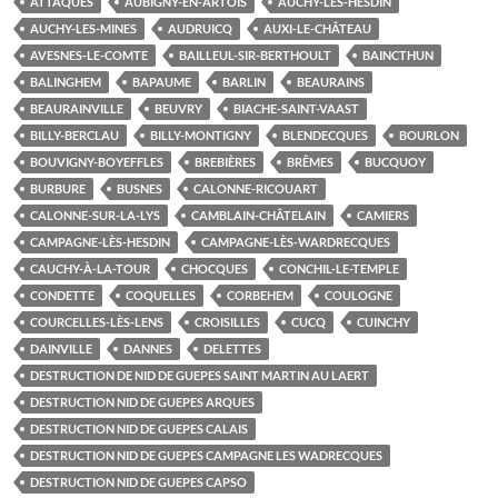
ATTAQUES
AUBIGNY-EN-ARTOIS
AUCHY-LÈS-HESDIN
AUCHY-LES-MINES
AUDRUICQ
AUXI-LE-CHÂTEAU
AVESNES-LE-COMTE
BAILLEUL-SIR-BERTHOULT
BAINCTHUN
BALINGHEM
BAPAUME
BARLIN
BEAURAINS
BEAURAINVILLE
BEUVRY
BIACHE-SAINT-VAAST
BILLY-BERCLAU
BILLY-MONTIGNY
BLENDECQUES
BOURLON
BOUVIGNY-BOYEFFLES
BREBIÈRES
BRÊMES
BUCQUOY
BURBURE
BUSNES
CALONNE-RICOUART
CALONNE-SUR-LA-LYS
CAMBLAIN-CHÂTELAIN
CAMIERS
CAMPAGNE-LÈS-HESDIN
CAMPAGNE-LÈS-WARDRECQUES
CAUCHY-À-LA-TOUR
CHOCQUES
CONCHIL-LE-TEMPLE
CONDETTE
COQUELLES
CORBEHEM
COULOGNE
COURCELLES-LÈS-LENS
CROISILLES
CUCQ
CUINCHY
DAINVILLE
DANNES
DELETTES
DESTRUCTION DE NID DE GUEPES SAINT MARTIN AU LAERT
DESTRUCTION NID DE GUEPES ARQUES
DESTRUCTION NID DE GUEPES CALAIS
DESTRUCTION NID DE GUEPES CAMPAGNE LES WADRECQUES
DESTRUCTION NID DE GUEPES CAPSO