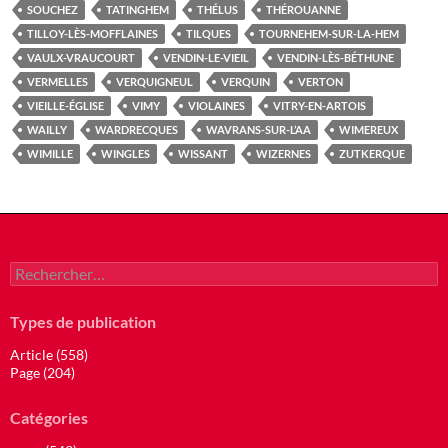
SOUCHEZ
TATINGHEM
THÉLUS
THÉROUANNE
TILLOY-LÈS-MOFFLAINES
TILQUES
TOURNEHEM-SUR-LA-HEM
VAULX-VRAUCOURT
VENDIN-LE-VIEIL
VENDIN-LÈS-BÉTHUNE
VERMELLES
VERQUIGNEUL
VERQUIN
VERTON
VIEILLE-ÉGLISE
VIMY
VIOLAINES
VITRY-EN-ARTOIS
WAILLY
WARDRECQUES
WAVRANS-SUR-L’AA
WIMEREUX
WIMILLE
WINGLES
WISSANT
WIZERNES
ZUTKERQUE
Rechercher :
Types de publication
Article (558)
Page (204)
Catégories