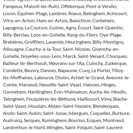
Fampoux, Maisnil-lès-Ruitz, Offekerque, Pont-à-Vendin,
Locon, Équihen-Plage, Lambres, Roeux, Balinghem, Achicourt,
Vitry-en-Artois, Ham-en-Artois, Baincthun, Corbehem,
Lapugnoy, La Couture, Guînes, Agny, Écourt-Saint-Quentin,
Billy-Berclau, Loos-en-Gohelle, Rang-du-Fliers, Oye-Plage,
Brebières, Groffliers, Laventie, Heuringhem, Billy-Montigny,
Allouagne, Cauchy-à-la-Tour, Saint-Nicolas, Givenchy-en-
Gohelle, Noyelles-sous-Lens, Marck, Saint-Venant, Chocques,
Bailleul-Sir-Berthoult, Wavrans-sur-l’Aa, Cuinchy, Zutkerque,
Condette, Beuvry, Dannes, Bapaume, Cucq, Le Portel, Tilloy-
lès-Mofflaines, Labourse, Divion, Achiet-le-Grand, Avesnes-le-
Comte, Maroeuil, Neuville-Saint-Vaast, Haisnes, Hinges,
Gonnehem, Hardinghen, Évin-Malmaison, Auchy-lès-Hesdin,
Tatinghem, Fouquières-lès-Béthune, Haillicourt, Vimy, Biache-
Saint-Vaast, Houdain, Ablain-Saint-Nazaire, Blendecques,
Anzin-Saint-Aubin, Saint-Josse, Isbergues, Coquelles, Burbure,
Audruicq, Serques, Ruminghem, Bourlon, Ecques, Montreuil,
Landrethun-le-Nord, Wingles, Saint-Folquin, Saint-Laurent-