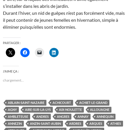
s’installer dans les abris de jardin.
Durant l’hiver, un nid de guêpes n’est pas forcément vide, mais
il peut contenir de jeunes femelles en hivernation, simple à
éliminer puisqu’elles sont endormies.
PARTAGER :
J’AIME ÇA :
chargement…
ABLAIN-SAINT-NAZAIRE
ACHICOURT
ACHIET-LE-GRAND
AGNY
AIRE-SUR-LA-LYS
AIX-NOULETTE
ALLOUAGNE
AMBLETEUSE
ANDRES
ANGRES
ANNAY
ANNEQUIN
ANNEZIN
ANZIN-SAINT-AUBIN
ARDRES
ARQUES
ATHIES