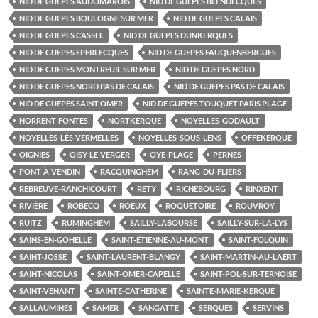
NID DE GUEPES AUDOMAROIS
NID DE GUEPES BLENDECQUES
NID DE GUEPES BOULOGNE SUR MER
NID DE GUEPES CALAIS
NID DE GUEPES CASSEL
NID DE GUEPES DUNKERQUES
NID DE GUEPES EPERLECQUES
NID DE GUEPES FAUQUENBERGUES
NID DE GUEPES MONTREUIL SUR MER
NID DE GUEPES NORD
NID DE GUEPES NORD PAS DE CALAIS
NID DE GUEPES PAS DE CALAIS
NID DE GUEPES SAINT OMER
NID DE GUEPES TOUQUET PARIS PLAGE
NORRENT-FONTES
NORTKERQUE
NOYELLES-GODAULT
NOYELLES-LÈS-VERMELLES
NOYELLES-SOUS-LENS
OFFEKERQUE
OIGNIES
OISY-LE-VERGER
OYE-PLAGE
PERNES
PONT-À-VENDIN
RACQUINGHEM
RANG-DU-FLIERS
REBREUVE-RANCHICOURT
RETY
RICHEBOURG
RINXENT
RIVIÈRE
ROBECQ
ROEUX
ROQUETOIRE
ROUVROY
RUITZ
RUMINGHEM
SAILLY-LABOURSE
SAILLY-SUR-LA-LYS
SAINS-EN-GOHELLE
SAINT-ÉTIENNE-AU-MONT
SAINT-FOLQUIN
SAINT-JOSSE
SAINT-LAURENT-BLANGY
SAINT-MARTIN-AU-LAËRT
SAINT-NICOLAS
SAINT-OMER-CAPELLE
SAINT-POL-SUR-TERNOISE
SAINT-VENANT
SAINTE-CATHERINE
SAINTE-MARIE-KERQUE
SALLAUMINES
SAMER
SANGATTE
SERQUES
SERVINS