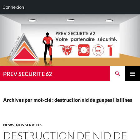
Connexion
Aller
au
contenu
Recherche
PREV SECURITE 62
MENU
PRINCI
Archives par mot-clé : destruction nid de guepes Hallines
NEWS
,
NOS SERVICES
DESTRUCTION DE NID DE