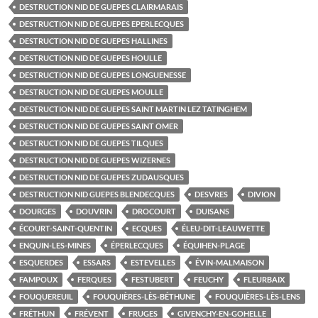
DESTRUCTION NID DE GUEPES CLAIRMARAIS
DESTRUCTION NID DE GUEPES EPERLECQUES
DESTRUCTION NID DE GUEPES HALLINES
DESTRUCTION NID DE GUEPES HOULLE
DESTRUCTION NID DE GUEPES LONGUENESSE
DESTRUCTION NID DE GUEPES MOULLE
DESTRUCTION NID DE GUEPES SAINT MARTIN LEZ TATINGHEM
DESTRUCTION NID DE GUEPES SAINT OMER
DESTRUCTION NID DE GUEPES TILQUES
DESTRUCTION NID DE GUEPES WIZERNES
DESTRUCTION NID DE GUEPES ZUDAUSQUES
DESTRUCTION NID GUEPES BLENDECQUES
DESVRES
DIVION
DOURGES
DOUVRIN
DROCOURT
DUISANS
ÉCOURT-SAINT-QUENTIN
ECQUES
ÉLEU-DIT-LEAUWETTE
ENQUIN-LES-MINES
ÉPERLECQUES
ÉQUIHEN-PLAGE
ESQUERDES
ESSARS
ESTEVELLES
ÉVIN-MALMAISON
FAMPOUX
FERQUES
FESTUBERT
FEUCHY
FLEURBAIX
FOUQUEREUIL
FOUQUIÈRES-LÈS-BÉTHUNE
FOUQUIÈRES-LÈS-LENS
FRÉTHUN
FRÉVENT
FRUGES
GIVENCHY-EN-GOHELLE