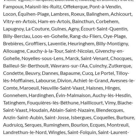
Fampoux, Maisnil-lès-Ruitz, Offekerque, Pont-à-Vendin,
Locon, Équihen-Plage, Lambres, Roeux, Balinghem, Achicourt,
Vitry-en-Artois, Ham-en-Artois, Baincthun, Corbehem,
Lapugnoy, La Couture, Guînes, Agny, Écourt-Saint-Quentin,
Billy-Berclau, Loos-en-Gohelle, Rang-du-Fliers, Oye-Plage,
Brebières, Groffliers, Laventie, Heuringhem, Billy-Montigny,
Allouagne, Cauchy-à-la-Tour, Saint-Nicolas, Givenchy-en-
Gohelle, Noyelles-sous-Lens, Marck, Saint-Venant, Chocques,
Bailleul-Sir-Berthoult, Wavrans-sur-l’Aa, Cuinchy, Zutkerque,
Condette, Beuvry, Dannes, Bapaume, Cucq, Le Portel, Tilloy-
lès-Mofflaines, Labourse, Divion, Achiet-le-Grand, Avesnes-le-
Comte, Maroeuil, Neuville-Saint-Vaast, Haisnes, Hinges,
Gonnehem, Hardinghen, Évin-Malmaison, Auchy-lès-Hesdin,
Tatinghem, Fouquières-lès-Béthune, Haillicourt, Vimy, Biache-
Saint-Vaast, Houdain, Ablain-Saint-Nazaire, Blendecques,
Anzin-Saint-Aubin, Saint-Josse, Isbergues, Coquelles, Burbure,
Audruicq, Serques, Ruminghem, Bourlon, Ecques, Montreuil,
Landrethun-le-Nord, Wingles, Saint-Folquin, Saint-Laurent-