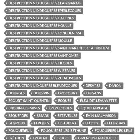
DESTRUCTION NID DE GUEPES CLAIRMARAIS
DESTRUCTION NID DE GUEPES EPERLECQUES
DESTRUCTION NID DE GUEPES HALLINES
DESTRUCTION NID DE GUEPES HOULLE
DESTRUCTION NID DE GUEPES LONGUENESSE
DESTRUCTION NID DE GUEPES MOULLE
DESTRUCTION NID DE GUEPES SAINT MARTIN LEZ TATINGHEM
DESTRUCTION NID DE GUEPES SAINT OMER
DESTRUCTION NID DE GUEPES TILQUES
DESTRUCTION NID DE GUEPES WIZERNES
DESTRUCTION NID DE GUEPES ZUDAUSQUES
DESTRUCTION NID GUEPES BLENDECQUES
DESVRES
DIVION
DOURGES
DOUVRIN
DROCOURT
DUISANS
ÉCOURT-SAINT-QUENTIN
ECQUES
ÉLEU-DIT-LEAUWETTE
ENQUIN-LES-MINES
ÉPERLECQUES
ÉQUIHEN-PLAGE
ESQUERDES
ESSARS
ESTEVELLES
ÉVIN-MALMAISON
FAMPOUX
FERQUES
FESTUBERT
FEUCHY
FLEURBAIX
FOUQUEREUIL
FOUQUIÈRES-LÈS-BÉTHUNE
FOUQUIÈRES-LÈS-LENS
FRÉTHUN
FRÉVENT
FRUGES
GIVENCHY-EN-GOHELLE