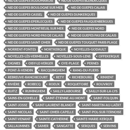
NID DE GUEPES AUDOMAROIS
NID DE GUEPES BLENDECQUES
NID DE GUEPES BOULOGNE SUR MER
NID DE GUEPES CALAIS
NID DE GUEPES CASSEL
NID DE GUEPES DUNKERQUES
NID DE GUEPES EPERLECQUES
NID DE GUEPES FAUQUENBERGUES
NID DE GUEPES MONTREUIL SUR MER
NID DE GUEPES NORD
NID DE GUEPES NORD PAS DE CALAIS
NID DE GUEPES PAS DE CALAIS
NID DE GUEPES SAINT OMER
NID DE GUEPES TOUQUET PARIS PLAGE
NORRENT-FONTES
NORTKERQUE
NOYELLES-GODAULT
NOYELLES-LÈS-VERMELLES
NOYELLES-SOUS-LENS
OFFEKERQUE
OIGNIES
OISY-LE-VERGER
OYE-PLAGE
PERNES
PONT-À-VENDIN
RACQUINGHEM
RANG-DU-FLIERS
REBREUVE-RANCHICOURT
RETY
RICHEBOURG
RINXENT
RIVIÈRE
ROBECQ
ROEUX
ROQUETOIRE
ROUVROY
RUITZ
RUMINGHEM
SAILLY-LABOURSE
SAILLY-SUR-LA-LYS
SAINS-EN-GOHELLE
SAINT-ÉTIENNE-AU-MONT
SAINT-FOLQUIN
SAINT-JOSSE
SAINT-LAURENT-BLANGY
SAINT-MARTIN-AU-LAËRT
SAINT-NICOLAS
SAINT-OMER-CAPELLE
SAINT-POL-SUR-TERNOISE
SAINT-VENANT
SAINTE-CATHERINE
SAINTE-MARIE-KERQUE
SALLAUMINES
SAMER
SANGATTE
SERQUES
SERVINS