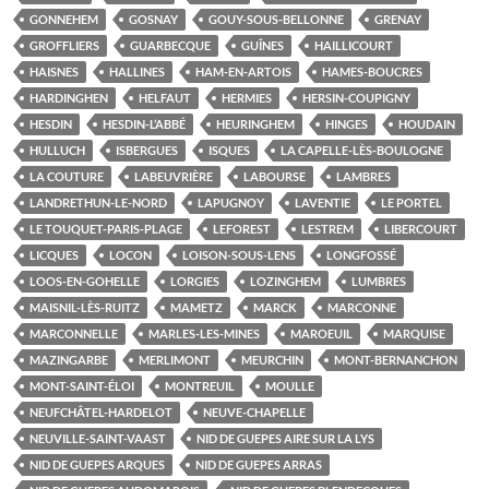
GONNEHEM
GOSNAY
GOUY-SOUS-BELLONNE
GRENAY
GROFFLIERS
GUARBECQUE
GUÎNES
HAILLICOURT
HAISNES
HALLINES
HAM-EN-ARTOIS
HAMES-BOUCRES
HARDINGHEN
HELFAUT
HERMIES
HERSIN-COUPIGNY
HESDIN
HESDIN-L’ABBÉ
HEURINGHEM
HINGES
HOUDAIN
HULLUCH
ISBERGUES
ISQUES
LA CAPELLE-LÈS-BOULOGNE
LA COUTURE
LABEUVRIÈRE
LABOURSE
LAMBRES
LANDRETHUN-LE-NORD
LAPUGNOY
LAVENTIE
LE PORTEL
LE TOUQUET-PARIS-PLAGE
LEFOREST
LESTREM
LIBERCOURT
LICQUES
LOCON
LOISON-SOUS-LENS
LONGFOSSÉ
LOOS-EN-GOHELLE
LORGIES
LOZINGHEM
LUMBRES
MAISNIL-LÈS-RUITZ
MAMETZ
MARCK
MARCONNE
MARCONNELLE
MARLES-LES-MINES
MAROEUIL
MARQUISE
MAZINGARBE
MERLIMONT
MEURCHIN
MONT-BERNANCHON
MONT-SAINT-ÉLOI
MONTREUIL
MOULLE
NEUFCHÂTEL-HARDELOT
NEUVE-CHAPELLE
NEUVILLE-SAINT-VAAST
NID DE GUEPES AIRE SUR LA LYS
NID DE GUEPES ARQUES
NID DE GUEPES ARRAS