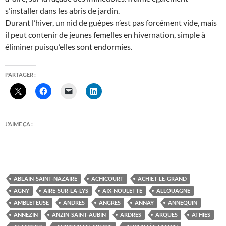
s’installer dans les abris de jardin.
Durant l’hiver, un nid de guêpes n’est pas forcément vide, mais
il peut contenir de jeunes femelles en hivernation, simple à
éliminer puisqu’elles sont endormies.
PARTAGER :
J’AIME ÇA :
ABLAIN-SAINT-NAZAIRE
ACHICOURT
ACHIET-LE-GRAND
AGNY
AIRE-SUR-LA-LYS
AIX-NOULETTE
ALLOUAGNE
AMBLETEUSE
ANDRES
ANGRES
ANNAY
ANNEQUIN
ANNEZIN
ANZIN-SAINT-AUBIN
ARDRES
ARQUES
ATHIES