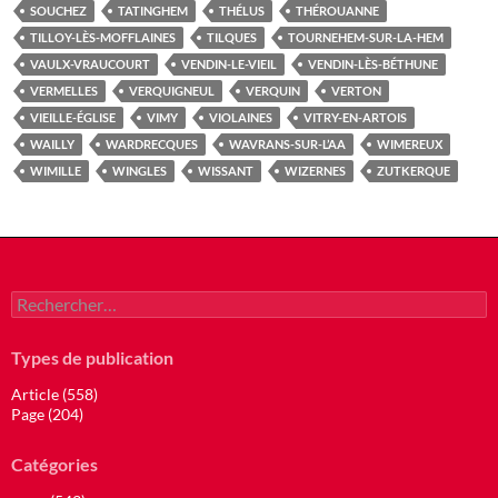
SOUCHEZ
TATINGHEM
THÉLUS
THÉROUANNE
TILLOY-LÈS-MOFFLAINES
TILQUES
TOURNEHEM-SUR-LA-HEM
VAULX-VRAUCOURT
VENDIN-LE-VIEIL
VENDIN-LÈS-BÉTHUNE
VERMELLES
VERQUIGNEUL
VERQUIN
VERTON
VIEILLE-ÉGLISE
VIMY
VIOLAINES
VITRY-EN-ARTOIS
WAILLY
WARDRECQUES
WAVRANS-SUR-L’AA
WIMEREUX
WIMILLE
WINGLES
WISSANT
WIZERNES
ZUTKERQUE
Rechercher :
Types de publication
Article (558)
Page (204)
Catégories