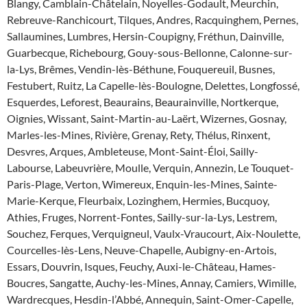
Blangy, Camblain-Châtelain, Noyelles-Godault, Meurchin,
Rebreuve-Ranchicourt, Tilques, Andres, Racquinghem, Pernes,
Sallaumines, Lumbres, Hersin-Coupigny, Fréthun, Dainville,
Guarbecque, Richebourg, Gouy-sous-Bellonne, Calonne-sur-
la-Lys, Brêmes, Vendin-lès-Béthune, Fouquereuil, Busnes,
Festubert, Ruitz, La Capelle-lès-Boulogne, Delettes, Longfossé,
Esquerdes, Leforest, Beaurains, Beaurainville, Nortkerque,
Oignies, Wissant, Saint-Martin-au-Laërt, Wizernes, Gosnay,
Marles-les-Mines, Rivière, Grenay, Rety, Thélus, Rinxent,
Desvres, Arques, Ambleteuse, Mont-Saint-Éloi, Sailly-
Labourse, Labeuvrière, Moulle, Verquin, Annezin, Le Touquet-
Paris-Plage, Verton, Wimereux, Enquin-les-Mines, Sainte-
Marie-Kerque, Fleurbaix, Lozinghem, Hermies, Bucquoy,
Athies, Fruges, Norrent-Fontes, Sailly-sur-la-Lys, Lestrem,
Souchez, Ferques, Verquigneul, Vaulx-Vraucourt, Aix-Noulette,
Courcelles-lès-Lens, Neuve-Chapelle, Aubigny-en-Artois,
Essars, Douvrin, Isques, Feuchy, Auxi-le-Château, Hames-
Boucres, Sangatte, Auchy-les-Mines, Annay, Camiers, Wimille,
Wardrecques, Hesdin-l’Abbé, Annequin, Saint-Omer-Capelle,