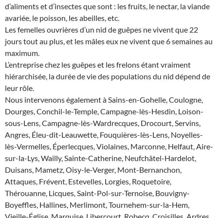
d’aliments et d’insectes que sont : les fruits, le nectar, la viande
avariée, le poisson, les abeilles, etc.
Les femelles ouvrières d’un nid de guêpes ne vivent que 22
jours tout au plus, et les mâles eux ne vivent que 6 semaines au
maximum.
L’entreprise chez les guêpes et les frelons étant vraiment
hiérarchisée, la durée de vie des populations du nid dépend de
leur rôle.
Nous intervenons également à Sains-en-Gohelle, Coulogne,
Dourges, Conchil-le-Temple, Campagne-lès-Hesdin, Loison-
sous-Lens, Campagne-lès-Wardrecques, Drocourt, Servins,
Angres, Éleu-dit-Leauwette, Fouquières-lès-Lens, Noyelles-
lès-Vermelles, Éperlecques, Violaines, Marconne, Helfaut, Aire-
sur-la-Lys, Wailly, Sainte-Catherine, Neufchâtel-Hardelot,
Duisans, Mametz, Oisy-le-Verger, Mont-Bernanchon,
Attaques, Frévent, Estevelles, Lorgies, Roquetoire,
Thérouanne, Licques, Saint-Pol-sur-Ternoise, Bouvigny-
Boyeffles, Hallines, Merlimont, Tournehem-sur-la-Hem,
Vieille-Église, Marquise, Libercourt, Robecq, Croisilles, Ardres,