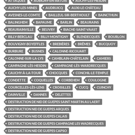
ATTAQUES
AUBIGNY-EN-ARTOIS
AUCHY-LÈS-HESDIN
AUCHY-LES-MINES
AUDRUICQ
AUXI-LE-CHÂTEAU
AVESNES-LE-COMTE
BAILLEUL-SIR-BERTHOULT
BAINCTHUN
BALINGHEM
BAPAUME
BARLIN
BEAURAINS
BEAURAINVILLE
BEUVRY
BIACHE-SAINT-VAAST
BILLY-BERCLAU
BILLY-MONTIGNY
BLENDECQUES
BOURLON
BOUVIGNY-BOYEFFLES
BREBIÈRES
BRÊMES
BUCQUOY
BURBURE
BUSNES
CALONNE-RICOUART
CALONNE-SUR-LA-LYS
CAMBLAIN-CHÂTELAIN
CAMIERS
CAMPAGNE-LÈS-HESDIN
CAMPAGNE-LÈS-WARDRECQUES
CAUCHY-À-LA-TOUR
CHOCQUES
CONCHIL-LE-TEMPLE
CONDETTE
COQUELLES
CORBEHEM
COULOGNE
COURCELLES-LÈS-LENS
CROISILLES
CUCQ
CUINCHY
DAINVILLE
DANNES
DELETTES
DESTRUCTION DE NID DE GUEPES SAINT MARTIN AU LAERT
DESTRUCTION NID DE GUEPES ARQUES
DESTRUCTION NID DE GUEPES CALAIS
DESTRUCTION NID DE GUEPES CAMPAGNE LES WADRECQUES
DESTRUCTION NID DE GUEPES CAPSO