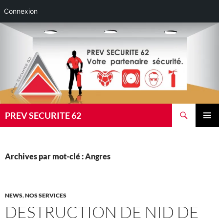
Connexion
Aller
au
contenu
Recherche
PREV SECURITE 62
MENU
PRINCI
Archives par mot-clé : Angres
NEWS
,
NOS SERVICES
DESTRUCTION DE NID DE