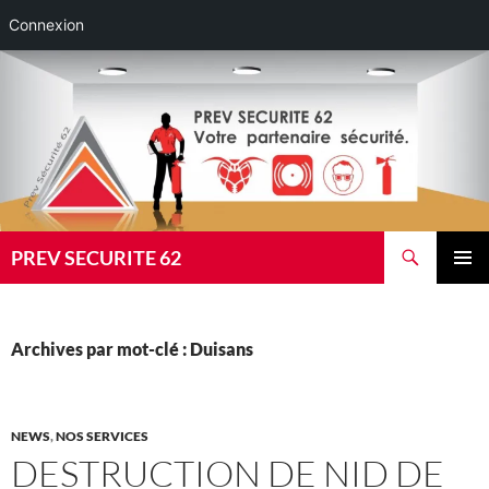
Connexion
Aller
au
contenu
Recherche
PREV SECURITE 62
MENU
PRINCI
Archives par mot-clé : Duisans
NEWS
,
NOS SERVICES
DESTRUCTION DE NID DE