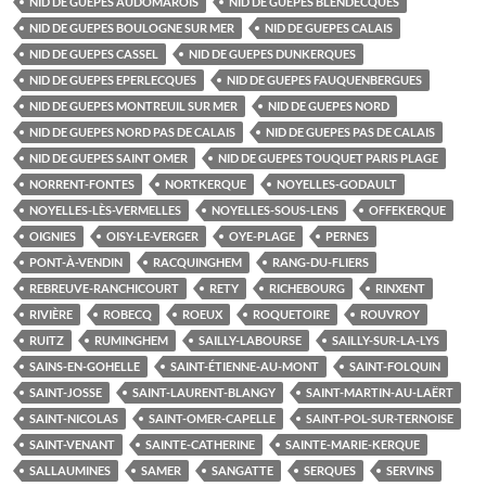
NID DE GUEPES AUDOMAROIS
NID DE GUEPES BLENDECQUES
NID DE GUEPES BOULOGNE SUR MER
NID DE GUEPES CALAIS
NID DE GUEPES CASSEL
NID DE GUEPES DUNKERQUES
NID DE GUEPES EPERLECQUES
NID DE GUEPES FAUQUENBERGUES
NID DE GUEPES MONTREUIL SUR MER
NID DE GUEPES NORD
NID DE GUEPES NORD PAS DE CALAIS
NID DE GUEPES PAS DE CALAIS
NID DE GUEPES SAINT OMER
NID DE GUEPES TOUQUET PARIS PLAGE
NORRENT-FONTES
NORTKERQUE
NOYELLES-GODAULT
NOYELLES-LÈS-VERMELLES
NOYELLES-SOUS-LENS
OFFEKERQUE
OIGNIES
OISY-LE-VERGER
OYE-PLAGE
PERNES
PONT-À-VENDIN
RACQUINGHEM
RANG-DU-FLIERS
REBREUVE-RANCHICOURT
RETY
RICHEBOURG
RINXENT
RIVIÈRE
ROBECQ
ROEUX
ROQUETOIRE
ROUVROY
RUITZ
RUMINGHEM
SAILLY-LABOURSE
SAILLY-SUR-LA-LYS
SAINS-EN-GOHELLE
SAINT-ÉTIENNE-AU-MONT
SAINT-FOLQUIN
SAINT-JOSSE
SAINT-LAURENT-BLANGY
SAINT-MARTIN-AU-LAËRT
SAINT-NICOLAS
SAINT-OMER-CAPELLE
SAINT-POL-SUR-TERNOISE
SAINT-VENANT
SAINTE-CATHERINE
SAINTE-MARIE-KERQUE
SALLAUMINES
SAMER
SANGATTE
SERQUES
SERVINS