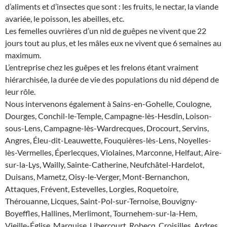
d’aliments et d’insectes que sont : les fruits, le nectar, la viande
avariée, le poisson, les abeilles, etc.
Les femelles ouvrières d’un nid de guêpes ne vivent que 22
jours tout au plus, et les mâles eux ne vivent que 6 semaines au
maximum.
L’entreprise chez les guêpes et les frelons étant vraiment
hiérarchisée, la durée de vie des populations du nid dépend de
leur rôle.
Nous intervenons également à Sains-en-Gohelle, Coulogne,
Dourges, Conchil-le-Temple, Campagne-lès-Hesdin, Loison-
sous-Lens, Campagne-lès-Wardrecques, Drocourt, Servins,
Angres, Éleu-dit-Leauwette, Fouquières-lès-Lens, Noyelles-
lès-Vermelles, Éperlecques, Violaines, Marconne, Helfaut, Aire-
sur-la-Lys, Wailly, Sainte-Catherine, Neufchâtel-Hardelot,
Duisans, Mametz, Oisy-le-Verger, Mont-Bernanchon,
Attaques, Frévent, Estevelles, Lorgies, Roquetoire,
Thérouanne, Licques, Saint-Pol-sur-Ternoise, Bouvigny-
Boyeffles, Hallines, Merlimont, Tournehem-sur-la-Hem,
Vieille-Église, Marquise, Libercourt, Robecq, Croisilles, Ardres,