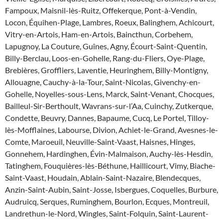
Fampoux, Maisnil-lès-Ruitz, Offekerque, Pont-à-Vendin,
Locon, Équihen-Plage, Lambres, Roeux, Balinghem, Achicourt,
Vitry-en-Artois, Ham-en-Artois, Baincthun, Corbehem,
Lapugnoy, La Couture, Guînes, Agny, Écourt-Saint-Quentin,
Billy-Berclau, Loos-en-Gohelle, Rang-du-Fliers, Oye-Plage,
Brebières, Groffliers, Laventie, Heuringhem, Billy-Montigny,
Allouagne, Cauchy-à-la-Tour, Saint-Nicolas, Givenchy-en-
Gohelle, Noyelles-sous-Lens, Marck, Saint-Venant, Chocques,
Bailleul-Sir-Berthoult, Wavrans-sur-l’Aa, Cuinchy, Zutkerque,
Condette, Beuvry, Dannes, Bapaume, Cucq, Le Portel, Tilloy-
lès-Mofflaines, Labourse, Divion, Achiet-le-Grand, Avesnes-le-
Comte, Maroeuil, Neuville-Saint-Vaast, Haisnes, Hinges,
Gonnehem, Hardinghen, Évin-Malmaison, Auchy-lès-Hesdin,
Tatinghem, Fouquières-lès-Béthune, Haillicourt, Vimy, Biache-
Saint-Vaast, Houdain, Ablain-Saint-Nazaire, Blendecques,
Anzin-Saint-Aubin, Saint-Josse, Isbergues, Coquelles, Burbure,
Audruicq, Serques, Ruminghem, Bourlon, Ecques, Montreuil,
Landrethun-le-Nord, Wingles, Saint-Folquin, Saint-Laurent-