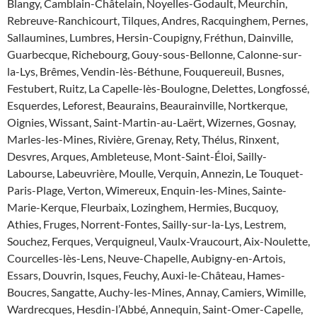
Blangy, Camblain-Châtelain, Noyelles-Godault, Meurchin,
Rebreuve-Ranchicourt, Tilques, Andres, Racquinghem, Pernes,
Sallaumines, Lumbres, Hersin-Coupigny, Fréthun, Dainville,
Guarbecque, Richebourg, Gouy-sous-Bellonne, Calonne-sur-
la-Lys, Brêmes, Vendin-lès-Béthune, Fouquereuil, Busnes,
Festubert, Ruitz, La Capelle-lès-Boulogne, Delettes, Longfossé,
Esquerdes, Leforest, Beaurains, Beaurainville, Nortkerque,
Oignies, Wissant, Saint-Martin-au-Laërt, Wizernes, Gosnay,
Marles-les-Mines, Rivière, Grenay, Rety, Thélus, Rinxent,
Desvres, Arques, Ambleteuse, Mont-Saint-Éloi, Sailly-
Labourse, Labeuvrière, Moulle, Verquin, Annezin, Le Touquet-
Paris-Plage, Verton, Wimereux, Enquin-les-Mines, Sainte-
Marie-Kerque, Fleurbaix, Lozinghem, Hermies, Bucquoy,
Athies, Fruges, Norrent-Fontes, Sailly-sur-la-Lys, Lestrem,
Souchez, Ferques, Verquigneul, Vaulx-Vraucourt, Aix-Noulette,
Courcelles-lès-Lens, Neuve-Chapelle, Aubigny-en-Artois,
Essars, Douvrin, Isques, Feuchy, Auxi-le-Château, Hames-
Boucres, Sangatte, Auchy-les-Mines, Annay, Camiers, Wimille,
Wardrecques, Hesdin-l’Abbé, Annequin, Saint-Omer-Capelle,