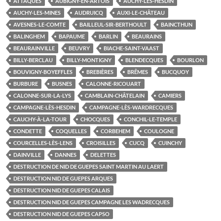
ATTAQUES
AUBIGNY-EN-ARTOIS
AUCHY-LÈS-HESDIN
AUCHY-LES-MINES
AUDRUICQ
AUXI-LE-CHÂTEAU
AVESNES-LE-COMTE
BAILLEUL-SIR-BERTHOULT
BAINCTHUN
BALINGHEM
BAPAUME
BARLIN
BEAURAINS
BEAURAINVILLE
BEUVRY
BIACHE-SAINT-VAAST
BILLY-BERCLAU
BILLY-MONTIGNY
BLENDECQUES
BOURLON
BOUVIGNY-BOYEFFLES
BREBIÈRES
BRÊMES
BUCQUOY
BURBURE
BUSNES
CALONNE-RICOUART
CALONNE-SUR-LA-LYS
CAMBLAIN-CHÂTELAIN
CAMIERS
CAMPAGNE-LÈS-HESDIN
CAMPAGNE-LÈS-WARDRECQUES
CAUCHY-À-LA-TOUR
CHOCQUES
CONCHIL-LE-TEMPLE
CONDETTE
COQUELLES
CORBEHEM
COULOGNE
COURCELLES-LÈS-LENS
CROISILLES
CUCQ
CUINCHY
DAINVILLE
DANNES
DELETTES
DESTRUCTION DE NID DE GUEPES SAINT MARTIN AU LAERT
DESTRUCTION NID DE GUEPES ARQUES
DESTRUCTION NID DE GUEPES CALAIS
DESTRUCTION NID DE GUEPES CAMPAGNE LES WADRECQUES
DESTRUCTION NID DE GUEPES CAPSO