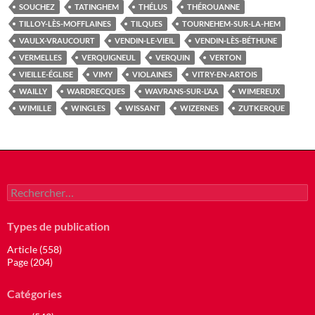
SOUCHEZ
TATINGHEM
THÉLUS
THÉROUANNE
TILLOY-LÈS-MOFFLAINES
TILQUES
TOURNEHEM-SUR-LA-HEM
VAULX-VRAUCOURT
VENDIN-LE-VIEIL
VENDIN-LÈS-BÉTHUNE
VERMELLES
VERQUIGNEUL
VERQUIN
VERTON
VIEILLE-ÉGLISE
VIMY
VIOLAINES
VITRY-EN-ARTOIS
WAILLY
WARDRECQUES
WAVRANS-SUR-L’AA
WIMEREUX
WIMILLE
WINGLES
WISSANT
WIZERNES
ZUTKERQUE
Rechercher :
Types de publication
Article (558)
Page (204)
Catégories