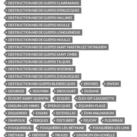
DESTRUCTION NID DE GUEPES CLAIRMARAIS
DESTRUCTION NID DE GUEPES EPERLECQUES
DESTRUCTION NID DE GUEPES HALLINES
DESTRUCTION NID DE GUEPES HOULLE
DESTRUCTION NID DE GUEPES LONGUENESSE
DESTRUCTION NID DE GUEPES MOULLE
DESTRUCTION NID DE GUEPES SAINT MARTIN LEZ TATINGHEM
DESTRUCTION NID DE GUEPES SAINT OMER
DESTRUCTION NID DE GUEPES TILQUES
DESTRUCTION NID DE GUEPES WIZERNES
DESTRUCTION NID DE GUEPES ZUDAUSQUES
DESTRUCTION NID GUEPES BLENDECQUES
DESVRES
DIVION
DOURGES
DOUVRIN
DROCOURT
DUISANS
ÉCOURT-SAINT-QUENTIN
ECQUES
ÉLEU-DIT-LEAUWETTE
ENQUIN-LES-MINES
ÉPERLECQUES
ÉQUIHEN-PLAGE
ESQUERDES
ESSARS
ESTEVELLES
ÉVIN-MALMAISON
FAMPOUX
FERQUES
FESTUBERT
FEUCHY
FLEURBAIX
FOUQUEREUIL
FOUQUIÈRES-LÈS-BÉTHUNE
FOUQUIÈRES-LÈS-LENS
FRÉTHUN
FRÉVENT
FRUGES
GIVENCHY-EN-GOHELLE