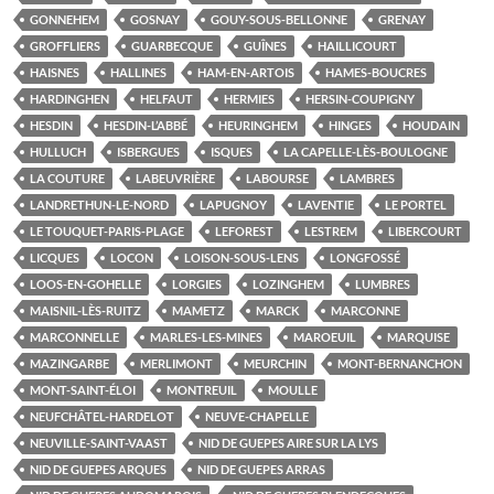
GONNEHEM
GOSNAY
GOUY-SOUS-BELLONNE
GRENAY
GROFFLIERS
GUARBECQUE
GUÎNES
HAILLICOURT
HAISNES
HALLINES
HAM-EN-ARTOIS
HAMES-BOUCRES
HARDINGHEN
HELFAUT
HERMIES
HERSIN-COUPIGNY
HESDIN
HESDIN-L’ABBÉ
HEURINGHEM
HINGES
HOUDAIN
HULLUCH
ISBERGUES
ISQUES
LA CAPELLE-LÈS-BOULOGNE
LA COUTURE
LABEUVRIÈRE
LABOURSE
LAMBRES
LANDRETHUN-LE-NORD
LAPUGNOY
LAVENTIE
LE PORTEL
LE TOUQUET-PARIS-PLAGE
LEFOREST
LESTREM
LIBERCOURT
LICQUES
LOCON
LOISON-SOUS-LENS
LONGFOSSÉ
LOOS-EN-GOHELLE
LORGIES
LOZINGHEM
LUMBRES
MAISNIL-LÈS-RUITZ
MAMETZ
MARCK
MARCONNE
MARCONNELLE
MARLES-LES-MINES
MAROEUIL
MARQUISE
MAZINGARBE
MERLIMONT
MEURCHIN
MONT-BERNANCHON
MONT-SAINT-ÉLOI
MONTREUIL
MOULLE
NEUFCHÂTEL-HARDELOT
NEUVE-CHAPELLE
NEUVILLE-SAINT-VAAST
NID DE GUEPES AIRE SUR LA LYS
NID DE GUEPES ARQUES
NID DE GUEPES ARRAS