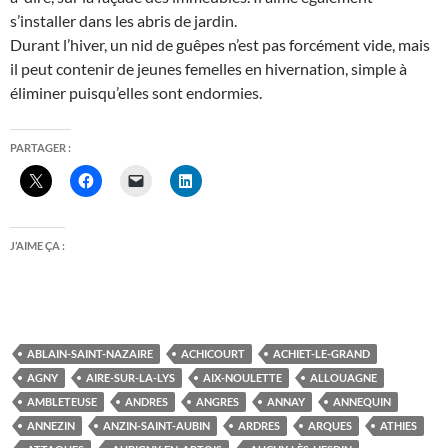
s’installer dans les abris de jardin.
Durant l’hiver, un nid de guêpes n’est pas forcément vide, mais
il peut contenir de jeunes femelles en hivernation, simple à
éliminer puisqu’elles sont endormies.
PARTAGER :
J’AIME ÇA :
ABLAIN-SAINT-NAZAIRE
ACHICOURT
ACHIET-LE-GRAND
AGNY
AIRE-SUR-LA-LYS
AIX-NOULETTE
ALLOUAGNE
AMBLETEUSE
ANDRES
ANGRES
ANNAY
ANNEQUIN
ANNEZIN
ANZIN-SAINT-AUBIN
ARDRES
ARQUES
ATHIES