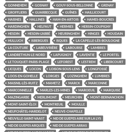
GONNEHEM
GOSNAY
GOUY-SOUS-BELLONNE
GRENAY
GROFFLIERS
GUARBECQUE
GUÎNES
HAILLICOURT
HAISNES
HALLINES
HAM-EN-ARTOIS
HAMES-BOUCRES
HARDINGHEN
HELFAUT
HERMIES
HERSIN-COUPIGNY
HESDIN
HESDIN-L’ABBÉ
HEURINGHEM
HINGES
HOUDAIN
HULLUCH
ISBERGUES
ISQUES
LA CAPELLE-LÈS-BOULOGNE
LA COUTURE
LABEUVRIÈRE
LABOURSE
LAMBRES
LANDRETHUN-LE-NORD
LAPUGNOY
LAVENTIE
LE PORTEL
LE TOUQUET-PARIS-PLAGE
LEFOREST
LESTREM
LIBERCOURT
LICQUES
LOCON
LOISON-SOUS-LENS
LONGFOSSÉ
LOOS-EN-GOHELLE
LORGIES
LOZINGHEM
LUMBRES
MAISNIL-LÈS-RUITZ
MAMETZ
MARCK
MARCONNE
MARCONNELLE
MARLES-LES-MINES
MAROEUIL
MARQUISE
MAZINGARBE
MERLIMONT
MEURCHIN
MONT-BERNANCHON
MONT-SAINT-ÉLOI
MONTREUIL
MOULLE
NEUFCHÂTEL-HARDELOT
NEUVE-CHAPELLE
NEUVILLE-SAINT-VAAST
NID DE GUEPES AIRE SUR LA LYS
NID DE GUEPES ARQUES
NID DE GUEPES ARRAS