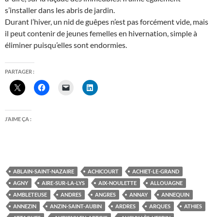
s’installer dans les abris de jardin.
Durant l’hiver, un nid de guêpes n’est pas forcément vide, mais
il peut contenir de jeunes femelles en hivernation, simple à
éliminer puisqu’elles sont endormies.
PARTAGER :
J’AIME ÇA :
ABLAIN-SAINT-NAZAIRE
ACHICOURT
ACHIET-LE-GRAND
AGNY
AIRE-SUR-LA-LYS
AIX-NOULETTE
ALLOUAGNE
AMBLETEUSE
ANDRES
ANGRES
ANNAY
ANNEQUIN
ANNEZIN
ANZIN-SAINT-AUBIN
ARDRES
ARQUES
ATHIES