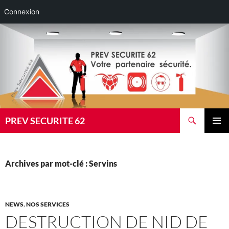
Connexion
Aller
au
contenu
Recherche
PREV SECURITE 62
MENU
PRINCI
Archives par mot-clé : Servins
NEWS
,
NOS SERVICES
DESTRUCTION DE NID DE