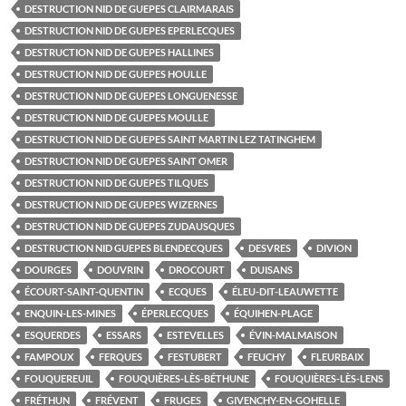
DESTRUCTION NID DE GUEPES CLAIRMARAIS
DESTRUCTION NID DE GUEPES EPERLECQUES
DESTRUCTION NID DE GUEPES HALLINES
DESTRUCTION NID DE GUEPES HOULLE
DESTRUCTION NID DE GUEPES LONGUENESSE
DESTRUCTION NID DE GUEPES MOULLE
DESTRUCTION NID DE GUEPES SAINT MARTIN LEZ TATINGHEM
DESTRUCTION NID DE GUEPES SAINT OMER
DESTRUCTION NID DE GUEPES TILQUES
DESTRUCTION NID DE GUEPES WIZERNES
DESTRUCTION NID DE GUEPES ZUDAUSQUES
DESTRUCTION NID GUEPES BLENDECQUES
DESVRES
DIVION
DOURGES
DOUVRIN
DROCOURT
DUISANS
ÉCOURT-SAINT-QUENTIN
ECQUES
ÉLEU-DIT-LEAUWETTE
ENQUIN-LES-MINES
ÉPERLECQUES
ÉQUIHEN-PLAGE
ESQUERDES
ESSARS
ESTEVELLES
ÉVIN-MALMAISON
FAMPOUX
FERQUES
FESTUBERT
FEUCHY
FLEURBAIX
FOUQUEREUIL
FOUQUIÈRES-LÈS-BÉTHUNE
FOUQUIÈRES-LÈS-LENS
FRÉTHUN
FRÉVENT
FRUGES
GIVENCHY-EN-GOHELLE