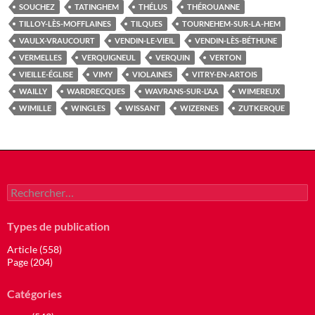
SOUCHEZ
TATINGHEM
THÉLUS
THÉROUANNE
TILLOY-LÈS-MOFFLAINES
TILQUES
TOURNEHEM-SUR-LA-HEM
VAULX-VRAUCOURT
VENDIN-LE-VIEIL
VENDIN-LÈS-BÉTHUNE
VERMELLES
VERQUIGNEUL
VERQUIN
VERTON
VIEILLE-ÉGLISE
VIMY
VIOLAINES
VITRY-EN-ARTOIS
WAILLY
WARDRECQUES
WAVRANS-SUR-L’AA
WIMEREUX
WIMILLE
WINGLES
WISSANT
WIZERNES
ZUTKERQUE
Rechercher :
Types de publication
Article (558)
Page (204)
Catégories