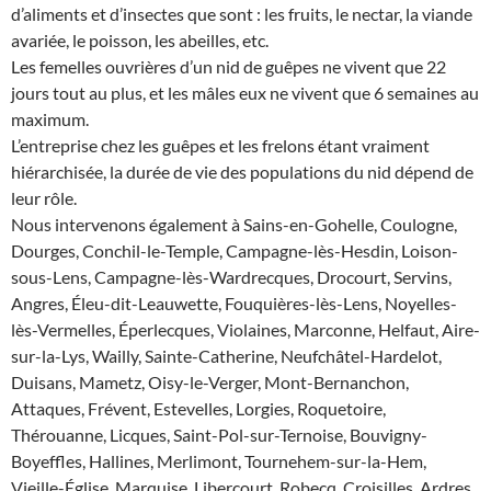
d’aliments et d’insectes que sont : les fruits, le nectar, la viande
avariée, le poisson, les abeilles, etc.
Les femelles ouvrières d’un nid de guêpes ne vivent que 22
jours tout au plus, et les mâles eux ne vivent que 6 semaines au
maximum.
L’entreprise chez les guêpes et les frelons étant vraiment
hiérarchisée, la durée de vie des populations du nid dépend de
leur rôle.
Nous intervenons également à Sains-en-Gohelle, Coulogne,
Dourges, Conchil-le-Temple, Campagne-lès-Hesdin, Loison-
sous-Lens, Campagne-lès-Wardrecques, Drocourt, Servins,
Angres, Éleu-dit-Leauwette, Fouquières-lès-Lens, Noyelles-
lès-Vermelles, Éperlecques, Violaines, Marconne, Helfaut, Aire-
sur-la-Lys, Wailly, Sainte-Catherine, Neufchâtel-Hardelot,
Duisans, Mametz, Oisy-le-Verger, Mont-Bernanchon,
Attaques, Frévent, Estevelles, Lorgies, Roquetoire,
Thérouanne, Licques, Saint-Pol-sur-Ternoise, Bouvigny-
Boyeffles, Hallines, Merlimont, Tournehem-sur-la-Hem,
Vieille-Église, Marquise, Libercourt, Robecq, Croisilles, Ardres,