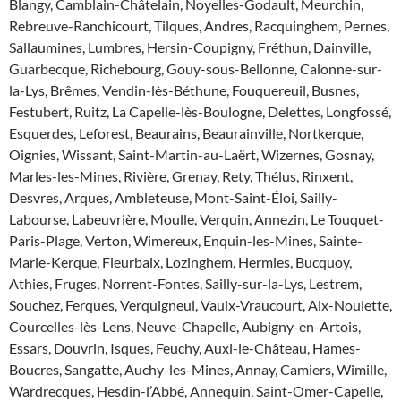
Blangy, Camblain-Châtelain, Noyelles-Godault, Meurchin,
Rebreuve-Ranchicourt, Tilques, Andres, Racquinghem, Pernes,
Sallaumines, Lumbres, Hersin-Coupigny, Fréthun, Dainville,
Guarbecque, Richebourg, Gouy-sous-Bellonne, Calonne-sur-
la-Lys, Brêmes, Vendin-lès-Béthune, Fouquereuil, Busnes,
Festubert, Ruitz, La Capelle-lès-Boulogne, Delettes, Longfossé,
Esquerdes, Leforest, Beaurains, Beaurainville, Nortkerque,
Oignies, Wissant, Saint-Martin-au-Laërt, Wizernes, Gosnay,
Marles-les-Mines, Rivière, Grenay, Rety, Thélus, Rinxent,
Desvres, Arques, Ambleteuse, Mont-Saint-Éloi, Sailly-
Labourse, Labeuvrière, Moulle, Verquin, Annezin, Le Touquet-
Paris-Plage, Verton, Wimereux, Enquin-les-Mines, Sainte-
Marie-Kerque, Fleurbaix, Lozinghem, Hermies, Bucquoy,
Athies, Fruges, Norrent-Fontes, Sailly-sur-la-Lys, Lestrem,
Souchez, Ferques, Verquigneul, Vaulx-Vraucourt, Aix-Noulette,
Courcelles-lès-Lens, Neuve-Chapelle, Aubigny-en-Artois,
Essars, Douvrin, Isques, Feuchy, Auxi-le-Château, Hames-
Boucres, Sangatte, Auchy-les-Mines, Annay, Camiers, Wimille,
Wardrecques, Hesdin-l’Abbé, Annequin, Saint-Omer-Capelle,