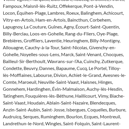
Fampoux, Maisnil-lès-Ruitz, Offekerque, Pont-à-Vendin,
Locon, Équihen-Plage, Lambres, Roeux, Balinghem, Achicourt,
Vitry-en-Artois, Ham-en-Artois, Baincthun, Corbehem,
Lapugnoy, La Couture, Guînes, Agny, Écourt-Saint-Quentin,
Billy-Berclau, Loos-en-Gohelle, Rang-du-Fliers, Oye-Plage,
Brebières, Groffliers, Laventie, Heuringhem, Billy-Montigny,
Allouagne, Cauchy-à-la-Tour, Saint-Nicolas, Givenchy-en-
Gohelle, Noyelles-sous-Lens, Marck, Saint-Venant, Chocques,
Bailleul-Sir-Berthoult, Wavrans-sur-l’Aa, Cuinchy, Zutkerque,
Condette, Beuvry, Dannes, Bapaume, Cucq, Le Portel, Tilloy-
lès-Mofflaines, Labourse, Divion, Achiet-le-Grand, Avesnes-le-
Comte, Maroeuil, Neuville-Saint-Vaast, Haisnes, Hinges,
Gonnehem, Hardinghen, Évin-Malmaison, Auchy-lès-Hesdin,
Tatinghem, Fouquières-lès-Béthune, Haillicourt, Vimy, Biache-
Saint-Vaast, Houdain, Ablain-Saint-Nazaire, Blendecques,
Anzin-Saint-Aubin, Saint-Josse, Isbergues, Coquelles, Burbure,
Audruicq, Serques, Ruminghem, Bourlon, Ecques, Montreuil,
Landrethun-le-Nord, Wingles, Saint-Folquin, Saint-Laurent-