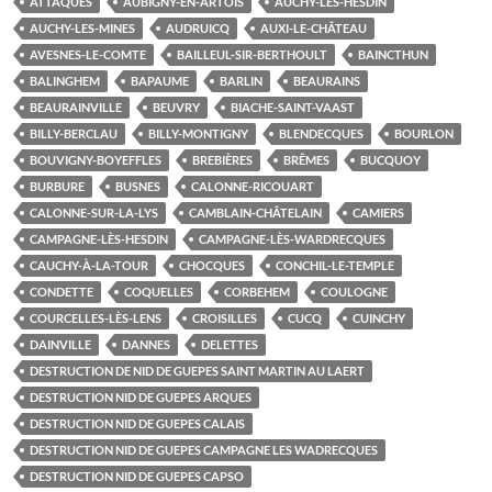
ATTAQUES
AUBIGNY-EN-ARTOIS
AUCHY-LÈS-HESDIN
AUCHY-LES-MINES
AUDRUICQ
AUXI-LE-CHÂTEAU
AVESNES-LE-COMTE
BAILLEUL-SIR-BERTHOULT
BAINCTHUN
BALINGHEM
BAPAUME
BARLIN
BEAURAINS
BEAURAINVILLE
BEUVRY
BIACHE-SAINT-VAAST
BILLY-BERCLAU
BILLY-MONTIGNY
BLENDECQUES
BOURLON
BOUVIGNY-BOYEFFLES
BREBIÈRES
BRÊMES
BUCQUOY
BURBURE
BUSNES
CALONNE-RICOUART
CALONNE-SUR-LA-LYS
CAMBLAIN-CHÂTELAIN
CAMIERS
CAMPAGNE-LÈS-HESDIN
CAMPAGNE-LÈS-WARDRECQUES
CAUCHY-À-LA-TOUR
CHOCQUES
CONCHIL-LE-TEMPLE
CONDETTE
COQUELLES
CORBEHEM
COULOGNE
COURCELLES-LÈS-LENS
CROISILLES
CUCQ
CUINCHY
DAINVILLE
DANNES
DELETTES
DESTRUCTION DE NID DE GUEPES SAINT MARTIN AU LAERT
DESTRUCTION NID DE GUEPES ARQUES
DESTRUCTION NID DE GUEPES CALAIS
DESTRUCTION NID DE GUEPES CAMPAGNE LES WADRECQUES
DESTRUCTION NID DE GUEPES CAPSO