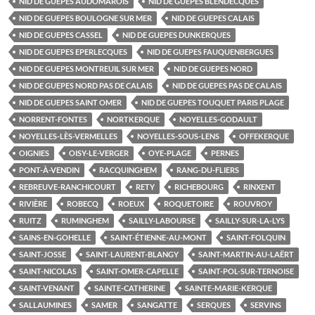
NID DE GUEPES AUDOMAROIS
NID DE GUEPES BLENDECQUES
NID DE GUEPES BOULOGNE SUR MER
NID DE GUEPES CALAIS
NID DE GUEPES CASSEL
NID DE GUEPES DUNKERQUES
NID DE GUEPES EPERLECQUES
NID DE GUEPES FAUQUENBERGUES
NID DE GUEPES MONTREUIL SUR MER
NID DE GUEPES NORD
NID DE GUEPES NORD PAS DE CALAIS
NID DE GUEPES PAS DE CALAIS
NID DE GUEPES SAINT OMER
NID DE GUEPES TOUQUET PARIS PLAGE
NORRENT-FONTES
NORTKERQUE
NOYELLES-GODAULT
NOYELLES-LÈS-VERMELLES
NOYELLES-SOUS-LENS
OFFEKERQUE
OIGNIES
OISY-LE-VERGER
OYE-PLAGE
PERNES
PONT-À-VENDIN
RACQUINGHEM
RANG-DU-FLIERS
REBREUVE-RANCHICOURT
RETY
RICHEBOURG
RINXENT
RIVIÈRE
ROBECQ
ROEUX
ROQUETOIRE
ROUVROY
RUITZ
RUMINGHEM
SAILLY-LABOURSE
SAILLY-SUR-LA-LYS
SAINS-EN-GOHELLE
SAINT-ÉTIENNE-AU-MONT
SAINT-FOLQUIN
SAINT-JOSSE
SAINT-LAURENT-BLANGY
SAINT-MARTIN-AU-LAËRT
SAINT-NICOLAS
SAINT-OMER-CAPELLE
SAINT-POL-SUR-TERNOISE
SAINT-VENANT
SAINTE-CATHERINE
SAINTE-MARIE-KERQUE
SALLAUMINES
SAMER
SANGATTE
SERQUES
SERVINS