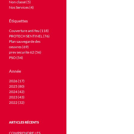
Non classé (5)
Nos Services (4)
Étiquettes
Couverture anti feu (118)
PROTECH SENTINEL (76)
Plan sauvegarde des
oeuvres (69)
prev securite 62 (56)
PSO (54)
Année
2026 (17)
2025 (80)
2024 (42)
2023 (43)
2022 (32)
ARTICLES RÉCENTS
COMPRENDRE LES