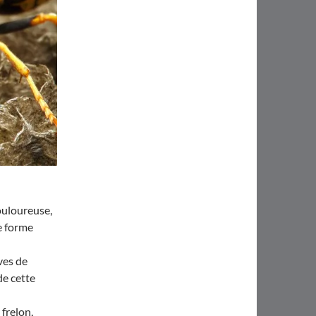
ouloureuse,
e forme
ves de
de cette
frelon,