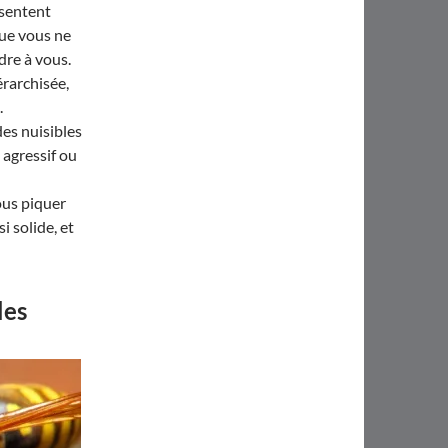
 sentent
que vous ne
ndre à vous.
érarchisée,
.
des nuisibles
 agressif ou
ous piquer
i solide, et
les