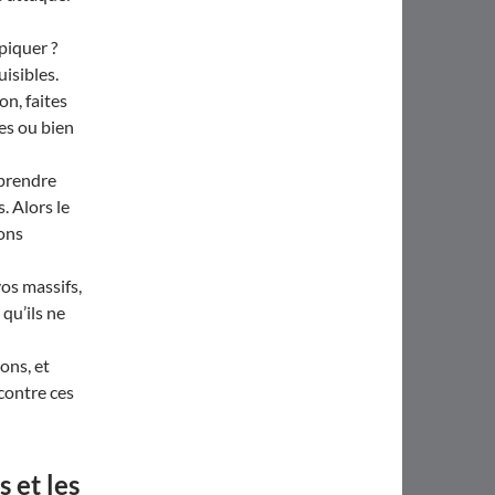
piquer ?
isibles.
on, faites
pes ou bien
 prendre
. Alors le
ions
os massifs,
qu’ils ne
ons, et
 contre ces
 et les