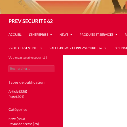
Recherche
PREV SECURITE 62
ACCUEIL
L’ENTREPRISE
NEWS
PRODUITS ET SERVICES
R
PROTECH -SENTINEL
SAFE E-POWER ET PREV SECURITE 62
3CJ ING
Votre partenaire sécurité !
Rechercher :
Types de publication
Article (558)
Page (204)
Catégories
news (543)
Revue de presse (75)