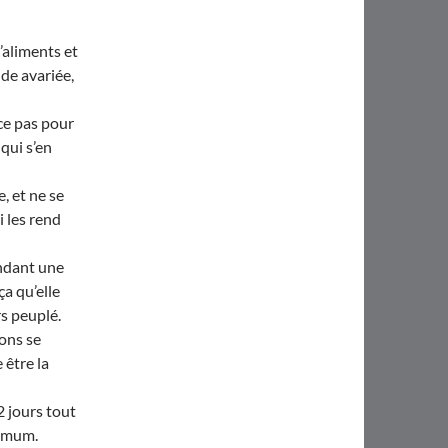
’aliments et
nde avariée,
ce pas pour
 qui s’en
e, et ne se
i les rend
endant une
ça qu’elle
s peuplé.
ons se
 être la
2 jours tout
ximum.