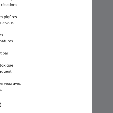
 réactions
es piqûres
que vous
es
natures.
t par
 toxique
séquent
nerveux avec
s.
t