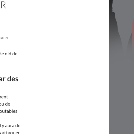
ER
TAIRE
de nid de
ar des
ment
ou de
doutables
l y aura de
s attaquer