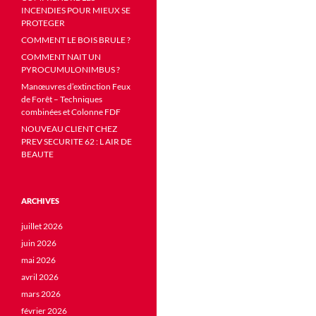
INCENDIES POUR MIEUX SE
PROTEGER
COMMENT LE BOIS BRULE ?
COMMENT NAIT UN
PYROCUMULONIMBUS ?
Manœuvres d’extinction Feux
de Forêt – Techniques
combinées et Colonne FDF
NOUVEAU CLIENT CHEZ
PREV SECURITE 62 : L AIR DE
BEAUTE
ARCHIVES
juillet 2026
juin 2026
mai 2026
avril 2026
mars 2026
février 2026