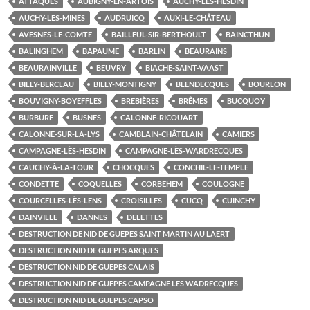
ATTAQUES
AUBIGNY-EN-ARTOIS
AUCHY-LÈS-HESDIN
AUCHY-LES-MINES
AUDRUICQ
AUXI-LE-CHÂTEAU
AVESNES-LE-COMTE
BAILLEUL-SIR-BERTHOULT
BAINCTHUN
BALINGHEM
BAPAUME
BARLIN
BEAURAINS
BEAURAINVILLE
BEUVRY
BIACHE-SAINT-VAAST
BILLY-BERCLAU
BILLY-MONTIGNY
BLENDECQUES
BOURLON
BOUVIGNY-BOYEFFLES
BREBIÈRES
BRÊMES
BUCQUOY
BURBURE
BUSNES
CALONNE-RICOUART
CALONNE-SUR-LA-LYS
CAMBLAIN-CHÂTELAIN
CAMIERS
CAMPAGNE-LÈS-HESDIN
CAMPAGNE-LÈS-WARDRECQUES
CAUCHY-À-LA-TOUR
CHOCQUES
CONCHIL-LE-TEMPLE
CONDETTE
COQUELLES
CORBEHEM
COULOGNE
COURCELLES-LÈS-LENS
CROISILLES
CUCQ
CUINCHY
DAINVILLE
DANNES
DELETTES
DESTRUCTION DE NID DE GUEPES SAINT MARTIN AU LAERT
DESTRUCTION NID DE GUEPES ARQUES
DESTRUCTION NID DE GUEPES CALAIS
DESTRUCTION NID DE GUEPES CAMPAGNE LES WADRECQUES
DESTRUCTION NID DE GUEPES CAPSO