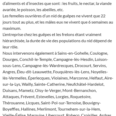
d’aliments et d’insectes que sont : les fruits, le nectar, la viande
avariée, le poisson, les abeilles, etc.
Les femelles ouvrières d’un nid de guêpes ne vivent que 22
jours tout au plus, et les mâles eux ne vivent que 6 semaines au
maximum.
L’entreprise chez les guêpes et les frelons étant vraiment
hiérarchisée, la durée de vie des populations du nid dépend de
leur rôle.
Nous intervenons également à Sains-en-Gohelle, Coulogne,
Dourges, Conchil-le-Temple, Campagne-lès-Hesdin, Loison-
sous-Lens, Campagne-lès-Wardrecques, Drocourt, Servins,
Angres, Éleu-dit-Leauwette, Fouquières-lès-Lens, Noyelles-
lès-Vermelles, Éperlecques, Violaines, Marconne, Helfaut, Aire-
sur-la-Lys, Wailly, Sainte-Catherine, Neufchâtel-Hardelot,
Duisans, Mametz, Oisy-le-Verger, Mont-Bernanchon,
Attaques, Frévent, Estevelles, Lorgies, Roquetoire,
Thérouanne, Licques, Saint-Pol-sur-Ternoise, Bouvigny-
Boyeffles, Hallines, Merlimont, Tournehem-sur-la-Hem,
Vieille-Église, Marquise, Libercourt, Robecq, Croisilles, Ardres,