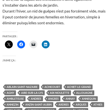
s’installer dans les abris de jardin.
Durant l’hiver, un nid de guêpes n’est pas forcément vide, mais
il peut contenir de jeunes femelles en hivernation, simple à
éliminer puisqu’elles sont endormies.
PARTAGER :
J’AIME ÇA :
ABLAIN-SAINT-NAZAIRE
ACHICOURT
ACHIET-LE-GRAND
AGNY
AIRE-SUR-LA-LYS
AIX-NOULETTE
ALLOUAGNE
AMBLETEUSE
ANDRES
ANGRES
ANNAY
ANNEQUIN
ANNEZIN
ANZIN-SAINT-AUBIN
ARDRES
ARQUES
ATHIES