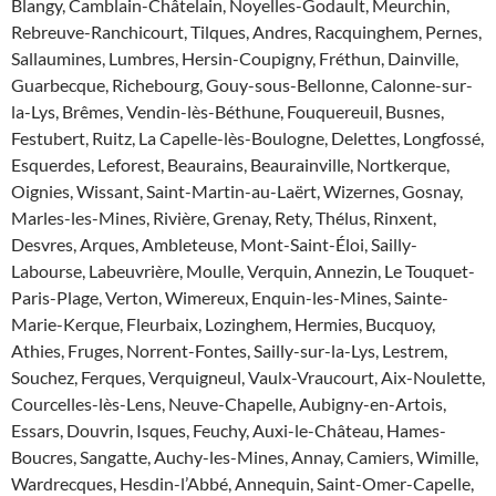
Blangy, Camblain-Châtelain, Noyelles-Godault, Meurchin,
Rebreuve-Ranchicourt, Tilques, Andres, Racquinghem, Pernes,
Sallaumines, Lumbres, Hersin-Coupigny, Fréthun, Dainville,
Guarbecque, Richebourg, Gouy-sous-Bellonne, Calonne-sur-
la-Lys, Brêmes, Vendin-lès-Béthune, Fouquereuil, Busnes,
Festubert, Ruitz, La Capelle-lès-Boulogne, Delettes, Longfossé,
Esquerdes, Leforest, Beaurains, Beaurainville, Nortkerque,
Oignies, Wissant, Saint-Martin-au-Laërt, Wizernes, Gosnay,
Marles-les-Mines, Rivière, Grenay, Rety, Thélus, Rinxent,
Desvres, Arques, Ambleteuse, Mont-Saint-Éloi, Sailly-
Labourse, Labeuvrière, Moulle, Verquin, Annezin, Le Touquet-
Paris-Plage, Verton, Wimereux, Enquin-les-Mines, Sainte-
Marie-Kerque, Fleurbaix, Lozinghem, Hermies, Bucquoy,
Athies, Fruges, Norrent-Fontes, Sailly-sur-la-Lys, Lestrem,
Souchez, Ferques, Verquigneul, Vaulx-Vraucourt, Aix-Noulette,
Courcelles-lès-Lens, Neuve-Chapelle, Aubigny-en-Artois,
Essars, Douvrin, Isques, Feuchy, Auxi-le-Château, Hames-
Boucres, Sangatte, Auchy-les-Mines, Annay, Camiers, Wimille,
Wardrecques, Hesdin-l’Abbé, Annequin, Saint-Omer-Capelle,