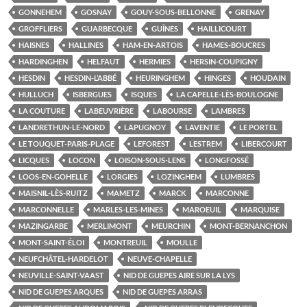
GONNEHEM
GOSNAY
GOUY-SOUS-BELLONNE
GRENAY
GROFFLIERS
GUARBECQUE
GUÎNES
HAILLICOURT
HAISNES
HALLINES
HAM-EN-ARTOIS
HAMES-BOUCRES
HARDINGHEN
HELFAUT
HERMIES
HERSIN-COUPIGNY
HESDIN
HESDIN-L’ABBÉ
HEURINGHEM
HINGES
HOUDAIN
HULLUCH
ISBERGUES
ISQUES
LA CAPELLE-LÈS-BOULOGNE
LA COUTURE
LABEUVRIÈRE
LABOURSE
LAMBRES
LANDRETHUN-LE-NORD
LAPUGNOY
LAVENTIE
LE PORTEL
LE TOUQUET-PARIS-PLAGE
LEFOREST
LESTREM
LIBERCOURT
LICQUES
LOCON
LOISON-SOUS-LENS
LONGFOSSÉ
LOOS-EN-GOHELLE
LORGIES
LOZINGHEM
LUMBRES
MAISNIL-LÈS-RUITZ
MAMETZ
MARCK
MARCONNE
MARCONNELLE
MARLES-LES-MINES
MAROEUIL
MARQUISE
MAZINGARBE
MERLIMONT
MEURCHIN
MONT-BERNANCHON
MONT-SAINT-ÉLOI
MONTREUIL
MOULLE
NEUFCHÂTEL-HARDELOT
NEUVE-CHAPELLE
NEUVILLE-SAINT-VAAST
NID DE GUEPES AIRE SUR LA LYS
NID DE GUEPES ARQUES
NID DE GUEPES ARRAS