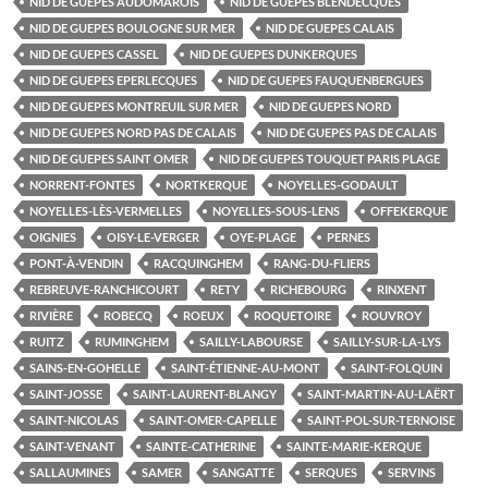
NID DE GUEPES AUDOMAROIS
NID DE GUEPES BLENDECQUES
NID DE GUEPES BOULOGNE SUR MER
NID DE GUEPES CALAIS
NID DE GUEPES CASSEL
NID DE GUEPES DUNKERQUES
NID DE GUEPES EPERLECQUES
NID DE GUEPES FAUQUENBERGUES
NID DE GUEPES MONTREUIL SUR MER
NID DE GUEPES NORD
NID DE GUEPES NORD PAS DE CALAIS
NID DE GUEPES PAS DE CALAIS
NID DE GUEPES SAINT OMER
NID DE GUEPES TOUQUET PARIS PLAGE
NORRENT-FONTES
NORTKERQUE
NOYELLES-GODAULT
NOYELLES-LÈS-VERMELLES
NOYELLES-SOUS-LENS
OFFEKERQUE
OIGNIES
OISY-LE-VERGER
OYE-PLAGE
PERNES
PONT-À-VENDIN
RACQUINGHEM
RANG-DU-FLIERS
REBREUVE-RANCHICOURT
RETY
RICHEBOURG
RINXENT
RIVIÈRE
ROBECQ
ROEUX
ROQUETOIRE
ROUVROY
RUITZ
RUMINGHEM
SAILLY-LABOURSE
SAILLY-SUR-LA-LYS
SAINS-EN-GOHELLE
SAINT-ÉTIENNE-AU-MONT
SAINT-FOLQUIN
SAINT-JOSSE
SAINT-LAURENT-BLANGY
SAINT-MARTIN-AU-LAËRT
SAINT-NICOLAS
SAINT-OMER-CAPELLE
SAINT-POL-SUR-TERNOISE
SAINT-VENANT
SAINTE-CATHERINE
SAINTE-MARIE-KERQUE
SALLAUMINES
SAMER
SANGATTE
SERQUES
SERVINS