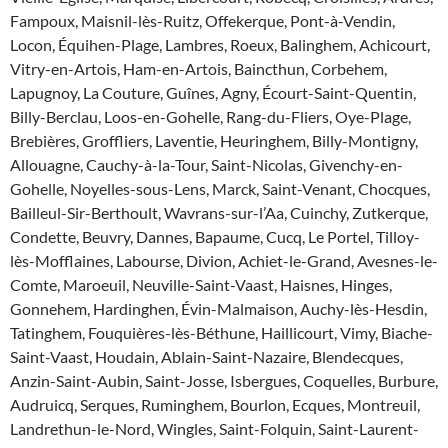
Fampoux, Maisnil-lès-Ruitz, Offekerque, Pont-à-Vendin,
Locon, Équihen-Plage, Lambres, Roeux, Balinghem, Achicourt,
Vitry-en-Artois, Ham-en-Artois, Baincthun, Corbehem,
Lapugnoy, La Couture, Guînes, Agny, Écourt-Saint-Quentin,
Billy-Berclau, Loos-en-Gohelle, Rang-du-Fliers, Oye-Plage,
Brebières, Groffliers, Laventie, Heuringhem, Billy-Montigny,
Allouagne, Cauchy-à-la-Tour, Saint-Nicolas, Givenchy-en-
Gohelle, Noyelles-sous-Lens, Marck, Saint-Venant, Chocques,
Bailleul-Sir-Berthoult, Wavrans-sur-l’Aa, Cuinchy, Zutkerque,
Condette, Beuvry, Dannes, Bapaume, Cucq, Le Portel, Tilloy-
lès-Mofflaines, Labourse, Divion, Achiet-le-Grand, Avesnes-le-
Comte, Maroeuil, Neuville-Saint-Vaast, Haisnes, Hinges,
Gonnehem, Hardinghen, Évin-Malmaison, Auchy-lès-Hesdin,
Tatinghem, Fouquières-lès-Béthune, Haillicourt, Vimy, Biache-
Saint-Vaast, Houdain, Ablain-Saint-Nazaire, Blendecques,
Anzin-Saint-Aubin, Saint-Josse, Isbergues, Coquelles, Burbure,
Audruicq, Serques, Ruminghem, Bourlon, Ecques, Montreuil,
Landrethun-le-Nord, Wingles, Saint-Folquin, Saint-Laurent-