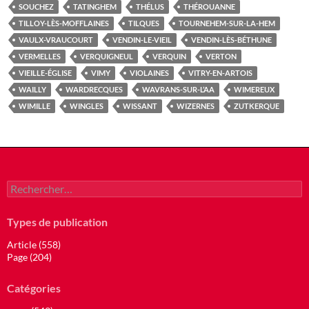
SOUCHEZ
TATINGHEM
THÉLUS
THÉROUANNE
TILLOY-LÈS-MOFFLAINES
TILQUES
TOURNEHEM-SUR-LA-HEM
VAULX-VRAUCOURT
VENDIN-LE-VIEIL
VENDIN-LÈS-BÉTHUNE
VERMELLES
VERQUIGNEUL
VERQUIN
VERTON
VIEILLE-ÉGLISE
VIMY
VIOLAINES
VITRY-EN-ARTOIS
WAILLY
WARDRECQUES
WAVRANS-SUR-L’AA
WIMEREUX
WIMILLE
WINGLES
WISSANT
WIZERNES
ZUTKERQUE
Rechercher :
Types de publication
Article (558)
Page (204)
Catégories