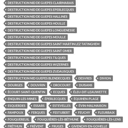
DESTRUCTION NID DE GUEPES CLAIRMARAIS
DESTRUCTION NID DE GUEPES EPERLECQUES
DESTRUCTION NID DE GUEPES HALLINES
DESTRUCTION NID DE GUEPES HOULLE
DESTRUCTION NID DE GUEPES LONGUENESSE
DESTRUCTION NID DE GUEPES MOULLE
DESTRUCTION NID DE GUEPES SAINT MARTIN LEZ TATINGHEM
DESTRUCTION NID DE GUEPES SAINT OMER
DESTRUCTION NID DE GUEPES TILQUES
DESTRUCTION NID DE GUEPES WIZERNES
DESTRUCTION NID DE GUEPES ZUDAUSQUES
DESTRUCTION NID GUEPES BLENDECQUES
DESVRES
DIVION
DOURGES
DOUVRIN
DROCOURT
DUISANS
ÉCOURT-SAINT-QUENTIN
ECQUES
ÉLEU-DIT-LEAUWETTE
ENQUIN-LES-MINES
ÉPERLECQUES
ÉQUIHEN-PLAGE
ESQUERDES
ESSARS
ESTEVELLES
ÉVIN-MALMAISON
FAMPOUX
FERQUES
FESTUBERT
FEUCHY
FLEURBAIX
FOUQUEREUIL
FOUQUIÈRES-LÈS-BÉTHUNE
FOUQUIÈRES-LÈS-LENS
FRÉTHUN
FRÉVENT
FRUGES
GIVENCHY-EN-GOHELLE