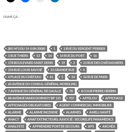
J’AIME ÇA :
(BO N°3 DU 19 JUIN 2008)
1
1 RUE DU SERGENT PERRIER
1 RUE THIERS
13
14
14 RUE DU PORT
16
178 BOULEVARD SAINT DENIS
19
2
21 RUE DES CHÂTAIGNIERS
254 RUE LOUIS SAVOIE
31 GRANDE RUE
4
4 PLACE DU CHÂTEAU
41
5
54
56 RUE DE PARIS
60 AVENUE DU CONSUL-GÉNÉRAL-NORDLING
7 AVENUE DU GÉNÉRAL DE GAULLE
78
8 COUR PIERRE HERBIN
88 AVENUE MARX DORMOY BP 135
937
AFFELOU
AFFICHAGE
AFFICHAGES OBLIGATOIRES
AGENT COMMERCIAL IMMOBILIER
ALARME
ALARME INCENDIE
ALARMES
AMELI-SANTÉ
ANACT
ANAF EXTINCTEURS. ASSOCIÉ : SECURELIFE PARAMEDICS
ANALYSTE
APPRENDRE PORTER SECOURS
APS
ARCHÉA