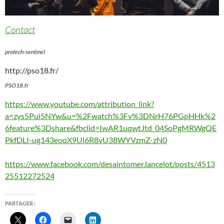
Contact
protech-sentinel
http://pso18.fr/
PSO18.fr
https://www.youtube.com/attribution_link?
a=zys5Pui5NYw&u=%2Fwatch%3Fv%3DNrH76PGpHHk%2
6feature%3Dshare&fbclid=IwAR1uqwtJtd_04SoPgMRWgQE
PkfDLI-ug143eoqX9Ul6R8vU38WYVzmZ-zN0
https://www.facebook.com/desaintomer.lancelot/posts/4513
25512272524
PARTAGER :