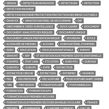
DESIGN
DETECTEUR MONOXYDE
DETECTEURS
DETECTION
DETECTION INCENDIE
DÉTECTION INCENDIE PROTECTION PROTECTION DES BIENS CULTURELS
DIMATEX
DIMATEX MATERIEL DE SECOURISME
DIP
DIRCONBRICK VIDÉO SURVEILLANCE
DOCK GAMES
DOCUMENT
DOCUMENT ANALYSTE DES RISQUES
DOCUMENT UNIQUE
DOCUMENT UNIQUE PREVENTION RISQUE
DOURDAN
ECOLE
ECOMUSÉE DE FRESNES
ECOUEN
ECRM MATÉRIEL POMPIERS
EDEN
EDUCATION
EDUCATION NATIONALE
ENFANT
ERMONT
ERP
ET INITIATION AUX PREMIERS GESTES (MATERNELLE
ETAMPES
ÊTAT UNIS
ETS GITEM
EURO FEU
EURODIS
EUROFEU
EUROPE
EVPR
EXTINCTEUR
EXTINCTEUR CRECHE
EXTINCTION
EXTINPRO
FASHION
FEU
FEU FRITEUSE
FEU VOITURE
FEUX VOITURE SAINT OMER
FIRE
FIRE DESIGN
FONDATION ARP
FONTAINEBLEAU
FORMATION
FORMATION APS
FORMATION AUX PREMIERS SECOURS
FORMATION AUX PREMIERS SECOURS EN MILIEU SCOLAIRE
FRANCE
FRESNES
FUMIMARSK
G NADINE CORRADO
GALLIN