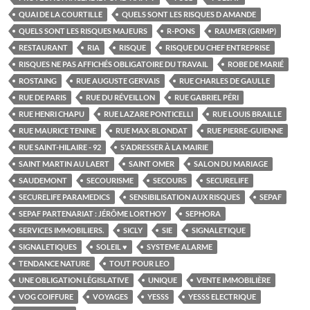
QUAI DE LA COURTILLE
QUELS SONT LES RISQUES D AMANDE
QUELS SONT LES RISQUES MAJEURS
R-PONS
RAUMER (GRIMP)
RESTAURANT
RIA
RISQUE
RISQUE DU CHEF ENTREPRISE
RISQUES NE PAS AFFICHÉS OBLIGATOIRE DU TRAVAIL
ROBE DE MARIÉ
ROSTAING
RUE AUGUSTE GERVAIS
RUE CHARLES DE GAULLE
RUE DE PARIS
RUE DU RÉVEILLON
RUE GABRIEL PÉRI
RUE HENRI CHAPU
RUE LAZARE PONTICELLI
RUE LOUIS BRAILLE
RUE MAURICE TENINE
RUE MAX-BLONDAT
RUE PIERRE-GUIENNE
RUE SAINT-HILAIRE - 92
S'ADRESSER À LA MAIRIE
SAINT MARTIN AU LAERT
SAINT OMER
SALON DU MARIAGE
SAUDEMONT
SECOURISME
SECOURS
SECURELIFE
SECURELIFE PARAMEDICS
SENSIBILISATION AUX RISQUES
SEPAF
SEPAF PARTENARIAT : JÉRÔME LORTHOY
SEPHORA
SERVICES IMMOBILIERS.
SICLY
SIE
SIGNALETIQUE
SIGNALETIQUES
SOLEIL ♥
SYSTEME ALARME
TENDANCE NATURE
TOUT POUR LEO
UNE OBLIGATION LÉGISLATIVE
UNIQUE
VENTE IMMOBILIÈRE
VOG COIFFURE
VOYAGES
YESSS
YESSS ELECTRIQUE