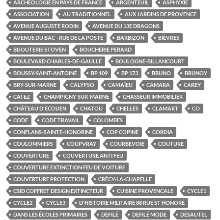
ARCHÉOLOGIE EN PAYS DE FRANCE
ARGENTEUIL
ASPHYXIE
ASSOCIATION
AU TRADITIONNEL
AUX JARDINS DE PROVENCE
AVENUE AUGUSTE RODIN
AVENUE DU 13E DRAGONS
AVENUE DU BAC - RUE DE LA POSTE
BARBIZON
BIÈVRES
BIJOUTERIE STOVEN
BOUCHERIE PERARD
BOULEVARD CHARLES-DE-GAULLE
BOULOGNE-BILLANCOURT
BOUSSY-SAINT-ANTOINE
BP 109
BP 173
BRUNO
BRUNOY
BRY-SUR-MARNE
CALYPSO
CAMAÏEU
CAMARA
CAREY
CATEZ
CHAMPIGNY-SUR-MARNE
CHASSEUR IMMOBILIER
CHÂTEAU D'ECOUEN
CHATOU
CHELLES
CLAMART
CO
CODE
CODE TRAVAIL
COLOMBES
CONFLANS-SAINTE-HONORINE
COP COPINE
CORDIA
COULOMMIERS
COUPVRAY
COURBEVOIE
COUTURE
COUVERTURE
COUVERTURE ANTI FEU
COUVERTURE EXTINCTION FEU DE VOITURE
COUVERTURE PROTECTION
CRÉCY-LA-CHAPELLE
CSID COFFRET DESIGN EXTINCTEUR
CUISINE PROVENCALE
CYCLE1
CYCLE2
CYCLE3
D'HISTOIRE MILITAIRE 88 RUE ST HONORÉ
DANS LES ÉCOLES PRIMAIRES
DEFILÉ
DEFILÉ MODE
DESAUTEL