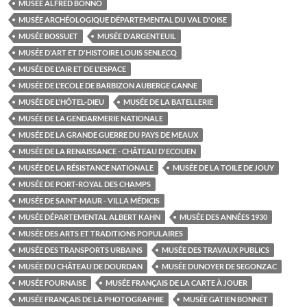
MUSÉE ALFRED BONNO
MUSÉE ARCHÉOLOGIQUE DÉPARTEMENTAL DU VAL D'OISE
MUSÉE BOSSUET
MUSÉE D'ARGENTEUIL
MUSÉE D'ART ET D'HISTOIRE LOUIS SENLECQ
MUSÉE DE L'AIR ET DE L'ESPACE
MUSÉE DE L'ECOLE DE BARBIZON AUBERGE GANNE
MUSÉE DE L'HÔTEL-DIEU
MUSÉE DE LA BATELLERIE
MUSÉE DE LA GENDARMERIE NATIONALE
MUSÉE DE LA GRANDE GUERRE DU PAYS DE MEAUX
MUSÉE DE LA RENAISSANCE - CHÂTEAU D'ECOUEN
MUSÉE DE LA RÉSISTANCE NATIONALE
MUSÉE DE LA TOILE DE JOUY
MUSÉE DE PORT-ROYAL DES CHAMPS
MUSÉE DE SAINT-MAUR - VILLA MÉDICIS
MUSÉE DÉPARTEMENTAL ALBERT KAHN
MUSÉE DES ANNÉES 1930
MUSÉE DES ARTS ET TRADITIONS POPULAIRES
MUSÉE DES TRANSPORTS URBAINS
MUSÉE DES TRAVAUX PUBLICS
MUSÉE DU CHÂTEAU DE DOURDAN
MUSÉE DUNOYER DE SEGONZAC
MUSÉE FOURNAISE
MUSÉE FRANÇAIS DE LA CARTE À JOUER
MUSÉE FRANÇAIS DE LA PHOTOGRAPHIE
MUSÉE GATIEN BONNET