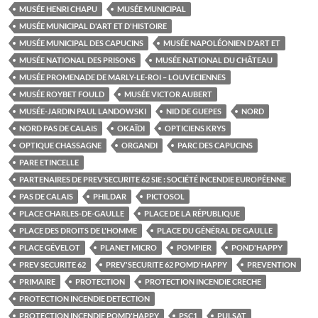
MUSÉE HENRI CHAPU
MUSÉE MUNICIPAL
MUSÉE MUNICIPAL D'ART ET D'HISTOIRE
MUSÉE MUNICIPAL DES CAPUCINS
MUSÉE NAPOLÉONIEN D'ART ET
MUSÉE NATIONAL DES PRISONS
MUSÉE NATIONAL DU CHÂTEAU
MUSÉE PROMENADE DE MARLY-LE-ROI – LOUVECIENNES
MUSÉE ROYBET FOULD
MUSÉE VICTOR AUBERT
MUSÉE-JARDIN PAUL LANDOWSKI
NID DE GUEPES
NORD
NORD PAS DE CALAIS
OKAÏDI
OPTICIENS KRYS
OPTIQUE CHASSAGNE
ORGANDI
PARC DES CAPUCINS
PARE ETINCELLE
PARTENAIRES DE PREV’SECURITE 62 SIE : SOCIÉTÉ INCENDIE EUROPÉENNE
PAS DE CALAIS
PHILDAR
PICTOSOL
PLACE CHARLES-DE-GAULLE
PLACE DE LA RÉPUBLIQUE
PLACE DES DROITS DE L'HOMME
PLACE DU GÉNÉRAL DE GAULLE
PLACE GÉVELOT
PLANET MICRO
POMPIER
POND'HAPPY
PREV SECURITE 62
PREV'SECURITE 62 POMD'HAPPY
PREVENTION
PRIMAIRE
PROTECTION
PROTECTION INCENDIE CRECHE
PROTECTION INCENDIE DETECTION
PROTECTION INCENDIE POMD'HAPPY
PSC1
PULSAT