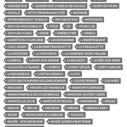
GRANDE RUE
GRANDE RUE CHARLES DE GAULLE
GUIRY-EN-VEXIN
HOULLE
HTTP://WWW.ANACT.FR/
INCENDIE
INTERURBAINS ET RURAUX
INTOXICATION
INTRUSION
ISSY-LES-MOULINEAUX
ITESA
JEF
JOUECLUB
JOUY-EN-JOSAS
KIDDE
KINDELE FIRE
KINDLE
L'ARRÊTÉ DU 9 JUIN 2008
L'AUDOMARINE
L'INDÉPENDANT
L'ISLE-ADAM
LA BONNE FRANQUETTE
LA FRINGALETTE
LA PATATERIE
LA PROVENCE
LA VARENNE-SAINT-HILAIRE
LAERDAL
LAGNY-SUR-MARNE
LE BOURGET
LE MÉE-SUR-SEINE
LE SUD DE LA FRANCE
LIFEBOX
LIONET DÉCOR
LIVRY-GARGAN
LONGUENESSE
LORTHOYRENOV
LOTO
LOTO DES POMPIERS DE LONGUENESSE
LOUVECIENNES
LOUVRES
MAGASIN
MAGNY-LES-HAMEAUX
MAISON FOURNAISE
MAISON NATALE DE LOUIS BRAILLE
MAISONS-ALFORT CEDEX
MANTES-LA-JOLIE
MARCHÉ DE FRUGES
MARINEVA
MAULE
MEAUX
MELUN
MEUDON
MIRIAN
MIRIAN CAREY
MODE
MONOXYDE DE CARBONE
MOULLE
MUSÉE - ATELIER RODIN
MUSÉE ADRIEN MENTIENNE