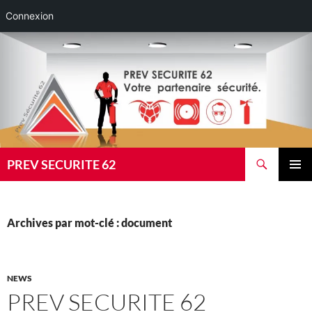
Connexion
Aller
au
contenu
Recherche
PREV SECURITE 62
MENU
PRINCI
Archives par mot-clé : document
NEWS
PREV SECURITE 62