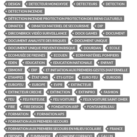
DESIGN
DETECTEUR MONOXYDE
DETECTEURS
DETECTION
DETECTION INCENDIE
DÉTECTION INCENDIE PROTECTION PROTECTION DES BIENS CULTURELS
DIMATEX
DIMATEX MATERIEL DE SECOURISME
DIP
DIRCONBRICK VIDÉO SURVEILLANCE
DOCK GAMES
DOCUMENT
DOCUMENT ANALYSTE DES RISQUES
DOCUMENT UNIQUE
DOCUMENT UNIQUE PREVENTION RISQUE
DOURDAN
ECOLE
ECOMUSÉE DE FRESNES
ECOUEN
ECRM MATÉRIEL POMPIERS
EDEN
EDUCATION
EDUCATION NATIONALE
ENFANT
ERMONT
ERP
ET INITIATION AUX PREMIERS GESTES (MATERNELLE
ETAMPES
ÊTAT UNIS
ETS GITEM
EURO FEU
EURODIS
EUROFEU
EUROPE
EVPR
EXTINCTEUR
EXTINCTEUR CRECHE
EXTINCTION
EXTINPRO
FASHION
FEU
FEU FRITEUSE
FEU VOITURE
FEUX VOITURE SAINT OMER
FIRE
FIRE DESIGN
FONDATION ARP
FONTAINEBLEAU
FORMATION
FORMATION APS
FORMATION AUX PREMIERS SECOURS
FORMATION AUX PREMIERS SECOURS EN MILIEU SCOLAIRE
FRANCE
FRESNES
FUMIMARSK
G NADINE CORRADO
GALLIN