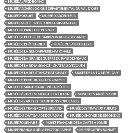
MUSÉE ALFRED BONNO
MUSÉE ARCHÉOLOGIQUE DÉPARTEMENTAL DU VAL D'OISE
MUSÉE BOSSUET
MUSÉE D'ARGENTEUIL
MUSÉE D'ART ET D'HISTOIRE LOUIS SENLECQ
MUSÉE DE L'AIR ET DE L'ESPACE
MUSÉE DE L'ECOLE DE BARBIZON AUBERGE GANNE
MUSÉE DE L'HÔTEL-DIEU
MUSÉE DE LA BATELLERIE
MUSÉE DE LA GENDARMERIE NATIONALE
MUSÉE DE LA GRANDE GUERRE DU PAYS DE MEAUX
MUSÉE DE LA RENAISSANCE - CHÂTEAU D'ECOUEN
MUSÉE DE LA RÉSISTANCE NATIONALE
MUSÉE DE LA TOILE DE JOUY
MUSÉE DE PORT-ROYAL DES CHAMPS
MUSÉE DE SAINT-MAUR - VILLA MÉDICIS
MUSÉE DÉPARTEMENTAL ALBERT KAHN
MUSÉE DES ANNÉES 1930
MUSÉE DES ARTS ET TRADITIONS POPULAIRES
MUSÉE DES TRANSPORTS URBAINS
MUSÉE DES TRAVAUX PUBLICS
MUSÉE DU CHÂTEAU DE DOURDAN
MUSÉE DUNOYER DE SEGONZAC
MUSÉE FOURNAISE
MUSÉE FRANÇAIS DE LA CARTE À JOUER
MUSÉE FRANÇAIS DE LA PHOTOGRAPHIE
MUSÉE GATIEN BONNET