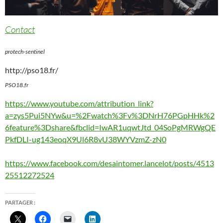
Contact
protech-sentinel
http://pso18.fr/
PSO18.fr
https://www.youtube.com/attribution_link?
a=zys5Pui5NYw&u=%2Fwatch%3Fv%3DNrH76PGpHHk%2
6feature%3Dshare&fbclid=IwAR1uqwtJtd_04SoPgMRWgQE
PkfDLI-ug143eoqX9Ul6R8vU38WYVzmZ-zN0
https://www.facebook.com/desaintomer.lancelot/posts/4513
25512272524
PARTAGER :