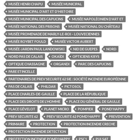
MUSÉE HENRI CHAPU
MUSÉE MUNICIPAL
MUSÉE MUNICIPAL D'ART ET D'HISTOIRE
MUSÉE MUNICIPAL DES CAPUCINS
MUSÉE NAPOLÉONIEN D'ART ET
MUSÉE NATIONAL DES PRISONS
MUSÉE NATIONAL DU CHÂTEAU
MUSÉE PROMENADE DE MARLY-LE-ROI – LOUVECIENNES
MUSÉE ROYBET FOULD
MUSÉE VICTOR AUBERT
MUSÉE-JARDIN PAUL LANDOWSKI
NID DE GUEPES
NORD
NORD PAS DE CALAIS
OKAÏDI
OPTICIENS KRYS
OPTIQUE CHASSAGNE
ORGANDI
PARC DES CAPUCINS
PARE ETINCELLE
PARTENAIRES DE PREV’SECURITE 62 SIE : SOCIÉTÉ INCENDIE EUROPÉENNE
PAS DE CALAIS
PHILDAR
PICTOSOL
PLACE CHARLES-DE-GAULLE
PLACE DE LA RÉPUBLIQUE
PLACE DES DROITS DE L'HOMME
PLACE DU GÉNÉRAL DE GAULLE
PLACE GÉVELOT
PLANET MICRO
POMPIER
POND'HAPPY
PREV SECURITE 62
PREV'SECURITE 62 POMD'HAPPY
PREVENTION
PRIMAIRE
PROTECTION
PROTECTION INCENDIE CRECHE
PROTECTION INCENDIE DETECTION
PROTECTION INCENDIE POMD'HAPPY
PSC1
PULSAT