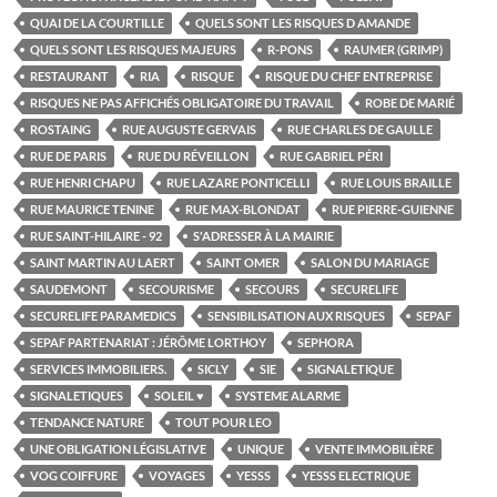
QUAI DE LA COURTILLE
QUELS SONT LES RISQUES D AMANDE
QUELS SONT LES RISQUES MAJEURS
R-PONS
RAUMER (GRIMP)
RESTAURANT
RIA
RISQUE
RISQUE DU CHEF ENTREPRISE
RISQUES NE PAS AFFICHÉS OBLIGATOIRE DU TRAVAIL
ROBE DE MARIÉ
ROSTAING
RUE AUGUSTE GERVAIS
RUE CHARLES DE GAULLE
RUE DE PARIS
RUE DU RÉVEILLON
RUE GABRIEL PÉRI
RUE HENRI CHAPU
RUE LAZARE PONTICELLI
RUE LOUIS BRAILLE
RUE MAURICE TENINE
RUE MAX-BLONDAT
RUE PIERRE-GUIENNE
RUE SAINT-HILAIRE - 92
S'ADRESSER À LA MAIRIE
SAINT MARTIN AU LAERT
SAINT OMER
SALON DU MARIAGE
SAUDEMONT
SECOURISME
SECOURS
SECURELIFE
SECURELIFE PARAMEDICS
SENSIBILISATION AUX RISQUES
SEPAF
SEPAF PARTENARIAT : JÉRÔME LORTHOY
SEPHORA
SERVICES IMMOBILIERS.
SICLY
SIE
SIGNALETIQUE
SIGNALETIQUES
SOLEIL ♥
SYSTEME ALARME
TENDANCE NATURE
TOUT POUR LEO
UNE OBLIGATION LÉGISLATIVE
UNIQUE
VENTE IMMOBILIÈRE
VOG COIFFURE
VOYAGES
YESSS
YESSS ELECTRIQUE