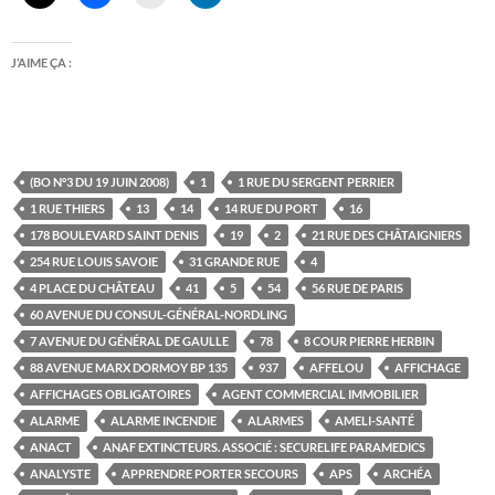
J’AIME ÇA :
(BO N°3 DU 19 JUIN 2008)
1
1 RUE DU SERGENT PERRIER
1 RUE THIERS
13
14
14 RUE DU PORT
16
178 BOULEVARD SAINT DENIS
19
2
21 RUE DES CHÂTAIGNIERS
254 RUE LOUIS SAVOIE
31 GRANDE RUE
4
4 PLACE DU CHÂTEAU
41
5
54
56 RUE DE PARIS
60 AVENUE DU CONSUL-GÉNÉRAL-NORDLING
7 AVENUE DU GÉNÉRAL DE GAULLE
78
8 COUR PIERRE HERBIN
88 AVENUE MARX DORMOY BP 135
937
AFFELOU
AFFICHAGE
AFFICHAGES OBLIGATOIRES
AGENT COMMERCIAL IMMOBILIER
ALARME
ALARME INCENDIE
ALARMES
AMELI-SANTÉ
ANACT
ANAF EXTINCTEURS. ASSOCIÉ : SECURELIFE PARAMEDICS
ANALYSTE
APPRENDRE PORTER SECOURS
APS
ARCHÉA