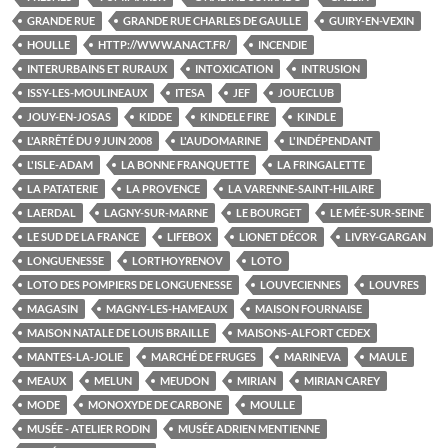
GRANDE RUE
GRANDE RUE CHARLES DE GAULLE
GUIRY-EN-VEXIN
HOULLE
HTTP://WWW.ANACT.FR/
INCENDIE
INTERURBAINS ET RURAUX
INTOXICATION
INTRUSION
ISSY-LES-MOULINEAUX
ITESA
JEF
JOUECLUB
JOUY-EN-JOSAS
KIDDE
KINDELE FIRE
KINDLE
L'ARRÊTÉ DU 9 JUIN 2008
L'AUDOMARINE
L'INDÉPENDANT
L'ISLE-ADAM
LA BONNE FRANQUETTE
LA FRINGALETTE
LA PATATERIE
LA PROVENCE
LA VARENNE-SAINT-HILAIRE
LAERDAL
LAGNY-SUR-MARNE
LE BOURGET
LE MÉE-SUR-SEINE
LE SUD DE LA FRANCE
LIFEBOX
LIONET DÉCOR
LIVRY-GARGAN
LONGUENESSE
LORTHOYRENOV
LOTO
LOTO DES POMPIERS DE LONGUENESSE
LOUVECIENNES
LOUVRES
MAGASIN
MAGNY-LES-HAMEAUX
MAISON FOURNAISE
MAISON NATALE DE LOUIS BRAILLE
MAISONS-ALFORT CEDEX
MANTES-LA-JOLIE
MARCHÉ DE FRUGES
MARINEVA
MAULE
MEAUX
MELUN
MEUDON
MIRIAN
MIRIAN CAREY
MODE
MONOXYDE DE CARBONE
MOULLE
MUSÉE - ATELIER RODIN
MUSÉE ADRIEN MENTIENNE