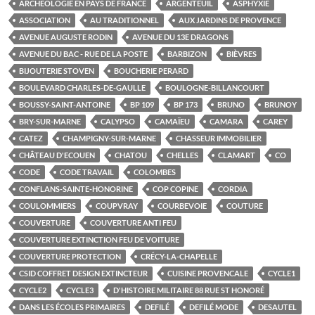
ARCHÉOLOGIE EN PAYS DE FRANCE
ARGENTEUIL
ASPHYXIE
ASSOCIATION
AU TRADITIONNEL
AUX JARDINS DE PROVENCE
AVENUE AUGUSTE RODIN
AVENUE DU 13E DRAGONS
AVENUE DU BAC - RUE DE LA POSTE
BARBIZON
BIÈVRES
BIJOUTERIE STOVEN
BOUCHERIE PERARD
BOULEVARD CHARLES-DE-GAULLE
BOULOGNE-BILLANCOURT
BOUSSY-SAINT-ANTOINE
BP 109
BP 173
BRUNO
BRUNOY
BRY-SUR-MARNE
CALYPSO
CAMAÏEU
CAMARA
CAREY
CATEZ
CHAMPIGNY-SUR-MARNE
CHASSEUR IMMOBILIER
CHÂTEAU D'ECOUEN
CHATOU
CHELLES
CLAMART
CO
CODE
CODE TRAVAIL
COLOMBES
CONFLANS-SAINTE-HONORINE
COP COPINE
CORDIA
COULOMMIERS
COUPVRAY
COURBEVOIE
COUTURE
COUVERTURE
COUVERTURE ANTI FEU
COUVERTURE EXTINCTION FEU DE VOITURE
COUVERTURE PROTECTION
CRÉCY-LA-CHAPELLE
CSID COFFRET DESIGN EXTINCTEUR
CUISINE PROVENCALE
CYCLE1
CYCLE2
CYCLE3
D'HISTOIRE MILITAIRE 88 RUE ST HONORÉ
DANS LES ÉCOLES PRIMAIRES
DEFILÉ
DEFILÉ MODE
DESAUTEL