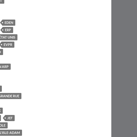
T
EDEN
ERP
ÊTAT UNIS
EVPR
O
N ARP
GRANDE RUE
X
JEF
DLE
L'ISLE-ADAM