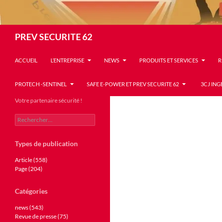
Recherche
PREV SECURITE 62
ACCUEIL
L’ENTREPRISE
NEWS
PRODUITS ET SERVICES
R
PROTECH -SENTINEL
SAFE E-POWER ET PREV SECURITE 62
3CJ ING
Votre partenaire sécurité !
Rechercher :
Types de publication
Article (558)
Page (204)
Catégories
news (543)
Revue de presse (75)