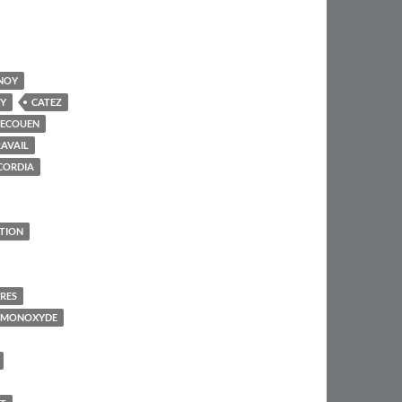
NOY
Y
CATEZ
'ECOUEN
AVAIL
CORDIA
TION
IRES
 MONOXYDE