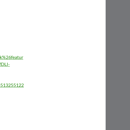
%26featur
DLI-
/4513255122