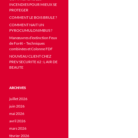
INCENDIES POUR MIEUX SE
PROTEGER
COMMENT LE BOIS BRULE ?
COMMENT NAIT UN
PYROCUMULONIMBUS ?
Manœuvres d’extinction Feux
de Forêt – Techniques
combinées et Colonne FDF
NOUVEAU CLIENT CHEZ
PREV SECURITE 62 : L AIR DE
BEAUTE
ARCHIVES
juillet 2026
juin 2026
mai 2026
avril 2026
mars 2026
février 2026