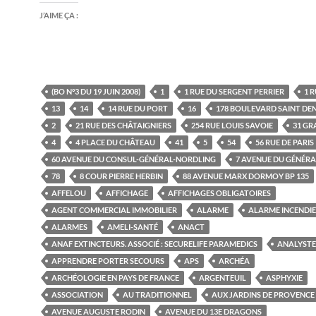
J’AIME ÇA :
(BO N°3 DU 19 JUIN 2008)
1
1 RUE DU SERGENT PERRIER
1 R
13
14
14 RUE DU PORT
16
178 BOULEVARD SAINT DEN
2
21 RUE DES CHÂTAIGNIERS
254 RUE LOUIS SAVOIE
31 GR
4
4 PLACE DU CHÂTEAU
41
5
54
56 RUE DE PARIS
60 AVENUE DU CONSUL-GÉNÉRAL-NORDLING
7 AVENUE DU GÉNÉRA
78
8 COUR PIERRE HERBIN
88 AVENUE MARX DORMOY BP 135
AFFELOU
AFFICHAGE
AFFICHAGES OBLIGATOIRES
AGENT COMMERCIAL IMMOBILIER
ALARME
ALARME INCENDIE
ALARMES
AMELI-SANTÉ
ANACT
ANAF EXTINCTEURS. ASSOCIÉ : SECURELIFE PARAMEDICS
ANALYSTE
APPRENDRE PORTER SECOURS
APS
ARCHÉA
ARCHÉOLOGIE EN PAYS DE FRANCE
ARGENTEUIL
ASPHYXIE
ASSOCIATION
AU TRADITIONNEL
AUX JARDINS DE PROVENCE
AVENUE AUGUSTE RODIN
AVENUE DU 13E DRAGONS