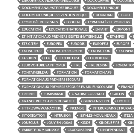
DIRCONBRICK VIDÉO SURVEILLANCE
DOCK GAMES
DOCUMEN
DOCUMENT ANALYSTE DES RISQUES
DOCUMENT UNIQUE
DOCUMENT UNIQUE PREVENTION RISQUE
DOURDAN
ECOLE
ECOMUSÉE DE FRESNES
ECOUEN
ECRM MATÉRIEL POMPIERS
EDUCATION
EDUCATION NATIONALE
ENFANT
ERMONT
ET INITIATION AUX PREMIERS GESTES (MATERNELLE
ETAMPES
ETS GITEM
EURO FEU
EURODIS
EUROFEU
EUROPE
EXTINCTEUR
EXTINCTEUR CRECHE
EXTINCTION
EXTINPR
FASHION
FEU
FEU FRITEUSE
FEU VOITURE
FEUX VOITURE SAINT OMER
FIRE
FIRE DESIGN
FONDATIO
FONTAINEBLEAU
FORMATION
FORMATION APS
FORMATION AUX PREMIERS SECOURS
FORMATION AUX PREMIERS SECOURS EN MILIEU SCOLAIRE
FRANCE
FRESNES
FUMIMARSK
G NADINE CORRADO
GALLIN
GRANDE RUE CHARLES DE GAULLE
GUIRY-EN-VEXIN
HOULLE
HTTP://WWW.ANACT.FR/
INCENDIE
INTERURBAINS ET RURAU
INTOXICATION
INTRUSION
ISSY-LES-MOULINEAUX
ITESA
JOUECLUB
JOUY-EN-JOSAS
KIDDE
KINDELE FIRE
KIN
L'ARRÊTÉ DU 9 JUIN 2008
L'AUDOMARINE
L'INDÉPENDANT