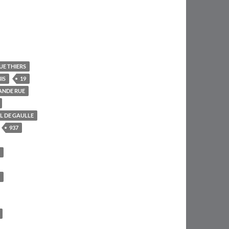
UE THIERS
IS
19
ANDE RUE
L DE GAULLE
937