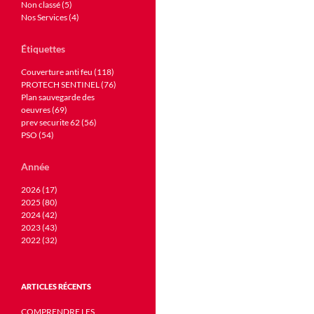
Non classé (5)
Nos Services (4)
Étiquettes
Couverture anti feu (118)
PROTECH SENTINEL (76)
Plan sauvegarde des
oeuvres (69)
prev securite 62 (56)
PSO (54)
Année
2026 (17)
2025 (80)
2024 (42)
2023 (43)
2022 (32)
ARTICLES RÉCENTS
COMPRENDRE LES