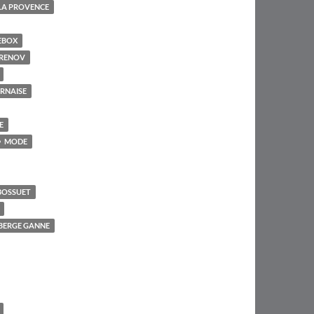
LA PROVENCE
EBOX
RENOV
RNAISE
E
MODE
BOSSUET
UBERGE GANNE