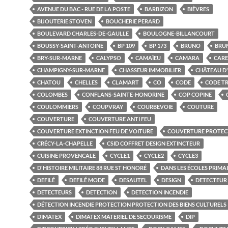
AVENUE DU BAC - RUE DE LA POSTE
BARBIZON
BIÈVRES
BIJOUTERIE STOVEN
BOUCHERIE PERARD
BOULEVARD CHARLES-DE-GAULLE
BOULOGNE-BILLANCOURT
BOUSSY-SAINT-ANTOINE
BP 109
BP 173
BRUNO
BRU
BRY-SUR-MARNE
CALYPSO
CAMAÏEU
CAMARA
CARE
CHAMPIGNY-SUR-MARNE
CHASSEUR IMMOBILIER
CHÂTEAU D
CHATOU
CHELLES
CLAMART
CO
CODE
CODE TR
COLOMBES
CONFLANS-SAINTE-HONORINE
COP COPINE
COULOMMIERS
COUPVRAY
COURBEVOIE
COUTURE
COUVERTURE
COUVERTURE ANTI FEU
COUVERTURE EXTINCTION FEU DE VOITURE
COUVERTURE PROTEC
CRÉCY-LA-CHAPELLE
CSID COFFRET DESIGN EXTINCTEUR
CUISINE PROVENCALE
CYCLE1
CYCLE2
CYCLE3
D'HISTOIRE MILITAIRE 88 RUE ST HONORÉ
DANS LES ÉCOLES PRIMA
DEFILÉ
DEFILÉ MODE
DESAUTEL
DESIGN
DETECTEUR
DETECTEURS
DETECTION
DETECTION INCENDIE
DÉTECTION INCENDIE PROTECTION PROTECTION DES BIENS CULTURELS
DIMATEX
DIMATEX MATERIEL DE SECOURISME
DIP