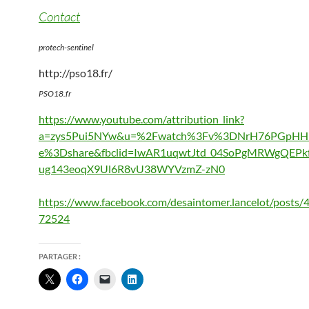
Contact
protech-sentinel
http://pso18.fr/
PSO18.fr
https://www.youtube.com/attribution_link?
a=zys5Pui5NYw&u=%2Fwatch%3Fv%3DNrH76PGpHHk
e%3Dshare&fbclid=IwAR1uqwtJtd_04SoPgMRWgQEPkf
ug143eoqX9Ul6R8vU38WYVzmZ-zN0
https://www.facebook.com/desaintomer.lancelot/posts
72524
PARTAGER :