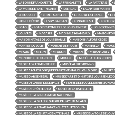
LA BONNE FRANQUETTE
LA FRINGALETTE
LA PATATERIE
LA VARENNE-SAINT-HILAIRE
LAERDAL
LAGNY-SUR-MARNE
LE BOURGET
LE MÉE-SUR-SEINE
LE SUD DE LA FRANCE
LIF
LIONET DÉCOR
LIVRY-GARGAN
LONGUENESSE
LORTHOY
LOTO
LOTO DES POMPIERS DE LONGUENESSE
LOUVECIENNES
LOUVRES
MAGASIN
MAGNY-LES-HAMEAUX
MAISON FOU
MAISON NATALE DE LOUIS BRAILLE
MAISONS-ALFORT CEDEX
MANTES-LA-JOLIE
MARCHÉ DE FRUGES
MARINEVA
MAUL
MEAUX
MELUN
MEUDON
MIRIAN
MIRIAN CAREY
MONOXYDE DE CARBONE
MOULLE
MUSÉE - ATELIER RODIN
MUSÉE ADRIEN MENTIENNE
MUSÉE ALFRED BONNO
MUSÉE ARCHÉOLOGIQUE DÉPARTEMENTAL DU VAL D'OISE
MUSÉE 
MUSÉE D'ARGENTEUIL
MUSÉE D'ART ET D'HISTOIRE LOUIS SENLECQ
MUSÉE DE L'AIR ET DE L'ESPACE
MUSÉE DE L'ECOLE DE BARBIZON A
MUSÉE DE L'HÔTEL-DIEU
MUSÉE DE LA BATELLERIE
MUSÉE DE LA GENDARMERIE NATIONALE
MUSÉE DE LA GRANDE GUERRE DU PAYS DE MEAUX
MUSÉE DE LA RENAISSANCE - CHÂTEAU D'ECOUEN
MUSÉE DE LA RÉSISTANCE NATIONALE
MUSÉE DE LA TOILE DE JOUY