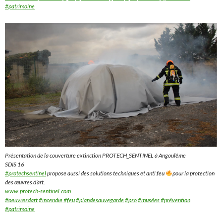
#patrimoine
Présentation de la couverture extinction PROTECH_SENTINEL à Angoulême
SDIS 16
#protechsentinel
propose aussi des solutions techniques et anti feu
pour la protection
des œuvres d’art.
www.protech-sentinel.com
#oeuvresdart
#incendie
#feu
#plandesauvegarde
#pso
#musées
#prévention
#patrimoine