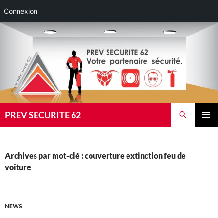
Connexion
Aller
au
contenu
Recherche
PREV SECURITE 62
MENU
PRINCI
Archives par mot-clé : couverture extinction feu de
voiture
NEWS