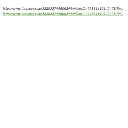
https://www.facebook.com/522053744806294/videos/2499331610145478/?t=1
https://www.facebook.com/522053744806294/videos/2499331610145478/?t=1