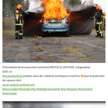
Présentation de la couverture extinction PROTECH_SENTINEL à Angoulême
SDIS 16
#protechsentinel
propose aussi des solutions techniques et anti feu
pour la protection
des œuvres d’art.
www.protech-sentinel.com
#oeuvresdart
#incendie
#feu
#plandesauvegarde
#pso
#musées
#prévention
#patrimoine