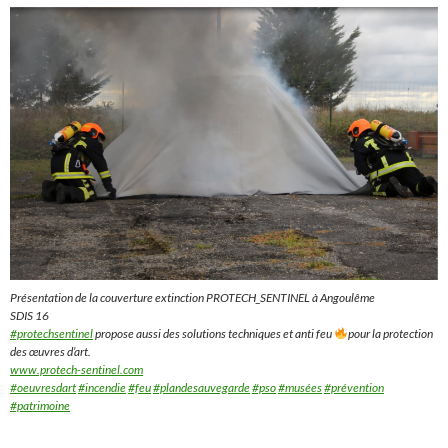
Présentation de la couverture extinction PROTECH_SENTINEL à Angoulême
SDIS 16
#protechsentinel
propose aussi des solutions techniques et anti feu
pour la protection
des œuvres d’art.
www.protech-sentinel.com
#oeuvresdart
#incendie
#feu
#plandesauvegarde
#pso
#musées
#prévention
#patrimoine