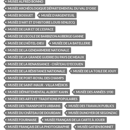
MUSÉE ALFRED BONNO
MUSÉE ARCHÉOLOGIQUE DÉPARTEMENTAL DU VAL D'OISE
MUSÉE BOSSUET
MUSÉE D'ARGENTEUIL
MUSÉE D'ART ET D'HISTOIRE LOUIS SENLECQ
MUSÉE DE L'AIR ET DE L'ESPACE
MUSÉE DE L'ECOLE DE BARBIZON AUBERGE GANNE
MUSÉE DE L'HÔTEL-DIEU
MUSÉE DE LA BATELLERIE
MUSÉE DE LA GENDARMERIE NATIONALE
MUSÉE DE LA GRANDE GUERRE DU PAYS DE MEAUX
MUSÉE DE LA RENAISSANCE - CHÂTEAU D'ECOUEN
MUSÉE DE LA RÉSISTANCE NATIONALE
MUSÉE DE LA TOILE DE JOUY
MUSÉE DE PORT-ROYAL DES CHAMPS
MUSÉE DE SAINT-MAUR - VILLA MÉDICIS
MUSÉE DÉPARTEMENTAL ALBERT KAHN
MUSÉE DES ANNÉES 1930
MUSÉE DES ARTS ET TRADITIONS POPULAIRES
MUSÉE DES TRANSPORTS URBAINS
MUSÉE DES TRAVAUX PUBLICS
MUSÉE DU CHÂTEAU DE DOURDAN
MUSÉE DUNOYER DE SEGONZAC
MUSÉE FOURNAISE
MUSÉE FRANÇAIS DE LA CARTE À JOUER
MUSÉE FRANÇAIS DE LA PHOTOGRAPHIE
MUSÉE GATIEN BONNET