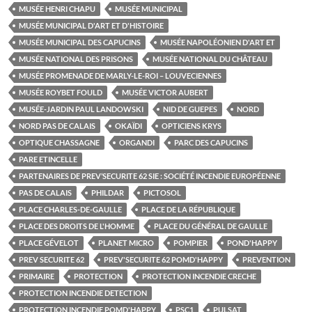
MUSÉE HENRI CHAPU
MUSÉE MUNICIPAL
MUSÉE MUNICIPAL D'ART ET D'HISTOIRE
MUSÉE MUNICIPAL DES CAPUCINS
MUSÉE NAPOLÉONIEN D'ART ET
MUSÉE NATIONAL DES PRISONS
MUSÉE NATIONAL DU CHÂTEAU
MUSÉE PROMENADE DE MARLY-LE-ROI – LOUVECIENNES
MUSÉE ROYBET FOULD
MUSÉE VICTOR AUBERT
MUSÉE-JARDIN PAUL LANDOWSKI
NID DE GUEPES
NORD
NORD PAS DE CALAIS
OKAÏDI
OPTICIENS KRYS
OPTIQUE CHASSAGNE
ORGANDI
PARC DES CAPUCINS
PARE ETINCELLE
PARTENAIRES DE PREV’SECURITE 62 SIE : SOCIÉTÉ INCENDIE EUROPÉENNE
PAS DE CALAIS
PHILDAR
PICTOSOL
PLACE CHARLES-DE-GAULLE
PLACE DE LA RÉPUBLIQUE
PLACE DES DROITS DE L'HOMME
PLACE DU GÉNÉRAL DE GAULLE
PLACE GÉVELOT
PLANET MICRO
POMPIER
POND'HAPPY
PREV SECURITE 62
PREV'SECURITE 62 POMD'HAPPY
PREVENTION
PRIMAIRE
PROTECTION
PROTECTION INCENDIE CRECHE
PROTECTION INCENDIE DETECTION
PROTECTION INCENDIE POMD'HAPPY
PSC1
PULSAT