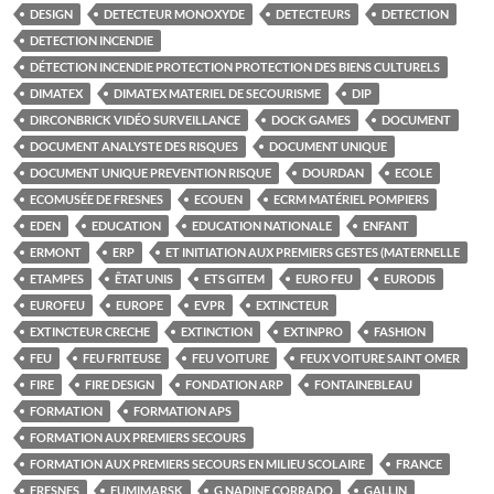
DESIGN
DETECTEUR MONOXYDE
DETECTEURS
DETECTION
DETECTION INCENDIE
DÉTECTION INCENDIE PROTECTION PROTECTION DES BIENS CULTURELS
DIMATEX
DIMATEX MATERIEL DE SECOURISME
DIP
DIRCONBRICK VIDÉO SURVEILLANCE
DOCK GAMES
DOCUMENT
DOCUMENT ANALYSTE DES RISQUES
DOCUMENT UNIQUE
DOCUMENT UNIQUE PREVENTION RISQUE
DOURDAN
ECOLE
ECOMUSÉE DE FRESNES
ECOUEN
ECRM MATÉRIEL POMPIERS
EDEN
EDUCATION
EDUCATION NATIONALE
ENFANT
ERMONT
ERP
ET INITIATION AUX PREMIERS GESTES (MATERNELLE
ETAMPES
ÊTAT UNIS
ETS GITEM
EURO FEU
EURODIS
EUROFEU
EUROPE
EVPR
EXTINCTEUR
EXTINCTEUR CRECHE
EXTINCTION
EXTINPRO
FASHION
FEU
FEU FRITEUSE
FEU VOITURE
FEUX VOITURE SAINT OMER
FIRE
FIRE DESIGN
FONDATION ARP
FONTAINEBLEAU
FORMATION
FORMATION APS
FORMATION AUX PREMIERS SECOURS
FORMATION AUX PREMIERS SECOURS EN MILIEU SCOLAIRE
FRANCE
FRESNES
FUMIMARSK
G NADINE CORRADO
GALLIN