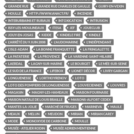
GRANDE RUE
GRANDE RUE CHARLES DE GAULLE
GUIRY-EN-VEXIN
HOULLE
HTTP://WWW.ANACT.FR/
INCENDIE
INTERURBAINS ET RURAUX
INTOXICATION
INTRUSION
ISSY-LES-MOULINEAUX
ITESA
JEF
JOUECLUB
JOUY-EN-JOSAS
KIDDE
KINDELE FIRE
KINDLE
L'ARRÊTÉ DU 9 JUIN 2008
L'AUDOMARINE
L'INDÉPENDANT
L'ISLE-ADAM
LA BONNE FRANQUETTE
LA FRINGALETTE
LA PATATERIE
LA PROVENCE
LA VARENNE-SAINT-HILAIRE
LAERDAL
LAGNY-SUR-MARNE
LE BOURGET
LE MÉE-SUR-SEINE
LE SUD DE LA FRANCE
LIFEBOX
LIONET DÉCOR
LIVRY-GARGAN
LONGUENESSE
LORTHOYRENOV
LOTO
LOTO DES POMPIERS DE LONGUENESSE
LOUVECIENNES
LOUVRES
MAGASIN
MAGNY-LES-HAMEAUX
MAISON FOURNAISE
MAISON NATALE DE LOUIS BRAILLE
MAISONS-ALFORT CEDEX
MANTES-LA-JOLIE
MARCHÉ DE FRUGES
MARINEVA
MAULE
MEAUX
MELUN
MEUDON
MIRIAN
MIRIAN CAREY
MODE
MONOXYDE DE CARBONE
MOULLE
MUSÉE - ATELIER RODIN
MUSÉE ADRIEN MENTIENNE