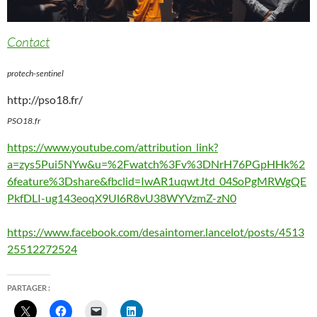
Contact
protech-sentinel
http://pso18.fr/
PSO18.fr
https://www.youtube.com/attribution_link?
a=zys5Pui5NYw&u=%2Fwatch%3Fv%3DNrH76PGpHHk%2
6feature%3Dshare&fbclid=IwAR1uqwtJtd_04SoPgMRWgQE
PkfDLI-ug143eoqX9Ul6R8vU38WYVzmZ-zN0
https://www.facebook.com/desaintomer.lancelot/posts/4513
25512272524
PARTAGER :