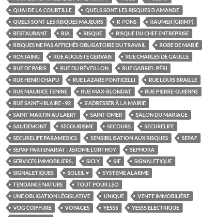
QUAI DE LA COURTILLE
QUELS SONT LES RISQUES D AMANDE
QUELS SONT LES RISQUES MAJEURS
R-PONS
RAUMER (GRIMP)
RESTAURANT
RIA
RISQUE
RISQUE DU CHEF ENTREPRISE
RISQUES NE PAS AFFICHÉS OBLIGATOIRE DU TRAVAIL
ROBE DE MARIÉ
ROSTAING
RUE AUGUSTE GERVAIS
RUE CHARLES DE GAULLE
RUE DE PARIS
RUE DU RÉVEILLON
RUE GABRIEL PÉRI
RUE HENRI CHAPU
RUE LAZARE PONTICELLI
RUE LOUIS BRAILLE
RUE MAURICE TENINE
RUE MAX-BLONDAT
RUE PIERRE-GUIENNE
RUE SAINT-HILAIRE - 92
S'ADRESSER À LA MAIRIE
SAINT MARTIN AU LAERT
SAINT OMER
SALON DU MARIAGE
SAUDEMONT
SECOURISME
SECOURS
SECURELIFE
SECURELIFE PARAMEDICS
SENSIBILISATION AUX RISQUES
SEPAF
SEPAF PARTENARIAT : JÉRÔME LORTHOY
SEPHORA
SERVICES IMMOBILIERS.
SICLY
SIE
SIGNALETIQUE
SIGNALETIQUES
SOLEIL ♥
SYSTEME ALARME
TENDANCE NATURE
TOUT POUR LEO
UNE OBLIGATION LÉGISLATIVE
UNIQUE
VENTE IMMOBILIÈRE
VOG COIFFURE
VOYAGES
YESSS
YESSS ELECTRIQUE