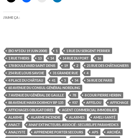
J’AIME ÇA :
(BO N°3 DU 19 JUIN 2008)
1
1 RUE DU SERGENT PERRIER
1 RUE THIERS
13
14
14 RUE DU PORT
16
178 BOULEVARD SAINT DENIS
19
2
21 RUE DES CHÂTAIGNIERS
254 RUE LOUIS SAVOIE
31 GRANDE RUE
4
4 PLACE DU CHÂTEAU
41
5
54
56 RUE DE PARIS
60 AVENUE DU CONSUL-GÉNÉRAL-NORDLING
7 AVENUE DU GÉNÉRAL DE GAULLE
78
8 COUR PIERRE HERBIN
88 AVENUE MARX DORMOY BP 135
937
AFFELOU
AFFICHAGE
AFFICHAGES OBLIGATOIRES
AGENT COMMERCIAL IMMOBILIER
ALARME
ALARME INCENDIE
ALARMES
AMELI-SANTÉ
ANACT
ANAF EXTINCTEURS. ASSOCIÉ : SECURELIFE PARAMEDICS
ANALYSTE
APPRENDRE PORTER SECOURS
APS
ARCHÉA