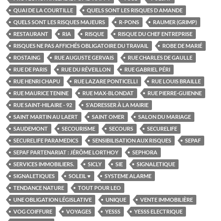
QUAI DE LA COURTILLE
QUELS SONT LES RISQUES D AMANDE
QUELS SONT LES RISQUES MAJEURS
R-PONS
RAUMER (GRIMP)
RESTAURANT
RIA
RISQUE
RISQUE DU CHEF ENTREPRISE
RISQUES NE PAS AFFICHÉS OBLIGATOIRE DU TRAVAIL
ROBE DE MARIÉ
ROSTAING
RUE AUGUSTE GERVAIS
RUE CHARLES DE GAULLE
RUE DE PARIS
RUE DU RÉVEILLON
RUE GABRIEL PÉRI
RUE HENRI CHAPU
RUE LAZARE PONTICELLI
RUE LOUIS BRAILLE
RUE MAURICE TENINE
RUE MAX-BLONDAT
RUE PIERRE-GUIENNE
RUE SAINT-HILAIRE - 92
S'ADRESSER À LA MAIRIE
SAINT MARTIN AU LAERT
SAINT OMER
SALON DU MARIAGE
SAUDEMONT
SECOURISME
SECOURS
SECURELIFE
SECURELIFE PARAMEDICS
SENSIBILISATION AUX RISQUES
SEPAF
SEPAF PARTENARIAT : JÉRÔME LORTHOY
SEPHORA
SERVICES IMMOBILIERS.
SICLY
SIE
SIGNALETIQUE
SIGNALETIQUES
SOLEIL ♥
SYSTEME ALARME
TENDANCE NATURE
TOUT POUR LEO
UNE OBLIGATION LÉGISLATIVE
UNIQUE
VENTE IMMOBILIÈRE
VOG COIFFURE
VOYAGES
YESSS
YESSS ELECTRIQUE