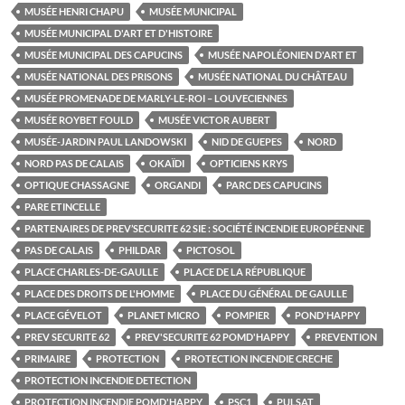
MUSÉE HENRI CHAPU
MUSÉE MUNICIPAL
MUSÉE MUNICIPAL D'ART ET D'HISTOIRE
MUSÉE MUNICIPAL DES CAPUCINS
MUSÉE NAPOLÉONIEN D'ART ET
MUSÉE NATIONAL DES PRISONS
MUSÉE NATIONAL DU CHÂTEAU
MUSÉE PROMENADE DE MARLY-LE-ROI – LOUVECIENNES
MUSÉE ROYBET FOULD
MUSÉE VICTOR AUBERT
MUSÉE-JARDIN PAUL LANDOWSKI
NID DE GUEPES
NORD
NORD PAS DE CALAIS
OKAÏDI
OPTICIENS KRYS
OPTIQUE CHASSAGNE
ORGANDI
PARC DES CAPUCINS
PARE ETINCELLE
PARTENAIRES DE PREV’SECURITE 62 SIE : SOCIÉTÉ INCENDIE EUROPÉENNE
PAS DE CALAIS
PHILDAR
PICTOSOL
PLACE CHARLES-DE-GAULLE
PLACE DE LA RÉPUBLIQUE
PLACE DES DROITS DE L'HOMME
PLACE DU GÉNÉRAL DE GAULLE
PLACE GÉVELOT
PLANET MICRO
POMPIER
POND'HAPPY
PREV SECURITE 62
PREV'SECURITE 62 POMD'HAPPY
PREVENTION
PRIMAIRE
PROTECTION
PROTECTION INCENDIE CRECHE
PROTECTION INCENDIE DETECTION
PROTECTION INCENDIE POMD'HAPPY
PSC1
PULSAT