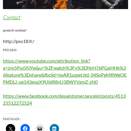
Contact
protech-sentinel
http://pso18.fr/
PSO18.fr
https://www.youtube.com/attribution_link?
a=zys5Pui5NYw&u=%2Fwatch%3Fv%3DNrH76PGpHHk%2
6feature%3Dshare&fbclid=IwAR1uqwtJtd_04SoPgMRWgQE
PkfDLI-ug143eoqX9Ul6R8vU38WYVzmZ-zN0
https://www.facebook.com/desaintomer.lancelot/posts/4513
25512272524
PARTAGER :