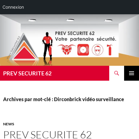
Connexion
Aller
au
contenu
Recherche
PREV SECURITE 62
MENU
PRINCI
Archives par mot-clé : Dirconbrick vidéo surveillance
NEWS
PREV SECURITE 62