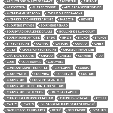
ARCHÉOLOGIE EN PAYS DE FRANCE
ARGENTEUIL
ASPHYXIE
ASSOCIATION
AU TRADITIONNEL
AUX JARDINS DE PROVENCE
AVENUE AUGUSTE RODIN
AVENUE DU 13E DRAGONS
AVENUE DU BAC - RUE DE LA POSTE
BARBIZON
BIÈVRES
BIJOUTERIE STOVEN
BOUCHERIE PERARD
BOULEVARD CHARLES-DE-GAULLE
BOULOGNE-BILLANCOURT
BOUSSY-SAINT-ANTOINE
BP 109
BP 173
BRUNO
BRUNOY
BRY-SUR-MARNE
CALYPSO
CAMAÏEU
CAMARA
CAREY
CATEZ
CHAMPIGNY-SUR-MARNE
CHASSEUR IMMOBILIER
CHÂTEAU D'ECOUEN
CHATOU
CHELLES
CLAMART
CO
CODE
CODE TRAVAIL
COLOMBES
CONFLANS-SAINTE-HONORINE
COP COPINE
CORDIA
COULOMMIERS
COUPVRAY
COURBEVOIE
COUTURE
COUVERTURE
COUVERTURE ANTI FEU
COUVERTURE EXTINCTION FEU DE VOITURE
COUVERTURE PROTECTION
CRÉCY-LA-CHAPELLE
CSID COFFRET DESIGN EXTINCTEUR
CUISINE PROVENCALE
CYCLE1
CYCLE2
CYCLE3
D'HISTOIRE MILITAIRE 88 RUE ST HONORÉ
DANS LES ÉCOLES PRIMAIRES
DEFILÉ
DEFILÉ MODE
DESAUTEL