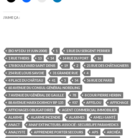
J’AIME ÇA :
(BO N°3 DU 19 JUIN 2008)
1
1 RUE DU SERGENT PERRIER
1 RUE THIERS
13
14
14 RUE DU PORT
16
178 BOULEVARD SAINT DENIS
19
2
21 RUE DES CHÂTAIGNIERS
254 RUE LOUIS SAVOIE
31 GRANDE RUE
4
4 PLACE DU CHÂTEAU
41
5
54
56 RUE DE PARIS
60 AVENUE DU CONSUL-GÉNÉRAL-NORDLING
7 AVENUE DU GÉNÉRAL DE GAULLE
78
8 COUR PIERRE HERBIN
88 AVENUE MARX DORMOY BP 135
937
AFFELOU
AFFICHAGE
AFFICHAGES OBLIGATOIRES
AGENT COMMERCIAL IMMOBILIER
ALARME
ALARME INCENDIE
ALARMES
AMELI-SANTÉ
ANACT
ANAF EXTINCTEURS. ASSOCIÉ : SECURELIFE PARAMEDICS
ANALYSTE
APPRENDRE PORTER SECOURS
APS
ARCHÉA