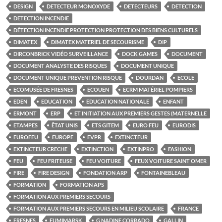
DESIGN
DETECTEUR MONOXYDE
DETECTEURS
DETECTION
DETECTION INCENDIE
DÉTECTION INCENDIE PROTECTION PROTECTION DES BIENS CULTURELS
DIMATEX
DIMATEX MATERIEL DE SECOURISME
DIP
DIRCONBRICK VIDÉO SURVEILLANCE
DOCK GAMES
DOCUMENT
DOCUMENT ANALYSTE DES RISQUES
DOCUMENT UNIQUE
DOCUMENT UNIQUE PREVENTION RISQUE
DOURDAN
ECOLE
ECOMUSÉE DE FRESNES
ECOUEN
ECRM MATÉRIEL POMPIERS
EDEN
EDUCATION
EDUCATION NATIONALE
ENFANT
ERMONT
ERP
ET INITIATION AUX PREMIERS GESTES (MATERNELLE
ETAMPES
ÊTAT UNIS
ETS GITEM
EURO FEU
EURODIS
EUROFEU
EUROPE
EVPR
EXTINCTEUR
EXTINCTEUR CRECHE
EXTINCTION
EXTINPRO
FASHION
FEU
FEU FRITEUSE
FEU VOITURE
FEUX VOITURE SAINT OMER
FIRE
FIRE DESIGN
FONDATION ARP
FONTAINEBLEAU
FORMATION
FORMATION APS
FORMATION AUX PREMIERS SECOURS
FORMATION AUX PREMIERS SECOURS EN MILIEU SCOLAIRE
FRANCE
FRESNES
FUMIMARSK
G NADINE CORRADO
GALLIN