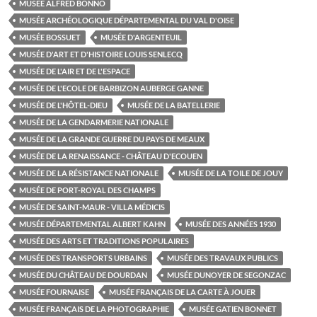
MUSÉE ALFRED BONNO
MUSÉE ARCHÉOLOGIQUE DÉPARTEMENTAL DU VAL D'OISE
MUSÉE BOSSUET
MUSÉE D'ARGENTEUIL
MUSÉE D'ART ET D'HISTOIRE LOUIS SENLECQ
MUSÉE DE L'AIR ET DE L'ESPACE
MUSÉE DE L'ECOLE DE BARBIZON AUBERGE GANNE
MUSÉE DE L'HÔTEL-DIEU
MUSÉE DE LA BATELLERIE
MUSÉE DE LA GENDARMERIE NATIONALE
MUSÉE DE LA GRANDE GUERRE DU PAYS DE MEAUX
MUSÉE DE LA RENAISSANCE - CHÂTEAU D'ECOUEN
MUSÉE DE LA RÉSISTANCE NATIONALE
MUSÉE DE LA TOILE DE JOUY
MUSÉE DE PORT-ROYAL DES CHAMPS
MUSÉE DE SAINT-MAUR - VILLA MÉDICIS
MUSÉE DÉPARTEMENTAL ALBERT KAHN
MUSÉE DES ANNÉES 1930
MUSÉE DES ARTS ET TRADITIONS POPULAIRES
MUSÉE DES TRANSPORTS URBAINS
MUSÉE DES TRAVAUX PUBLICS
MUSÉE DU CHÂTEAU DE DOURDAN
MUSÉE DUNOYER DE SEGONZAC
MUSÉE FOURNAISE
MUSÉE FRANÇAIS DE LA CARTE À JOUER
MUSÉE FRANÇAIS DE LA PHOTOGRAPHIE
MUSÉE GATIEN BONNET