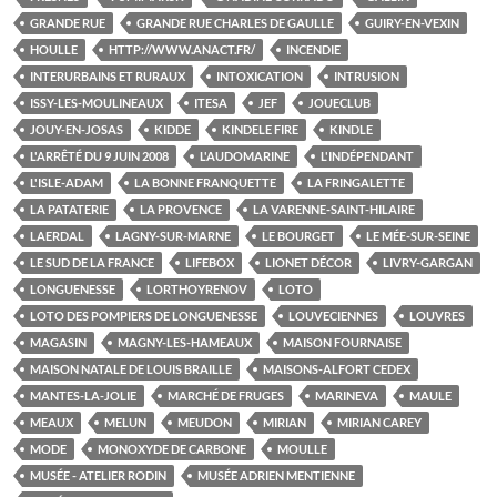
GRANDE RUE
GRANDE RUE CHARLES DE GAULLE
GUIRY-EN-VEXIN
HOULLE
HTTP://WWW.ANACT.FR/
INCENDIE
INTERURBAINS ET RURAUX
INTOXICATION
INTRUSION
ISSY-LES-MOULINEAUX
ITESA
JEF
JOUECLUB
JOUY-EN-JOSAS
KIDDE
KINDELE FIRE
KINDLE
L'ARRÊTÉ DU 9 JUIN 2008
L'AUDOMARINE
L'INDÉPENDANT
L'ISLE-ADAM
LA BONNE FRANQUETTE
LA FRINGALETTE
LA PATATERIE
LA PROVENCE
LA VARENNE-SAINT-HILAIRE
LAERDAL
LAGNY-SUR-MARNE
LE BOURGET
LE MÉE-SUR-SEINE
LE SUD DE LA FRANCE
LIFEBOX
LIONET DÉCOR
LIVRY-GARGAN
LONGUENESSE
LORTHOYRENOV
LOTO
LOTO DES POMPIERS DE LONGUENESSE
LOUVECIENNES
LOUVRES
MAGASIN
MAGNY-LES-HAMEAUX
MAISON FOURNAISE
MAISON NATALE DE LOUIS BRAILLE
MAISONS-ALFORT CEDEX
MANTES-LA-JOLIE
MARCHÉ DE FRUGES
MARINEVA
MAULE
MEAUX
MELUN
MEUDON
MIRIAN
MIRIAN CAREY
MODE
MONOXYDE DE CARBONE
MOULLE
MUSÉE - ATELIER RODIN
MUSÉE ADRIEN MENTIENNE