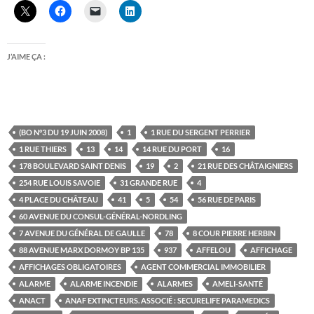
J’AIME ÇA :
(BO N°3 DU 19 JUIN 2008)
1
1 RUE DU SERGENT PERRIER
1 RUE THIERS
13
14
14 RUE DU PORT
16
178 BOULEVARD SAINT DENIS
19
2
21 RUE DES CHÂTAIGNIERS
254 RUE LOUIS SAVOIE
31 GRANDE RUE
4
4 PLACE DU CHÂTEAU
41
5
54
56 RUE DE PARIS
60 AVENUE DU CONSUL-GÉNÉRAL-NORDLING
7 AVENUE DU GÉNÉRAL DE GAULLE
78
8 COUR PIERRE HERBIN
88 AVENUE MARX DORMOY BP 135
937
AFFELOU
AFFICHAGE
AFFICHAGES OBLIGATOIRES
AGENT COMMERCIAL IMMOBILIER
ALARME
ALARME INCENDIE
ALARMES
AMELI-SANTÉ
ANACT
ANAF EXTINCTEURS. ASSOCIÉ : SECURELIFE PARAMEDICS