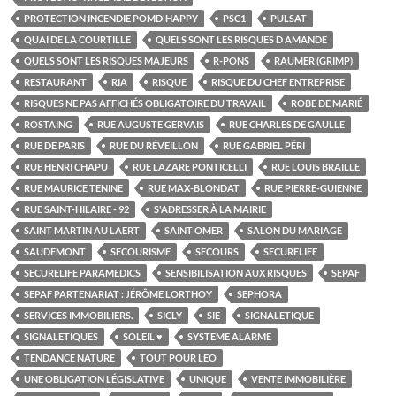
PROTECTION INCENDIE POMD'HAPPY
PSC1
PULSAT
QUAI DE LA COURTILLE
QUELS SONT LES RISQUES D AMANDE
QUELS SONT LES RISQUES MAJEURS
R-PONS
RAUMER (GRIMP)
RESTAURANT
RIA
RISQUE
RISQUE DU CHEF ENTREPRISE
RISQUES NE PAS AFFICHÉS OBLIGATOIRE DU TRAVAIL
ROBE DE MARIÉ
ROSTAING
RUE AUGUSTE GERVAIS
RUE CHARLES DE GAULLE
RUE DE PARIS
RUE DU RÉVEILLON
RUE GABRIEL PÉRI
RUE HENRI CHAPU
RUE LAZARE PONTICELLI
RUE LOUIS BRAILLE
RUE MAURICE TENINE
RUE MAX-BLONDAT
RUE PIERRE-GUIENNE
RUE SAINT-HILAIRE - 92
S'ADRESSER À LA MAIRIE
SAINT MARTIN AU LAERT
SAINT OMER
SALON DU MARIAGE
SAUDEMONT
SECOURISME
SECOURS
SECURELIFE
SECURELIFE PARAMEDICS
SENSIBILISATION AUX RISQUES
SEPAF
SEPAF PARTENARIAT : JÉRÔME LORTHOY
SEPHORA
SERVICES IMMOBILIERS.
SICLY
SIE
SIGNALETIQUE
SIGNALETIQUES
SOLEIL ♥
SYSTEME ALARME
TENDANCE NATURE
TOUT POUR LEO
UNE OBLIGATION LÉGISLATIVE
UNIQUE
VENTE IMMOBILIÈRE