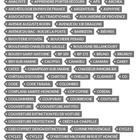
ANALYSTE
APPRENDRE PORTER SECOURS
APS
ARCHÉA
ARCHÉOLOGIE EN PAYS DE FRANCE
ARGENTEUIL
ASPHYXIE
ASSOCIATION
AU TRADITIONNEL
AUX JARDINS DE PROVENCE
AVENUE AUGUSTE RODIN
AVENUE DU 13E DRAGONS
AVENUE DU BAC - RUE DE LA POSTE
BARBIZON
BIÈVRES
BIJOUTERIE STOVEN
BOUCHERIE PERARD
BOULEVARD CHARLES-DE-GAULLE
BOULOGNE-BILLANCOURT
BOUSSY-SAINT-ANTOINE
BP 109
BP 173
BRUNO
BRUNOY
BRY-SUR-MARNE
CALYPSO
CAMAÏEU
CAMARA
CAREY
CATEZ
CHAMPIGNY-SUR-MARNE
CHASSEUR IMMOBILIER
CHÂTEAU D'ECOUEN
CHATOU
CHELLES
CLAMART
CO
CODE
CODE TRAVAIL
COLOMBES
CONFLANS-SAINTE-HONORINE
COP COPINE
CORDIA
COULOMMIERS
COUPVRAY
COURBEVOIE
COUTURE
COUVERTURE
COUVERTURE ANTI FEU
COUVERTURE EXTINCTION FEU DE VOITURE
COUVERTURE PROTECTION
CRÉCY-LA-CHAPELLE
CSID COFFRET DESIGN EXTINCTEUR
CUISINE PROVENCALE
CYCLE1
CYCLE2
CYCLE3
D'HISTOIRE MILITAIRE 88 RUE ST HONORÉ