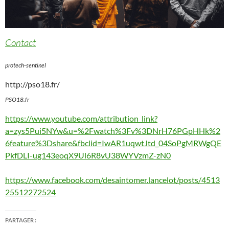
Contact
protech-sentinel
http://pso18.fr/
PSO18.fr
https://www.youtube.com/attribution_link?
a=zys5Pui5NYw&u=%2Fwatch%3Fv%3DNrH76PGpHHk%2
6feature%3Dshare&fbclid=IwAR1uqwtJtd_04SoPgMRWgQE
PkfDLI-ug143eoqX9Ul6R8vU38WYVzmZ-zN0
https://www.facebook.com/desaintomer.lancelot/posts/4513
25512272524
PARTAGER :