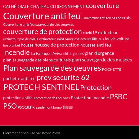
couverture
CATHÉDRALE
CHATEAU
CLOISONNEMENT
Couverture anti feu
Couverture anti feu pas de calais
Couverture anti feu sauvegarde des oeuvres
couverture de protection
extincteur
covid19
feu de voiture
extincteur saint omer
feu
extincteur pas de calais
extincteurs lille
housse de protection
housses anti feu
housse
fire blanket
incendie
plan d urgence
La Fabrique Aviva
nid de guepes
plan sauvegarde des musées
plan sauvegarde des biens culturels
Plan sauvegarde des oeuvres
POCHETTE
prev securite 62
pochette anti feu
PROTECH SENTINEL
Protection
PSBC
Protection incendie
protection antifeu
protection des oeuvres
PSO
PSO18.FR
tissus
saudemont bruno
Fièrement propulsé par WordPress