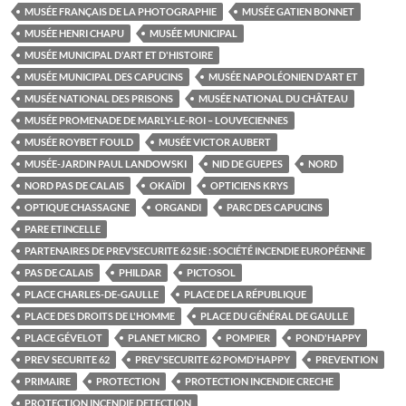
MUSÉE FRANÇAIS DE LA PHOTOGRAPHIE
MUSÉE GATIEN BONNET
MUSÉE HENRI CHAPU
MUSÉE MUNICIPAL
MUSÉE MUNICIPAL D'ART ET D'HISTOIRE
MUSÉE MUNICIPAL DES CAPUCINS
MUSÉE NAPOLÉONIEN D'ART ET
MUSÉE NATIONAL DES PRISONS
MUSÉE NATIONAL DU CHÂTEAU
MUSÉE PROMENADE DE MARLY-LE-ROI – LOUVECIENNES
MUSÉE ROYBET FOULD
MUSÉE VICTOR AUBERT
MUSÉE-JARDIN PAUL LANDOWSKI
NID DE GUEPES
NORD
NORD PAS DE CALAIS
OKAÏDI
OPTICIENS KRYS
OPTIQUE CHASSAGNE
ORGANDI
PARC DES CAPUCINS
PARE ETINCELLE
PARTENAIRES DE PREV’SECURITE 62 SIE : SOCIÉTÉ INCENDIE EUROPÉENNE
PAS DE CALAIS
PHILDAR
PICTOSOL
PLACE CHARLES-DE-GAULLE
PLACE DE LA RÉPUBLIQUE
PLACE DES DROITS DE L'HOMME
PLACE DU GÉNÉRAL DE GAULLE
PLACE GÉVELOT
PLANET MICRO
POMPIER
POND'HAPPY
PREV SECURITE 62
PREV'SECURITE 62 POMD'HAPPY
PREVENTION
PRIMAIRE
PROTECTION
PROTECTION INCENDIE CRECHE
PROTECTION INCENDIE DETECTION