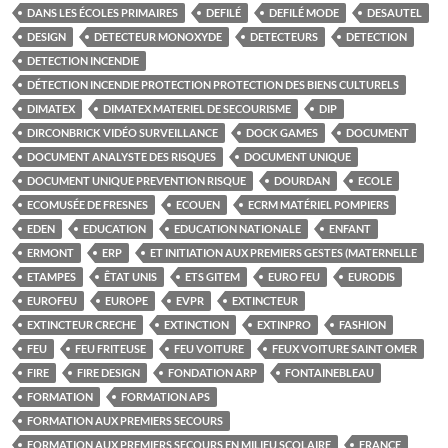
DANS LES ÉCOLES PRIMAIRES
DEFILÉ
DEFILÉ MODE
DESAUTEL
DESIGN
DETECTEUR MONOXYDE
DETECTEURS
DETECTION
DETECTION INCENDIE
DÉTECTION INCENDIE PROTECTION PROTECTION DES BIENS CULTURELS
DIMATEX
DIMATEX MATERIEL DE SECOURISME
DIP
DIRCONBRICK VIDÉO SURVEILLANCE
DOCK GAMES
DOCUMENT
DOCUMENT ANALYSTE DES RISQUES
DOCUMENT UNIQUE
DOCUMENT UNIQUE PREVENTION RISQUE
DOURDAN
ECOLE
ECOMUSÉE DE FRESNES
ECOUEN
ECRM MATÉRIEL POMPIERS
EDEN
EDUCATION
EDUCATION NATIONALE
ENFANT
ERMONT
ERP
ET INITIATION AUX PREMIERS GESTES (MATERNELLE
ETAMPES
ÊTAT UNIS
ETS GITEM
EURO FEU
EURODIS
EUROFEU
EUROPE
EVPR
EXTINCTEUR
EXTINCTEUR CRECHE
EXTINCTION
EXTINPRO
FASHION
FEU
FEU FRITEUSE
FEU VOITURE
FEUX VOITURE SAINT OMER
FIRE
FIRE DESIGN
FONDATION ARP
FONTAINEBLEAU
FORMATION
FORMATION APS
FORMATION AUX PREMIERS SECOURS
FORMATION AUX PREMIERS SECOURS EN MILIEU SCOLAIRE
FRANCE