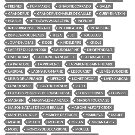
FRESNES
FUMIMARSK
G NADINE CORRADO
GALLIN
GRANDE RUE
GRANDE RUE CHARLES DE GAULLE
GUIRY-EN-VEXIN
HOULLE
HTTP://WWW.ANACT.FR/
INCENDIE
INTERURBAINS ET RURAUX
INTOXICATION
INTRUSION
ISSY-LES-MOULINEAUX
ITESA
JEF
JOUECLUB
JOUY-EN-JOSAS
KIDDE
KINDELE FIRE
KINDLE
L'ARRÊTÉ DU 9 JUIN 2008
L'AUDOMARINE
L'INDÉPENDANT
L'ISLE-ADAM
LA BONNE FRANQUETTE
LA FRINGALETTE
LA PATATERIE
LA PROVENCE
LA VARENNE-SAINT-HILAIRE
LAERDAL
LAGNY-SUR-MARNE
LE BOURGET
LE MÉE-SUR-SEINE
LE SUD DE LA FRANCE
LIFEBOX
LIONET DÉCOR
LIVRY-GARGAN
LONGUENESSE
LORTHOYRENOV
LOTO
LOTO DES POMPIERS DE LONGUENESSE
LOUVECIENNES
LOUVRES
MAGASIN
MAGNY-LES-HAMEAUX
MAISON FOURNAISE
MAISON NATALE DE LOUIS BRAILLE
MAISONS-ALFORT CEDEX
MANTES-LA-JOLIE
MARCHÉ DE FRUGES
MARINEVA
MAULE
MEAUX
MELUN
MEUDON
MIRIAN
MIRIAN CAREY
MODE
MONOXYDE DE CARBONE
MOULLE