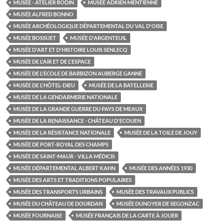
MUSÉE - ATELIER RODIN
MUSÉE ADRIEN MENTIENNE
MUSÉE ALFRED BONNO
MUSÉE ARCHÉOLOGIQUE DÉPARTEMENTAL DU VAL D'OISE
MUSÉE BOSSUET
MUSÉE D'ARGENTEUIL
MUSÉE D'ART ET D'HISTOIRE LOUIS SENLECQ
MUSÉE DE L'AIR ET DE L'ESPACE
MUSÉE DE L'ECOLE DE BARBIZON AUBERGE GANNE
MUSÉE DE L'HÔTEL-DIEU
MUSÉE DE LA BATELLERIE
MUSÉE DE LA GENDARMERIE NATIONALE
MUSÉE DE LA GRANDE GUERRE DU PAYS DE MEAUX
MUSÉE DE LA RENAISSANCE - CHÂTEAU D'ECOUEN
MUSÉE DE LA RÉSISTANCE NATIONALE
MUSÉE DE LA TOILE DE JOUY
MUSÉE DE PORT-ROYAL DES CHAMPS
MUSÉE DE SAINT-MAUR - VILLA MÉDICIS
MUSÉE DÉPARTEMENTAL ALBERT KAHN
MUSÉE DES ANNÉES 1930
MUSÉE DES ARTS ET TRADITIONS POPULAIRES
MUSÉE DES TRANSPORTS URBAINS
MUSÉE DES TRAVAUX PUBLICS
MUSÉE DU CHÂTEAU DE DOURDAN
MUSÉE DUNOYER DE SEGONZAC
MUSÉE FOURNAISE
MUSÉE FRANÇAIS DE LA CARTE À JOUER