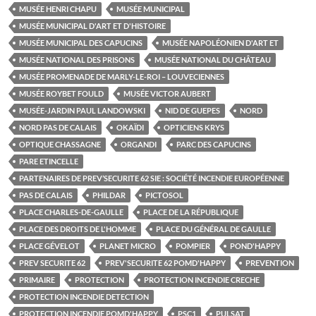
MUSÉE HENRI CHAPU
MUSÉE MUNICIPAL
MUSÉE MUNICIPAL D'ART ET D'HISTOIRE
MUSÉE MUNICIPAL DES CAPUCINS
MUSÉE NAPOLÉONIEN D'ART ET
MUSÉE NATIONAL DES PRISONS
MUSÉE NATIONAL DU CHÂTEAU
MUSÉE PROMENADE DE MARLY-LE-ROI – LOUVECIENNES
MUSÉE ROYBET FOULD
MUSÉE VICTOR AUBERT
MUSÉE-JARDIN PAUL LANDOWSKI
NID DE GUEPES
NORD
NORD PAS DE CALAIS
OKAÏDI
OPTICIENS KRYS
OPTIQUE CHASSAGNE
ORGANDI
PARC DES CAPUCINS
PARE ETINCELLE
PARTENAIRES DE PREV’SECURITE 62 SIE : SOCIÉTÉ INCENDIE EUROPÉENNE
PAS DE CALAIS
PHILDAR
PICTOSOL
PLACE CHARLES-DE-GAULLE
PLACE DE LA RÉPUBLIQUE
PLACE DES DROITS DE L'HOMME
PLACE DU GÉNÉRAL DE GAULLE
PLACE GÉVELOT
PLANET MICRO
POMPIER
POND'HAPPY
PREV SECURITE 62
PREV'SECURITE 62 POMD'HAPPY
PREVENTION
PRIMAIRE
PROTECTION
PROTECTION INCENDIE CRECHE
PROTECTION INCENDIE DETECTION
PROTECTION INCENDIE POMD'HAPPY
PSC1
PULSAT