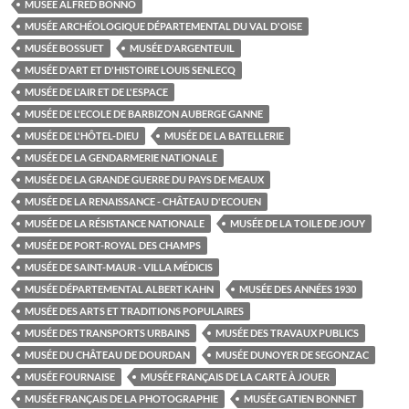
MUSÉE ALFRED BONNO
MUSÉE ARCHÉOLOGIQUE DÉPARTEMENTAL DU VAL D'OISE
MUSÉE BOSSUET
MUSÉE D'ARGENTEUIL
MUSÉE D'ART ET D'HISTOIRE LOUIS SENLECQ
MUSÉE DE L'AIR ET DE L'ESPACE
MUSÉE DE L'ECOLE DE BARBIZON AUBERGE GANNE
MUSÉE DE L'HÔTEL-DIEU
MUSÉE DE LA BATELLERIE
MUSÉE DE LA GENDARMERIE NATIONALE
MUSÉE DE LA GRANDE GUERRE DU PAYS DE MEAUX
MUSÉE DE LA RENAISSANCE - CHÂTEAU D'ECOUEN
MUSÉE DE LA RÉSISTANCE NATIONALE
MUSÉE DE LA TOILE DE JOUY
MUSÉE DE PORT-ROYAL DES CHAMPS
MUSÉE DE SAINT-MAUR - VILLA MÉDICIS
MUSÉE DÉPARTEMENTAL ALBERT KAHN
MUSÉE DES ANNÉES 1930
MUSÉE DES ARTS ET TRADITIONS POPULAIRES
MUSÉE DES TRANSPORTS URBAINS
MUSÉE DES TRAVAUX PUBLICS
MUSÉE DU CHÂTEAU DE DOURDAN
MUSÉE DUNOYER DE SEGONZAC
MUSÉE FOURNAISE
MUSÉE FRANÇAIS DE LA CARTE À JOUER
MUSÉE FRANÇAIS DE LA PHOTOGRAPHIE
MUSÉE GATIEN BONNET