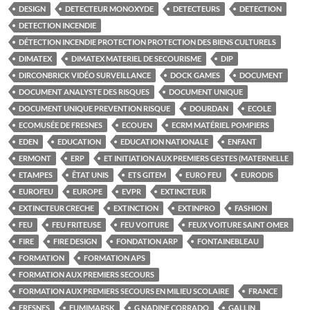
DESIGN
DETECTEUR MONOXYDE
DETECTEURS
DETECTION
DETECTION INCENDIE
DÉTECTION INCENDIE PROTECTION PROTECTION DES BIENS CULTURELS
DIMATEX
DIMATEX MATERIEL DE SECOURISME
DIP
DIRCONBRICK VIDÉO SURVEILLANCE
DOCK GAMES
DOCUMENT
DOCUMENT ANALYSTE DES RISQUES
DOCUMENT UNIQUE
DOCUMENT UNIQUE PREVENTION RISQUE
DOURDAN
ECOLE
ECOMUSÉE DE FRESNES
ECOUEN
ECRM MATÉRIEL POMPIERS
EDEN
EDUCATION
EDUCATION NATIONALE
ENFANT
ERMONT
ERP
ET INITIATION AUX PREMIERS GESTES (MATERNELLE
ETAMPES
ÊTAT UNIS
ETS GITEM
EURO FEU
EURODIS
EUROFEU
EUROPE
EVPR
EXTINCTEUR
EXTINCTEUR CRECHE
EXTINCTION
EXTINPRO
FASHION
FEU
FEU FRITEUSE
FEU VOITURE
FEUX VOITURE SAINT OMER
FIRE
FIRE DESIGN
FONDATION ARP
FONTAINEBLEAU
FORMATION
FORMATION APS
FORMATION AUX PREMIERS SECOURS
FORMATION AUX PREMIERS SECOURS EN MILIEU SCOLAIRE
FRANCE
FRESNES
FUMIMARSK
G NADINE CORRADO
GALLIN