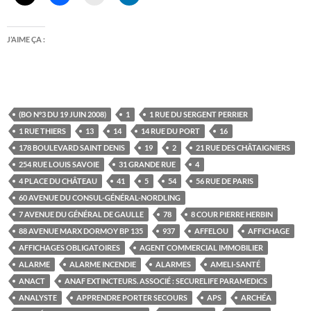
J’AIME ÇA :
(BO N°3 DU 19 JUIN 2008)
1
1 RUE DU SERGENT PERRIER
1 RUE THIERS
13
14
14 RUE DU PORT
16
178 BOULEVARD SAINT DENIS
19
2
21 RUE DES CHÂTAIGNIERS
254 RUE LOUIS SAVOIE
31 GRANDE RUE
4
4 PLACE DU CHÂTEAU
41
5
54
56 RUE DE PARIS
60 AVENUE DU CONSUL-GÉNÉRAL-NORDLING
7 AVENUE DU GÉNÉRAL DE GAULLE
78
8 COUR PIERRE HERBIN
88 AVENUE MARX DORMOY BP 135
937
AFFELOU
AFFICHAGE
AFFICHAGES OBLIGATOIRES
AGENT COMMERCIAL IMMOBILIER
ALARME
ALARME INCENDIE
ALARMES
AMELI-SANTÉ
ANACT
ANAF EXTINCTEURS. ASSOCIÉ : SECURELIFE PARAMEDICS
ANALYSTE
APPRENDRE PORTER SECOURS
APS
ARCHÉA