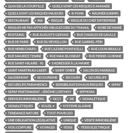
QUAI DE LA COURTILLE
QUELS SONT LES RISQUES D AMANDE
QUELS SONT LES RISQUES MAJEURS
R-PONS
RAUMER (GRIMP)
RESTAURANT
RIA
RISQUE
RISQUE DU CHEF ENTREPRISE
RISQUES NE PAS AFFICHÉS OBLIGATOIRE DU TRAVAIL
ROBE DE MARIÉ
ROSTAING
RUE AUGUSTE GERVAIS
RUE CHARLES DE GAULLE
RUE DE PARIS
RUE DU RÉVEILLON
RUE GABRIEL PÉRI
RUE HENRI CHAPU
RUE LAZARE PONTICELLI
RUE LOUIS BRAILLE
RUE MAURICE TENINE
RUE MAX-BLONDAT
RUE PIERRE-GUIENNE
RUE SAINT-HILAIRE - 92
S'ADRESSER À LA MAIRIE
SAINT MARTIN AU LAERT
SAINT OMER
SALON DU MARIAGE
SAUDEMONT
SECOURISME
SECOURS
SECURELIFE
SECURELIFE PARAMEDICS
SENSIBILISATION AUX RISQUES
SEPAF
SEPAF PARTENARIAT : JÉRÔME LORTHOY
SEPHORA
SERVICES IMMOBILIERS.
SICLY
SIE
SIGNALETIQUE
SIGNALETIQUES
SOLEIL ♥
SYSTEME ALARME
TENDANCE NATURE
TOUT POUR LEO
UNE OBLIGATION LÉGISLATIVE
UNIQUE
VENTE IMMOBILIÈRE
VOG COIFFURE
VOYAGES
YESSS
YESSS ELECTRIQUE