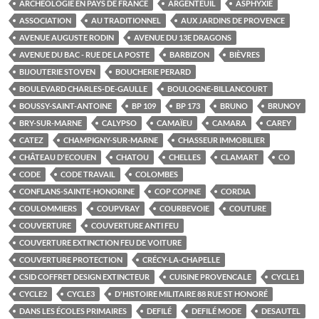
ARCHÉOLOGIE EN PAYS DE FRANCE
ARGENTEUIL
ASPHYXIE
ASSOCIATION
AU TRADITIONNEL
AUX JARDINS DE PROVENCE
AVENUE AUGUSTE RODIN
AVENUE DU 13E DRAGONS
AVENUE DU BAC - RUE DE LA POSTE
BARBIZON
BIÈVRES
BIJOUTERIE STOVEN
BOUCHERIE PERARD
BOULEVARD CHARLES-DE-GAULLE
BOULOGNE-BILLANCOURT
BOUSSY-SAINT-ANTOINE
BP 109
BP 173
BRUNO
BRUNOY
BRY-SUR-MARNE
CALYPSO
CAMAÏEU
CAMARA
CAREY
CATEZ
CHAMPIGNY-SUR-MARNE
CHASSEUR IMMOBILIER
CHÂTEAU D'ECOUEN
CHATOU
CHELLES
CLAMART
CO
CODE
CODE TRAVAIL
COLOMBES
CONFLANS-SAINTE-HONORINE
COP COPINE
CORDIA
COULOMMIERS
COUPVRAY
COURBEVOIE
COUTURE
COUVERTURE
COUVERTURE ANTI FEU
COUVERTURE EXTINCTION FEU DE VOITURE
COUVERTURE PROTECTION
CRÉCY-LA-CHAPELLE
CSID COFFRET DESIGN EXTINCTEUR
CUISINE PROVENCALE
CYCLE1
CYCLE2
CYCLE3
D'HISTOIRE MILITAIRE 88 RUE ST HONORÉ
DANS LES ÉCOLES PRIMAIRES
DEFILÉ
DEFILÉ MODE
DESAUTEL