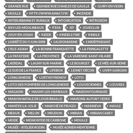
GRANDE RUE
GRANDE RUE CHARLES DE GAULLE
GUIRY-EN-VEXIN
HOULLE
HTTP://WWW.ANACT.FR/
INCENDIE
INTERURBAINS ET RURAUX
INTOXICATION
INTRUSION
ISSY-LES-MOULINEAUX
ITESA
JEF
JOUECLUB
JOUY-EN-JOSAS
KIDDE
KINDELE FIRE
KINDLE
L'ARRÊTÉ DU 9 JUIN 2008
L'AUDOMARINE
L'INDÉPENDANT
L'ISLE-ADAM
LA BONNE FRANQUETTE
LA FRINGALETTE
LA PATATERIE
LA PROVENCE
LA VARENNE-SAINT-HILAIRE
LAERDAL
LAGNY-SUR-MARNE
LE BOURGET
LE MÉE-SUR-SEINE
LE SUD DE LA FRANCE
LIFEBOX
LIONET DÉCOR
LIVRY-GARGAN
LONGUENESSE
LORTHOYRENOV
LOTO
LOTO DES POMPIERS DE LONGUENESSE
LOUVECIENNES
LOUVRES
MAGASIN
MAGNY-LES-HAMEAUX
MAISON FOURNAISE
MAISON NATALE DE LOUIS BRAILLE
MAISONS-ALFORT CEDEX
MANTES-LA-JOLIE
MARCHÉ DE FRUGES
MARINEVA
MAULE
MEAUX
MELUN
MEUDON
MIRIAN
MIRIAN CAREY
MODE
MONOXYDE DE CARBONE
MOULLE
MUSÉE - ATELIER RODIN
MUSÉE ADRIEN MENTIENNE