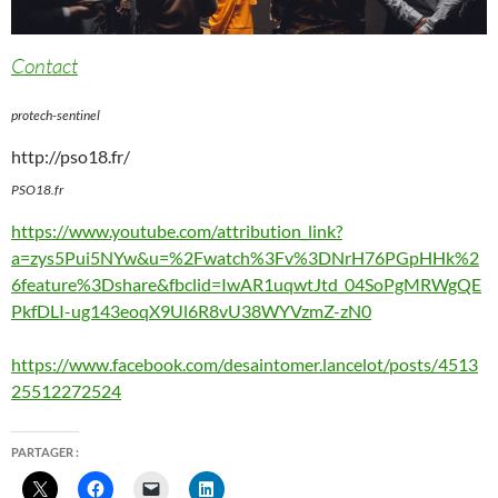
Contact
protech-sentinel
http://pso18.fr/
PSO18.fr
https://www.youtube.com/attribution_link?
a=zys5Pui5NYw&u=%2Fwatch%3Fv%3DNrH76PGpHHk%2
6feature%3Dshare&fbclid=IwAR1uqwtJtd_04SoPgMRWgQE
PkfDLI-ug143eoqX9Ul6R8vU38WYVzmZ-zN0
https://www.facebook.com/desaintomer.lancelot/posts/4513
25512272524
PARTAGER :