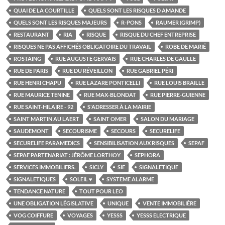
QUAI DE LA COURTILLE
QUELS SONT LES RISQUES D AMANDE
QUELS SONT LES RISQUES MAJEURS
R-PONS
RAUMER (GRIMP)
RESTAURANT
RIA
RISQUE
RISQUE DU CHEF ENTREPRISE
RISQUES NE PAS AFFICHÉS OBLIGATOIRE DU TRAVAIL
ROBE DE MARIÉ
ROSTAING
RUE AUGUSTE GERVAIS
RUE CHARLES DE GAULLE
RUE DE PARIS
RUE DU RÉVEILLON
RUE GABRIEL PÉRI
RUE HENRI CHAPU
RUE LAZARE PONTICELLI
RUE LOUIS BRAILLE
RUE MAURICE TENINE
RUE MAX-BLONDAT
RUE PIERRE-GUIENNE
RUE SAINT-HILAIRE - 92
S'ADRESSER À LA MAIRIE
SAINT MARTIN AU LAERT
SAINT OMER
SALON DU MARIAGE
SAUDEMONT
SECOURISME
SECOURS
SECURELIFE
SECURELIFE PARAMEDICS
SENSIBILISATION AUX RISQUES
SEPAF
SEPAF PARTENARIAT : JÉRÔME LORTHOY
SEPHORA
SERVICES IMMOBILIERS.
SICLY
SIE
SIGNALETIQUE
SIGNALETIQUES
SOLEIL ♥
SYSTEME ALARME
TENDANCE NATURE
TOUT POUR LEO
UNE OBLIGATION LÉGISLATIVE
UNIQUE
VENTE IMMOBILIÈRE
VOG COIFFURE
VOYAGES
YESSS
YESSS ELECTRIQUE