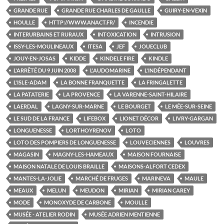
GRANDE RUE
GRANDE RUE CHARLES DE GAULLE
GUIRY-EN-VEXIN
HOULLE
HTTP://WWW.ANACT.FR/
INCENDIE
INTERURBAINS ET RURAUX
INTOXICATION
INTRUSION
ISSY-LES-MOULINEAUX
ITESA
JEF
JOUECLUB
JOUY-EN-JOSAS
KIDDE
KINDELE FIRE
KINDLE
L'ARRÊTÉ DU 9 JUIN 2008
L'AUDOMARINE
L'INDÉPENDANT
L'ISLE-ADAM
LA BONNE FRANQUETTE
LA FRINGALETTE
LA PATATERIE
LA PROVENCE
LA VARENNE-SAINT-HILAIRE
LAERDAL
LAGNY-SUR-MARNE
LE BOURGET
LE MÉE-SUR-SEINE
LE SUD DE LA FRANCE
LIFEBOX
LIONET DÉCOR
LIVRY-GARGAN
LONGUENESSE
LORTHOYRENOV
LOTO
LOTO DES POMPIERS DE LONGUENESSE
LOUVECIENNES
LOUVRES
MAGASIN
MAGNY-LES-HAMEAUX
MAISON FOURNAISE
MAISON NATALE DE LOUIS BRAILLE
MAISONS-ALFORT CEDEX
MANTES-LA-JOLIE
MARCHÉ DE FRUGES
MARINEVA
MAULE
MEAUX
MELUN
MEUDON
MIRIAN
MIRIAN CAREY
MODE
MONOXYDE DE CARBONE
MOULLE
MUSÉE - ATELIER RODIN
MUSÉE ADRIEN MENTIENNE