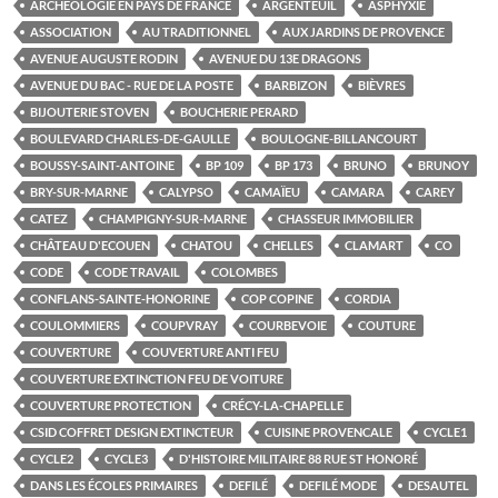
ARCHÉOLOGIE EN PAYS DE FRANCE
ARGENTEUIL
ASPHYXIE
ASSOCIATION
AU TRADITIONNEL
AUX JARDINS DE PROVENCE
AVENUE AUGUSTE RODIN
AVENUE DU 13E DRAGONS
AVENUE DU BAC - RUE DE LA POSTE
BARBIZON
BIÈVRES
BIJOUTERIE STOVEN
BOUCHERIE PERARD
BOULEVARD CHARLES-DE-GAULLE
BOULOGNE-BILLANCOURT
BOUSSY-SAINT-ANTOINE
BP 109
BP 173
BRUNO
BRUNOY
BRY-SUR-MARNE
CALYPSO
CAMAÏEU
CAMARA
CAREY
CATEZ
CHAMPIGNY-SUR-MARNE
CHASSEUR IMMOBILIER
CHÂTEAU D'ECOUEN
CHATOU
CHELLES
CLAMART
CO
CODE
CODE TRAVAIL
COLOMBES
CONFLANS-SAINTE-HONORINE
COP COPINE
CORDIA
COULOMMIERS
COUPVRAY
COURBEVOIE
COUTURE
COUVERTURE
COUVERTURE ANTI FEU
COUVERTURE EXTINCTION FEU DE VOITURE
COUVERTURE PROTECTION
CRÉCY-LA-CHAPELLE
CSID COFFRET DESIGN EXTINCTEUR
CUISINE PROVENCALE
CYCLE1
CYCLE2
CYCLE3
D'HISTOIRE MILITAIRE 88 RUE ST HONORÉ
DANS LES ÉCOLES PRIMAIRES
DEFILÉ
DEFILÉ MODE
DESAUTEL