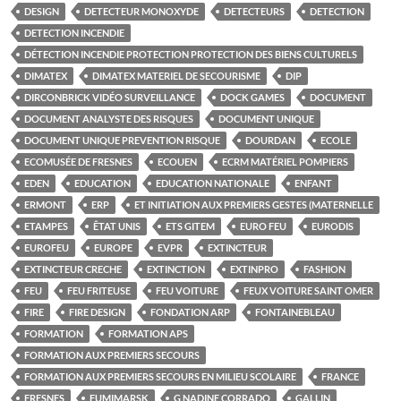
DESIGN
DETECTEUR MONOXYDE
DETECTEURS
DETECTION
DETECTION INCENDIE
DÉTECTION INCENDIE PROTECTION PROTECTION DES BIENS CULTURELS
DIMATEX
DIMATEX MATERIEL DE SECOURISME
DIP
DIRCONBRICK VIDÉO SURVEILLANCE
DOCK GAMES
DOCUMENT
DOCUMENT ANALYSTE DES RISQUES
DOCUMENT UNIQUE
DOCUMENT UNIQUE PREVENTION RISQUE
DOURDAN
ECOLE
ECOMUSÉE DE FRESNES
ECOUEN
ECRM MATÉRIEL POMPIERS
EDEN
EDUCATION
EDUCATION NATIONALE
ENFANT
ERMONT
ERP
ET INITIATION AUX PREMIERS GESTES (MATERNELLE
ETAMPES
ÊTAT UNIS
ETS GITEM
EURO FEU
EURODIS
EUROFEU
EUROPE
EVPR
EXTINCTEUR
EXTINCTEUR CRECHE
EXTINCTION
EXTINPRO
FASHION
FEU
FEU FRITEUSE
FEU VOITURE
FEUX VOITURE SAINT OMER
FIRE
FIRE DESIGN
FONDATION ARP
FONTAINEBLEAU
FORMATION
FORMATION APS
FORMATION AUX PREMIERS SECOURS
FORMATION AUX PREMIERS SECOURS EN MILIEU SCOLAIRE
FRANCE
FRESNES
FUMIMARSK
G NADINE CORRADO
GALLIN