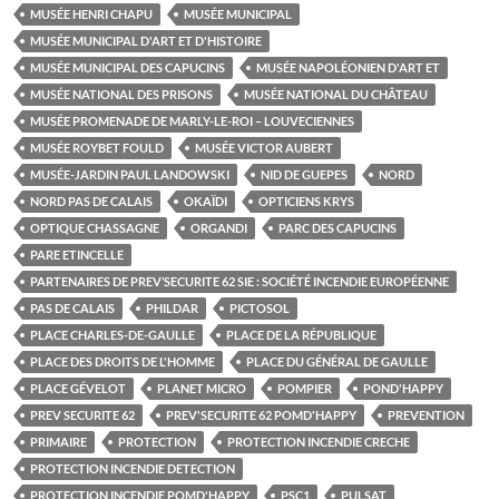
MUSÉE HENRI CHAPU
MUSÉE MUNICIPAL
MUSÉE MUNICIPAL D'ART ET D'HISTOIRE
MUSÉE MUNICIPAL DES CAPUCINS
MUSÉE NAPOLÉONIEN D'ART ET
MUSÉE NATIONAL DES PRISONS
MUSÉE NATIONAL DU CHÂTEAU
MUSÉE PROMENADE DE MARLY-LE-ROI – LOUVECIENNES
MUSÉE ROYBET FOULD
MUSÉE VICTOR AUBERT
MUSÉE-JARDIN PAUL LANDOWSKI
NID DE GUEPES
NORD
NORD PAS DE CALAIS
OKAÏDI
OPTICIENS KRYS
OPTIQUE CHASSAGNE
ORGANDI
PARC DES CAPUCINS
PARE ETINCELLE
PARTENAIRES DE PREV’SECURITE 62 SIE : SOCIÉTÉ INCENDIE EUROPÉENNE
PAS DE CALAIS
PHILDAR
PICTOSOL
PLACE CHARLES-DE-GAULLE
PLACE DE LA RÉPUBLIQUE
PLACE DES DROITS DE L'HOMME
PLACE DU GÉNÉRAL DE GAULLE
PLACE GÉVELOT
PLANET MICRO
POMPIER
POND'HAPPY
PREV SECURITE 62
PREV'SECURITE 62 POMD'HAPPY
PREVENTION
PRIMAIRE
PROTECTION
PROTECTION INCENDIE CRECHE
PROTECTION INCENDIE DETECTION
PROTECTION INCENDIE POMD'HAPPY
PSC1
PULSAT