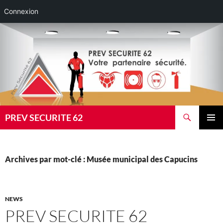
Connexion
Aller
au
contenu
Recherche
PREV SECURITE 62
MENU
PRINCI
Archives par mot-clé : Musée municipal des Capucins
NEWS
PREV SECURITE 62