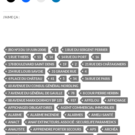
J’AIME ÇA :
(BO N°3 DU 19 JUIN 2008)
1
1 RUE DU SERGENT PERRIER
1 RUE THIERS
13
14
14 RUE DU PORT
16
178 BOULEVARD SAINT DENIS
19
2
21 RUE DES CHÂTAIGNIERS
254 RUE LOUIS SAVOIE
31 GRANDE RUE
4
4 PLACE DU CHÂTEAU
41
5
54
56 RUE DE PARIS
60 AVENUE DU CONSUL-GÉNÉRAL-NORDLING
7 AVENUE DU GÉNÉRAL DE GAULLE
78
8 COUR PIERRE HERBIN
88 AVENUE MARX DORMOY BP 135
937
AFFELOU
AFFICHAGE
AFFICHAGES OBLIGATOIRES
AGENT COMMERCIAL IMMOBILIER
ALARME
ALARME INCENDIE
ALARMES
AMELI-SANTÉ
ANACT
ANAF EXTINCTEURS. ASSOCIÉ : SECURELIFE PARAMEDICS
ANALYSTE
APPRENDRE PORTER SECOURS
APS
ARCHÉA