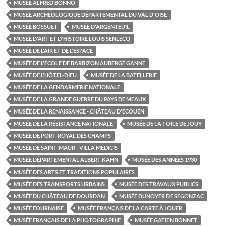
MUSÉE ALFRED BONNO
MUSÉE ARCHÉOLOGIQUE DÉPARTEMENTAL DU VAL D'OISE
MUSÉE BOSSUET
MUSÉE D'ARGENTEUIL
MUSÉE D'ART ET D'HISTOIRE LOUIS SENLECQ
MUSÉE DE L'AIR ET DE L'ESPACE
MUSÉE DE L'ECOLE DE BARBIZON AUBERGE GANNE
MUSÉE DE L'HÔTEL-DIEU
MUSÉE DE LA BATELLERIE
MUSÉE DE LA GENDARMERIE NATIONALE
MUSÉE DE LA GRANDE GUERRE DU PAYS DE MEAUX
MUSÉE DE LA RENAISSANCE - CHÂTEAU D'ECOUEN
MUSÉE DE LA RÉSISTANCE NATIONALE
MUSÉE DE LA TOILE DE JOUY
MUSÉE DE PORT-ROYAL DES CHAMPS
MUSÉE DE SAINT-MAUR - VILLA MÉDICIS
MUSÉE DÉPARTEMENTAL ALBERT KAHN
MUSÉE DES ANNÉES 1930
MUSÉE DES ARTS ET TRADITIONS POPULAIRES
MUSÉE DES TRANSPORTS URBAINS
MUSÉE DES TRAVAUX PUBLICS
MUSÉE DU CHÂTEAU DE DOURDAN
MUSÉE DUNOYER DE SEGONZAC
MUSÉE FOURNAISE
MUSÉE FRANÇAIS DE LA CARTE À JOUER
MUSÉE FRANÇAIS DE LA PHOTOGRAPHIE
MUSÉE GATIEN BONNET