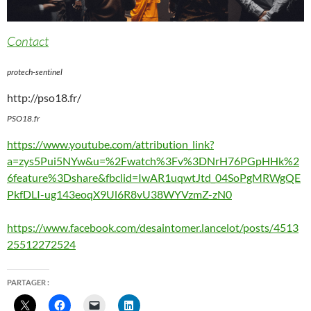
Contact
protech-sentinel
http://pso18.fr/
PSO18.fr
https://www.youtube.com/attribution_link?
a=zys5Pui5NYw&u=%2Fwatch%3Fv%3DNrH76PGpHHk%2
6feature%3Dshare&fbclid=IwAR1uqwtJtd_04SoPgMRWgQE
PkfDLI-ug143eoqX9Ul6R8vU38WYVzmZ-zN0
https://www.facebook.com/desaintomer.lancelot/posts/4513
25512272524
PARTAGER :