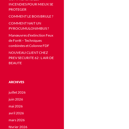
INCENDIES POUR MIEUX SE
PROTEGER
COMMENT LE BOIS BRULE ?
COMMENT NAIT UN
PYROCUMULONIMBUS ?
Manœuvres d’extinction Feux
de Forêt – Techniques
combinées et Colonne FDF
NOUVEAU CLIENT CHEZ
PREV SECURITE 62 : L AIR DE
BEAUTE
ARCHIVES
juillet 2026
juin 2026
mai 2026
avril 2026
mars 2026
février 2026