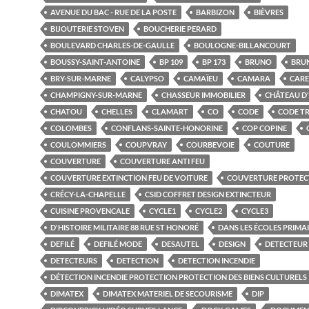
AVENUE DU BAC - RUE DE LA POSTE
BARBIZON
BIÈVRES
BIJOUTERIE STOVEN
BOUCHERIE PERARD
BOULEVARD CHARLES-DE-GAULLE
BOULOGNE-BILLANCOURT
BOUSSY-SAINT-ANTOINE
BP 109
BP 173
BRUNO
BRU
BRY-SUR-MARNE
CALYPSO
CAMAÏEU
CAMARA
CARE
CHAMPIGNY-SUR-MARNE
CHASSEUR IMMOBILIER
CHÂTEAU D
CHATOU
CHELLES
CLAMART
CO
CODE
CODE TR
COLOMBES
CONFLANS-SAINTE-HONORINE
COP COPINE
COULOMMIERS
COUPVRAY
COURBEVOIE
COUTURE
COUVERTURE
COUVERTURE ANTI FEU
COUVERTURE EXTINCTION FEU DE VOITURE
COUVERTURE PROTEC
CRÉCY-LA-CHAPELLE
CSID COFFRET DESIGN EXTINCTEUR
CUISINE PROVENCALE
CYCLE1
CYCLE2
CYCLE3
D'HISTOIRE MILITAIRE 88 RUE ST HONORÉ
DANS LES ÉCOLES PRIMA
DEFILÉ
DEFILÉ MODE
DESAUTEL
DESIGN
DETECTEUR
DETECTEURS
DETECTION
DETECTION INCENDIE
DÉTECTION INCENDIE PROTECTION PROTECTION DES BIENS CULTURELS
DIMATEX
DIMATEX MATERIEL DE SECOURISME
DIP