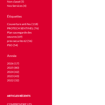
Non classé (5)
Nos Services (4)
Étiquettes
Couverture anti feu (118)
PROTECH SENTINEL (76)
Plan sauvegarde des
oeuvres (69)
prev securite 62 (56)
PSO (54)
Année
2026 (17)
2025 (80)
2024 (42)
2023 (43)
2022 (32)
ARTICLES RÉCENTS
COMPRENDRE LES