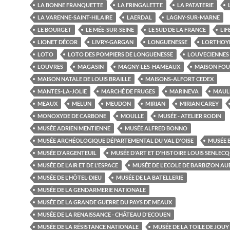
LA BONNE FRANQUETTE
LA FRINGALETTE
LA PATATERIE
LA VARENNE-SAINT-HILAIRE
LAERDAL
LAGNY-SUR-MARNE
LE BOURGET
LE MÉE-SUR-SEINE
LE SUD DE LA FRANCE
LIF
LIONET DÉCOR
LIVRY-GARGAN
LONGUENESSE
LORTHOY
LOTO
LOTO DES POMPIERS DE LONGUENESSE
LOUVECIENNES
LOUVRES
MAGASIN
MAGNY-LES-HAMEAUX
MAISON FOU
MAISON NATALE DE LOUIS BRAILLE
MAISONS-ALFORT CEDEX
MANTES-LA-JOLIE
MARCHÉ DE FRUGES
MARINEVA
MAUL
MEAUX
MELUN
MEUDON
MIRIAN
MIRIAN CAREY
MONOXYDE DE CARBONE
MOULLE
MUSÉE - ATELIER RODIN
MUSÉE ADRIEN MENTIENNE
MUSÉE ALFRED BONNO
MUSÉE ARCHÉOLOGIQUE DÉPARTEMENTAL DU VAL D'OISE
MUSÉE 
MUSÉE D'ARGENTEUIL
MUSÉE D'ART ET D'HISTOIRE LOUIS SENLECQ
MUSÉE DE L'AIR ET DE L'ESPACE
MUSÉE DE L'ECOLE DE BARBIZON A
MUSÉE DE L'HÔTEL-DIEU
MUSÉE DE LA BATELLERIE
MUSÉE DE LA GENDARMERIE NATIONALE
MUSÉE DE LA GRANDE GUERRE DU PAYS DE MEAUX
MUSÉE DE LA RENAISSANCE - CHÂTEAU D'ECOUEN
MUSÉE DE LA RÉSISTANCE NATIONALE
MUSÉE DE LA TOILE DE JOUY