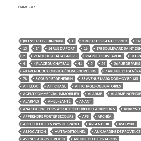
J’AIME ÇA :
(BO N°3 DU 19 JUIN 2008)
1
1 RUE DU SERGENT PERRIER
1 R
13
14
14 RUE DU PORT
16
178 BOULEVARD SAINT DEN
2
21 RUE DES CHÂTAIGNIERS
254 RUE LOUIS SAVOIE
31 GR
4
4 PLACE DU CHÂTEAU
41
5
54
56 RUE DE PARIS
60 AVENUE DU CONSUL-GÉNÉRAL-NORDLING
7 AVENUE DU GÉNÉRA
78
8 COUR PIERRE HERBIN
88 AVENUE MARX DORMOY BP 135
AFFELOU
AFFICHAGE
AFFICHAGES OBLIGATOIRES
AGENT COMMERCIAL IMMOBILIER
ALARME
ALARME INCENDIE
ALARMES
AMELI-SANTÉ
ANACT
ANAF EXTINCTEURS. ASSOCIÉ : SECURELIFE PARAMEDICS
ANALYSTE
APPRENDRE PORTER SECOURS
APS
ARCHÉA
ARCHÉOLOGIE EN PAYS DE FRANCE
ARGENTEUIL
ASPHYXIE
ASSOCIATION
AU TRADITIONNEL
AUX JARDINS DE PROVENCE
AVENUE AUGUSTE RODIN
AVENUE DU 13E DRAGONS