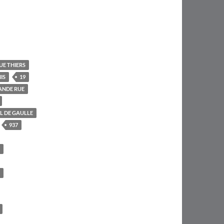
UE THIERS
IS
19
ANDE RUE
L DE GAULLE
937