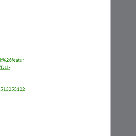
%26featur
DLI-
/4513255122