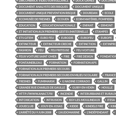
DIRCONBRICK VIDÉO SURVEILLANCE
DOCK GAMES
DOCUMEN
DOCUMENT ANALYSTE DES RISQUES
DOCUMENT UNIQUE
DOCUMENT UNIQUE PREVENTION RISQUE
DOURDAN
ECOLE
ECOMUSÉE DE FRESNES
ECOUEN
ECRM MATÉRIEL POMPIERS
EDUCATION
EDUCATION NATIONALE
ENFANT
ERMONT
ET INITIATION AUX PREMIERS GESTES (MATERNELLE
ETAMPES
ETS GITEM
EURO FEU
EURODIS
EUROFEU
EUROPE
EXTINCTEUR
EXTINCTEUR CRECHE
EXTINCTION
EXTINPR
FASHION
FEU
FEU FRITEUSE
FEU VOITURE
FEUX VOITURE SAINT OMER
FIRE
FIRE DESIGN
FONDATIO
FONTAINEBLEAU
FORMATION
FORMATION APS
FORMATION AUX PREMIERS SECOURS
FORMATION AUX PREMIERS SECOURS EN MILIEU SCOLAIRE
FRANCE
FRESNES
FUMIMARSK
G NADINE CORRADO
GALLIN
GRANDE RUE CHARLES DE GAULLE
GUIRY-EN-VEXIN
HOULLE
HTTP://WWW.ANACT.FR/
INCENDIE
INTERURBAINS ET RURAU
INTOXICATION
INTRUSION
ISSY-LES-MOULINEAUX
ITESA
JOUECLUB
JOUY-EN-JOSAS
KIDDE
KINDELE FIRE
KIN
L'ARRÊTÉ DU 9 JUIN 2008
L'AUDOMARINE
L'INDÉPENDANT