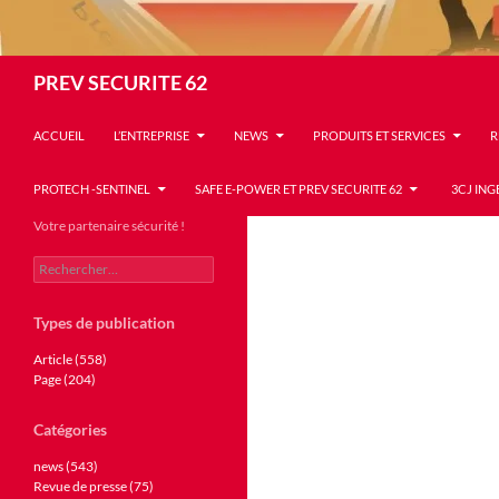
Recherche
PREV SECURITE 62
ACCUEIL
L’ENTREPRISE
NEWS
PRODUITS ET SERVICES
R
PROTECH -SENTINEL
SAFE E-POWER ET PREV SECURITE 62
3CJ ING
Votre partenaire sécurité !
Rechercher :
Types de publication
Article (558)
Page (204)
Catégories
news (543)
Revue de presse (75)