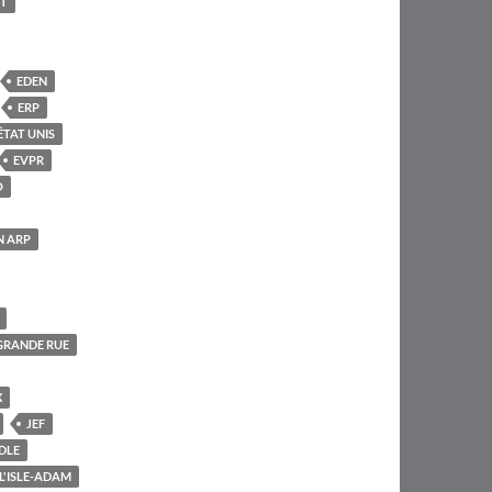
T
EDEN
ERP
ÊTAT UNIS
EVPR
O
N ARP
GRANDE RUE
X
JEF
DLE
L'ISLE-ADAM