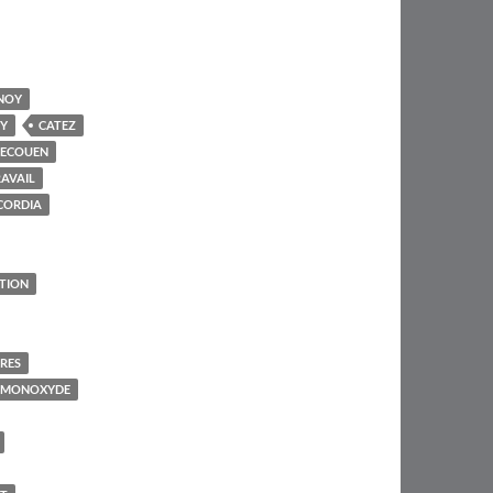
NOY
Y
CATEZ
'ECOUEN
AVAIL
CORDIA
TION
IRES
 MONOXYDE