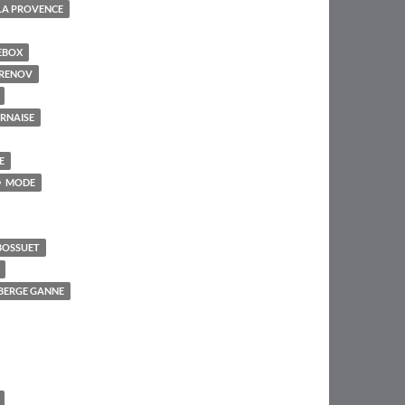
LA PROVENCE
EBOX
RENOV
RNAISE
E
MODE
BOSSUET
UBERGE GANNE