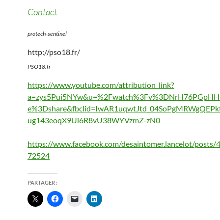
Contact
protech-sentinel
http://pso18.fr/
PSO18.fr
https://www.youtube.com/attribution_link?
a=zys5Pui5NYw&u=%2Fwatch%3Fv%3DNrH76PGpHHk
e%3Dshare&fbclid=IwAR1uqwtJtd_04SoPgMRWgQEPkf
ug143eoqX9Ul6R8vU38WYVzmZ-zN0
https://www.facebook.com/desaintomer.lancelot/posts
72524
PARTAGER :