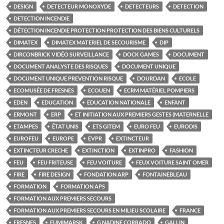
DESIGN
DETECTEUR MONOXYDE
DETECTEURS
DETECTION
DETECTION INCENDIE
DÉTECTION INCENDIE PROTECTION PROTECTION DES BIENS CULTURELS
DIMATEX
DIMATEX MATERIEL DE SECOURISME
DIP
DIRCONBRICK VIDÉO SURVEILLANCE
DOCK GAMES
DOCUMENT
DOCUMENT ANALYSTE DES RISQUES
DOCUMENT UNIQUE
DOCUMENT UNIQUE PREVENTION RISQUE
DOURDAN
ECOLE
ECOMUSÉE DE FRESNES
ECOUEN
ECRM MATÉRIEL POMPIERS
EDEN
EDUCATION
EDUCATION NATIONALE
ENFANT
ERMONT
ERP
ET INITIATION AUX PREMIERS GESTES (MATERNELLE
ETAMPES
ÊTAT UNIS
ETS GITEM
EURO FEU
EURODIS
EUROFEU
EUROPE
EVPR
EXTINCTEUR
EXTINCTEUR CRECHE
EXTINCTION
EXTINPRO
FASHION
FEU
FEU FRITEUSE
FEU VOITURE
FEUX VOITURE SAINT OMER
FIRE
FIRE DESIGN
FONDATION ARP
FONTAINEBLEAU
FORMATION
FORMATION APS
FORMATION AUX PREMIERS SECOURS
FORMATION AUX PREMIERS SECOURS EN MILIEU SCOLAIRE
FRANCE
FRESNES
FUMIMARSK
G NADINE CORRADO
GALLIN