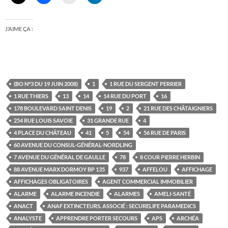
J’AIME ÇA :
(BO N°3 DU 19 JUIN 2008)
1
1 RUE DU SERGENT PERRIER
1 RUE THIERS
13
14
14 RUE DU PORT
16
178 BOULEVARD SAINT DENIS
19
2
21 RUE DES CHÂTAIGNIERS
254 RUE LOUIS SAVOIE
31 GRANDE RUE
4
4 PLACE DU CHÂTEAU
41
5
54
56 RUE DE PARIS
60 AVENUE DU CONSUL-GÉNÉRAL-NORDLING
7 AVENUE DU GÉNÉRAL DE GAULLE
78
8 COUR PIERRE HERBIN
88 AVENUE MARX DORMOY BP 135
937
AFFELOU
AFFICHAGE
AFFICHAGES OBLIGATOIRES
AGENT COMMERCIAL IMMOBILIER
ALARME
ALARME INCENDIE
ALARMES
AMELI-SANTÉ
ANACT
ANAF EXTINCTEURS. ASSOCIÉ : SECURELIFE PARAMEDICS
ANALYSTE
APPRENDRE PORTER SECOURS
APS
ARCHÉA