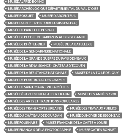
MUSÉE ALFRED BONNO
MUSÉE ARCHÉOLOGIQUE DÉPARTEMENTAL DU VAL D'OISE
MUSÉE BOSSUET
MUSÉE D'ARGENTEUIL
MUSÉE D'ART ET D'HISTOIRE LOUIS SENLECQ
MUSÉE DE L'AIR ET DE L'ESPACE
MUSÉE DE L'ECOLE DE BARBIZON AUBERGE GANNE
MUSÉE DE L'HÔTEL-DIEU
MUSÉE DE LA BATELLERIE
MUSÉE DE LA GENDARMERIE NATIONALE
MUSÉE DE LA GRANDE GUERRE DU PAYS DE MEAUX
MUSÉE DE LA RENAISSANCE - CHÂTEAU D'ECOUEN
MUSÉE DE LA RÉSISTANCE NATIONALE
MUSÉE DE LA TOILE DE JOUY
MUSÉE DE PORT-ROYAL DES CHAMPS
MUSÉE DE SAINT-MAUR - VILLA MÉDICIS
MUSÉE DÉPARTEMENTAL ALBERT KAHN
MUSÉE DES ANNÉES 1930
MUSÉE DES ARTS ET TRADITIONS POPULAIRES
MUSÉE DES TRANSPORTS URBAINS
MUSÉE DES TRAVAUX PUBLICS
MUSÉE DU CHÂTEAU DE DOURDAN
MUSÉE DUNOYER DE SEGONZAC
MUSÉE FOURNAISE
MUSÉE FRANÇAIS DE LA CARTE À JOUER
MUSÉE FRANÇAIS DE LA PHOTOGRAPHIE
MUSÉE GATIEN BONNET