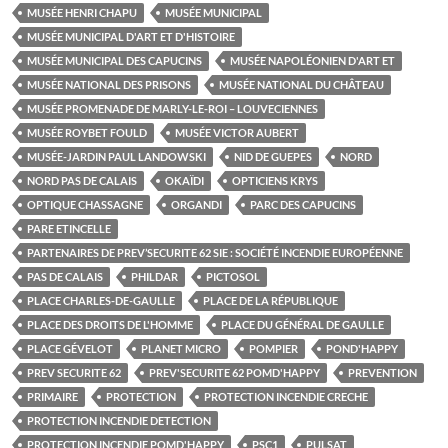
MUSÉE HENRI CHAPU
MUSÉE MUNICIPAL
MUSÉE MUNICIPAL D'ART ET D'HISTOIRE
MUSÉE MUNICIPAL DES CAPUCINS
MUSÉE NAPOLÉONIEN D'ART ET
MUSÉE NATIONAL DES PRISONS
MUSÉE NATIONAL DU CHÂTEAU
MUSÉE PROMENADE DE MARLY-LE-ROI – LOUVECIENNES
MUSÉE ROYBET FOULD
MUSÉE VICTOR AUBERT
MUSÉE-JARDIN PAUL LANDOWSKI
NID DE GUEPES
NORD
NORD PAS DE CALAIS
OKAÏDI
OPTICIENS KRYS
OPTIQUE CHASSAGNE
ORGANDI
PARC DES CAPUCINS
PARE ETINCELLE
PARTENAIRES DE PREV’SECURITE 62 SIE : SOCIÉTÉ INCENDIE EUROPÉENNE
PAS DE CALAIS
PHILDAR
PICTOSOL
PLACE CHARLES-DE-GAULLE
PLACE DE LA RÉPUBLIQUE
PLACE DES DROITS DE L'HOMME
PLACE DU GÉNÉRAL DE GAULLE
PLACE GÉVELOT
PLANET MICRO
POMPIER
POND'HAPPY
PREV SECURITE 62
PREV'SECURITE 62 POMD'HAPPY
PREVENTION
PRIMAIRE
PROTECTION
PROTECTION INCENDIE CRECHE
PROTECTION INCENDIE DETECTION
PROTECTION INCENDIE POMD'HAPPY
PSC1
PULSAT