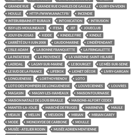
GRANDE RUE
GRANDE RUE CHARLES DE GAULLE
GUIRY-EN-VEXIN
HOULLE
HTTP://WWW.ANACT.FR/
INCENDIE
INTERURBAINS ET RURAUX
INTOXICATION
INTRUSION
ISSY-LES-MOULINEAUX
ITESA
JEF
JOUECLUB
JOUY-EN-JOSAS
KIDDE
KINDELE FIRE
KINDLE
L'ARRÊTÉ DU 9 JUIN 2008
L'AUDOMARINE
L'INDÉPENDANT
L'ISLE-ADAM
LA BONNE FRANQUETTE
LA FRINGALETTE
LA PATATERIE
LA PROVENCE
LA VARENNE-SAINT-HILAIRE
LAERDAL
LAGNY-SUR-MARNE
LE BOURGET
LE MÉE-SUR-SEINE
LE SUD DE LA FRANCE
LIFEBOX
LIONET DÉCOR
LIVRY-GARGAN
LONGUENESSE
LORTHOYRENOV
LOTO
LOTO DES POMPIERS DE LONGUENESSE
LOUVECIENNES
LOUVRES
MAGASIN
MAGNY-LES-HAMEAUX
MAISON FOURNAISE
MAISON NATALE DE LOUIS BRAILLE
MAISONS-ALFORT CEDEX
MANTES-LA-JOLIE
MARCHÉ DE FRUGES
MARINEVA
MAULE
MEAUX
MELUN
MEUDON
MIRIAN
MIRIAN CAREY
MODE
MONOXYDE DE CARBONE
MOULLE
MUSÉE - ATELIER RODIN
MUSÉE ADRIEN MENTIENNE