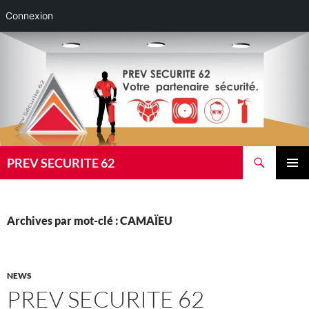
Connexion
Aller
au
contenu
Recherche
PREV SECURITE 62
MENU
PRINCI
Archives par mot-clé : CAMAÏEU
NEWS
PREV SECURITE 62