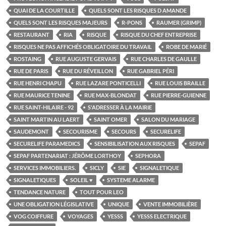
QUAI DE LA COURTILLE
QUELS SONT LES RISQUES D AMANDE
QUELS SONT LES RISQUES MAJEURS
R-PONS
RAUMER (GRIMP)
RESTAURANT
RIA
RISQUE
RISQUE DU CHEF ENTREPRISE
RISQUES NE PAS AFFICHÉS OBLIGATOIRE DU TRAVAIL
ROBE DE MARIÉ
ROSTAING
RUE AUGUSTE GERVAIS
RUE CHARLES DE GAULLE
RUE DE PARIS
RUE DU RÉVEILLON
RUE GABRIEL PÉRI
RUE HENRI CHAPU
RUE LAZARE PONTICELLI
RUE LOUIS BRAILLE
RUE MAURICE TENINE
RUE MAX-BLONDAT
RUE PIERRE-GUIENNE
RUE SAINT-HILAIRE - 92
S'ADRESSER À LA MAIRIE
SAINT MARTIN AU LAERT
SAINT OMER
SALON DU MARIAGE
SAUDEMONT
SECOURISME
SECOURS
SECURELIFE
SECURELIFE PARAMEDICS
SENSIBILISATION AUX RISQUES
SEPAF
SEPAF PARTENARIAT : JÉRÔME LORTHOY
SEPHORA
SERVICES IMMOBILIERS.
SICLY
SIE
SIGNALETIQUE
SIGNALETIQUES
SOLEIL ♥
SYSTEME ALARME
TENDANCE NATURE
TOUT POUR LEO
UNE OBLIGATION LÉGISLATIVE
UNIQUE
VENTE IMMOBILIÈRE
VOG COIFFURE
VOYAGES
YESSS
YESSS ELECTRIQUE