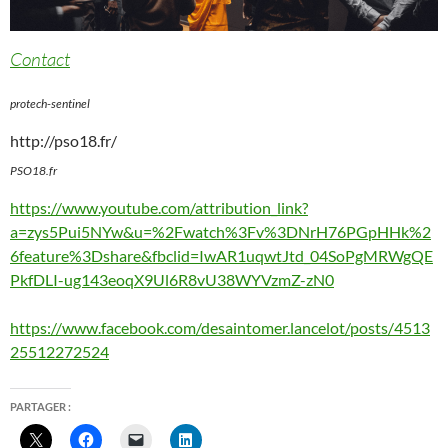
Contact
protech-sentinel
http://pso18.fr/
PSO18.fr
https://www.youtube.com/attribution_link?
a=zys5Pui5NYw&u=%2Fwatch%3Fv%3DNrH76PGpHHk%2
6feature%3Dshare&fbclid=IwAR1uqwtJtd_04SoPgMRWgQE
PkfDLI-ug143eoqX9Ul6R8vU38WYVzmZ-zN0
https://www.facebook.com/desaintomer.lancelot/posts/4513
25512272524
PARTAGER :