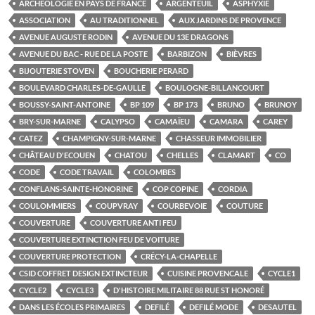
ARCHÉOLOGIE EN PAYS DE FRANCE
ARGENTEUIL
ASPHYXIE
ASSOCIATION
AU TRADITIONNEL
AUX JARDINS DE PROVENCE
AVENUE AUGUSTE RODIN
AVENUE DU 13E DRAGONS
AVENUE DU BAC - RUE DE LA POSTE
BARBIZON
BIÈVRES
BIJOUTERIE STOVEN
BOUCHERIE PERARD
BOULEVARD CHARLES-DE-GAULLE
BOULOGNE-BILLANCOURT
BOUSSY-SAINT-ANTOINE
BP 109
BP 173
BRUNO
BRUNOY
BRY-SUR-MARNE
CALYPSO
CAMAÏEU
CAMARA
CAREY
CATEZ
CHAMPIGNY-SUR-MARNE
CHASSEUR IMMOBILIER
CHÂTEAU D'ECOUEN
CHATOU
CHELLES
CLAMART
CO
CODE
CODE TRAVAIL
COLOMBES
CONFLANS-SAINTE-HONORINE
COP COPINE
CORDIA
COULOMMIERS
COUPVRAY
COURBEVOIE
COUTURE
COUVERTURE
COUVERTURE ANTI FEU
COUVERTURE EXTINCTION FEU DE VOITURE
COUVERTURE PROTECTION
CRÉCY-LA-CHAPELLE
CSID COFFRET DESIGN EXTINCTEUR
CUISINE PROVENCALE
CYCLE1
CYCLE2
CYCLE3
D'HISTOIRE MILITAIRE 88 RUE ST HONORÉ
DANS LES ÉCOLES PRIMAIRES
DEFILÉ
DEFILÉ MODE
DESAUTEL