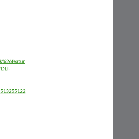
%26featur
DLI-
/4513255122