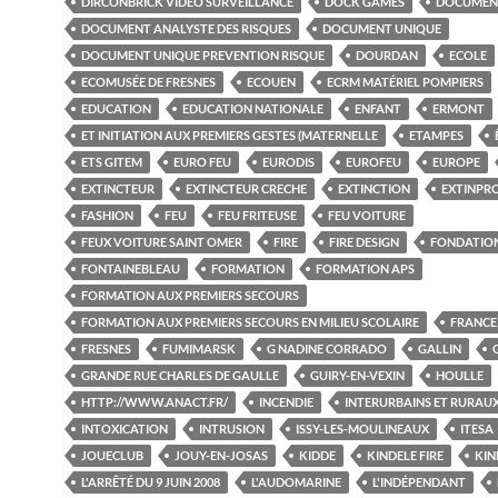
DIRCONBRICK VIDÉO SURVEILLANCE
DOCK GAMES
DOCUMEN
DOCUMENT ANALYSTE DES RISQUES
DOCUMENT UNIQUE
DOCUMENT UNIQUE PREVENTION RISQUE
DOURDAN
ECOLE
ECOMUSÉE DE FRESNES
ECOUEN
ECRM MATÉRIEL POMPIERS
EDUCATION
EDUCATION NATIONALE
ENFANT
ERMONT
ET INITIATION AUX PREMIERS GESTES (MATERNELLE
ETAMPES
ETS GITEM
EURO FEU
EURODIS
EUROFEU
EUROPE
EXTINCTEUR
EXTINCTEUR CRECHE
EXTINCTION
EXTINPR
FASHION
FEU
FEU FRITEUSE
FEU VOITURE
FEUX VOITURE SAINT OMER
FIRE
FIRE DESIGN
FONDATIO
FONTAINEBLEAU
FORMATION
FORMATION APS
FORMATION AUX PREMIERS SECOURS
FORMATION AUX PREMIERS SECOURS EN MILIEU SCOLAIRE
FRANCE
FRESNES
FUMIMARSK
G NADINE CORRADO
GALLIN
GRANDE RUE CHARLES DE GAULLE
GUIRY-EN-VEXIN
HOULLE
HTTP://WWW.ANACT.FR/
INCENDIE
INTERURBAINS ET RURAU
INTOXICATION
INTRUSION
ISSY-LES-MOULINEAUX
ITESA
JOUECLUB
JOUY-EN-JOSAS
KIDDE
KINDELE FIRE
KIN
L'ARRÊTÉ DU 9 JUIN 2008
L'AUDOMARINE
L'INDÉPENDANT