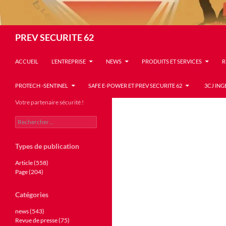
Recherche
PREV SECURITE 62
ACCUEIL
L’ENTREPRISE
NEWS
PRODUITS ET SERVICES
R
PROTECH -SENTINEL
SAFE E-POWER ET PREV SECURITE 62
3CJ ING
Votre partenaire sécurité !
Rechercher :
Types de publication
Article (558)
Page (204)
Catégories
news (543)
Revue de presse (75)