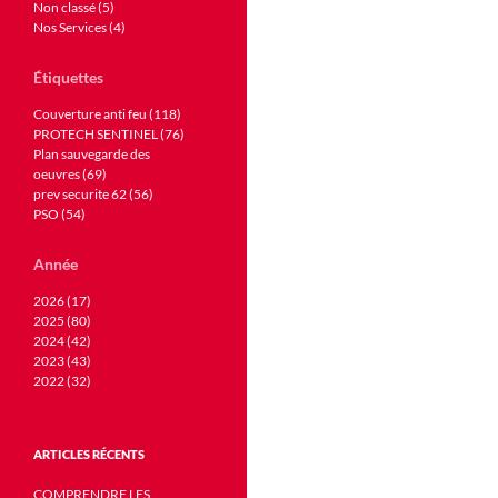
Non classé (5)
Nos Services (4)
Étiquettes
Couverture anti feu (118)
PROTECH SENTINEL (76)
Plan sauvegarde des
oeuvres (69)
prev securite 62 (56)
PSO (54)
Année
2026 (17)
2025 (80)
2024 (42)
2023 (43)
2022 (32)
ARTICLES RÉCENTS
COMPRENDRE LES