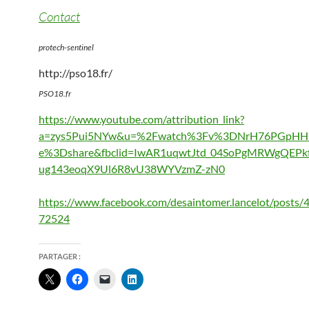
Contact
protech-sentinel
http://pso18.fr/
PSO18.fr
https://www.youtube.com/attribution_link?
a=zys5Pui5NYw&u=%2Fwatch%3Fv%3DNrH76PGpHHk
e%3Dshare&fbclid=IwAR1uqwtJtd_04SoPgMRWgQEPkf
ug143eoqX9Ul6R8vU38WYVzmZ-zN0
https://www.facebook.com/desaintomer.lancelot/posts
72524
PARTAGER :