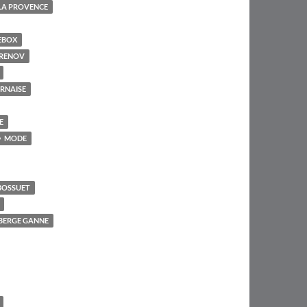
LA PROVENCE
EBOX
RENOV
RNAISE
E
MODE
BOSSUET
UBERGE GANNE