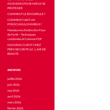
INCENDIES POUR MIEUX SE
PROTEGER
COMMENT LE BOIS BRULE ?
COMMENT NAIT UN
PYROCUMULONIMBUS ?
Manœuvres d’extinction Feux
de Forêt – Techniques
combinées et Colonne FDF
NOUVEAU CLIENT CHEZ
PREV SECURITE 62 : L AIR DE
BEAUTE
ARCHIVES
juillet 2026
juin 2026
mai 2026
avril 2026
mars 2026
février 2026