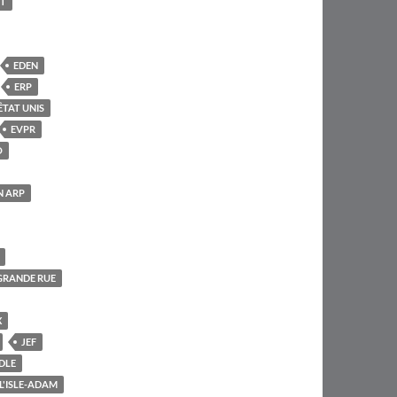
T
EDEN
ERP
ÊTAT UNIS
EVPR
O
N ARP
GRANDE RUE
X
JEF
DLE
L'ISLE-ADAM