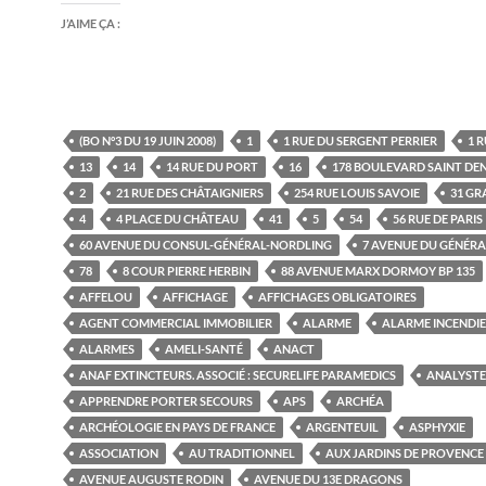
J’AIME ÇA :
(BO N°3 DU 19 JUIN 2008)
1
1 RUE DU SERGENT PERRIER
1 R
13
14
14 RUE DU PORT
16
178 BOULEVARD SAINT DEN
2
21 RUE DES CHÂTAIGNIERS
254 RUE LOUIS SAVOIE
31 GR
4
4 PLACE DU CHÂTEAU
41
5
54
56 RUE DE PARIS
60 AVENUE DU CONSUL-GÉNÉRAL-NORDLING
7 AVENUE DU GÉNÉRA
78
8 COUR PIERRE HERBIN
88 AVENUE MARX DORMOY BP 135
AFFELOU
AFFICHAGE
AFFICHAGES OBLIGATOIRES
AGENT COMMERCIAL IMMOBILIER
ALARME
ALARME INCENDIE
ALARMES
AMELI-SANTÉ
ANACT
ANAF EXTINCTEURS. ASSOCIÉ : SECURELIFE PARAMEDICS
ANALYSTE
APPRENDRE PORTER SECOURS
APS
ARCHÉA
ARCHÉOLOGIE EN PAYS DE FRANCE
ARGENTEUIL
ASPHYXIE
ASSOCIATION
AU TRADITIONNEL
AUX JARDINS DE PROVENCE
AVENUE AUGUSTE RODIN
AVENUE DU 13E DRAGONS