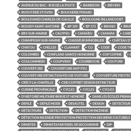
AVENUE DU BAC - RUE DE LA POSTE
BARBIZON
BIÈVRES
BIJOUTERIE STOVEN
BOUCHERIE PERARD
BOULEVARD CHARLES-DE-GAULLE
BOULOGNE-BILLANCOURT
BOUSSY-SAINT-ANTOINE
BP 109
BP 173
BRUNO
BRU
BRY-SUR-MARNE
CALYPSO
CAMAÏEU
CAMARA
CARE
CHAMPIGNY-SUR-MARNE
CHASSEUR IMMOBILIER
CHÂTEAU D
CHATOU
CHELLES
CLAMART
CO
CODE
CODE TR
COLOMBES
CONFLANS-SAINTE-HONORINE
COP COPINE
COULOMMIERS
COUPVRAY
COURBEVOIE
COUTURE
COUVERTURE
COUVERTURE ANTI FEU
COUVERTURE EXTINCTION FEU DE VOITURE
COUVERTURE PROTEC
CRÉCY-LA-CHAPELLE
CSID COFFRET DESIGN EXTINCTEUR
CUISINE PROVENCALE
CYCLE1
CYCLE2
CYCLE3
D'HISTOIRE MILITAIRE 88 RUE ST HONORÉ
DANS LES ÉCOLES PRIMA
DEFILÉ
DEFILÉ MODE
DESAUTEL
DESIGN
DETECTEUR
DETECTEURS
DETECTION
DETECTION INCENDIE
DÉTECTION INCENDIE PROTECTION PROTECTION DES BIENS CULTURELS
DIMATEX
DIMATEX MATERIEL DE SECOURISME
DIP