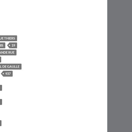
UE THIERS
IS
19
ANDE RUE
L DE GAULLE
937