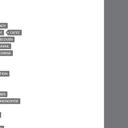
NOY
Y
CATEZ
'ECOUEN
AVAIL
CORDIA
TION
IRES
 MONOXYDE