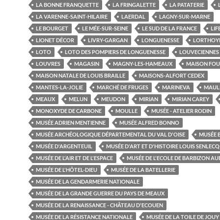
LA BONNE FRANQUETTE
LA FRINGALETTE
LA PATATERIE
LA VARENNE-SAINT-HILAIRE
LAERDAL
LAGNY-SUR-MARNE
LE BOURGET
LE MÉE-SUR-SEINE
LE SUD DE LA FRANCE
LIF
LIONET DÉCOR
LIVRY-GARGAN
LONGUENESSE
LORTHOY
LOTO
LOTO DES POMPIERS DE LONGUENESSE
LOUVECIENNES
LOUVRES
MAGASIN
MAGNY-LES-HAMEAUX
MAISON FOU
MAISON NATALE DE LOUIS BRAILLE
MAISONS-ALFORT CEDEX
MANTES-LA-JOLIE
MARCHÉ DE FRUGES
MARINEVA
MAUL
MEAUX
MELUN
MEUDON
MIRIAN
MIRIAN CAREY
MONOXYDE DE CARBONE
MOULLE
MUSÉE - ATELIER RODIN
MUSÉE ADRIEN MENTIENNE
MUSÉE ALFRED BONNO
MUSÉE ARCHÉOLOGIQUE DÉPARTEMENTAL DU VAL D'OISE
MUSÉE 
MUSÉE D'ARGENTEUIL
MUSÉE D'ART ET D'HISTOIRE LOUIS SENLECQ
MUSÉE DE L'AIR ET DE L'ESPACE
MUSÉE DE L'ECOLE DE BARBIZON A
MUSÉE DE L'HÔTEL-DIEU
MUSÉE DE LA BATELLERIE
MUSÉE DE LA GENDARMERIE NATIONALE
MUSÉE DE LA GRANDE GUERRE DU PAYS DE MEAUX
MUSÉE DE LA RENAISSANCE - CHÂTEAU D'ECOUEN
MUSÉE DE LA RÉSISTANCE NATIONALE
MUSÉE DE LA TOILE DE JOUY