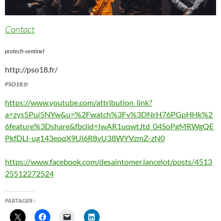
Contact
protech-sentinel
http://pso18.fr/
PSO18.fr
https://www.youtube.com/attribution_link?
a=zys5Pui5NYw&u=%2Fwatch%3Fv%3DNrH76PGpHHk%2
6feature%3Dshare&fbclid=IwAR1uqwtJtd_04SoPgMRWgQE
PkfDLI-ug143eoqX9Ul6R8vU38WYVzmZ-zN0
https://www.facebook.com/desaintomer.lancelot/posts/4513
25512272524
PARTAGER :