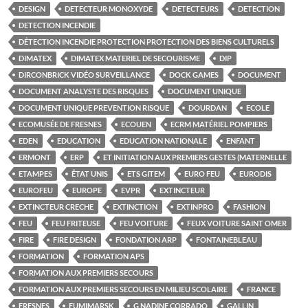
DESIGN
DETECTEUR MONOXYDE
DETECTEURS
DETECTION
DETECTION INCENDIE
DÉTECTION INCENDIE PROTECTION PROTECTION DES BIENS CULTURELS
DIMATEX
DIMATEX MATERIEL DE SECOURISME
DIP
DIRCONBRICK VIDÉO SURVEILLANCE
DOCK GAMES
DOCUMENT
DOCUMENT ANALYSTE DES RISQUES
DOCUMENT UNIQUE
DOCUMENT UNIQUE PREVENTION RISQUE
DOURDAN
ECOLE
ECOMUSÉE DE FRESNES
ECOUEN
ECRM MATÉRIEL POMPIERS
EDEN
EDUCATION
EDUCATION NATIONALE
ENFANT
ERMONT
ERP
ET INITIATION AUX PREMIERS GESTES (MATERNELLE
ETAMPES
ÊTAT UNIS
ETS GITEM
EURO FEU
EURODIS
EUROFEU
EUROPE
EVPR
EXTINCTEUR
EXTINCTEUR CRECHE
EXTINCTION
EXTINPRO
FASHION
FEU
FEU FRITEUSE
FEU VOITURE
FEUX VOITURE SAINT OMER
FIRE
FIRE DESIGN
FONDATION ARP
FONTAINEBLEAU
FORMATION
FORMATION APS
FORMATION AUX PREMIERS SECOURS
FORMATION AUX PREMIERS SECOURS EN MILIEU SCOLAIRE
FRANCE
FRESNES
FUMIMARSK
G NADINE CORRADO
GALLIN