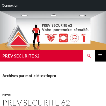
Connexion
Aller
au
contenu
Recherche
PREV SECURITE 62
MENU
PRINCI
Archives par mot-clé : extinpro
NEWS
PREV SECURITE 62