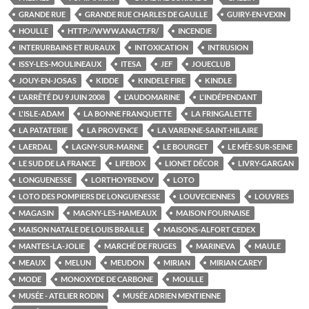
GRANDE RUE
GRANDE RUE CHARLES DE GAULLE
GUIRY-EN-VEXIN
HOULLE
HTTP://WWW.ANACT.FR/
INCENDIE
INTERURBAINS ET RURAUX
INTOXICATION
INTRUSION
ISSY-LES-MOULINEAUX
ITESA
JEF
JOUECLUB
JOUY-EN-JOSAS
KIDDE
KINDELE FIRE
KINDLE
L'ARRÊTÉ DU 9 JUIN 2008
L'AUDOMARINE
L'INDÉPENDANT
L'ISLE-ADAM
LA BONNE FRANQUETTE
LA FRINGALETTE
LA PATATERIE
LA PROVENCE
LA VARENNE-SAINT-HILAIRE
LAERDAL
LAGNY-SUR-MARNE
LE BOURGET
LE MÉE-SUR-SEINE
LE SUD DE LA FRANCE
LIFEBOX
LIONET DÉCOR
LIVRY-GARGAN
LONGUENESSE
LORTHOYRENOV
LOTO
LOTO DES POMPIERS DE LONGUENESSE
LOUVECIENNES
LOUVRES
MAGASIN
MAGNY-LES-HAMEAUX
MAISON FOURNAISE
MAISON NATALE DE LOUIS BRAILLE
MAISONS-ALFORT CEDEX
MANTES-LA-JOLIE
MARCHÉ DE FRUGES
MARINEVA
MAULE
MEAUX
MELUN
MEUDON
MIRIAN
MIRIAN CAREY
MODE
MONOXYDE DE CARBONE
MOULLE
MUSÉE - ATELIER RODIN
MUSÉE ADRIEN MENTIENNE