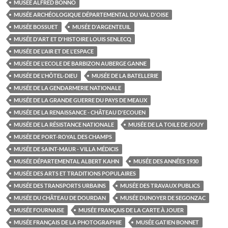
MUSÉE ALFRED BONNO
MUSÉE ARCHÉOLOGIQUE DÉPARTEMENTAL DU VAL D'OISE
MUSÉE BOSSUET
MUSÉE D'ARGENTEUIL
MUSÉE D'ART ET D'HISTOIRE LOUIS SENLECQ
MUSÉE DE L'AIR ET DE L'ESPACE
MUSÉE DE L'ECOLE DE BARBIZON AUBERGE GANNE
MUSÉE DE L'HÔTEL-DIEU
MUSÉE DE LA BATELLERIE
MUSÉE DE LA GENDARMERIE NATIONALE
MUSÉE DE LA GRANDE GUERRE DU PAYS DE MEAUX
MUSÉE DE LA RENAISSANCE - CHÂTEAU D'ECOUEN
MUSÉE DE LA RÉSISTANCE NATIONALE
MUSÉE DE LA TOILE DE JOUY
MUSÉE DE PORT-ROYAL DES CHAMPS
MUSÉE DE SAINT-MAUR - VILLA MÉDICIS
MUSÉE DÉPARTEMENTAL ALBERT KAHN
MUSÉE DES ANNÉES 1930
MUSÉE DES ARTS ET TRADITIONS POPULAIRES
MUSÉE DES TRANSPORTS URBAINS
MUSÉE DES TRAVAUX PUBLICS
MUSÉE DU CHÂTEAU DE DOURDAN
MUSÉE DUNOYER DE SEGONZAC
MUSÉE FOURNAISE
MUSÉE FRANÇAIS DE LA CARTE À JOUER
MUSÉE FRANÇAIS DE LA PHOTOGRAPHIE
MUSÉE GATIEN BONNET