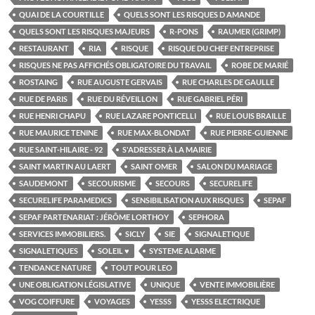
QUAI DE LA COURTILLE
QUELS SONT LES RISQUES D AMANDE
QUELS SONT LES RISQUES MAJEURS
R-PONS
RAUMER (GRIMP)
RESTAURANT
RIA
RISQUE
RISQUE DU CHEF ENTREPRISE
RISQUES NE PAS AFFICHÉS OBLIGATOIRE DU TRAVAIL
ROBE DE MARIÉ
ROSTAING
RUE AUGUSTE GERVAIS
RUE CHARLES DE GAULLE
RUE DE PARIS
RUE DU RÉVEILLON
RUE GABRIEL PÉRI
RUE HENRI CHAPU
RUE LAZARE PONTICELLI
RUE LOUIS BRAILLE
RUE MAURICE TENINE
RUE MAX-BLONDAT
RUE PIERRE-GUIENNE
RUE SAINT-HILAIRE - 92
S'ADRESSER À LA MAIRIE
SAINT MARTIN AU LAERT
SAINT OMER
SALON DU MARIAGE
SAUDEMONT
SECOURISME
SECOURS
SECURELIFE
SECURELIFE PARAMEDICS
SENSIBILISATION AUX RISQUES
SEPAF
SEPAF PARTENARIAT : JÉRÔME LORTHOY
SEPHORA
SERVICES IMMOBILIERS.
SICLY
SIE
SIGNALETIQUE
SIGNALETIQUES
SOLEIL ♥
SYSTEME ALARME
TENDANCE NATURE
TOUT POUR LEO
UNE OBLIGATION LÉGISLATIVE
UNIQUE
VENTE IMMOBILIÈRE
VOG COIFFURE
VOYAGES
YESSS
YESSS ELECTRIQUE