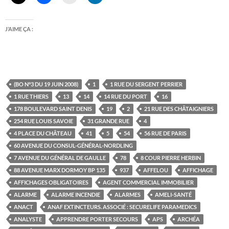
J’AIME ÇA :
(BO N°3 DU 19 JUIN 2008)
1
1 RUE DU SERGENT PERRIER
1 RUE THIERS
13
14
14 RUE DU PORT
16
178 BOULEVARD SAINT DENIS
19
2
21 RUE DES CHÂTAIGNIERS
254 RUE LOUIS SAVOIE
31 GRANDE RUE
4
4 PLACE DU CHÂTEAU
41
5
54
56 RUE DE PARIS
60 AVENUE DU CONSUL-GÉNÉRAL-NORDLING
7 AVENUE DU GÉNÉRAL DE GAULLE
78
8 COUR PIERRE HERBIN
88 AVENUE MARX DORMOY BP 135
937
AFFELOU
AFFICHAGE
AFFICHAGES OBLIGATOIRES
AGENT COMMERCIAL IMMOBILIER
ALARME
ALARME INCENDIE
ALARMES
AMELI-SANTÉ
ANACT
ANAF EXTINCTEURS. ASSOCIÉ : SECURELIFE PARAMEDICS
ANALYSTE
APPRENDRE PORTER SECOURS
APS
ARCHÉA