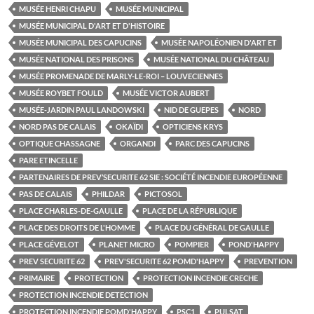
MUSÉE HENRI CHAPU
MUSÉE MUNICIPAL
MUSÉE MUNICIPAL D'ART ET D'HISTOIRE
MUSÉE MUNICIPAL DES CAPUCINS
MUSÉE NAPOLÉONIEN D'ART ET
MUSÉE NATIONAL DES PRISONS
MUSÉE NATIONAL DU CHÂTEAU
MUSÉE PROMENADE DE MARLY-LE-ROI – LOUVECIENNES
MUSÉE ROYBET FOULD
MUSÉE VICTOR AUBERT
MUSÉE-JARDIN PAUL LANDOWSKI
NID DE GUEPES
NORD
NORD PAS DE CALAIS
OKAÏDI
OPTICIENS KRYS
OPTIQUE CHASSAGNE
ORGANDI
PARC DES CAPUCINS
PARE ETINCELLE
PARTENAIRES DE PREV’SECURITE 62 SIE : SOCIÉTÉ INCENDIE EUROPÉENNE
PAS DE CALAIS
PHILDAR
PICTOSOL
PLACE CHARLES-DE-GAULLE
PLACE DE LA RÉPUBLIQUE
PLACE DES DROITS DE L'HOMME
PLACE DU GÉNÉRAL DE GAULLE
PLACE GÉVELOT
PLANET MICRO
POMPIER
POND'HAPPY
PREV SECURITE 62
PREV'SECURITE 62 POMD'HAPPY
PREVENTION
PRIMAIRE
PROTECTION
PROTECTION INCENDIE CRECHE
PROTECTION INCENDIE DETECTION
PROTECTION INCENDIE POMD'HAPPY
PSC1
PULSAT