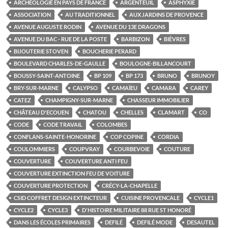
ARCHÉOLOGIE EN PAYS DE FRANCE
ARGENTEUIL
ASPHYXIE
ASSOCIATION
AU TRADITIONNEL
AUX JARDINS DE PROVENCE
AVENUE AUGUSTE RODIN
AVENUE DU 13E DRAGONS
AVENUE DU BAC - RUE DE LA POSTE
BARBIZON
BIÈVRES
BIJOUTERIE STOVEN
BOUCHERIE PERARD
BOULEVARD CHARLES-DE-GAULLE
BOULOGNE-BILLANCOURT
BOUSSY-SAINT-ANTOINE
BP 109
BP 173
BRUNO
BRUNOY
BRY-SUR-MARNE
CALYPSO
CAMAÏEU
CAMARA
CAREY
CATEZ
CHAMPIGNY-SUR-MARNE
CHASSEUR IMMOBILIER
CHÂTEAU D'ECOUEN
CHATOU
CHELLES
CLAMART
CO
CODE
CODE TRAVAIL
COLOMBES
CONFLANS-SAINTE-HONORINE
COP COPINE
CORDIA
COULOMMIERS
COUPVRAY
COURBEVOIE
COUTURE
COUVERTURE
COUVERTURE ANTI FEU
COUVERTURE EXTINCTION FEU DE VOITURE
COUVERTURE PROTECTION
CRÉCY-LA-CHAPELLE
CSID COFFRET DESIGN EXTINCTEUR
CUISINE PROVENCALE
CYCLE1
CYCLE2
CYCLE3
D'HISTOIRE MILITAIRE 88 RUE ST HONORÉ
DANS LES ÉCOLES PRIMAIRES
DEFILÉ
DEFILÉ MODE
DESAUTEL