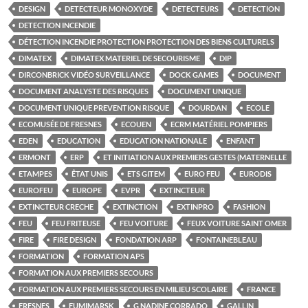
DESIGN
DETECTEUR MONOXYDE
DETECTEURS
DETECTION
DETECTION INCENDIE
DÉTECTION INCENDIE PROTECTION PROTECTION DES BIENS CULTURELS
DIMATEX
DIMATEX MATERIEL DE SECOURISME
DIP
DIRCONBRICK VIDÉO SURVEILLANCE
DOCK GAMES
DOCUMENT
DOCUMENT ANALYSTE DES RISQUES
DOCUMENT UNIQUE
DOCUMENT UNIQUE PREVENTION RISQUE
DOURDAN
ECOLE
ECOMUSÉE DE FRESNES
ECOUEN
ECRM MATÉRIEL POMPIERS
EDEN
EDUCATION
EDUCATION NATIONALE
ENFANT
ERMONT
ERP
ET INITIATION AUX PREMIERS GESTES (MATERNELLE
ETAMPES
ÊTAT UNIS
ETS GITEM
EURO FEU
EURODIS
EUROFEU
EUROPE
EVPR
EXTINCTEUR
EXTINCTEUR CRECHE
EXTINCTION
EXTINPRO
FASHION
FEU
FEU FRITEUSE
FEU VOITURE
FEUX VOITURE SAINT OMER
FIRE
FIRE DESIGN
FONDATION ARP
FONTAINEBLEAU
FORMATION
FORMATION APS
FORMATION AUX PREMIERS SECOURS
FORMATION AUX PREMIERS SECOURS EN MILIEU SCOLAIRE
FRANCE
FRESNES
FUMIMARSK
G NADINE CORRADO
GALLIN