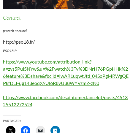
Contact
protech-sentinel
http://pso18.fr/
PSO18.fr
https://www.youtube.com/attribution_link?
a=zys5Pui5NYw&u=%2Fwatch%3Fv%3DNrH76PGpHHk%2
6feature%3Dshare&fbclid=IwAR1uqwtJtd_04SoPgMRWgQE
PkfDLI-ug143eoqX9Ul6R8vU38WYVzmZ-zN0
https://www.facebook.com/desaintomer.lancelot/posts/4513
25512272524
PARTAGER :