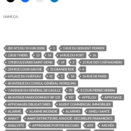
J’AIME ÇA :
(BO N°3 DU 19 JUIN 2008)
1
1 RUE DU SERGENT PERRIER
1 RUE THIERS
13
14
14 RUE DU PORT
16
178 BOULEVARD SAINT DENIS
19
2
21 RUE DES CHÂTAIGNIERS
254 RUE LOUIS SAVOIE
31 GRANDE RUE
4
4 PLACE DU CHÂTEAU
41
5
54
56 RUE DE PARIS
60 AVENUE DU CONSUL-GÉNÉRAL-NORDLING
7 AVENUE DU GÉNÉRAL DE GAULLE
78
8 COUR PIERRE HERBIN
88 AVENUE MARX DORMOY BP 135
937
AFFELOU
AFFICHAGE
AFFICHAGES OBLIGATOIRES
AGENT COMMERCIAL IMMOBILIER
ALARME
ALARME INCENDIE
ALARMES
AMELI-SANTÉ
ANACT
ANAF EXTINCTEURS. ASSOCIÉ : SECURELIFE PARAMEDICS
ANALYSTE
APPRENDRE PORTER SECOURS
APS
ARCHÉA