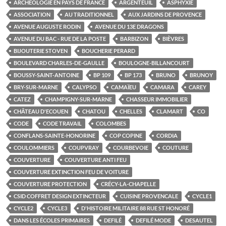
ARCHÉOLOGIE EN PAYS DE FRANCE
ARGENTEUIL
ASPHYXIE
ASSOCIATION
AU TRADITIONNEL
AUX JARDINS DE PROVENCE
AVENUE AUGUSTE RODIN
AVENUE DU 13E DRAGONS
AVENUE DU BAC - RUE DE LA POSTE
BARBIZON
BIÈVRES
BIJOUTERIE STOVEN
BOUCHERIE PERARD
BOULEVARD CHARLES-DE-GAULLE
BOULOGNE-BILLANCOURT
BOUSSY-SAINT-ANTOINE
BP 109
BP 173
BRUNO
BRUNOY
BRY-SUR-MARNE
CALYPSO
CAMAÏEU
CAMARA
CAREY
CATEZ
CHAMPIGNY-SUR-MARNE
CHASSEUR IMMOBILIER
CHÂTEAU D'ECOUEN
CHATOU
CHELLES
CLAMART
CO
CODE
CODE TRAVAIL
COLOMBES
CONFLANS-SAINTE-HONORINE
COP COPINE
CORDIA
COULOMMIERS
COUPVRAY
COURBEVOIE
COUTURE
COUVERTURE
COUVERTURE ANTI FEU
COUVERTURE EXTINCTION FEU DE VOITURE
COUVERTURE PROTECTION
CRÉCY-LA-CHAPELLE
CSID COFFRET DESIGN EXTINCTEUR
CUISINE PROVENCALE
CYCLE1
CYCLE2
CYCLE3
D'HISTOIRE MILITAIRE 88 RUE ST HONORÉ
DANS LES ÉCOLES PRIMAIRES
DEFILÉ
DEFILÉ MODE
DESAUTEL