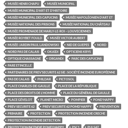
MUSÉE HENRI CHAPU
MUSÉE MUNICIPAL
MUSÉE MUNICIPAL D'ART ET D'HISTOIRE
MUSÉE MUNICIPAL DES CAPUCINS
MUSÉE NAPOLÉONIEN D'ART ET
MUSÉE NATIONAL DES PRISONS
MUSÉE NATIONAL DU CHÂTEAU
MUSÉE PROMENADE DE MARLY-LE-ROI – LOUVECIENNES
MUSÉE ROYBET FOULD
MUSÉE VICTOR AUBERT
MUSÉE-JARDIN PAUL LANDOWSKI
NID DE GUEPES
NORD
NORD PAS DE CALAIS
OKAÏDI
OPTICIENS KRYS
OPTIQUE CHASSAGNE
ORGANDI
PARC DES CAPUCINS
PARE ETINCELLE
PARTENAIRES DE PREV’SECURITE 62 SIE : SOCIÉTÉ INCENDIE EUROPÉENNE
PAS DE CALAIS
PHILDAR
PICTOSOL
PLACE CHARLES-DE-GAULLE
PLACE DE LA RÉPUBLIQUE
PLACE DES DROITS DE L'HOMME
PLACE DU GÉNÉRAL DE GAULLE
PLACE GÉVELOT
PLANET MICRO
POMPIER
POND'HAPPY
PREV SECURITE 62
PREV'SECURITE 62 POMD'HAPPY
PREVENTION
PRIMAIRE
PROTECTION
PROTECTION INCENDIE CRECHE
PROTECTION INCENDIE DETECTION
PROTECTION INCENDIE POMD'HAPPY
PSC1
PULSAT