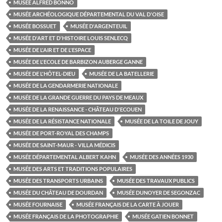
MUSÉE ALFRED BONNO
MUSÉE ARCHÉOLOGIQUE DÉPARTEMENTAL DU VAL D'OISE
MUSÉE BOSSUET
MUSÉE D'ARGENTEUIL
MUSÉE D'ART ET D'HISTOIRE LOUIS SENLECQ
MUSÉE DE L'AIR ET DE L'ESPACE
MUSÉE DE L'ECOLE DE BARBIZON AUBERGE GANNE
MUSÉE DE L'HÔTEL-DIEU
MUSÉE DE LA BATELLERIE
MUSÉE DE LA GENDARMERIE NATIONALE
MUSÉE DE LA GRANDE GUERRE DU PAYS DE MEAUX
MUSÉE DE LA RENAISSANCE - CHÂTEAU D'ECOUEN
MUSÉE DE LA RÉSISTANCE NATIONALE
MUSÉE DE LA TOILE DE JOUY
MUSÉE DE PORT-ROYAL DES CHAMPS
MUSÉE DE SAINT-MAUR - VILLA MÉDICIS
MUSÉE DÉPARTEMENTAL ALBERT KAHN
MUSÉE DES ANNÉES 1930
MUSÉE DES ARTS ET TRADITIONS POPULAIRES
MUSÉE DES TRANSPORTS URBAINS
MUSÉE DES TRAVAUX PUBLICS
MUSÉE DU CHÂTEAU DE DOURDAN
MUSÉE DUNOYER DE SEGONZAC
MUSÉE FOURNAISE
MUSÉE FRANÇAIS DE LA CARTE À JOUER
MUSÉE FRANÇAIS DE LA PHOTOGRAPHIE
MUSÉE GATIEN BONNET