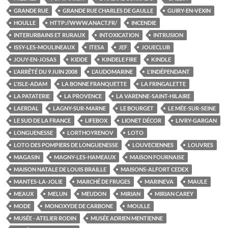
GRANDE RUE
GRANDE RUE CHARLES DE GAULLE
GUIRY-EN-VEXIN
HOULLE
HTTP://WWW.ANACT.FR/
INCENDIE
INTERURBAINS ET RURAUX
INTOXICATION
INTRUSION
ISSY-LES-MOULINEAUX
ITESA
JEF
JOUECLUB
JOUY-EN-JOSAS
KIDDE
KINDELE FIRE
KINDLE
L'ARRÊTÉ DU 9 JUIN 2008
L'AUDOMARINE
L'INDÉPENDANT
L'ISLE-ADAM
LA BONNE FRANQUETTE
LA FRINGALETTE
LA PATATERIE
LA PROVENCE
LA VARENNE-SAINT-HILAIRE
LAERDAL
LAGNY-SUR-MARNE
LE BOURGET
LE MÉE-SUR-SEINE
LE SUD DE LA FRANCE
LIFEBOX
LIONET DÉCOR
LIVRY-GARGAN
LONGUENESSE
LORTHOYRENOV
LOTO
LOTO DES POMPIERS DE LONGUENESSE
LOUVECIENNES
LOUVRES
MAGASIN
MAGNY-LES-HAMEAUX
MAISON FOURNAISE
MAISON NATALE DE LOUIS BRAILLE
MAISONS-ALFORT CEDEX
MANTES-LA-JOLIE
MARCHÉ DE FRUGES
MARINEVA
MAULE
MEAUX
MELUN
MEUDON
MIRIAN
MIRIAN CAREY
MODE
MONOXYDE DE CARBONE
MOULLE
MUSÉE - ATELIER RODIN
MUSÉE ADRIEN MENTIENNE