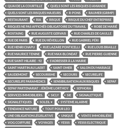
QUAI DE LA COURTILLE
QUELS SONT LES RISQUES D AMANDE
QUELS SONT LES RISQUES MAJEURS
R-PONS
RAUMER (GRIMP)
RESTAURANT
RIA
RISQUE
RISQUE DU CHEF ENTREPRISE
RISQUES NE PAS AFFICHÉS OBLIGATOIRE DU TRAVAIL
ROBE DE MARIÉ
ROSTAING
RUE AUGUSTE GERVAIS
RUE CHARLES DE GAULLE
RUE DE PARIS
RUE DU RÉVEILLON
RUE GABRIEL PÉRI
RUE HENRI CHAPU
RUE LAZARE PONTICELLI
RUE LOUIS BRAILLE
RUE MAURICE TENINE
RUE MAX-BLONDAT
RUE PIERRE-GUIENNE
RUE SAINT-HILAIRE - 92
S'ADRESSER À LA MAIRIE
SAINT MARTIN AU LAERT
SAINT OMER
SALON DU MARIAGE
SAUDEMONT
SECOURISME
SECOURS
SECURELIFE
SECURELIFE PARAMEDICS
SENSIBILISATION AUX RISQUES
SEPAF
SEPAF PARTENARIAT : JÉRÔME LORTHOY
SEPHORA
SERVICES IMMOBILIERS.
SICLY
SIE
SIGNALETIQUE
SIGNALETIQUES
SOLEIL ♥
SYSTEME ALARME
TENDANCE NATURE
TOUT POUR LEO
UNE OBLIGATION LÉGISLATIVE
UNIQUE
VENTE IMMOBILIÈRE
VOG COIFFURE
VOYAGES
YESSS
YESSS ELECTRIQUE