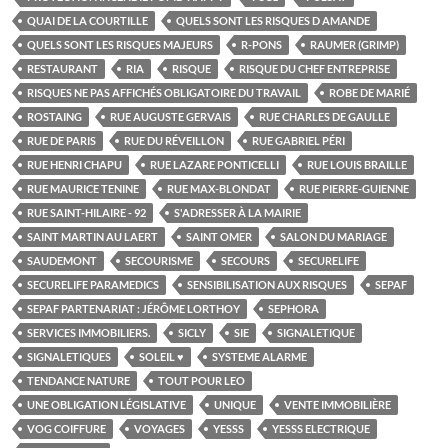
QUAI DE LA COURTILLE
QUELS SONT LES RISQUES D AMANDE
QUELS SONT LES RISQUES MAJEURS
R-PONS
RAUMER (GRIMP)
RESTAURANT
RIA
RISQUE
RISQUE DU CHEF ENTREPRISE
RISQUES NE PAS AFFICHÉS OBLIGATOIRE DU TRAVAIL
ROBE DE MARIÉ
ROSTAING
RUE AUGUSTE GERVAIS
RUE CHARLES DE GAULLE
RUE DE PARIS
RUE DU RÉVEILLON
RUE GABRIEL PÉRI
RUE HENRI CHAPU
RUE LAZARE PONTICELLI
RUE LOUIS BRAILLE
RUE MAURICE TENINE
RUE MAX-BLONDAT
RUE PIERRE-GUIENNE
RUE SAINT-HILAIRE - 92
S'ADRESSER À LA MAIRIE
SAINT MARTIN AU LAERT
SAINT OMER
SALON DU MARIAGE
SAUDEMONT
SECOURISME
SECOURS
SECURELIFE
SECURELIFE PARAMEDICS
SENSIBILISATION AUX RISQUES
SEPAF
SEPAF PARTENARIAT : JÉRÔME LORTHOY
SEPHORA
SERVICES IMMOBILIERS.
SICLY
SIE
SIGNALETIQUE
SIGNALETIQUES
SOLEIL ♥
SYSTEME ALARME
TENDANCE NATURE
TOUT POUR LEO
UNE OBLIGATION LÉGISLATIVE
UNIQUE
VENTE IMMOBILIÈRE
VOG COIFFURE
VOYAGES
YESSS
YESSS ELECTRIQUE