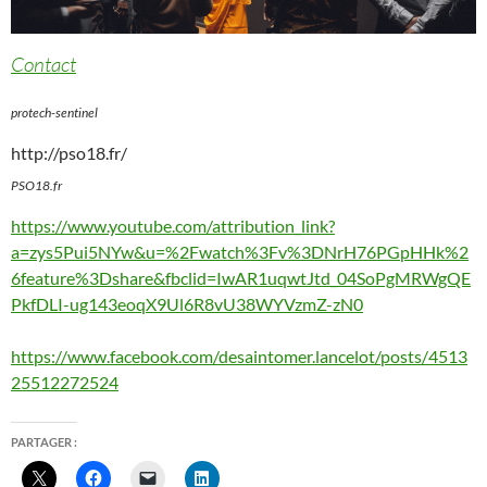
Contact
protech-sentinel
http://pso18.fr/
PSO18.fr
https://www.youtube.com/attribution_link?
a=zys5Pui5NYw&u=%2Fwatch%3Fv%3DNrH76PGpHHk%2
6feature%3Dshare&fbclid=IwAR1uqwtJtd_04SoPgMRWgQE
PkfDLI-ug143eoqX9Ul6R8vU38WYVzmZ-zN0
https://www.facebook.com/desaintomer.lancelot/posts/4513
25512272524
PARTAGER :