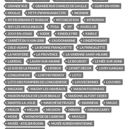
GRANDE RUE
GRANDE RUE CHARLES DE GAULLE
GUIRY-EN-VEXIN
HOULLE
HTTP://WWW.ANACT.FR/
INCENDIE
INTERURBAINS ET RURAUX
INTOXICATION
INTRUSION
ISSY-LES-MOULINEAUX
ITESA
JEF
JOUECLUB
JOUY-EN-JOSAS
KIDDE
KINDELE FIRE
KINDLE
L'ARRÊTÉ DU 9 JUIN 2008
L'AUDOMARINE
L'INDÉPENDANT
L'ISLE-ADAM
LA BONNE FRANQUETTE
LA FRINGALETTE
LA PATATERIE
LA PROVENCE
LA VARENNE-SAINT-HILAIRE
LAERDAL
LAGNY-SUR-MARNE
LE BOURGET
LE MÉE-SUR-SEINE
LE SUD DE LA FRANCE
LIFEBOX
LIONET DÉCOR
LIVRY-GARGAN
LONGUENESSE
LORTHOYRENOV
LOTO
LOTO DES POMPIERS DE LONGUENESSE
LOUVECIENNES
LOUVRES
MAGASIN
MAGNY-LES-HAMEAUX
MAISON FOURNAISE
MAISON NATALE DE LOUIS BRAILLE
MAISONS-ALFORT CEDEX
MANTES-LA-JOLIE
MARCHÉ DE FRUGES
MARINEVA
MAULE
MEAUX
MELUN
MEUDON
MIRIAN
MIRIAN CAREY
MODE
MONOXYDE DE CARBONE
MOULLE
MUSÉE - ATELIER RODIN
MUSÉE ADRIEN MENTIENNE