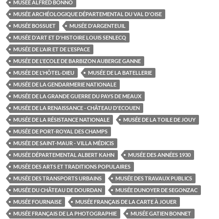
MUSÉE ALFRED BONNO
MUSÉE ARCHÉOLOGIQUE DÉPARTEMENTAL DU VAL D'OISE
MUSÉE BOSSUET
MUSÉE D'ARGENTEUIL
MUSÉE D'ART ET D'HISTOIRE LOUIS SENLECQ
MUSÉE DE L'AIR ET DE L'ESPACE
MUSÉE DE L'ECOLE DE BARBIZON AUBERGE GANNE
MUSÉE DE L'HÔTEL-DIEU
MUSÉE DE LA BATELLERIE
MUSÉE DE LA GENDARMERIE NATIONALE
MUSÉE DE LA GRANDE GUERRE DU PAYS DE MEAUX
MUSÉE DE LA RENAISSANCE - CHÂTEAU D'ECOUEN
MUSÉE DE LA RÉSISTANCE NATIONALE
MUSÉE DE LA TOILE DE JOUY
MUSÉE DE PORT-ROYAL DES CHAMPS
MUSÉE DE SAINT-MAUR - VILLA MÉDICIS
MUSÉE DÉPARTEMENTAL ALBERT KAHN
MUSÉE DES ANNÉES 1930
MUSÉE DES ARTS ET TRADITIONS POPULAIRES
MUSÉE DES TRANSPORTS URBAINS
MUSÉE DES TRAVAUX PUBLICS
MUSÉE DU CHÂTEAU DE DOURDAN
MUSÉE DUNOYER DE SEGONZAC
MUSÉE FOURNAISE
MUSÉE FRANÇAIS DE LA CARTE À JOUER
MUSÉE FRANÇAIS DE LA PHOTOGRAPHIE
MUSÉE GATIEN BONNET