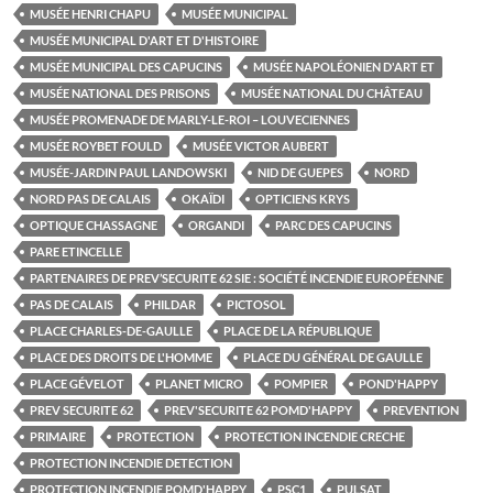
MUSÉE HENRI CHAPU
MUSÉE MUNICIPAL
MUSÉE MUNICIPAL D'ART ET D'HISTOIRE
MUSÉE MUNICIPAL DES CAPUCINS
MUSÉE NAPOLÉONIEN D'ART ET
MUSÉE NATIONAL DES PRISONS
MUSÉE NATIONAL DU CHÂTEAU
MUSÉE PROMENADE DE MARLY-LE-ROI – LOUVECIENNES
MUSÉE ROYBET FOULD
MUSÉE VICTOR AUBERT
MUSÉE-JARDIN PAUL LANDOWSKI
NID DE GUEPES
NORD
NORD PAS DE CALAIS
OKAÏDI
OPTICIENS KRYS
OPTIQUE CHASSAGNE
ORGANDI
PARC DES CAPUCINS
PARE ETINCELLE
PARTENAIRES DE PREV’SECURITE 62 SIE : SOCIÉTÉ INCENDIE EUROPÉENNE
PAS DE CALAIS
PHILDAR
PICTOSOL
PLACE CHARLES-DE-GAULLE
PLACE DE LA RÉPUBLIQUE
PLACE DES DROITS DE L'HOMME
PLACE DU GÉNÉRAL DE GAULLE
PLACE GÉVELOT
PLANET MICRO
POMPIER
POND'HAPPY
PREV SECURITE 62
PREV'SECURITE 62 POMD'HAPPY
PREVENTION
PRIMAIRE
PROTECTION
PROTECTION INCENDIE CRECHE
PROTECTION INCENDIE DETECTION
PROTECTION INCENDIE POMD'HAPPY
PSC1
PULSAT