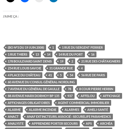
J’AIME ÇA :
(BO N°3 DU 19 JUIN 2008)
1
1 RUE DU SERGENT PERRIER
1 RUE THIERS
13
14
14 RUE DU PORT
16
178 BOULEVARD SAINT DENIS
19
2
21 RUE DES CHÂTAIGNIERS
254 RUE LOUIS SAVOIE
31 GRANDE RUE
4
4 PLACE DU CHÂTEAU
41
5
54
56 RUE DE PARIS
60 AVENUE DU CONSUL-GÉNÉRAL-NORDLING
7 AVENUE DU GÉNÉRAL DE GAULLE
78
8 COUR PIERRE HERBIN
88 AVENUE MARX DORMOY BP 135
937
AFFELOU
AFFICHAGE
AFFICHAGES OBLIGATOIRES
AGENT COMMERCIAL IMMOBILIER
ALARME
ALARME INCENDIE
ALARMES
AMELI-SANTÉ
ANACT
ANAF EXTINCTEURS. ASSOCIÉ : SECURELIFE PARAMEDICS
ANALYSTE
APPRENDRE PORTER SECOURS
APS
ARCHÉA