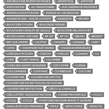
ARCHÉOLOGIE EN PAYS DE FRANCE
ARGENTEUIL
ASPHYXIE
ASSOCIATION
AU TRADITIONNEL
AUX JARDINS DE PROVENCE
AVENUE AUGUSTE RODIN
AVENUE DU 13E DRAGONS
AVENUE DU BAC - RUE DE LA POSTE
BARBIZON
BIÈVRES
BIJOUTERIE STOVEN
BOUCHERIE PERARD
BOULEVARD CHARLES-DE-GAULLE
BOULOGNE-BILLANCOURT
BOUSSY-SAINT-ANTOINE
BP 109
BP 173
BRUNO
BRUNOY
BRY-SUR-MARNE
CALYPSO
CAMAÏEU
CAMARA
CAREY
CATEZ
CHAMPIGNY-SUR-MARNE
CHASSEUR IMMOBILIER
CHÂTEAU D'ECOUEN
CHATOU
CHELLES
CLAMART
CO
CODE
CODE TRAVAIL
COLOMBES
CONFLANS-SAINTE-HONORINE
COP COPINE
CORDIA
COULOMMIERS
COUPVRAY
COURBEVOIE
COUTURE
COUVERTURE
COUVERTURE ANTI FEU
COUVERTURE EXTINCTION FEU DE VOITURE
COUVERTURE PROTECTION
CRÉCY-LA-CHAPELLE
CSID COFFRET DESIGN EXTINCTEUR
CUISINE PROVENCALE
CYCLE1
CYCLE2
CYCLE3
D'HISTOIRE MILITAIRE 88 RUE ST HONORÉ
DANS LES ÉCOLES PRIMAIRES
DEFILÉ
DEFILÉ MODE
DESAUTEL