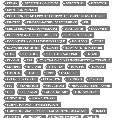
DESIGN
DETECTEUR MONOXYDE
DETECTEURS
DETECTION
DETECTION INCENDIE
DÉTECTION INCENDIE PROTECTION PROTECTION DES BIENS CULTURELS
DIMATEX
DIMATEX MATERIEL DE SECOURISME
DIP
DIRCONBRICK VIDÉO SURVEILLANCE
DOCK GAMES
DOCUMENT
DOCUMENT ANALYSTE DES RISQUES
DOCUMENT UNIQUE
DOCUMENT UNIQUE PREVENTION RISQUE
DOURDAN
ECOLE
ECOMUSÉE DE FRESNES
ECOUEN
ECRM MATÉRIEL POMPIERS
EDEN
EDUCATION
EDUCATION NATIONALE
ENFANT
ERMONT
ERP
ET INITIATION AUX PREMIERS GESTES (MATERNELLE
ETAMPES
ÊTAT UNIS
ETS GITEM
EURO FEU
EURODIS
EUROFEU
EUROPE
EVPR
EXTINCTEUR
EXTINCTEUR CRECHE
EXTINCTION
EXTINPRO
FASHION
FEU
FEU FRITEUSE
FEU VOITURE
FEUX VOITURE SAINT OMER
FIRE
FIRE DESIGN
FONDATION ARP
FONTAINEBLEAU
FORMATION
FORMATION APS
FORMATION AUX PREMIERS SECOURS
FORMATION AUX PREMIERS SECOURS EN MILIEU SCOLAIRE
FRANCE
FRESNES
FUMIMARSK
G NADINE CORRADO
GALLIN