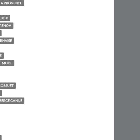
LA PROVENCE
EBOX
RENOV
RNAISE
E
MODE
BOSSUET
UBERGE GANNE