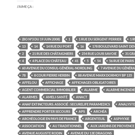
J’AIME ÇA :
(BO N°3 DU 19 JUIN 2008)
1
1 RUE DU SERGENT PERRIER
1 R
13
14
14 RUE DU PORT
16
178 BOULEVARD SAINT DEN
2
21 RUE DES CHÂTAIGNIERS
254 RUE LOUIS SAVOIE
31 GR
4
4 PLACE DU CHÂTEAU
41
5
54
56 RUE DE PARIS
60 AVENUE DU CONSUL-GÉNÉRAL-NORDLING
7 AVENUE DU GÉNÉRA
78
8 COUR PIERRE HERBIN
88 AVENUE MARX DORMOY BP 135
AFFELOU
AFFICHAGE
AFFICHAGES OBLIGATOIRES
AGENT COMMERCIAL IMMOBILIER
ALARME
ALARME INCENDIE
ALARMES
AMELI-SANTÉ
ANACT
ANAF EXTINCTEURS. ASSOCIÉ : SECURELIFE PARAMEDICS
ANALYSTE
APPRENDRE PORTER SECOURS
APS
ARCHÉA
ARCHÉOLOGIE EN PAYS DE FRANCE
ARGENTEUIL
ASPHYXIE
ASSOCIATION
AU TRADITIONNEL
AUX JARDINS DE PROVENCE
AVENUE AUGUSTE RODIN
AVENUE DU 13E DRAGONS