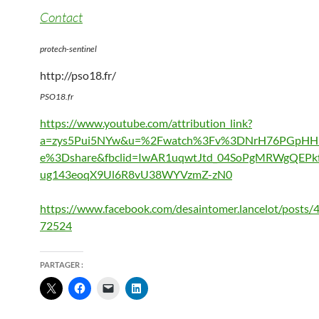
Contact
protech-sentinel
http://pso18.fr/
PSO18.fr
https://www.youtube.com/attribution_link?
a=zys5Pui5NYw&u=%2Fwatch%3Fv%3DNrH76PGpHHk
e%3Dshare&fbclid=IwAR1uqwtJtd_04SoPgMRWgQEPkf
ug143eoqX9Ul6R8vU38WYVzmZ-zN0
https://www.facebook.com/desaintomer.lancelot/posts
72524
PARTAGER :