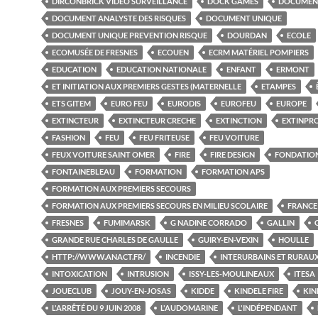
DIRCONBRICK VIDÉO SURVEILLANCE
DOCK GAMES
DOCUMEN
DOCUMENT ANALYSTE DES RISQUES
DOCUMENT UNIQUE
DOCUMENT UNIQUE PREVENTION RISQUE
DOURDAN
ECOLE
ECOMUSÉE DE FRESNES
ECOUEN
ECRM MATÉRIEL POMPIERS
EDUCATION
EDUCATION NATIONALE
ENFANT
ERMONT
ET INITIATION AUX PREMIERS GESTES (MATERNELLE
ETAMPES
ETS GITEM
EURO FEU
EURODIS
EUROFEU
EUROPE
EXTINCTEUR
EXTINCTEUR CRECHE
EXTINCTION
EXTINPR
FASHION
FEU
FEU FRITEUSE
FEU VOITURE
FEUX VOITURE SAINT OMER
FIRE
FIRE DESIGN
FONDATIO
FONTAINEBLEAU
FORMATION
FORMATION APS
FORMATION AUX PREMIERS SECOURS
FORMATION AUX PREMIERS SECOURS EN MILIEU SCOLAIRE
FRANCE
FRESNES
FUMIMARSK
G NADINE CORRADO
GALLIN
GRANDE RUE CHARLES DE GAULLE
GUIRY-EN-VEXIN
HOULLE
HTTP://WWW.ANACT.FR/
INCENDIE
INTERURBAINS ET RURAU
INTOXICATION
INTRUSION
ISSY-LES-MOULINEAUX
ITESA
JOUECLUB
JOUY-EN-JOSAS
KIDDE
KINDELE FIRE
KIN
L'ARRÊTÉ DU 9 JUIN 2008
L'AUDOMARINE
L'INDÉPENDANT