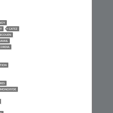
NOY
Y
CATEZ
'ECOUEN
AVAIL
CORDIA
TION
IRES
 MONOXYDE