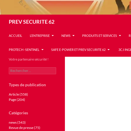
Recherche
PREV SECURITE 62
ACCUEIL
L’ENTREPRISE
NEWS
PRODUITS ET SERVICES
R
PROTECH -SENTINEL
SAFE E-POWER ET PREV SECURITE 62
3CJ ING
Votre partenaire sécurité !
Rechercher :
Types de publication
Article (558)
Page (204)
Catégories
news (543)
Revue de presse (75)