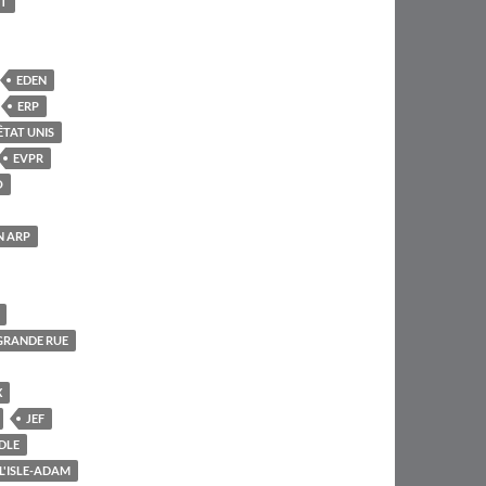
T
EDEN
ERP
ÊTAT UNIS
EVPR
O
N ARP
GRANDE RUE
X
JEF
DLE
L'ISLE-ADAM