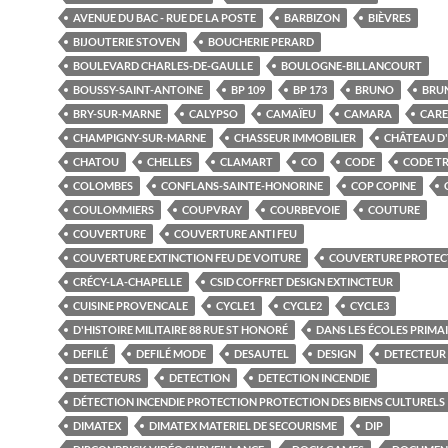
AVENUE DU BAC - RUE DE LA POSTE
BARBIZON
BIÈVRES
BIJOUTERIE STOVEN
BOUCHERIE PERARD
BOULEVARD CHARLES-DE-GAULLE
BOULOGNE-BILLANCOURT
BOUSSY-SAINT-ANTOINE
BP 109
BP 173
BRUNO
BRU
BRY-SUR-MARNE
CALYPSO
CAMAÏEU
CAMARA
CARE
CHAMPIGNY-SUR-MARNE
CHASSEUR IMMOBILIER
CHÂTEAU D
CHATOU
CHELLES
CLAMART
CO
CODE
CODE TR
COLOMBES
CONFLANS-SAINTE-HONORINE
COP COPINE
COULOMMIERS
COUPVRAY
COURBEVOIE
COUTURE
COUVERTURE
COUVERTURE ANTI FEU
COUVERTURE EXTINCTION FEU DE VOITURE
COUVERTURE PROTEC
CRÉCY-LA-CHAPELLE
CSID COFFRET DESIGN EXTINCTEUR
CUISINE PROVENCALE
CYCLE1
CYCLE2
CYCLE3
D'HISTOIRE MILITAIRE 88 RUE ST HONORÉ
DANS LES ÉCOLES PRIMA
DEFILÉ
DEFILÉ MODE
DESAUTEL
DESIGN
DETECTEUR
DETECTEURS
DETECTION
DETECTION INCENDIE
DÉTECTION INCENDIE PROTECTION PROTECTION DES BIENS CULTURELS
DIMATEX
DIMATEX MATERIEL DE SECOURISME
DIP