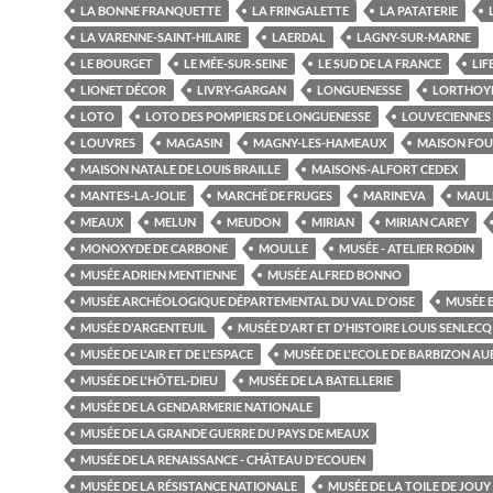
LA BONNE FRANQUETTE
LA FRINGALETTE
LA PATATERIE
LA VARENNE-SAINT-HILAIRE
LAERDAL
LAGNY-SUR-MARNE
LE BOURGET
LE MÉE-SUR-SEINE
LE SUD DE LA FRANCE
LIF
LIONET DÉCOR
LIVRY-GARGAN
LONGUENESSE
LORTHOY
LOTO
LOTO DES POMPIERS DE LONGUENESSE
LOUVECIENNES
LOUVRES
MAGASIN
MAGNY-LES-HAMEAUX
MAISON FOU
MAISON NATALE DE LOUIS BRAILLE
MAISONS-ALFORT CEDEX
MANTES-LA-JOLIE
MARCHÉ DE FRUGES
MARINEVA
MAUL
MEAUX
MELUN
MEUDON
MIRIAN
MIRIAN CAREY
MONOXYDE DE CARBONE
MOULLE
MUSÉE - ATELIER RODIN
MUSÉE ADRIEN MENTIENNE
MUSÉE ALFRED BONNO
MUSÉE ARCHÉOLOGIQUE DÉPARTEMENTAL DU VAL D'OISE
MUSÉE 
MUSÉE D'ARGENTEUIL
MUSÉE D'ART ET D'HISTOIRE LOUIS SENLECQ
MUSÉE DE L'AIR ET DE L'ESPACE
MUSÉE DE L'ECOLE DE BARBIZON A
MUSÉE DE L'HÔTEL-DIEU
MUSÉE DE LA BATELLERIE
MUSÉE DE LA GENDARMERIE NATIONALE
MUSÉE DE LA GRANDE GUERRE DU PAYS DE MEAUX
MUSÉE DE LA RENAISSANCE - CHÂTEAU D'ECOUEN
MUSÉE DE LA RÉSISTANCE NATIONALE
MUSÉE DE LA TOILE DE JOUY