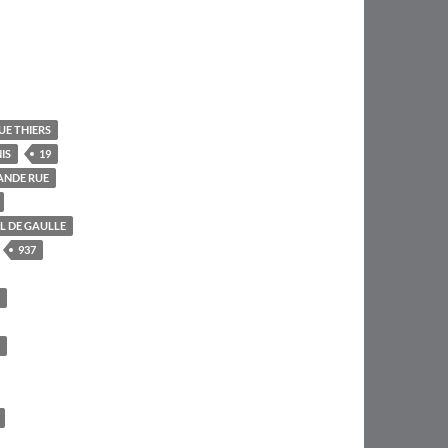
UE THIERS
IS
19
ANDE RUE
L DE GAULLE
937