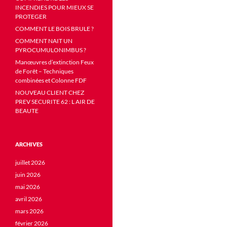
INCENDIES POUR MIEUX SE
PROTEGER
COMMENT LE BOIS BRULE ?
COMMENT NAIT UN
PYROCUMULONIMBUS ?
Manœuvres d’extinction Feux
de Forêt – Techniques
combinées et Colonne FDF
NOUVEAU CLIENT CHEZ
PREV SECURITE 62 : L AIR DE
BEAUTE
ARCHIVES
juillet 2026
juin 2026
mai 2026
avril 2026
mars 2026
février 2026