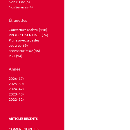
Non classé (5)
Nos Services (4)
Étiquettes
Couverture anti feu (118)
PROTECH SENTINEL (76)
Plan sauvegarde des
oeuvres (69)
prev securite 62 (56)
PSO (54)
Année
2026 (17)
2025 (80)
2024 (42)
2023 (43)
2022 (32)
ARTICLES RÉCENTS
COMPRENDRE LES