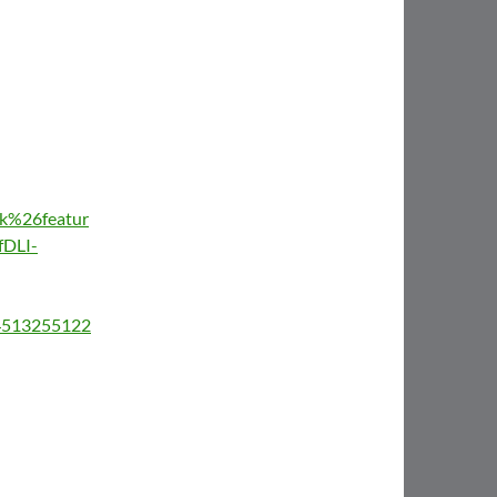
%26featur
DLI-
/4513255122