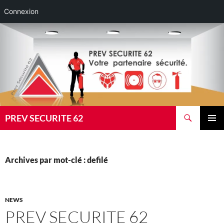
Connexion
Aller
au
contenu
Recherche
PREV SECURITE 62
MENU
PRINCI
Archives par mot-clé : defilé
NEWS
PREV SECURITE 62