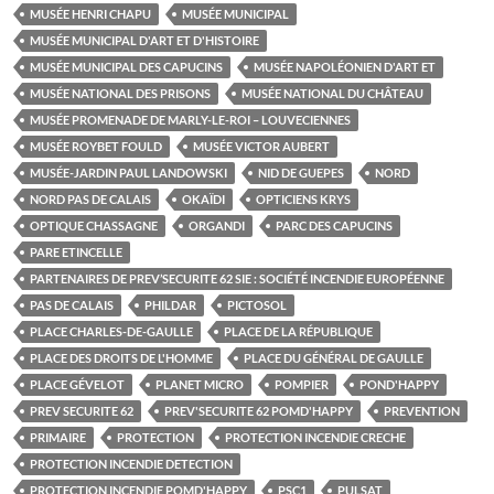
MUSÉE HENRI CHAPU
MUSÉE MUNICIPAL
MUSÉE MUNICIPAL D'ART ET D'HISTOIRE
MUSÉE MUNICIPAL DES CAPUCINS
MUSÉE NAPOLÉONIEN D'ART ET
MUSÉE NATIONAL DES PRISONS
MUSÉE NATIONAL DU CHÂTEAU
MUSÉE PROMENADE DE MARLY-LE-ROI – LOUVECIENNES
MUSÉE ROYBET FOULD
MUSÉE VICTOR AUBERT
MUSÉE-JARDIN PAUL LANDOWSKI
NID DE GUEPES
NORD
NORD PAS DE CALAIS
OKAÏDI
OPTICIENS KRYS
OPTIQUE CHASSAGNE
ORGANDI
PARC DES CAPUCINS
PARE ETINCELLE
PARTENAIRES DE PREV’SECURITE 62 SIE : SOCIÉTÉ INCENDIE EUROPÉENNE
PAS DE CALAIS
PHILDAR
PICTOSOL
PLACE CHARLES-DE-GAULLE
PLACE DE LA RÉPUBLIQUE
PLACE DES DROITS DE L'HOMME
PLACE DU GÉNÉRAL DE GAULLE
PLACE GÉVELOT
PLANET MICRO
POMPIER
POND'HAPPY
PREV SECURITE 62
PREV'SECURITE 62 POMD'HAPPY
PREVENTION
PRIMAIRE
PROTECTION
PROTECTION INCENDIE CRECHE
PROTECTION INCENDIE DETECTION
PROTECTION INCENDIE POMD'HAPPY
PSC1
PULSAT