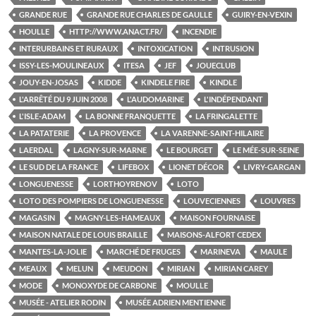
GRANDE RUE
GRANDE RUE CHARLES DE GAULLE
GUIRY-EN-VEXIN
HOULLE
HTTP://WWW.ANACT.FR/
INCENDIE
INTERURBAINS ET RURAUX
INTOXICATION
INTRUSION
ISSY-LES-MOULINEAUX
ITESA
JEF
JOUECLUB
JOUY-EN-JOSAS
KIDDE
KINDELE FIRE
KINDLE
L'ARRÊTÉ DU 9 JUIN 2008
L'AUDOMARINE
L'INDÉPENDANT
L'ISLE-ADAM
LA BONNE FRANQUETTE
LA FRINGALETTE
LA PATATERIE
LA PROVENCE
LA VARENNE-SAINT-HILAIRE
LAERDAL
LAGNY-SUR-MARNE
LE BOURGET
LE MÉE-SUR-SEINE
LE SUD DE LA FRANCE
LIFEBOX
LIONET DÉCOR
LIVRY-GARGAN
LONGUENESSE
LORTHOYRENOV
LOTO
LOTO DES POMPIERS DE LONGUENESSE
LOUVECIENNES
LOUVRES
MAGASIN
MAGNY-LES-HAMEAUX
MAISON FOURNAISE
MAISON NATALE DE LOUIS BRAILLE
MAISONS-ALFORT CEDEX
MANTES-LA-JOLIE
MARCHÉ DE FRUGES
MARINEVA
MAULE
MEAUX
MELUN
MEUDON
MIRIAN
MIRIAN CAREY
MODE
MONOXYDE DE CARBONE
MOULLE
MUSÉE - ATELIER RODIN
MUSÉE ADRIEN MENTIENNE