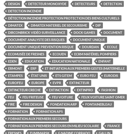
DESIGN
DETECTEUR MONOXYDE
DETECTEURS
DETECTION
DETECTION INCENDIE
DÉTECTION INCENDIE PROTECTION PROTECTION DES BIENS CULTURELS
DIMATEX
DIMATEX MATERIEL DE SECOURISME
DIP
DIRCONBRICK VIDÉO SURVEILLANCE
DOCK GAMES
DOCUMENT
DOCUMENT ANALYSTE DES RISQUES
DOCUMENT UNIQUE
DOCUMENT UNIQUE PREVENTION RISQUE
DOURDAN
ECOLE
ECOMUSÉE DE FRESNES
ECOUEN
ECRM MATÉRIEL POMPIERS
EDEN
EDUCATION
EDUCATION NATIONALE
ENFANT
ERMONT
ERP
ET INITIATION AUX PREMIERS GESTES (MATERNELLE
ETAMPES
ÊTAT UNIS
ETS GITEM
EURO FEU
EURODIS
EUROFEU
EUROPE
EVPR
EXTINCTEUR
EXTINCTEUR CRECHE
EXTINCTION
EXTINPRO
FASHION
FEU
FEU FRITEUSE
FEU VOITURE
FEUX VOITURE SAINT OMER
FIRE
FIRE DESIGN
FONDATION ARP
FONTAINEBLEAU
FORMATION
FORMATION APS
FORMATION AUX PREMIERS SECOURS
FORMATION AUX PREMIERS SECOURS EN MILIEU SCOLAIRE
FRANCE
FRESNES
FUMIMARSK
G NADINE CORRADO
GALLIN