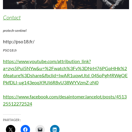
Contact
protech-sentinel
http://pso18.fr/
PSO18.fr
https://www.youtube.com/attribution_link?
a=zys5Pui5NYw&u=%2Fwatch%3Fv%3DNrH76PGpHHk%2
6feature%3Dshare&fbclid=IwAR1uqwtJtd_04SoPgMRWgQE
PkfDLI-ug143eoqX9Ul6R8vU38WYVzmZ-zN0
https://www.facebook.com/desaintomer.lancelot/posts/4513
25512272524
PARTAGER :