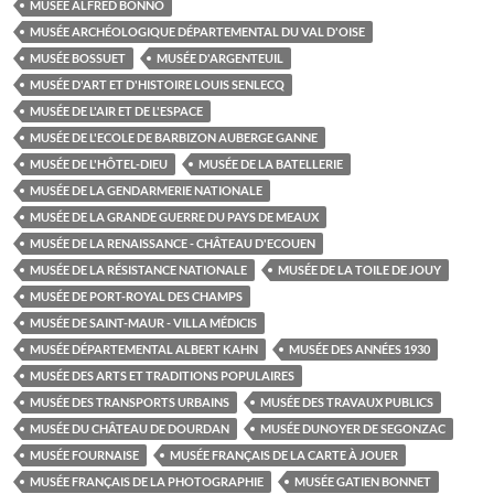
MUSÉE ALFRED BONNO
MUSÉE ARCHÉOLOGIQUE DÉPARTEMENTAL DU VAL D'OISE
MUSÉE BOSSUET
MUSÉE D'ARGENTEUIL
MUSÉE D'ART ET D'HISTOIRE LOUIS SENLECQ
MUSÉE DE L'AIR ET DE L'ESPACE
MUSÉE DE L'ECOLE DE BARBIZON AUBERGE GANNE
MUSÉE DE L'HÔTEL-DIEU
MUSÉE DE LA BATELLERIE
MUSÉE DE LA GENDARMERIE NATIONALE
MUSÉE DE LA GRANDE GUERRE DU PAYS DE MEAUX
MUSÉE DE LA RENAISSANCE - CHÂTEAU D'ECOUEN
MUSÉE DE LA RÉSISTANCE NATIONALE
MUSÉE DE LA TOILE DE JOUY
MUSÉE DE PORT-ROYAL DES CHAMPS
MUSÉE DE SAINT-MAUR - VILLA MÉDICIS
MUSÉE DÉPARTEMENTAL ALBERT KAHN
MUSÉE DES ANNÉES 1930
MUSÉE DES ARTS ET TRADITIONS POPULAIRES
MUSÉE DES TRANSPORTS URBAINS
MUSÉE DES TRAVAUX PUBLICS
MUSÉE DU CHÂTEAU DE DOURDAN
MUSÉE DUNOYER DE SEGONZAC
MUSÉE FOURNAISE
MUSÉE FRANÇAIS DE LA CARTE À JOUER
MUSÉE FRANÇAIS DE LA PHOTOGRAPHIE
MUSÉE GATIEN BONNET