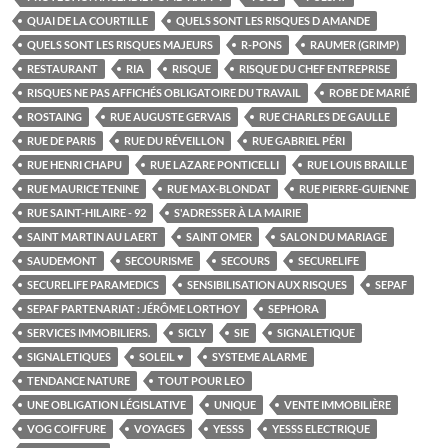
QUAI DE LA COURTILLE
QUELS SONT LES RISQUES D AMANDE
QUELS SONT LES RISQUES MAJEURS
R-PONS
RAUMER (GRIMP)
RESTAURANT
RIA
RISQUE
RISQUE DU CHEF ENTREPRISE
RISQUES NE PAS AFFICHÉS OBLIGATOIRE DU TRAVAIL
ROBE DE MARIÉ
ROSTAING
RUE AUGUSTE GERVAIS
RUE CHARLES DE GAULLE
RUE DE PARIS
RUE DU RÉVEILLON
RUE GABRIEL PÉRI
RUE HENRI CHAPU
RUE LAZARE PONTICELLI
RUE LOUIS BRAILLE
RUE MAURICE TENINE
RUE MAX-BLONDAT
RUE PIERRE-GUIENNE
RUE SAINT-HILAIRE - 92
S'ADRESSER À LA MAIRIE
SAINT MARTIN AU LAERT
SAINT OMER
SALON DU MARIAGE
SAUDEMONT
SECOURISME
SECOURS
SECURELIFE
SECURELIFE PARAMEDICS
SENSIBILISATION AUX RISQUES
SEPAF
SEPAF PARTENARIAT : JÉRÔME LORTHOY
SEPHORA
SERVICES IMMOBILIERS.
SICLY
SIE
SIGNALETIQUE
SIGNALETIQUES
SOLEIL ♥
SYSTEME ALARME
TENDANCE NATURE
TOUT POUR LEO
UNE OBLIGATION LÉGISLATIVE
UNIQUE
VENTE IMMOBILIÈRE
VOG COIFFURE
VOYAGES
YESSS
YESSS ELECTRIQUE