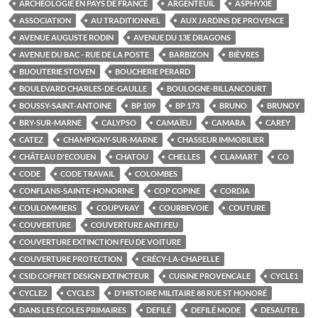
ARCHÉOLOGIE EN PAYS DE FRANCE
ARGENTEUIL
ASPHYXIE
ASSOCIATION
AU TRADITIONNEL
AUX JARDINS DE PROVENCE
AVENUE AUGUSTE RODIN
AVENUE DU 13E DRAGONS
AVENUE DU BAC - RUE DE LA POSTE
BARBIZON
BIÈVRES
BIJOUTERIE STOVEN
BOUCHERIE PERARD
BOULEVARD CHARLES-DE-GAULLE
BOULOGNE-BILLANCOURT
BOUSSY-SAINT-ANTOINE
BP 109
BP 173
BRUNO
BRUNOY
BRY-SUR-MARNE
CALYPSO
CAMAÏEU
CAMARA
CAREY
CATEZ
CHAMPIGNY-SUR-MARNE
CHASSEUR IMMOBILIER
CHÂTEAU D'ECOUEN
CHATOU
CHELLES
CLAMART
CO
CODE
CODE TRAVAIL
COLOMBES
CONFLANS-SAINTE-HONORINE
COP COPINE
CORDIA
COULOMMIERS
COUPVRAY
COURBEVOIE
COUTURE
COUVERTURE
COUVERTURE ANTI FEU
COUVERTURE EXTINCTION FEU DE VOITURE
COUVERTURE PROTECTION
CRÉCY-LA-CHAPELLE
CSID COFFRET DESIGN EXTINCTEUR
CUISINE PROVENCALE
CYCLE1
CYCLE2
CYCLE3
D'HISTOIRE MILITAIRE 88 RUE ST HONORÉ
DANS LES ÉCOLES PRIMAIRES
DEFILÉ
DEFILÉ MODE
DESAUTEL