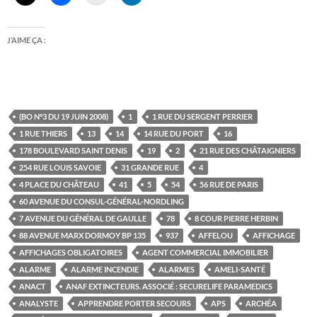
J’AIME ÇA :
(BO N°3 DU 19 JUIN 2008)
1
1 RUE DU SERGENT PERRIER
1 RUE THIERS
13
14
14 RUE DU PORT
16
178 BOULEVARD SAINT DENIS
19
2
21 RUE DES CHÂTAIGNIERS
254 RUE LOUIS SAVOIE
31 GRANDE RUE
4
4 PLACE DU CHÂTEAU
41
5
54
56 RUE DE PARIS
60 AVENUE DU CONSUL-GÉNÉRAL-NORDLING
7 AVENUE DU GÉNÉRAL DE GAULLE
78
8 COUR PIERRE HERBIN
88 AVENUE MARX DORMOY BP 135
937
AFFELOU
AFFICHAGE
AFFICHAGES OBLIGATOIRES
AGENT COMMERCIAL IMMOBILIER
ALARME
ALARME INCENDIE
ALARMES
AMELI-SANTÉ
ANACT
ANAF EXTINCTEURS. ASSOCIÉ : SECURELIFE PARAMEDICS
ANALYSTE
APPRENDRE PORTER SECOURS
APS
ARCHÉA