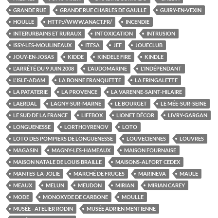
GRANDE RUE
GRANDE RUE CHARLES DE GAULLE
GUIRY-EN-VEXIN
HOULLE
HTTP://WWW.ANACT.FR/
INCENDIE
INTERURBAINS ET RURAUX
INTOXICATION
INTRUSION
ISSY-LES-MOULINEAUX
ITESA
JEF
JOUECLUB
JOUY-EN-JOSAS
KIDDE
KINDELE FIRE
KINDLE
L'ARRÊTÉ DU 9 JUIN 2008
L'AUDOMARINE
L'INDÉPENDANT
L'ISLE-ADAM
LA BONNE FRANQUETTE
LA FRINGALETTE
LA PATATERIE
LA PROVENCE
LA VARENNE-SAINT-HILAIRE
LAERDAL
LAGNY-SUR-MARNE
LE BOURGET
LE MÉE-SUR-SEINE
LE SUD DE LA FRANCE
LIFEBOX
LIONET DÉCOR
LIVRY-GARGAN
LONGUENESSE
LORTHOYRENOV
LOTO
LOTO DES POMPIERS DE LONGUENESSE
LOUVECIENNES
LOUVRES
MAGASIN
MAGNY-LES-HAMEAUX
MAISON FOURNAISE
MAISON NATALE DE LOUIS BRAILLE
MAISONS-ALFORT CEDEX
MANTES-LA-JOLIE
MARCHÉ DE FRUGES
MARINEVA
MAULE
MEAUX
MELUN
MEUDON
MIRIAN
MIRIAN CAREY
MODE
MONOXYDE DE CARBONE
MOULLE
MUSÉE - ATELIER RODIN
MUSÉE ADRIEN MENTIENNE