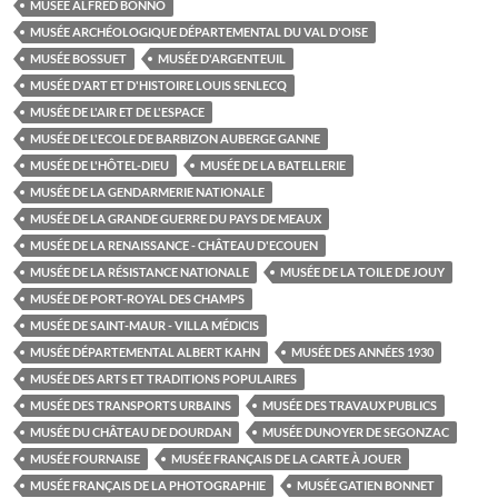
MUSÉE ALFRED BONNO
MUSÉE ARCHÉOLOGIQUE DÉPARTEMENTAL DU VAL D'OISE
MUSÉE BOSSUET
MUSÉE D'ARGENTEUIL
MUSÉE D'ART ET D'HISTOIRE LOUIS SENLECQ
MUSÉE DE L'AIR ET DE L'ESPACE
MUSÉE DE L'ECOLE DE BARBIZON AUBERGE GANNE
MUSÉE DE L'HÔTEL-DIEU
MUSÉE DE LA BATELLERIE
MUSÉE DE LA GENDARMERIE NATIONALE
MUSÉE DE LA GRANDE GUERRE DU PAYS DE MEAUX
MUSÉE DE LA RENAISSANCE - CHÂTEAU D'ECOUEN
MUSÉE DE LA RÉSISTANCE NATIONALE
MUSÉE DE LA TOILE DE JOUY
MUSÉE DE PORT-ROYAL DES CHAMPS
MUSÉE DE SAINT-MAUR - VILLA MÉDICIS
MUSÉE DÉPARTEMENTAL ALBERT KAHN
MUSÉE DES ANNÉES 1930
MUSÉE DES ARTS ET TRADITIONS POPULAIRES
MUSÉE DES TRANSPORTS URBAINS
MUSÉE DES TRAVAUX PUBLICS
MUSÉE DU CHÂTEAU DE DOURDAN
MUSÉE DUNOYER DE SEGONZAC
MUSÉE FOURNAISE
MUSÉE FRANÇAIS DE LA CARTE À JOUER
MUSÉE FRANÇAIS DE LA PHOTOGRAPHIE
MUSÉE GATIEN BONNET