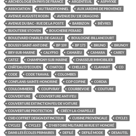
ARCHÉOLOGIE EN PAYS DE FRANCE
ARGENTEUIL
ASPHYXIE
ASSOCIATION
AU TRADITIONNEL
AUX JARDINS DE PROVENCE
AVENUE AUGUSTE RODIN
AVENUE DU 13E DRAGONS
AVENUE DU BAC - RUE DE LA POSTE
BARBIZON
BIÈVRES
BIJOUTERIE STOVEN
BOUCHERIE PERARD
BOULEVARD CHARLES-DE-GAULLE
BOULOGNE-BILLANCOURT
BOUSSY-SAINT-ANTOINE
BP 109
BP 173
BRUNO
BRUNOY
BRY-SUR-MARNE
CALYPSO
CAMAÏEU
CAMARA
CAREY
CATEZ
CHAMPIGNY-SUR-MARNE
CHASSEUR IMMOBILIER
CHÂTEAU D'ECOUEN
CHATOU
CHELLES
CLAMART
CO
CODE
CODE TRAVAIL
COLOMBES
CONFLANS-SAINTE-HONORINE
COP COPINE
CORDIA
COULOMMIERS
COUPVRAY
COURBEVOIE
COUTURE
COUVERTURE
COUVERTURE ANTI FEU
COUVERTURE EXTINCTION FEU DE VOITURE
COUVERTURE PROTECTION
CRÉCY-LA-CHAPELLE
CSID COFFRET DESIGN EXTINCTEUR
CUISINE PROVENCALE
CYCLE1
CYCLE2
CYCLE3
D'HISTOIRE MILITAIRE 88 RUE ST HONORÉ
DANS LES ÉCOLES PRIMAIRES
DEFILÉ
DEFILÉ MODE
DESAUTEL