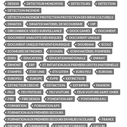
DESIGN
DETECTEUR MONOXYDE
DETECTEURS
DETECTION
DETECTION INCENDIE
DÉTECTION INCENDIE PROTECTION PROTECTION DES BIENS CULTURELS
DIMATEX
DIMATEX MATERIEL DE SECOURISME
DIP
DIRCONBRICK VIDÉO SURVEILLANCE
DOCK GAMES
DOCUMENT
DOCUMENT ANALYSTE DES RISQUES
DOCUMENT UNIQUE
DOCUMENT UNIQUE PREVENTION RISQUE
DOURDAN
ECOLE
ECOMUSÉE DE FRESNES
ECOUEN
ECRM MATÉRIEL POMPIERS
EDEN
EDUCATION
EDUCATION NATIONALE
ENFANT
ERMONT
ERP
ET INITIATION AUX PREMIERS GESTES (MATERNELLE
ETAMPES
ÊTAT UNIS
ETS GITEM
EURO FEU
EURODIS
EUROFEU
EUROPE
EVPR
EXTINCTEUR
EXTINCTEUR CRECHE
EXTINCTION
EXTINPRO
FASHION
FEU
FEU FRITEUSE
FEU VOITURE
FEUX VOITURE SAINT OMER
FIRE
FIRE DESIGN
FONDATION ARP
FONTAINEBLEAU
FORMATION
FORMATION APS
FORMATION AUX PREMIERS SECOURS
FORMATION AUX PREMIERS SECOURS EN MILIEU SCOLAIRE
FRANCE
FRESNES
FUMIMARSK
G NADINE CORRADO
GALLIN