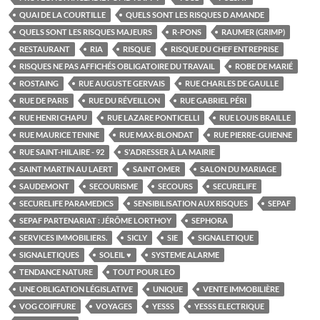
QUAI DE LA COURTILLE
QUELS SONT LES RISQUES D AMANDE
QUELS SONT LES RISQUES MAJEURS
R-PONS
RAUMER (GRIMP)
RESTAURANT
RIA
RISQUE
RISQUE DU CHEF ENTREPRISE
RISQUES NE PAS AFFICHÉS OBLIGATOIRE DU TRAVAIL
ROBE DE MARIÉ
ROSTAING
RUE AUGUSTE GERVAIS
RUE CHARLES DE GAULLE
RUE DE PARIS
RUE DU RÉVEILLON
RUE GABRIEL PÉRI
RUE HENRI CHAPU
RUE LAZARE PONTICELLI
RUE LOUIS BRAILLE
RUE MAURICE TENINE
RUE MAX-BLONDAT
RUE PIERRE-GUIENNE
RUE SAINT-HILAIRE - 92
S'ADRESSER À LA MAIRIE
SAINT MARTIN AU LAERT
SAINT OMER
SALON DU MARIAGE
SAUDEMONT
SECOURISME
SECOURS
SECURELIFE
SECURELIFE PARAMEDICS
SENSIBILISATION AUX RISQUES
SEPAF
SEPAF PARTENARIAT : JÉRÔME LORTHOY
SEPHORA
SERVICES IMMOBILIERS.
SICLY
SIE
SIGNALETIQUE
SIGNALETIQUES
SOLEIL ♥
SYSTEME ALARME
TENDANCE NATURE
TOUT POUR LEO
UNE OBLIGATION LÉGISLATIVE
UNIQUE
VENTE IMMOBILIÈRE
VOG COIFFURE
VOYAGES
YESSS
YESSS ELECTRIQUE