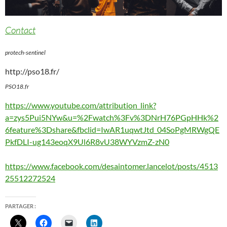
Contact
protech-sentinel
http://pso18.fr/
PSO18.fr
https://www.youtube.com/attribution_link?
a=zys5Pui5NYw&u=%2Fwatch%3Fv%3DNrH76PGpHHk%2
6feature%3Dshare&fbclid=IwAR1uqwtJtd_04SoPgMRWgQE
PkfDLI-ug143eoqX9Ul6R8vU38WYVzmZ-zN0
https://www.facebook.com/desaintomer.lancelot/posts/4513
25512272524
PARTAGER :