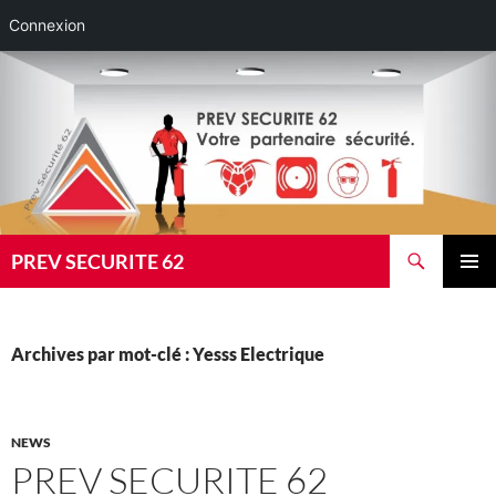
Connexion
Aller
au
contenu
Recherche
PREV SECURITE 62
MENU
PRINCI
Archives par mot-clé : Yesss Electrique
NEWS
PREV SECURITE 62