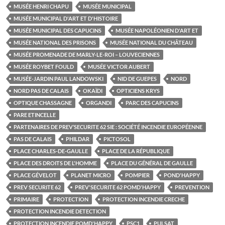
MUSÉE HENRI CHAPU
MUSÉE MUNICIPAL
MUSÉE MUNICIPAL D'ART ET D'HISTOIRE
MUSÉE MUNICIPAL DES CAPUCINS
MUSÉE NAPOLÉONIEN D'ART ET
MUSÉE NATIONAL DES PRISONS
MUSÉE NATIONAL DU CHÂTEAU
MUSÉE PROMENADE DE MARLY-LE-ROI – LOUVECIENNES
MUSÉE ROYBET FOULD
MUSÉE VICTOR AUBERT
MUSÉE-JARDIN PAUL LANDOWSKI
NID DE GUEPES
NORD
NORD PAS DE CALAIS
OKAÏDI
OPTICIENS KRYS
OPTIQUE CHASSAGNE
ORGANDI
PARC DES CAPUCINS
PARE ETINCELLE
PARTENAIRES DE PREV’SECURITE 62 SIE : SOCIÉTÉ INCENDIE EUROPÉENNE
PAS DE CALAIS
PHILDAR
PICTOSOL
PLACE CHARLES-DE-GAULLE
PLACE DE LA RÉPUBLIQUE
PLACE DES DROITS DE L'HOMME
PLACE DU GÉNÉRAL DE GAULLE
PLACE GÉVELOT
PLANET MICRO
POMPIER
POND'HAPPY
PREV SECURITE 62
PREV'SECURITE 62 POMD'HAPPY
PREVENTION
PRIMAIRE
PROTECTION
PROTECTION INCENDIE CRECHE
PROTECTION INCENDIE DETECTION
PROTECTION INCENDIE POMD'HAPPY
PSC1
PULSAT