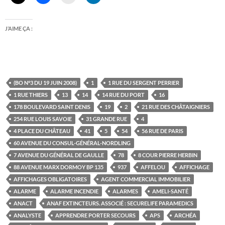
J’AIME ÇA :
(BO N°3 DU 19 JUIN 2008)
1
1 RUE DU SERGENT PERRIER
1 RUE THIERS
13
14
14 RUE DU PORT
16
178 BOULEVARD SAINT DENIS
19
2
21 RUE DES CHÂTAIGNIERS
254 RUE LOUIS SAVOIE
31 GRANDE RUE
4
4 PLACE DU CHÂTEAU
41
5
54
56 RUE DE PARIS
60 AVENUE DU CONSUL-GÉNÉRAL-NORDLING
7 AVENUE DU GÉNÉRAL DE GAULLE
78
8 COUR PIERRE HERBIN
88 AVENUE MARX DORMOY BP 135
937
AFFELOU
AFFICHAGE
AFFICHAGES OBLIGATOIRES
AGENT COMMERCIAL IMMOBILIER
ALARME
ALARME INCENDIE
ALARMES
AMELI-SANTÉ
ANACT
ANAF EXTINCTEURS. ASSOCIÉ : SECURELIFE PARAMEDICS
ANALYSTE
APPRENDRE PORTER SECOURS
APS
ARCHÉA