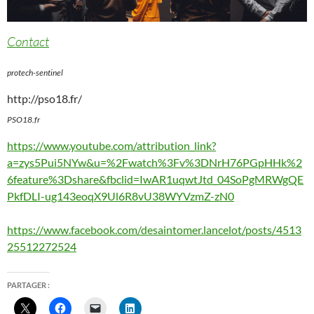
Contact
protech-sentinel
http://pso18.fr/
PSO18.fr
https://www.youtube.com/attribution_link?
a=zys5Pui5NYw&u=%2Fwatch%3Fv%3DNrH76PGpHHk%2
6feature%3Dshare&fbclid=IwAR1uqwtJtd_04SoPgMRWgQE
PkfDLI-ug143eoqX9Ul6R8vU38WYVzmZ-zN0
https://www.facebook.com/desaintomer.lancelot/posts/4513
25512272524
PARTAGER :