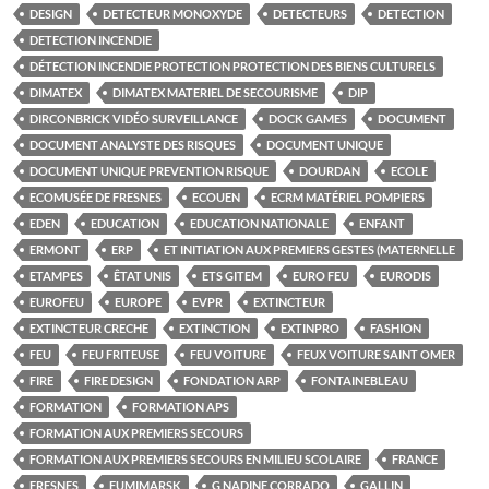
DESIGN
DETECTEUR MONOXYDE
DETECTEURS
DETECTION
DETECTION INCENDIE
DÉTECTION INCENDIE PROTECTION PROTECTION DES BIENS CULTURELS
DIMATEX
DIMATEX MATERIEL DE SECOURISME
DIP
DIRCONBRICK VIDÉO SURVEILLANCE
DOCK GAMES
DOCUMENT
DOCUMENT ANALYSTE DES RISQUES
DOCUMENT UNIQUE
DOCUMENT UNIQUE PREVENTION RISQUE
DOURDAN
ECOLE
ECOMUSÉE DE FRESNES
ECOUEN
ECRM MATÉRIEL POMPIERS
EDEN
EDUCATION
EDUCATION NATIONALE
ENFANT
ERMONT
ERP
ET INITIATION AUX PREMIERS GESTES (MATERNELLE
ETAMPES
ÊTAT UNIS
ETS GITEM
EURO FEU
EURODIS
EUROFEU
EUROPE
EVPR
EXTINCTEUR
EXTINCTEUR CRECHE
EXTINCTION
EXTINPRO
FASHION
FEU
FEU FRITEUSE
FEU VOITURE
FEUX VOITURE SAINT OMER
FIRE
FIRE DESIGN
FONDATION ARP
FONTAINEBLEAU
FORMATION
FORMATION APS
FORMATION AUX PREMIERS SECOURS
FORMATION AUX PREMIERS SECOURS EN MILIEU SCOLAIRE
FRANCE
FRESNES
FUMIMARSK
G NADINE CORRADO
GALLIN