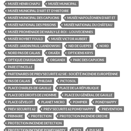
MUSÉE HENRI CHAPU
MUSÉE MUNICIPAL
MUSÉE MUNICIPAL D'ART ET D'HISTOIRE
MUSÉE MUNICIPAL DES CAPUCINS
MUSÉE NAPOLÉONIEN D'ART ET
MUSÉE NATIONAL DES PRISONS
MUSÉE NATIONAL DU CHÂTEAU
MUSÉE PROMENADE DE MARLY-LE-ROI – LOUVECIENNES
MUSÉE ROYBET FOULD
MUSÉE VICTOR AUBERT
MUSÉE-JARDIN PAUL LANDOWSKI
NID DE GUEPES
NORD
NORD PAS DE CALAIS
OKAÏDI
OPTICIENS KRYS
OPTIQUE CHASSAGNE
ORGANDI
PARC DES CAPUCINS
PARE ETINCELLE
PARTENAIRES DE PREV’SECURITE 62 SIE : SOCIÉTÉ INCENDIE EUROPÉENNE
PAS DE CALAIS
PHILDAR
PICTOSOL
PLACE CHARLES-DE-GAULLE
PLACE DE LA RÉPUBLIQUE
PLACE DES DROITS DE L'HOMME
PLACE DU GÉNÉRAL DE GAULLE
PLACE GÉVELOT
PLANET MICRO
POMPIER
POND'HAPPY
PREV SECURITE 62
PREV'SECURITE 62 POMD'HAPPY
PREVENTION
PRIMAIRE
PROTECTION
PROTECTION INCENDIE CRECHE
PROTECTION INCENDIE DETECTION
PROTECTION INCENDIE POMD'HAPPY
PSC1
PULSAT