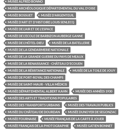
MUSÉE ALFRED BONNO
MUSÉE ARCHÉOLOGIQUE DÉPARTEMENTAL DU VAL D'OISE
MUSÉE BOSSUET
MUSÉE D'ARGENTEUIL
MUSÉE D'ART ET D'HISTOIRE LOUIS SENLECQ
MUSÉE DE L'AIR ET DE L'ESPACE
MUSÉE DE L'ECOLE DE BARBIZON AUBERGE GANNE
MUSÉE DE L'HÔTEL-DIEU
MUSÉE DE LA BATELLERIE
MUSÉE DE LA GENDARMERIE NATIONALE
MUSÉE DE LA GRANDE GUERRE DU PAYS DE MEAUX
MUSÉE DE LA RENAISSANCE - CHÂTEAU D'ECOUEN
MUSÉE DE LA RÉSISTANCE NATIONALE
MUSÉE DE LA TOILE DE JOUY
MUSÉE DE PORT-ROYAL DES CHAMPS
MUSÉE DE SAINT-MAUR - VILLA MÉDICIS
MUSÉE DÉPARTEMENTAL ALBERT KAHN
MUSÉE DES ANNÉES 1930
MUSÉE DES ARTS ET TRADITIONS POPULAIRES
MUSÉE DES TRANSPORTS URBAINS
MUSÉE DES TRAVAUX PUBLICS
MUSÉE DU CHÂTEAU DE DOURDAN
MUSÉE DUNOYER DE SEGONZAC
MUSÉE FOURNAISE
MUSÉE FRANÇAIS DE LA CARTE À JOUER
MUSÉE FRANÇAIS DE LA PHOTOGRAPHIE
MUSÉE GATIEN BONNET