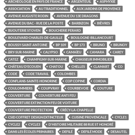
ARCHÉOLOGIE EN PAYS DE FRANCE
ARGENTEUIL
ASPHYXIE
ASSOCIATION
AU TRADITIONNEL
AUX JARDINS DE PROVENCE
AVENUE AUGUSTE RODIN
AVENUE DU 13E DRAGONS
AVENUE DU BAC - RUE DE LA POSTE
BARBIZON
BIÈVRES
BIJOUTERIE STOVEN
BOUCHERIE PERARD
BOULEVARD CHARLES-DE-GAULLE
BOULOGNE-BILLANCOURT
BOUSSY-SAINT-ANTOINE
BP 109
BP 173
BRUNO
BRUNOY
BRY-SUR-MARNE
CALYPSO
CAMAÏEU
CAMARA
CAREY
CATEZ
CHAMPIGNY-SUR-MARNE
CHASSEUR IMMOBILIER
CHÂTEAU D'ECOUEN
CHATOU
CHELLES
CLAMART
CO
CODE
CODE TRAVAIL
COLOMBES
CONFLANS-SAINTE-HONORINE
COP COPINE
CORDIA
COULOMMIERS
COUPVRAY
COURBEVOIE
COUTURE
COUVERTURE
COUVERTURE ANTI FEU
COUVERTURE EXTINCTION FEU DE VOITURE
COUVERTURE PROTECTION
CRÉCY-LA-CHAPELLE
CSID COFFRET DESIGN EXTINCTEUR
CUISINE PROVENCALE
CYCLE1
CYCLE2
CYCLE3
D'HISTOIRE MILITAIRE 88 RUE ST HONORÉ
DANS LES ÉCOLES PRIMAIRES
DEFILÉ
DEFILÉ MODE
DESAUTEL