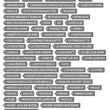
GRANDE RUE
GRANDE RUE CHARLES DE GAULLE
GUIRY-EN-VEXIN
HOULLE
HTTP://WWW.ANACT.FR/
INCENDIE
INTERURBAINS ET RURAUX
INTOXICATION
INTRUSION
ISSY-LES-MOULINEAUX
ITESA
JEF
JOUECLUB
JOUY-EN-JOSAS
KIDDE
KINDELE FIRE
KINDLE
L'ARRÊTÉ DU 9 JUIN 2008
L'AUDOMARINE
L'INDÉPENDANT
L'ISLE-ADAM
LA BONNE FRANQUETTE
LA FRINGALETTE
LA PATATERIE
LA PROVENCE
LA VARENNE-SAINT-HILAIRE
LAERDAL
LAGNY-SUR-MARNE
LE BOURGET
LE MÉE-SUR-SEINE
LE SUD DE LA FRANCE
LIFEBOX
LIONET DÉCOR
LIVRY-GARGAN
LONGUENESSE
LORTHOYRENOV
LOTO
LOTO DES POMPIERS DE LONGUENESSE
LOUVECIENNES
LOUVRES
MAGASIN
MAGNY-LES-HAMEAUX
MAISON FOURNAISE
MAISON NATALE DE LOUIS BRAILLE
MAISONS-ALFORT CEDEX
MANTES-LA-JOLIE
MARCHÉ DE FRUGES
MARINEVA
MAULE
MEAUX
MELUN
MEUDON
MIRIAN
MIRIAN CAREY
MODE
MONOXYDE DE CARBONE
MOULLE
MUSÉE - ATELIER RODIN
MUSÉE ADRIEN MENTIENNE