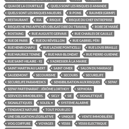
QUAI DE LA COURTILLE
QUELS SONT LES RISQUES D AMANDE
QUELS SONT LES RISQUES MAJEURS
R-PONS
RAUMER (GRIMP)
RESTAURANT
RIA
RISQUE
RISQUE DU CHEF ENTREPRISE
RISQUES NE PAS AFFICHÉS OBLIGATOIRE DU TRAVAIL
ROBE DE MARIÉ
ROSTAING
RUE AUGUSTE GERVAIS
RUE CHARLES DE GAULLE
RUE DE PARIS
RUE DU RÉVEILLON
RUE GABRIEL PÉRI
RUE HENRI CHAPU
RUE LAZARE PONTICELLI
RUE LOUIS BRAILLE
RUE MAURICE TENINE
RUE MAX-BLONDAT
RUE PIERRE-GUIENNE
RUE SAINT-HILAIRE - 92
S'ADRESSER À LA MAIRIE
SAINT MARTIN AU LAERT
SAINT OMER
SALON DU MARIAGE
SAUDEMONT
SECOURISME
SECOURS
SECURELIFE
SECURELIFE PARAMEDICS
SENSIBILISATION AUX RISQUES
SEPAF
SEPAF PARTENARIAT : JÉRÔME LORTHOY
SEPHORA
SERVICES IMMOBILIERS.
SICLY
SIE
SIGNALETIQUE
SIGNALETIQUES
SOLEIL ♥
SYSTEME ALARME
TENDANCE NATURE
TOUT POUR LEO
UNE OBLIGATION LÉGISLATIVE
UNIQUE
VENTE IMMOBILIÈRE
VOG COIFFURE
VOYAGES
YESSS
YESSS ELECTRIQUE