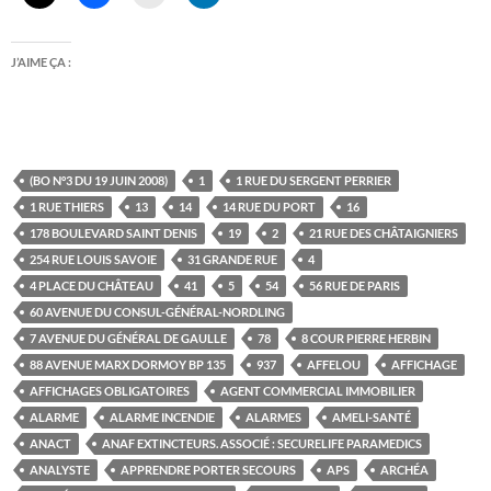
J’AIME ÇA :
(BO N°3 DU 19 JUIN 2008)
1
1 RUE DU SERGENT PERRIER
1 RUE THIERS
13
14
14 RUE DU PORT
16
178 BOULEVARD SAINT DENIS
19
2
21 RUE DES CHÂTAIGNIERS
254 RUE LOUIS SAVOIE
31 GRANDE RUE
4
4 PLACE DU CHÂTEAU
41
5
54
56 RUE DE PARIS
60 AVENUE DU CONSUL-GÉNÉRAL-NORDLING
7 AVENUE DU GÉNÉRAL DE GAULLE
78
8 COUR PIERRE HERBIN
88 AVENUE MARX DORMOY BP 135
937
AFFELOU
AFFICHAGE
AFFICHAGES OBLIGATOIRES
AGENT COMMERCIAL IMMOBILIER
ALARME
ALARME INCENDIE
ALARMES
AMELI-SANTÉ
ANACT
ANAF EXTINCTEURS. ASSOCIÉ : SECURELIFE PARAMEDICS
ANALYSTE
APPRENDRE PORTER SECOURS
APS
ARCHÉA