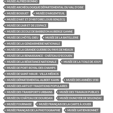
MUSÉE ALFRED BONNO
MUSÉE ARCHÉOLOGIQUE DÉPARTEMENTAL DU VAL D'OISE
MUSÉE BOSSUET
MUSÉE D'ARGENTEUIL
MUSÉE D'ART ET D'HISTOIRE LOUIS SENLECQ
MUSÉE DE L'AIR ET DE L'ESPACE
MUSÉE DE L'ECOLE DE BARBIZON AUBERGE GANNE
MUSÉE DE L'HÔTEL-DIEU
MUSÉE DE LA BATELLERIE
MUSÉE DE LA GENDARMERIE NATIONALE
MUSÉE DE LA GRANDE GUERRE DU PAYS DE MEAUX
MUSÉE DE LA RENAISSANCE - CHÂTEAU D'ECOUEN
MUSÉE DE LA RÉSISTANCE NATIONALE
MUSÉE DE LA TOILE DE JOUY
MUSÉE DE PORT-ROYAL DES CHAMPS
MUSÉE DE SAINT-MAUR - VILLA MÉDICIS
MUSÉE DÉPARTEMENTAL ALBERT KAHN
MUSÉE DES ANNÉES 1930
MUSÉE DES ARTS ET TRADITIONS POPULAIRES
MUSÉE DES TRANSPORTS URBAINS
MUSÉE DES TRAVAUX PUBLICS
MUSÉE DU CHÂTEAU DE DOURDAN
MUSÉE DUNOYER DE SEGONZAC
MUSÉE FOURNAISE
MUSÉE FRANÇAIS DE LA CARTE À JOUER
MUSÉE FRANÇAIS DE LA PHOTOGRAPHIE
MUSÉE GATIEN BONNET