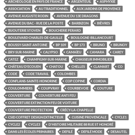
ARCHÉOLOGIE EN PAYS DE FRANCE
ARGENTEUIL
ASPHYXIE
ASSOCIATION
AU TRADITIONNEL
AUX JARDINS DE PROVENCE
AVENUE AUGUSTE RODIN
AVENUE DU 13E DRAGONS
AVENUE DU BAC - RUE DE LA POSTE
BARBIZON
BIÈVRES
BIJOUTERIE STOVEN
BOUCHERIE PERARD
BOULEVARD CHARLES-DE-GAULLE
BOULOGNE-BILLANCOURT
BOUSSY-SAINT-ANTOINE
BP 109
BP 173
BRUNO
BRUNOY
BRY-SUR-MARNE
CALYPSO
CAMAÏEU
CAMARA
CAREY
CATEZ
CHAMPIGNY-SUR-MARNE
CHASSEUR IMMOBILIER
CHÂTEAU D'ECOUEN
CHATOU
CHELLES
CLAMART
CO
CODE
CODE TRAVAIL
COLOMBES
CONFLANS-SAINTE-HONORINE
COP COPINE
CORDIA
COULOMMIERS
COUPVRAY
COURBEVOIE
COUTURE
COUVERTURE
COUVERTURE ANTI FEU
COUVERTURE EXTINCTION FEU DE VOITURE
COUVERTURE PROTECTION
CRÉCY-LA-CHAPELLE
CSID COFFRET DESIGN EXTINCTEUR
CUISINE PROVENCALE
CYCLE1
CYCLE2
CYCLE3
D'HISTOIRE MILITAIRE 88 RUE ST HONORÉ
DANS LES ÉCOLES PRIMAIRES
DEFILÉ
DEFILÉ MODE
DESAUTEL