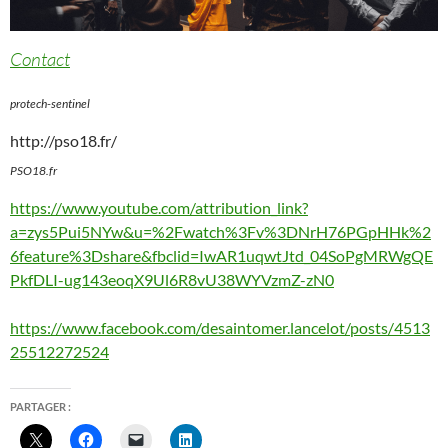
Contact
protech-sentinel
http://pso18.fr/
PSO18.fr
https://www.youtube.com/attribution_link?
a=zys5Pui5NYw&u=%2Fwatch%3Fv%3DNrH76PGpHHk%2
6feature%3Dshare&fbclid=IwAR1uqwtJtd_04SoPgMRWgQE
PkfDLI-ug143eoqX9Ul6R8vU38WYVzmZ-zN0
https://www.facebook.com/desaintomer.lancelot/posts/4513
25512272524
PARTAGER :