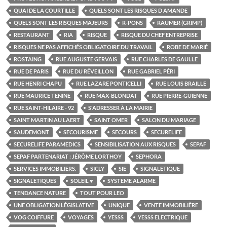
QUAI DE LA COURTILLE
QUELS SONT LES RISQUES D AMANDE
QUELS SONT LES RISQUES MAJEURS
R-PONS
RAUMER (GRIMP)
RESTAURANT
RIA
RISQUE
RISQUE DU CHEF ENTREPRISE
RISQUES NE PAS AFFICHÉS OBLIGATOIRE DU TRAVAIL
ROBE DE MARIÉ
ROSTAING
RUE AUGUSTE GERVAIS
RUE CHARLES DE GAULLE
RUE DE PARIS
RUE DU RÉVEILLON
RUE GABRIEL PÉRI
RUE HENRI CHAPU
RUE LAZARE PONTICELLI
RUE LOUIS BRAILLE
RUE MAURICE TENINE
RUE MAX-BLONDAT
RUE PIERRE-GUIENNE
RUE SAINT-HILAIRE - 92
S'ADRESSER À LA MAIRIE
SAINT MARTIN AU LAERT
SAINT OMER
SALON DU MARIAGE
SAUDEMONT
SECOURISME
SECOURS
SECURELIFE
SECURELIFE PARAMEDICS
SENSIBILISATION AUX RISQUES
SEPAF
SEPAF PARTENARIAT : JÉRÔME LORTHOY
SEPHORA
SERVICES IMMOBILIERS.
SICLY
SIE
SIGNALETIQUE
SIGNALETIQUES
SOLEIL ♥
SYSTEME ALARME
TENDANCE NATURE
TOUT POUR LEO
UNE OBLIGATION LÉGISLATIVE
UNIQUE
VENTE IMMOBILIÈRE
VOG COIFFURE
VOYAGES
YESSS
YESSS ELECTRIQUE