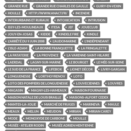
GRANDE RUE
GRANDE RUE CHARLES DE GAULLE
GUIRY-EN-VEXIN
HOULLE
HTTP://WWW.ANACT.FR/
INCENDIE
INTERURBAINS ET RURAUX
INTOXICATION
INTRUSION
ISSY-LES-MOULINEAUX
ITESA
JEF
JOUECLUB
JOUY-EN-JOSAS
KIDDE
KINDELE FIRE
KINDLE
L'ARRÊTÉ DU 9 JUIN 2008
L'AUDOMARINE
L'INDÉPENDANT
L'ISLE-ADAM
LA BONNE FRANQUETTE
LA FRINGALETTE
LA PATATERIE
LA PROVENCE
LA VARENNE-SAINT-HILAIRE
LAERDAL
LAGNY-SUR-MARNE
LE BOURGET
LE MÉE-SUR-SEINE
LE SUD DE LA FRANCE
LIFEBOX
LIONET DÉCOR
LIVRY-GARGAN
LONGUENESSE
LORTHOYRENOV
LOTO
LOTO DES POMPIERS DE LONGUENESSE
LOUVECIENNES
LOUVRES
MAGASIN
MAGNY-LES-HAMEAUX
MAISON FOURNAISE
MAISON NATALE DE LOUIS BRAILLE
MAISONS-ALFORT CEDEX
MANTES-LA-JOLIE
MARCHÉ DE FRUGES
MARINEVA
MAULE
MEAUX
MELUN
MEUDON
MIRIAN
MIRIAN CAREY
MODE
MONOXYDE DE CARBONE
MOULLE
MUSÉE - ATELIER RODIN
MUSÉE ADRIEN MENTIENNE