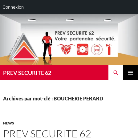
Connexion
Aller
au
contenu
Recherche
PREV SECURITE 62
MENU
PRINCI
Archives par mot-clé : BOUCHERIE PERARD
NEWS
PREV SECURITE 62