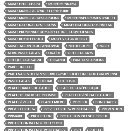
MUSÉE HENRI CHAPU
MUSÉE MUNICIPAL
MUSÉE MUNICIPAL D'ART ET D'HISTOIRE
MUSÉE MUNICIPAL DES CAPUCINS
MUSÉE NAPOLÉONIEN D'ART ET
MUSÉE NATIONAL DES PRISONS
MUSÉE NATIONAL DU CHÂTEAU
MUSÉE PROMENADE DE MARLY-LE-ROI – LOUVECIENNES
MUSÉE ROYBET FOULD
MUSÉE VICTOR AUBERT
MUSÉE-JARDIN PAUL LANDOWSKI
NID DE GUEPES
NORD
NORD PAS DE CALAIS
OKAÏDI
OPTICIENS KRYS
OPTIQUE CHASSAGNE
ORGANDI
PARC DES CAPUCINS
PARE ETINCELLE
PARTENAIRES DE PREV’SECURITE 62 SIE : SOCIÉTÉ INCENDIE EUROPÉENNE
PAS DE CALAIS
PHILDAR
PICTOSOL
PLACE CHARLES-DE-GAULLE
PLACE DE LA RÉPUBLIQUE
PLACE DES DROITS DE L'HOMME
PLACE DU GÉNÉRAL DE GAULLE
PLACE GÉVELOT
PLANET MICRO
POMPIER
POND'HAPPY
PREV SECURITE 62
PREV'SECURITE 62 POMD'HAPPY
PREVENTION
PRIMAIRE
PROTECTION
PROTECTION INCENDIE CRECHE
PROTECTION INCENDIE DETECTION
PROTECTION INCENDIE POMD'HAPPY
PSC1
PULSAT