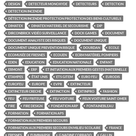
DESIGN
DETECTEUR MONOXYDE
DETECTEURS
DETECTION
DETECTION INCENDIE
DÉTECTION INCENDIE PROTECTION PROTECTION DES BIENS CULTURELS
DIMATEX
DIMATEX MATERIEL DE SECOURISME
DIP
DIRCONBRICK VIDÉO SURVEILLANCE
DOCK GAMES
DOCUMENT
DOCUMENT ANALYSTE DES RISQUES
DOCUMENT UNIQUE
DOCUMENT UNIQUE PREVENTION RISQUE
DOURDAN
ECOLE
ECOMUSÉE DE FRESNES
ECOUEN
ECRM MATÉRIEL POMPIERS
EDEN
EDUCATION
EDUCATION NATIONALE
ENFANT
ERMONT
ERP
ET INITIATION AUX PREMIERS GESTES (MATERNELLE
ETAMPES
ÊTAT UNIS
ETS GITEM
EURO FEU
EURODIS
EUROFEU
EUROPE
EVPR
EXTINCTEUR
EXTINCTEUR CRECHE
EXTINCTION
EXTINPRO
FASHION
FEU
FEU FRITEUSE
FEU VOITURE
FEUX VOITURE SAINT OMER
FIRE
FIRE DESIGN
FONDATION ARP
FONTAINEBLEAU
FORMATION
FORMATION APS
FORMATION AUX PREMIERS SECOURS
FORMATION AUX PREMIERS SECOURS EN MILIEU SCOLAIRE
FRANCE
FRESNES
FUMIMARSK
G NADINE CORRADO
GALLIN