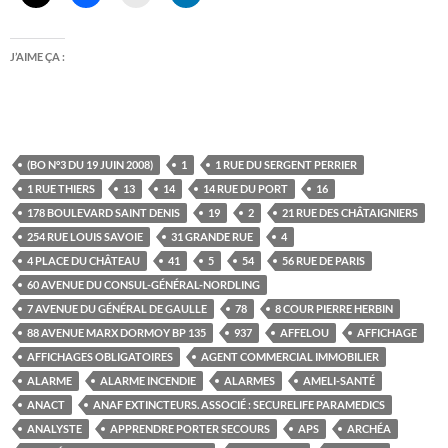
J’AIME ÇA :
(BO N°3 DU 19 JUIN 2008)
1
1 RUE DU SERGENT PERRIER
1 RUE THIERS
13
14
14 RUE DU PORT
16
178 BOULEVARD SAINT DENIS
19
2
21 RUE DES CHÂTAIGNIERS
254 RUE LOUIS SAVOIE
31 GRANDE RUE
4
4 PLACE DU CHÂTEAU
41
5
54
56 RUE DE PARIS
60 AVENUE DU CONSUL-GÉNÉRAL-NORDLING
7 AVENUE DU GÉNÉRAL DE GAULLE
78
8 COUR PIERRE HERBIN
88 AVENUE MARX DORMOY BP 135
937
AFFELOU
AFFICHAGE
AFFICHAGES OBLIGATOIRES
AGENT COMMERCIAL IMMOBILIER
ALARME
ALARME INCENDIE
ALARMES
AMELI-SANTÉ
ANACT
ANAF EXTINCTEURS. ASSOCIÉ : SECURELIFE PARAMEDICS
ANALYSTE
APPRENDRE PORTER SECOURS
APS
ARCHÉA