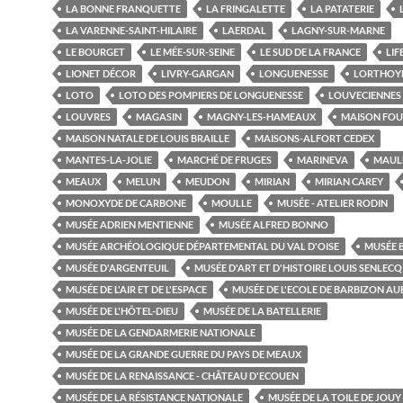
LA BONNE FRANQUETTE
LA FRINGALETTE
LA PATATERIE
LA VARENNE-SAINT-HILAIRE
LAERDAL
LAGNY-SUR-MARNE
LE BOURGET
LE MÉE-SUR-SEINE
LE SUD DE LA FRANCE
LIF
LIONET DÉCOR
LIVRY-GARGAN
LONGUENESSE
LORTHOY
LOTO
LOTO DES POMPIERS DE LONGUENESSE
LOUVECIENNES
LOUVRES
MAGASIN
MAGNY-LES-HAMEAUX
MAISON FOU
MAISON NATALE DE LOUIS BRAILLE
MAISONS-ALFORT CEDEX
MANTES-LA-JOLIE
MARCHÉ DE FRUGES
MARINEVA
MAUL
MEAUX
MELUN
MEUDON
MIRIAN
MIRIAN CAREY
MONOXYDE DE CARBONE
MOULLE
MUSÉE - ATELIER RODIN
MUSÉE ADRIEN MENTIENNE
MUSÉE ALFRED BONNO
MUSÉE ARCHÉOLOGIQUE DÉPARTEMENTAL DU VAL D'OISE
MUSÉE 
MUSÉE D'ARGENTEUIL
MUSÉE D'ART ET D'HISTOIRE LOUIS SENLECQ
MUSÉE DE L'AIR ET DE L'ESPACE
MUSÉE DE L'ECOLE DE BARBIZON A
MUSÉE DE L'HÔTEL-DIEU
MUSÉE DE LA BATELLERIE
MUSÉE DE LA GENDARMERIE NATIONALE
MUSÉE DE LA GRANDE GUERRE DU PAYS DE MEAUX
MUSÉE DE LA RENAISSANCE - CHÂTEAU D'ECOUEN
MUSÉE DE LA RÉSISTANCE NATIONALE
MUSÉE DE LA TOILE DE JOUY