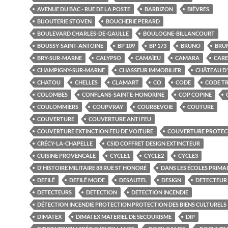
AVENUE DU BAC - RUE DE LA POSTE
BARBIZON
BIÈVRES
BIJOUTERIE STOVEN
BOUCHERIE PERARD
BOULEVARD CHARLES-DE-GAULLE
BOULOGNE-BILLANCOURT
BOUSSY-SAINT-ANTOINE
BP 109
BP 173
BRUNO
BRU
BRY-SUR-MARNE
CALYPSO
CAMAÏEU
CAMARA
CARE
CHAMPIGNY-SUR-MARNE
CHASSEUR IMMOBILIER
CHÂTEAU D
CHATOU
CHELLES
CLAMART
CO
CODE
CODE TR
COLOMBES
CONFLANS-SAINTE-HONORINE
COP COPINE
COULOMMIERS
COUPVRAY
COURBEVOIE
COUTURE
COUVERTURE
COUVERTURE ANTI FEU
COUVERTURE EXTINCTION FEU DE VOITURE
COUVERTURE PROTEC
CRÉCY-LA-CHAPELLE
CSID COFFRET DESIGN EXTINCTEUR
CUISINE PROVENCALE
CYCLE1
CYCLE2
CYCLE3
D'HISTOIRE MILITAIRE 88 RUE ST HONORÉ
DANS LES ÉCOLES PRIMA
DEFILÉ
DEFILÉ MODE
DESAUTEL
DESIGN
DETECTEUR
DETECTEURS
DETECTION
DETECTION INCENDIE
DÉTECTION INCENDIE PROTECTION PROTECTION DES BIENS CULTURELS
DIMATEX
DIMATEX MATERIEL DE SECOURISME
DIP