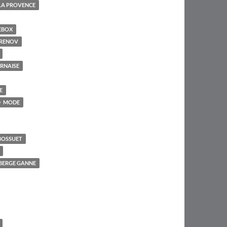
LA PROVENCE
EBOX
RENOV
RNAISE
E
MODE
BOSSUET
UBERGE GANNE