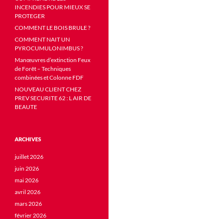
INCENDIES POUR MIEUX SE
PROTEGER
COMMENT LE BOIS BRULE ?
COMMENT NAIT UN
PYROCUMULONIMBUS ?
Manœuvres d’extinction Feux
de Forêt – Techniques
combinées et Colonne FDF
NOUVEAU CLIENT CHEZ
PREV SECURITE 62 : L AIR DE
BEAUTE
ARCHIVES
juillet 2026
juin 2026
mai 2026
avril 2026
mars 2026
février 2026