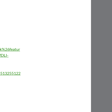
%26featur
DLI-
/4513255122