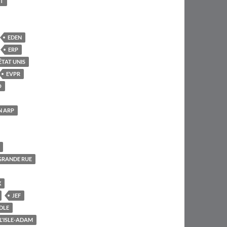
T
EDEN
ERP
ÊTAT UNIS
EVPR
O
N ARP
GRANDE RUE
X
JEF
DLE
L'ISLE-ADAM