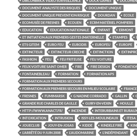
DIRCONBRICK VIDÉO SURVEILLANCE
DOCK GAMES
DOCUMEN
DOCUMENT ANALYSTE DES RISQUES
DOCUMENT UNIQUE
DOCUMENT UNIQUE PREVENTION RISQUE
DOURDAN
ECOLE
ECOMUSÉE DE FRESNES
ECOUEN
ECRM MATÉRIEL POMPIERS
EDUCATION
EDUCATION NATIONALE
ENFANT
ERMONT
ET INITIATION AUX PREMIERS GESTES (MATERNELLE
ETAMPES
ETS GITEM
EURO FEU
EURODIS
EUROFEU
EUROPE
EXTINCTEUR
EXTINCTEUR CRECHE
EXTINCTION
EXTINPR
FASHION
FEU
FEU FRITEUSE
FEU VOITURE
FEUX VOITURE SAINT OMER
FIRE
FIRE DESIGN
FONDATIO
FONTAINEBLEAU
FORMATION
FORMATION APS
FORMATION AUX PREMIERS SECOURS
FORMATION AUX PREMIERS SECOURS EN MILIEU SCOLAIRE
FRANCE
FRESNES
FUMIMARSK
G NADINE CORRADO
GALLIN
GRANDE RUE CHARLES DE GAULLE
GUIRY-EN-VEXIN
HOULLE
HTTP://WWW.ANACT.FR/
INCENDIE
INTERURBAINS ET RURAU
INTOXICATION
INTRUSION
ISSY-LES-MOULINEAUX
ITESA
JOUECLUB
JOUY-EN-JOSAS
KIDDE
KINDELE FIRE
KIN
L'ARRÊTÉ DU 9 JUIN 2008
L'AUDOMARINE
L'INDÉPENDANT