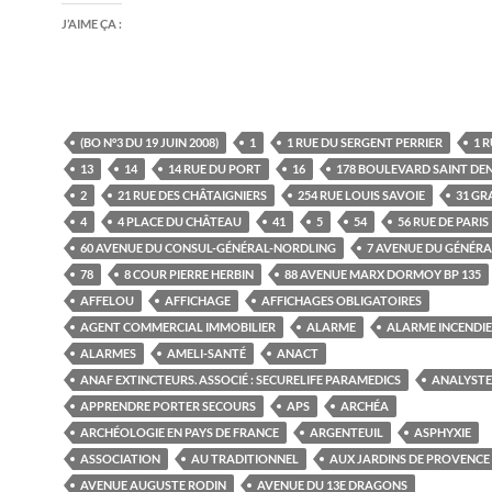
J’AIME ÇA :
(BO N°3 DU 19 JUIN 2008)
1
1 RUE DU SERGENT PERRIER
1 R
13
14
14 RUE DU PORT
16
178 BOULEVARD SAINT DEN
2
21 RUE DES CHÂTAIGNIERS
254 RUE LOUIS SAVOIE
31 GR
4
4 PLACE DU CHÂTEAU
41
5
54
56 RUE DE PARIS
60 AVENUE DU CONSUL-GÉNÉRAL-NORDLING
7 AVENUE DU GÉNÉRA
78
8 COUR PIERRE HERBIN
88 AVENUE MARX DORMOY BP 135
AFFELOU
AFFICHAGE
AFFICHAGES OBLIGATOIRES
AGENT COMMERCIAL IMMOBILIER
ALARME
ALARME INCENDIE
ALARMES
AMELI-SANTÉ
ANACT
ANAF EXTINCTEURS. ASSOCIÉ : SECURELIFE PARAMEDICS
ANALYSTE
APPRENDRE PORTER SECOURS
APS
ARCHÉA
ARCHÉOLOGIE EN PAYS DE FRANCE
ARGENTEUIL
ASPHYXIE
ASSOCIATION
AU TRADITIONNEL
AUX JARDINS DE PROVENCE
AVENUE AUGUSTE RODIN
AVENUE DU 13E DRAGONS