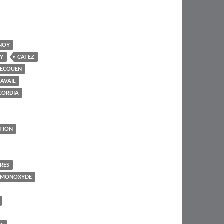
NOY
Y
CATEZ
'ECOUEN
AVAIL
CORDIA
TION
IRES
 MONOXYDE