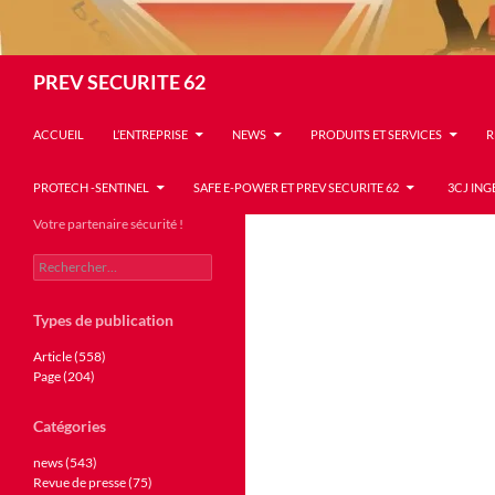
Recherche
PREV SECURITE 62
ACCUEIL
L’ENTREPRISE
NEWS
PRODUITS ET SERVICES
R
PROTECH -SENTINEL
SAFE E-POWER ET PREV SECURITE 62
3CJ ING
Votre partenaire sécurité !
Rechercher :
Types de publication
Article (558)
Page (204)
Catégories
news (543)
Revue de presse (75)