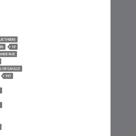
UE THIERS
IS
19
ANDE RUE
L DE GAULLE
937