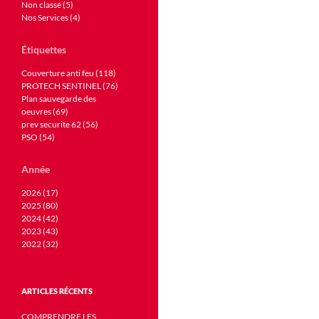
Non classé (5)
Nos Services (4)
Étiquettes
Couverture anti feu (118)
PROTECH SENTINEL (76)
Plan sauvegarde des
oeuvres (69)
prev securite 62 (56)
PSO (54)
Année
2026 (17)
2025 (80)
2024 (42)
2023 (43)
2022 (32)
ARTICLES RÉCENTS
COMPRENDRE LES