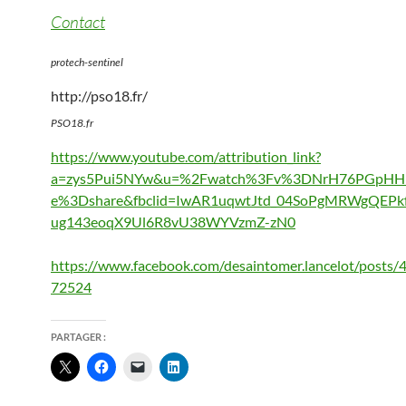
Contact
protech-sentinel
http://pso18.fr/
PSO18.fr
https://www.youtube.com/attribution_link?
a=zys5Pui5NYw&u=%2Fwatch%3Fv%3DNrH76PGpHHk
e%3Dshare&fbclid=IwAR1uqwtJtd_04SoPgMRWgQEPkf
ug143eoqX9Ul6R8vU38WYVzmZ-zN0
https://www.facebook.com/desaintomer.lancelot/posts
72524
PARTAGER :