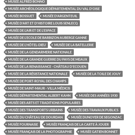
MUSÉE ALFRED BONNO
MUSÉE ARCHÉOLOGIQUE DÉPARTEMENTAL DU VAL D'OISE
MUSÉE BOSSUET
MUSÉE D'ARGENTEUIL
MUSÉE D'ART ET D'HISTOIRE LOUIS SENLECQ
MUSÉE DE L'AIR ET DE L'ESPACE
MUSÉE DE L'ECOLE DE BARBIZON AUBERGE GANNE
MUSÉE DE L'HÔTEL-DIEU
MUSÉE DE LA BATELLERIE
MUSÉE DE LA GENDARMERIE NATIONALE
MUSÉE DE LA GRANDE GUERRE DU PAYS DE MEAUX
MUSÉE DE LA RENAISSANCE - CHÂTEAU D'ECOUEN
MUSÉE DE LA RÉSISTANCE NATIONALE
MUSÉE DE LA TOILE DE JOUY
MUSÉE DE PORT-ROYAL DES CHAMPS
MUSÉE DE SAINT-MAUR - VILLA MÉDICIS
MUSÉE DÉPARTEMENTAL ALBERT KAHN
MUSÉE DES ANNÉES 1930
MUSÉE DES ARTS ET TRADITIONS POPULAIRES
MUSÉE DES TRANSPORTS URBAINS
MUSÉE DES TRAVAUX PUBLICS
MUSÉE DU CHÂTEAU DE DOURDAN
MUSÉE DUNOYER DE SEGONZAC
MUSÉE FOURNAISE
MUSÉE FRANÇAIS DE LA CARTE À JOUER
MUSÉE FRANÇAIS DE LA PHOTOGRAPHIE
MUSÉE GATIEN BONNET