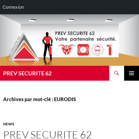
Connexion
Aller
au
contenu
Recherche
PREV SECURITE 62
MENU
PRINCI
Archives par mot-clé : EURODIS
NEWS
PREV SECURITE 62