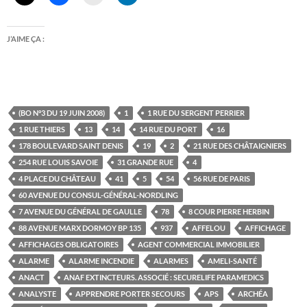
J’AIME ÇA :
(BO N°3 DU 19 JUIN 2008)
1
1 RUE DU SERGENT PERRIER
1 RUE THIERS
13
14
14 RUE DU PORT
16
178 BOULEVARD SAINT DENIS
19
2
21 RUE DES CHÂTAIGNIERS
254 RUE LOUIS SAVOIE
31 GRANDE RUE
4
4 PLACE DU CHÂTEAU
41
5
54
56 RUE DE PARIS
60 AVENUE DU CONSUL-GÉNÉRAL-NORDLING
7 AVENUE DU GÉNÉRAL DE GAULLE
78
8 COUR PIERRE HERBIN
88 AVENUE MARX DORMOY BP 135
937
AFFELOU
AFFICHAGE
AFFICHAGES OBLIGATOIRES
AGENT COMMERCIAL IMMOBILIER
ALARME
ALARME INCENDIE
ALARMES
AMELI-SANTÉ
ANACT
ANAF EXTINCTEURS. ASSOCIÉ : SECURELIFE PARAMEDICS
ANALYSTE
APPRENDRE PORTER SECOURS
APS
ARCHÉA