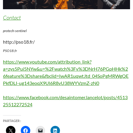
Contact
protech-sentinel
http://pso18.fr/
PSO18.fr
https://www.youtube.com/attribution_link?
a=zys5Pui5NYw&u=%2Fwatch%3Fv%3DNrH76PGpHHk%2
6feature%3Dshare&fbclid=IwAR1uqwtJtd_04SoPgMRWgQE
PkfDLI-ug143eoqX9Ul6R8vU38WYVzmZ-zN0
https://www.facebook.com/desaintomer.lancelot/posts/4513
25512272524
PARTAGER :