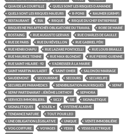
QUAI DE LA COURTILLE
QUELS SONT LES RISQUES D AMANDE
QUELS SONT LES RISQUES MAJEURS
R-PONS
RAUMER (GRIMP)
RESTAURANT
RIA
RISQUE
RISQUE DU CHEF ENTREPRISE
RISQUES NE PAS AFFICHÉS OBLIGATOIRE DU TRAVAIL
ROBE DE MARIÉ
ROSTAING
RUE AUGUSTE GERVAIS
RUE CHARLES DE GAULLE
RUE DE PARIS
RUE DU RÉVEILLON
RUE GABRIEL PÉRI
RUE HENRI CHAPU
RUE LAZARE PONTICELLI
RUE LOUIS BRAILLE
RUE MAURICE TENINE
RUE MAX-BLONDAT
RUE PIERRE-GUIENNE
RUE SAINT-HILAIRE - 92
S'ADRESSER À LA MAIRIE
SAINT MARTIN AU LAERT
SAINT OMER
SALON DU MARIAGE
SAUDEMONT
SECOURISME
SECOURS
SECURELIFE
SECURELIFE PARAMEDICS
SENSIBILISATION AUX RISQUES
SEPAF
SEPAF PARTENARIAT : JÉRÔME LORTHOY
SEPHORA
SERVICES IMMOBILIERS.
SICLY
SIE
SIGNALETIQUE
SIGNALETIQUES
SOLEIL ♥
SYSTEME ALARME
TENDANCE NATURE
TOUT POUR LEO
UNE OBLIGATION LÉGISLATIVE
UNIQUE
VENTE IMMOBILIÈRE
VOG COIFFURE
VOYAGES
YESSS
YESSS ELECTRIQUE