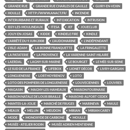
GRANDE RUE
GRANDE RUE CHARLES DE GAULLE
GUIRY-EN-VEXIN
HOULLE
HTTP://WWW.ANACT.FR/
INCENDIE
INTERURBAINS ET RURAUX
INTOXICATION
INTRUSION
ISSY-LES-MOULINEAUX
ITESA
JEF
JOUECLUB
JOUY-EN-JOSAS
KIDDE
KINDELE FIRE
KINDLE
L'ARRÊTÉ DU 9 JUIN 2008
L'AUDOMARINE
L'INDÉPENDANT
L'ISLE-ADAM
LA BONNE FRANQUETTE
LA FRINGALETTE
LA PATATERIE
LA PROVENCE
LA VARENNE-SAINT-HILAIRE
LAERDAL
LAGNY-SUR-MARNE
LE BOURGET
LE MÉE-SUR-SEINE
LE SUD DE LA FRANCE
LIFEBOX
LIONET DÉCOR
LIVRY-GARGAN
LONGUENESSE
LORTHOYRENOV
LOTO
LOTO DES POMPIERS DE LONGUENESSE
LOUVECIENNES
LOUVRES
MAGASIN
MAGNY-LES-HAMEAUX
MAISON FOURNAISE
MAISON NATALE DE LOUIS BRAILLE
MAISONS-ALFORT CEDEX
MANTES-LA-JOLIE
MARCHÉ DE FRUGES
MARINEVA
MAULE
MEAUX
MELUN
MEUDON
MIRIAN
MIRIAN CAREY
MODE
MONOXYDE DE CARBONE
MOULLE
MUSÉE - ATELIER RODIN
MUSÉE ADRIEN MENTIENNE