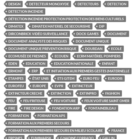
DESIGN
DETECTEUR MONOXYDE
DETECTEURS
DETECTION
DETECTION INCENDIE
DÉTECTION INCENDIE PROTECTION PROTECTION DES BIENS CULTURELS
DIMATEX
DIMATEX MATERIEL DE SECOURISME
DIP
DIRCONBRICK VIDÉO SURVEILLANCE
DOCK GAMES
DOCUMENT
DOCUMENT ANALYSTE DES RISQUES
DOCUMENT UNIQUE
DOCUMENT UNIQUE PREVENTION RISQUE
DOURDAN
ECOLE
ECOMUSÉE DE FRESNES
ECOUEN
ECRM MATÉRIEL POMPIERS
EDEN
EDUCATION
EDUCATION NATIONALE
ENFANT
ERMONT
ERP
ET INITIATION AUX PREMIERS GESTES (MATERNELLE
ETAMPES
ÊTAT UNIS
ETS GITEM
EURO FEU
EURODIS
EUROFEU
EUROPE
EVPR
EXTINCTEUR
EXTINCTEUR CRECHE
EXTINCTION
EXTINPRO
FASHION
FEU
FEU FRITEUSE
FEU VOITURE
FEUX VOITURE SAINT OMER
FIRE
FIRE DESIGN
FONDATION ARP
FONTAINEBLEAU
FORMATION
FORMATION APS
FORMATION AUX PREMIERS SECOURS
FORMATION AUX PREMIERS SECOURS EN MILIEU SCOLAIRE
FRANCE
FRESNES
FUMIMARSK
G NADINE CORRADO
GALLIN