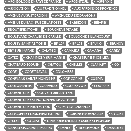
ARCHÉOLOGIE EN PAYS DE FRANCE
ARGENTEUIL
ASPHYXIE
ASSOCIATION
AU TRADITIONNEL
AUX JARDINS DE PROVENCE
AVENUE AUGUSTE RODIN
AVENUE DU 13E DRAGONS
AVENUE DU BAC - RUE DE LA POSTE
BARBIZON
BIÈVRES
BIJOUTERIE STOVEN
BOUCHERIE PERARD
BOULEVARD CHARLES-DE-GAULLE
BOULOGNE-BILLANCOURT
BOUSSY-SAINT-ANTOINE
BP 109
BP 173
BRUNO
BRUNOY
BRY-SUR-MARNE
CALYPSO
CAMAÏEU
CAMARA
CAREY
CATEZ
CHAMPIGNY-SUR-MARNE
CHASSEUR IMMOBILIER
CHÂTEAU D'ECOUEN
CHATOU
CHELLES
CLAMART
CO
CODE
CODE TRAVAIL
COLOMBES
CONFLANS-SAINTE-HONORINE
COP COPINE
CORDIA
COULOMMIERS
COUPVRAY
COURBEVOIE
COUTURE
COUVERTURE
COUVERTURE ANTI FEU
COUVERTURE EXTINCTION FEU DE VOITURE
COUVERTURE PROTECTION
CRÉCY-LA-CHAPELLE
CSID COFFRET DESIGN EXTINCTEUR
CUISINE PROVENCALE
CYCLE1
CYCLE2
CYCLE3
D'HISTOIRE MILITAIRE 88 RUE ST HONORÉ
DANS LES ÉCOLES PRIMAIRES
DEFILÉ
DEFILÉ MODE
DESAUTEL