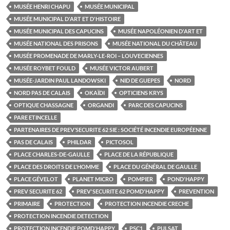
MUSÉE HENRI CHAPU
MUSÉE MUNICIPAL
MUSÉE MUNICIPAL D'ART ET D'HISTOIRE
MUSÉE MUNICIPAL DES CAPUCINS
MUSÉE NAPOLÉONIEN D'ART ET
MUSÉE NATIONAL DES PRISONS
MUSÉE NATIONAL DU CHÂTEAU
MUSÉE PROMENADE DE MARLY-LE-ROI – LOUVECIENNES
MUSÉE ROYBET FOULD
MUSÉE VICTOR AUBERT
MUSÉE-JARDIN PAUL LANDOWSKI
NID DE GUEPES
NORD
NORD PAS DE CALAIS
OKAÏDI
OPTICIENS KRYS
OPTIQUE CHASSAGNE
ORGANDI
PARC DES CAPUCINS
PARE ETINCELLE
PARTENAIRES DE PREV’SECURITE 62 SIE : SOCIÉTÉ INCENDIE EUROPÉENNE
PAS DE CALAIS
PHILDAR
PICTOSOL
PLACE CHARLES-DE-GAULLE
PLACE DE LA RÉPUBLIQUE
PLACE DES DROITS DE L'HOMME
PLACE DU GÉNÉRAL DE GAULLE
PLACE GÉVELOT
PLANET MICRO
POMPIER
POND'HAPPY
PREV SECURITE 62
PREV'SECURITE 62 POMD'HAPPY
PREVENTION
PRIMAIRE
PROTECTION
PROTECTION INCENDIE CRECHE
PROTECTION INCENDIE DETECTION
PROTECTION INCENDIE POMD'HAPPY
PSC1
PULSAT