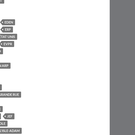
T
EDEN
ERP
ÊTAT UNIS
EVPR
O
N ARP
GRANDE RUE
X
JEF
DLE
L'ISLE-ADAM