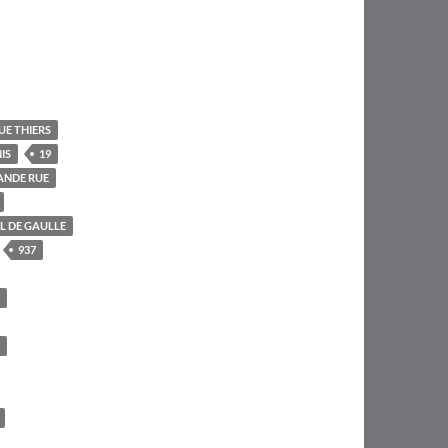
UE THIERS
IS
19
ANDE RUE
L DE GAULLE
937