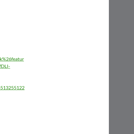
%26featur
DLI-
/4513255122