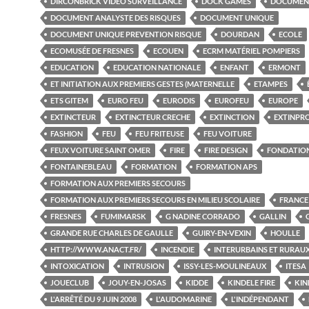
DIRCONBRICK VIDÉO SURVEILLANCE
DOCK GAMES
DOCUMEN
DOCUMENT ANALYSTE DES RISQUES
DOCUMENT UNIQUE
DOCUMENT UNIQUE PREVENTION RISQUE
DOURDAN
ECOLE
ECOMUSÉE DE FRESNES
ECOUEN
ECRM MATÉRIEL POMPIERS
EDUCATION
EDUCATION NATIONALE
ENFANT
ERMONT
ET INITIATION AUX PREMIERS GESTES (MATERNELLE
ETAMPES
ETS GITEM
EURO FEU
EURODIS
EUROFEU
EUROPE
EXTINCTEUR
EXTINCTEUR CRECHE
EXTINCTION
EXTINPR
FASHION
FEU
FEU FRITEUSE
FEU VOITURE
FEUX VOITURE SAINT OMER
FIRE
FIRE DESIGN
FONDATIO
FONTAINEBLEAU
FORMATION
FORMATION APS
FORMATION AUX PREMIERS SECOURS
FORMATION AUX PREMIERS SECOURS EN MILIEU SCOLAIRE
FRANCE
FRESNES
FUMIMARSK
G NADINE CORRADO
GALLIN
GRANDE RUE CHARLES DE GAULLE
GUIRY-EN-VEXIN
HOULLE
HTTP://WWW.ANACT.FR/
INCENDIE
INTERURBAINS ET RURAU
INTOXICATION
INTRUSION
ISSY-LES-MOULINEAUX
ITESA
JOUECLUB
JOUY-EN-JOSAS
KIDDE
KINDELE FIRE
KIN
L'ARRÊTÉ DU 9 JUIN 2008
L'AUDOMARINE
L'INDÉPENDANT