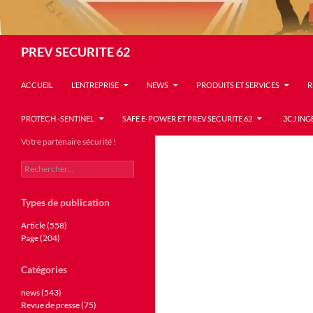
Recherche
PREV SECURITE 62
ACCUEIL
L’ENTREPRISE
NEWS
PRODUITS ET SERVICES
R
PROTECH -SENTINEL
SAFE E-POWER ET PREV SECURITE 62
3CJ ING
Votre partenaire sécurité !
Rechercher :
Types de publication
Article (558)
Page (204)
Catégories
news (543)
Revue de presse (75)