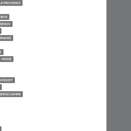
LA PROVENCE
EBOX
RENOV
RNAISE
E
MODE
BOSSUET
UBERGE GANNE