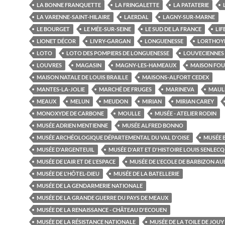
LA BONNE FRANQUETTE
LA FRINGALETTE
LA PATATERIE
LA VARENNE-SAINT-HILAIRE
LAERDAL
LAGNY-SUR-MARNE
LE BOURGET
LE MÉE-SUR-SEINE
LE SUD DE LA FRANCE
LIF
LIONET DÉCOR
LIVRY-GARGAN
LONGUENESSE
LORTHOY
LOTO
LOTO DES POMPIERS DE LONGUENESSE
LOUVECIENNES
LOUVRES
MAGASIN
MAGNY-LES-HAMEAUX
MAISON FOU
MAISON NATALE DE LOUIS BRAILLE
MAISONS-ALFORT CEDEX
MANTES-LA-JOLIE
MARCHÉ DE FRUGES
MARINEVA
MAUL
MEAUX
MELUN
MEUDON
MIRIAN
MIRIAN CAREY
MONOXYDE DE CARBONE
MOULLE
MUSÉE - ATELIER RODIN
MUSÉE ADRIEN MENTIENNE
MUSÉE ALFRED BONNO
MUSÉE ARCHÉOLOGIQUE DÉPARTEMENTAL DU VAL D'OISE
MUSÉE 
MUSÉE D'ARGENTEUIL
MUSÉE D'ART ET D'HISTOIRE LOUIS SENLECQ
MUSÉE DE L'AIR ET DE L'ESPACE
MUSÉE DE L'ECOLE DE BARBIZON A
MUSÉE DE L'HÔTEL-DIEU
MUSÉE DE LA BATELLERIE
MUSÉE DE LA GENDARMERIE NATIONALE
MUSÉE DE LA GRANDE GUERRE DU PAYS DE MEAUX
MUSÉE DE LA RENAISSANCE - CHÂTEAU D'ECOUEN
MUSÉE DE LA RÉSISTANCE NATIONALE
MUSÉE DE LA TOILE DE JOUY