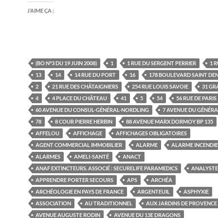
J’AIME ÇA :
(BO N°3 DU 19 JUIN 2008)
1
1 RUE DU SERGENT PERRIER
1 R
13
14
14 RUE DU PORT
16
178 BOULEVARD SAINT DEN
2
21 RUE DES CHÂTAIGNIERS
254 RUE LOUIS SAVOIE
31 GR
4
4 PLACE DU CHÂTEAU
41
5
54
56 RUE DE PARIS
60 AVENUE DU CONSUL-GÉNÉRAL-NORDLING
7 AVENUE DU GÉNÉRA
78
8 COUR PIERRE HERBIN
88 AVENUE MARX DORMOY BP 135
AFFELOU
AFFICHAGE
AFFICHAGES OBLIGATOIRES
AGENT COMMERCIAL IMMOBILIER
ALARME
ALARME INCENDIE
ALARMES
AMELI-SANTÉ
ANACT
ANAF EXTINCTEURS. ASSOCIÉ : SECURELIFE PARAMEDICS
ANALYSTE
APPRENDRE PORTER SECOURS
APS
ARCHÉA
ARCHÉOLOGIE EN PAYS DE FRANCE
ARGENTEUIL
ASPHYXIE
ASSOCIATION
AU TRADITIONNEL
AUX JARDINS DE PROVENCE
AVENUE AUGUSTE RODIN
AVENUE DU 13E DRAGONS