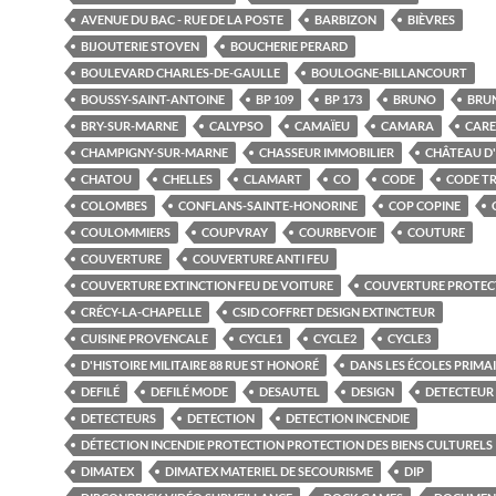
AVENUE DU BAC - RUE DE LA POSTE
BARBIZON
BIÈVRES
BIJOUTERIE STOVEN
BOUCHERIE PERARD
BOULEVARD CHARLES-DE-GAULLE
BOULOGNE-BILLANCOURT
BOUSSY-SAINT-ANTOINE
BP 109
BP 173
BRUNO
BRU
BRY-SUR-MARNE
CALYPSO
CAMAÏEU
CAMARA
CARE
CHAMPIGNY-SUR-MARNE
CHASSEUR IMMOBILIER
CHÂTEAU D
CHATOU
CHELLES
CLAMART
CO
CODE
CODE TR
COLOMBES
CONFLANS-SAINTE-HONORINE
COP COPINE
COULOMMIERS
COUPVRAY
COURBEVOIE
COUTURE
COUVERTURE
COUVERTURE ANTI FEU
COUVERTURE EXTINCTION FEU DE VOITURE
COUVERTURE PROTEC
CRÉCY-LA-CHAPELLE
CSID COFFRET DESIGN EXTINCTEUR
CUISINE PROVENCALE
CYCLE1
CYCLE2
CYCLE3
D'HISTOIRE MILITAIRE 88 RUE ST HONORÉ
DANS LES ÉCOLES PRIMA
DEFILÉ
DEFILÉ MODE
DESAUTEL
DESIGN
DETECTEUR
DETECTEURS
DETECTION
DETECTION INCENDIE
DÉTECTION INCENDIE PROTECTION PROTECTION DES BIENS CULTURELS
DIMATEX
DIMATEX MATERIEL DE SECOURISME
DIP