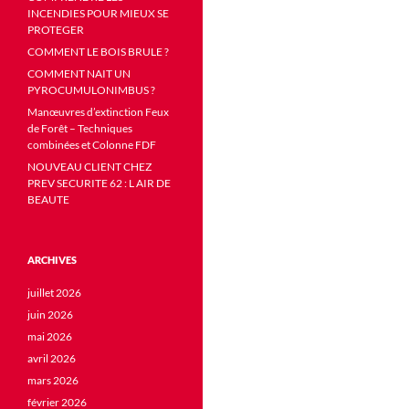
INCENDIES POUR MIEUX SE
PROTEGER
COMMENT LE BOIS BRULE ?
COMMENT NAIT UN
PYROCUMULONIMBUS ?
Manœuvres d’extinction Feux
de Forêt – Techniques
combinées et Colonne FDF
NOUVEAU CLIENT CHEZ
PREV SECURITE 62 : L AIR DE
BEAUTE
ARCHIVES
juillet 2026
juin 2026
mai 2026
avril 2026
mars 2026
février 2026