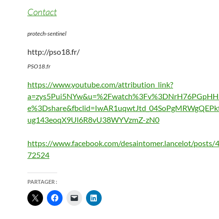
Contact
protech-sentinel
http://pso18.fr/
PSO18.fr
https://www.youtube.com/attribution_link?
a=zys5Pui5NYw&u=%2Fwatch%3Fv%3DNrH76PGpHHk
e%3Dshare&fbclid=IwAR1uqwtJtd_04SoPgMRWgQEPkf
ug143eoqX9Ul6R8vU38WYVzmZ-zN0
https://www.facebook.com/desaintomer.lancelot/posts
72524
PARTAGER :