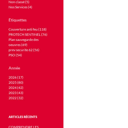
Non classé (5)
Nos Services (4)
Étiquettes
Couverture anti feu (118)
PROTECH SENTINEL (76)
Plan sauvegarde des
oeuvres (69)
prev securite 62 (56)
PSO (54)
Année
2026 (17)
2025 (80)
2024 (42)
2023 (43)
2022 (32)
ARTICLES RÉCENTS
COMPRENDRE LES