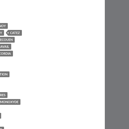
NOY
Y
CATEZ
'ECOUEN
AVAIL
CORDIA
TION
IRES
 MONOXYDE