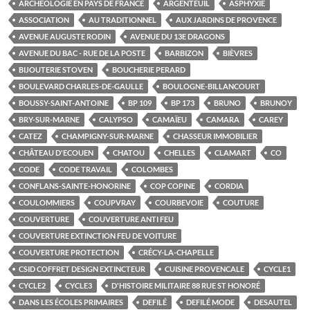
ARCHÉOLOGIE EN PAYS DE FRANCE
ARGENTEUIL
ASPHYXIE
ASSOCIATION
AU TRADITIONNEL
AUX JARDINS DE PROVENCE
AVENUE AUGUSTE RODIN
AVENUE DU 13E DRAGONS
AVENUE DU BAC - RUE DE LA POSTE
BARBIZON
BIÈVRES
BIJOUTERIE STOVEN
BOUCHERIE PERARD
BOULEVARD CHARLES-DE-GAULLE
BOULOGNE-BILLANCOURT
BOUSSY-SAINT-ANTOINE
BP 109
BP 173
BRUNO
BRUNOY
BRY-SUR-MARNE
CALYPSO
CAMAÏEU
CAMARA
CAREY
CATEZ
CHAMPIGNY-SUR-MARNE
CHASSEUR IMMOBILIER
CHÂTEAU D'ECOUEN
CHATOU
CHELLES
CLAMART
CO
CODE
CODE TRAVAIL
COLOMBES
CONFLANS-SAINTE-HONORINE
COP COPINE
CORDIA
COULOMMIERS
COUPVRAY
COURBEVOIE
COUTURE
COUVERTURE
COUVERTURE ANTI FEU
COUVERTURE EXTINCTION FEU DE VOITURE
COUVERTURE PROTECTION
CRÉCY-LA-CHAPELLE
CSID COFFRET DESIGN EXTINCTEUR
CUISINE PROVENCALE
CYCLE1
CYCLE2
CYCLE3
D'HISTOIRE MILITAIRE 88 RUE ST HONORÉ
DANS LES ÉCOLES PRIMAIRES
DEFILÉ
DEFILÉ MODE
DESAUTEL