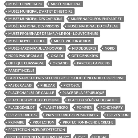
MUSÉE HENRI CHAPU
MUSÉE MUNICIPAL
MUSÉE MUNICIPAL D'ART ET D'HISTOIRE
MUSÉE MUNICIPAL DES CAPUCINS
MUSÉE NAPOLÉONIEN D'ART ET
MUSÉE NATIONAL DES PRISONS
MUSÉE NATIONAL DU CHÂTEAU
MUSÉE PROMENADE DE MARLY-LE-ROI – LOUVECIENNES
MUSÉE ROYBET FOULD
MUSÉE VICTOR AUBERT
MUSÉE-JARDIN PAUL LANDOWSKI
NID DE GUEPES
NORD
NORD PAS DE CALAIS
OKAÏDI
OPTICIENS KRYS
OPTIQUE CHASSAGNE
ORGANDI
PARC DES CAPUCINS
PARE ETINCELLE
PARTENAIRES DE PREV’SECURITE 62 SIE : SOCIÉTÉ INCENDIE EUROPÉENNE
PAS DE CALAIS
PHILDAR
PICTOSOL
PLACE CHARLES-DE-GAULLE
PLACE DE LA RÉPUBLIQUE
PLACE DES DROITS DE L'HOMME
PLACE DU GÉNÉRAL DE GAULLE
PLACE GÉVELOT
PLANET MICRO
POMPIER
POND'HAPPY
PREV SECURITE 62
PREV'SECURITE 62 POMD'HAPPY
PREVENTION
PRIMAIRE
PROTECTION
PROTECTION INCENDIE CRECHE
PROTECTION INCENDIE DETECTION
PROTECTION INCENDIE POMD'HAPPY
PSC1
PULSAT