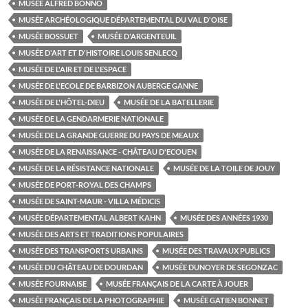
MUSÉE ALFRED BONNO
MUSÉE ARCHÉOLOGIQUE DÉPARTEMENTAL DU VAL D'OISE
MUSÉE BOSSUET
MUSÉE D'ARGENTEUIL
MUSÉE D'ART ET D'HISTOIRE LOUIS SENLECQ
MUSÉE DE L'AIR ET DE L'ESPACE
MUSÉE DE L'ECOLE DE BARBIZON AUBERGE GANNE
MUSÉE DE L'HÔTEL-DIEU
MUSÉE DE LA BATELLERIE
MUSÉE DE LA GENDARMERIE NATIONALE
MUSÉE DE LA GRANDE GUERRE DU PAYS DE MEAUX
MUSÉE DE LA RENAISSANCE - CHÂTEAU D'ECOUEN
MUSÉE DE LA RÉSISTANCE NATIONALE
MUSÉE DE LA TOILE DE JOUY
MUSÉE DE PORT-ROYAL DES CHAMPS
MUSÉE DE SAINT-MAUR - VILLA MÉDICIS
MUSÉE DÉPARTEMENTAL ALBERT KAHN
MUSÉE DES ANNÉES 1930
MUSÉE DES ARTS ET TRADITIONS POPULAIRES
MUSÉE DES TRANSPORTS URBAINS
MUSÉE DES TRAVAUX PUBLICS
MUSÉE DU CHÂTEAU DE DOURDAN
MUSÉE DUNOYER DE SEGONZAC
MUSÉE FOURNAISE
MUSÉE FRANÇAIS DE LA CARTE À JOUER
MUSÉE FRANÇAIS DE LA PHOTOGRAPHIE
MUSÉE GATIEN BONNET