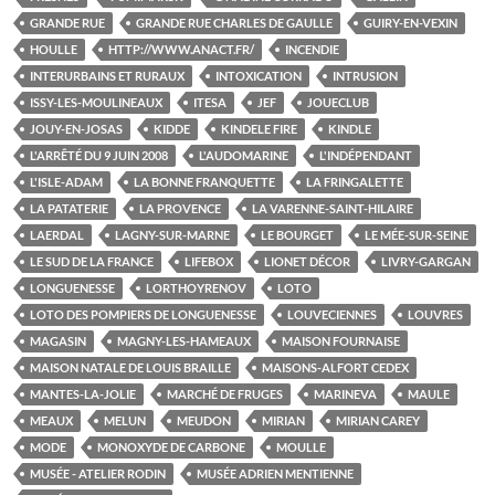
GRANDE RUE
GRANDE RUE CHARLES DE GAULLE
GUIRY-EN-VEXIN
HOULLE
HTTP://WWW.ANACT.FR/
INCENDIE
INTERURBAINS ET RURAUX
INTOXICATION
INTRUSION
ISSY-LES-MOULINEAUX
ITESA
JEF
JOUECLUB
JOUY-EN-JOSAS
KIDDE
KINDELE FIRE
KINDLE
L'ARRÊTÉ DU 9 JUIN 2008
L'AUDOMARINE
L'INDÉPENDANT
L'ISLE-ADAM
LA BONNE FRANQUETTE
LA FRINGALETTE
LA PATATERIE
LA PROVENCE
LA VARENNE-SAINT-HILAIRE
LAERDAL
LAGNY-SUR-MARNE
LE BOURGET
LE MÉE-SUR-SEINE
LE SUD DE LA FRANCE
LIFEBOX
LIONET DÉCOR
LIVRY-GARGAN
LONGUENESSE
LORTHOYRENOV
LOTO
LOTO DES POMPIERS DE LONGUENESSE
LOUVECIENNES
LOUVRES
MAGASIN
MAGNY-LES-HAMEAUX
MAISON FOURNAISE
MAISON NATALE DE LOUIS BRAILLE
MAISONS-ALFORT CEDEX
MANTES-LA-JOLIE
MARCHÉ DE FRUGES
MARINEVA
MAULE
MEAUX
MELUN
MEUDON
MIRIAN
MIRIAN CAREY
MODE
MONOXYDE DE CARBONE
MOULLE
MUSÉE - ATELIER RODIN
MUSÉE ADRIEN MENTIENNE