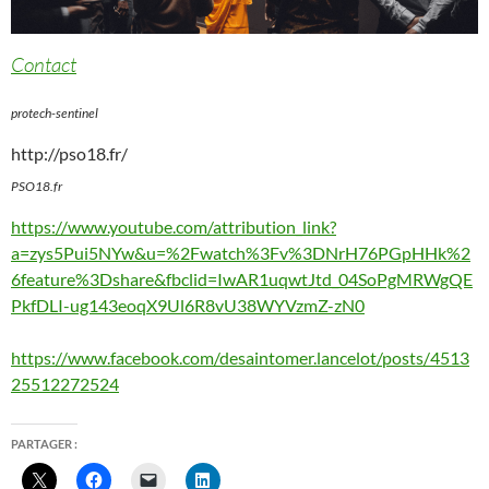
Contact
protech-sentinel
http://pso18.fr/
PSO18.fr
https://www.youtube.com/attribution_link?
a=zys5Pui5NYw&u=%2Fwatch%3Fv%3DNrH76PGpHHk%2
6feature%3Dshare&fbclid=IwAR1uqwtJtd_04SoPgMRWgQE
PkfDLI-ug143eoqX9Ul6R8vU38WYVzmZ-zN0
https://www.facebook.com/desaintomer.lancelot/posts/4513
25512272524
PARTAGER :