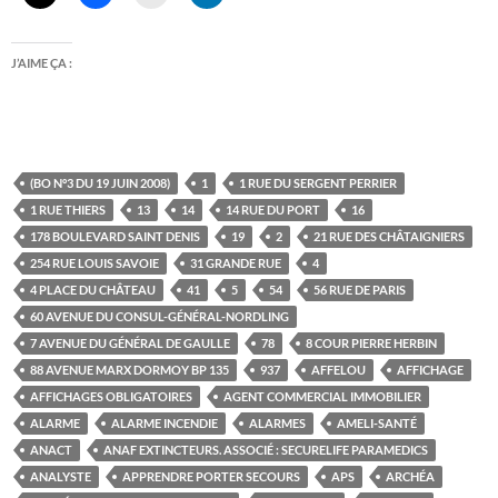
J’AIME ÇA :
(BO N°3 DU 19 JUIN 2008)
1
1 RUE DU SERGENT PERRIER
1 RUE THIERS
13
14
14 RUE DU PORT
16
178 BOULEVARD SAINT DENIS
19
2
21 RUE DES CHÂTAIGNIERS
254 RUE LOUIS SAVOIE
31 GRANDE RUE
4
4 PLACE DU CHÂTEAU
41
5
54
56 RUE DE PARIS
60 AVENUE DU CONSUL-GÉNÉRAL-NORDLING
7 AVENUE DU GÉNÉRAL DE GAULLE
78
8 COUR PIERRE HERBIN
88 AVENUE MARX DORMOY BP 135
937
AFFELOU
AFFICHAGE
AFFICHAGES OBLIGATOIRES
AGENT COMMERCIAL IMMOBILIER
ALARME
ALARME INCENDIE
ALARMES
AMELI-SANTÉ
ANACT
ANAF EXTINCTEURS. ASSOCIÉ : SECURELIFE PARAMEDICS
ANALYSTE
APPRENDRE PORTER SECOURS
APS
ARCHÉA