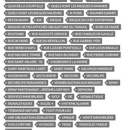
QUAI DE LA COURTILLE
QUELS SONT LES RISQUES D AMANDE
QUELS SONT LES RISQUES MAJEURS
R-PONS
RAUMER (GRIMP)
RESTAURANT
RIA
RISQUE
RISQUE DU CHEF ENTREPRISE
RISQUES NE PAS AFFICHÉS OBLIGATOIRE DU TRAVAIL
ROBE DE MARIÉ
ROSTAING
RUE AUGUSTE GERVAIS
RUE CHARLES DE GAULLE
RUE DE PARIS
RUE DU RÉVEILLON
RUE GABRIEL PÉRI
RUE HENRI CHAPU
RUE LAZARE PONTICELLI
RUE LOUIS BRAILLE
RUE MAURICE TENINE
RUE MAX-BLONDAT
RUE PIERRE-GUIENNE
RUE SAINT-HILAIRE - 92
S'ADRESSER À LA MAIRIE
SAINT MARTIN AU LAERT
SAINT OMER
SALON DU MARIAGE
SAUDEMONT
SECOURISME
SECOURS
SECURELIFE
SECURELIFE PARAMEDICS
SENSIBILISATION AUX RISQUES
SEPAF
SEPAF PARTENARIAT : JÉRÔME LORTHOY
SEPHORA
SERVICES IMMOBILIERS.
SICLY
SIE
SIGNALETIQUE
SIGNALETIQUES
SOLEIL ♥
SYSTEME ALARME
TENDANCE NATURE
TOUT POUR LEO
UNE OBLIGATION LÉGISLATIVE
UNIQUE
VENTE IMMOBILIÈRE
VOG COIFFURE
VOYAGES
YESSS
YESSS ELECTRIQUE