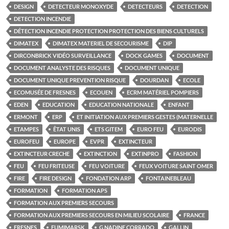
DESIGN
DETECTEUR MONOXYDE
DETECTEURS
DETECTION
DETECTION INCENDIE
DÉTECTION INCENDIE PROTECTION PROTECTION DES BIENS CULTURELS
DIMATEX
DIMATEX MATERIEL DE SECOURISME
DIP
DIRCONBRICK VIDÉO SURVEILLANCE
DOCK GAMES
DOCUMENT
DOCUMENT ANALYSTE DES RISQUES
DOCUMENT UNIQUE
DOCUMENT UNIQUE PREVENTION RISQUE
DOURDAN
ECOLE
ECOMUSÉE DE FRESNES
ECOUEN
ECRM MATÉRIEL POMPIERS
EDEN
EDUCATION
EDUCATION NATIONALE
ENFANT
ERMONT
ERP
ET INITIATION AUX PREMIERS GESTES (MATERNELLE
ETAMPES
ÊTAT UNIS
ETS GITEM
EURO FEU
EURODIS
EUROFEU
EUROPE
EVPR
EXTINCTEUR
EXTINCTEUR CRECHE
EXTINCTION
EXTINPRO
FASHION
FEU
FEU FRITEUSE
FEU VOITURE
FEUX VOITURE SAINT OMER
FIRE
FIRE DESIGN
FONDATION ARP
FONTAINEBLEAU
FORMATION
FORMATION APS
FORMATION AUX PREMIERS SECOURS
FORMATION AUX PREMIERS SECOURS EN MILIEU SCOLAIRE
FRANCE
FRESNES
FUMIMARSK
G NADINE CORRADO
GALLIN