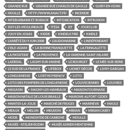
GRANDE RUE
GRANDE RUE CHARLES DE GAULLE
GUIRY-EN-VEXIN
HOULLE
HTTP://WWW.ANACT.FR/
INCENDIE
INTERURBAINS ET RURAUX
INTOXICATION
INTRUSION
ISSY-LES-MOULINEAUX
ITESA
JEF
JOUECLUB
JOUY-EN-JOSAS
KIDDE
KINDELE FIRE
KINDLE
L'ARRÊTÉ DU 9 JUIN 2008
L'AUDOMARINE
L'INDÉPENDANT
L'ISLE-ADAM
LA BONNE FRANQUETTE
LA FRINGALETTE
LA PATATERIE
LA PROVENCE
LA VARENNE-SAINT-HILAIRE
LAERDAL
LAGNY-SUR-MARNE
LE BOURGET
LE MÉE-SUR-SEINE
LE SUD DE LA FRANCE
LIFEBOX
LIONET DÉCOR
LIVRY-GARGAN
LONGUENESSE
LORTHOYRENOV
LOTO
LOTO DES POMPIERS DE LONGUENESSE
LOUVECIENNES
LOUVRES
MAGASIN
MAGNY-LES-HAMEAUX
MAISON FOURNAISE
MAISON NATALE DE LOUIS BRAILLE
MAISONS-ALFORT CEDEX
MANTES-LA-JOLIE
MARCHÉ DE FRUGES
MARINEVA
MAULE
MEAUX
MELUN
MEUDON
MIRIAN
MIRIAN CAREY
MODE
MONOXYDE DE CARBONE
MOULLE
MUSÉE - ATELIER RODIN
MUSÉE ADRIEN MENTIENNE