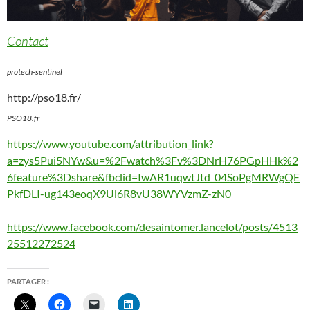
Contact
protech-sentinel
http://pso18.fr/
PSO18.fr
https://www.youtube.com/attribution_link?
a=zys5Pui5NYw&u=%2Fwatch%3Fv%3DNrH76PGpHHk%2
6feature%3Dshare&fbclid=IwAR1uqwtJtd_04SoPgMRWgQE
PkfDLI-ug143eoqX9Ul6R8vU38WYVzmZ-zN0
https://www.facebook.com/desaintomer.lancelot/posts/4513
25512272524
PARTAGER :