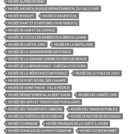
MUSÉE ALFRED BONNO
MUSÉE ARCHÉOLOGIQUE DÉPARTEMENTAL DU VAL D'OISE
MUSÉE BOSSUET
MUSÉE D'ARGENTEUIL
MUSÉE D'ART ET D'HISTOIRE LOUIS SENLECQ
MUSÉE DE L'AIR ET DE L'ESPACE
MUSÉE DE L'ECOLE DE BARBIZON AUBERGE GANNE
MUSÉE DE L'HÔTEL-DIEU
MUSÉE DE LA BATELLERIE
MUSÉE DE LA GENDARMERIE NATIONALE
MUSÉE DE LA GRANDE GUERRE DU PAYS DE MEAUX
MUSÉE DE LA RENAISSANCE - CHÂTEAU D'ECOUEN
MUSÉE DE LA RÉSISTANCE NATIONALE
MUSÉE DE LA TOILE DE JOUY
MUSÉE DE PORT-ROYAL DES CHAMPS
MUSÉE DE SAINT-MAUR - VILLA MÉDICIS
MUSÉE DÉPARTEMENTAL ALBERT KAHN
MUSÉE DES ANNÉES 1930
MUSÉE DES ARTS ET TRADITIONS POPULAIRES
MUSÉE DES TRANSPORTS URBAINS
MUSÉE DES TRAVAUX PUBLICS
MUSÉE DU CHÂTEAU DE DOURDAN
MUSÉE DUNOYER DE SEGONZAC
MUSÉE FOURNAISE
MUSÉE FRANÇAIS DE LA CARTE À JOUER
MUSÉE FRANÇAIS DE LA PHOTOGRAPHIE
MUSÉE GATIEN BONNET