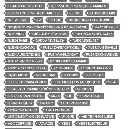
QUAI DE LA COURTILLE
QUELS SONT LES RISQUES D AMANDE
QUELS SONT LES RISQUES MAJEURS
R-PONS
RAUMER (GRIMP)
RESTAURANT
RIA
RISQUE
RISQUE DU CHEF ENTREPRISE
RISQUES NE PAS AFFICHÉS OBLIGATOIRE DU TRAVAIL
ROBE DE MARIÉ
ROSTAING
RUE AUGUSTE GERVAIS
RUE CHARLES DE GAULLE
RUE DE PARIS
RUE DU RÉVEILLON
RUE GABRIEL PÉRI
RUE HENRI CHAPU
RUE LAZARE PONTICELLI
RUE LOUIS BRAILLE
RUE MAURICE TENINE
RUE MAX-BLONDAT
RUE PIERRE-GUIENNE
RUE SAINT-HILAIRE - 92
S'ADRESSER À LA MAIRIE
SAINT MARTIN AU LAERT
SAINT OMER
SALON DU MARIAGE
SAUDEMONT
SECOURISME
SECOURS
SECURELIFE
SECURELIFE PARAMEDICS
SENSIBILISATION AUX RISQUES
SEPAF
SEPAF PARTENARIAT : JÉRÔME LORTHOY
SEPHORA
SERVICES IMMOBILIERS.
SICLY
SIE
SIGNALETIQUE
SIGNALETIQUES
SOLEIL ♥
SYSTEME ALARME
TENDANCE NATURE
TOUT POUR LEO
UNE OBLIGATION LÉGISLATIVE
UNIQUE
VENTE IMMOBILIÈRE
VOG COIFFURE
VOYAGES
YESSS
YESSS ELECTRIQUE