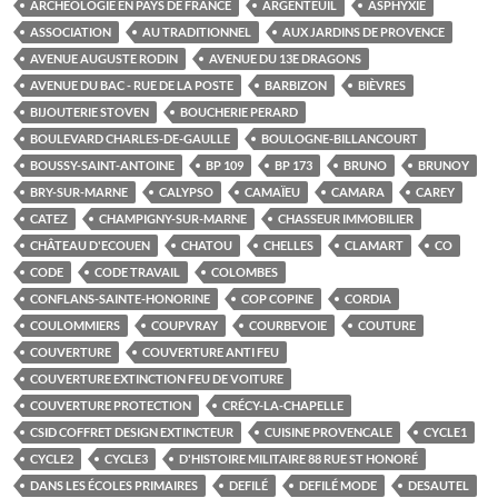
ARCHÉOLOGIE EN PAYS DE FRANCE
ARGENTEUIL
ASPHYXIE
ASSOCIATION
AU TRADITIONNEL
AUX JARDINS DE PROVENCE
AVENUE AUGUSTE RODIN
AVENUE DU 13E DRAGONS
AVENUE DU BAC - RUE DE LA POSTE
BARBIZON
BIÈVRES
BIJOUTERIE STOVEN
BOUCHERIE PERARD
BOULEVARD CHARLES-DE-GAULLE
BOULOGNE-BILLANCOURT
BOUSSY-SAINT-ANTOINE
BP 109
BP 173
BRUNO
BRUNOY
BRY-SUR-MARNE
CALYPSO
CAMAÏEU
CAMARA
CAREY
CATEZ
CHAMPIGNY-SUR-MARNE
CHASSEUR IMMOBILIER
CHÂTEAU D'ECOUEN
CHATOU
CHELLES
CLAMART
CO
CODE
CODE TRAVAIL
COLOMBES
CONFLANS-SAINTE-HONORINE
COP COPINE
CORDIA
COULOMMIERS
COUPVRAY
COURBEVOIE
COUTURE
COUVERTURE
COUVERTURE ANTI FEU
COUVERTURE EXTINCTION FEU DE VOITURE
COUVERTURE PROTECTION
CRÉCY-LA-CHAPELLE
CSID COFFRET DESIGN EXTINCTEUR
CUISINE PROVENCALE
CYCLE1
CYCLE2
CYCLE3
D'HISTOIRE MILITAIRE 88 RUE ST HONORÉ
DANS LES ÉCOLES PRIMAIRES
DEFILÉ
DEFILÉ MODE
DESAUTEL