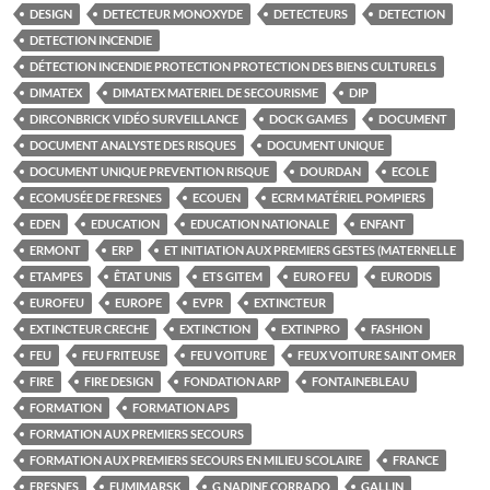
DESIGN
DETECTEUR MONOXYDE
DETECTEURS
DETECTION
DETECTION INCENDIE
DÉTECTION INCENDIE PROTECTION PROTECTION DES BIENS CULTURELS
DIMATEX
DIMATEX MATERIEL DE SECOURISME
DIP
DIRCONBRICK VIDÉO SURVEILLANCE
DOCK GAMES
DOCUMENT
DOCUMENT ANALYSTE DES RISQUES
DOCUMENT UNIQUE
DOCUMENT UNIQUE PREVENTION RISQUE
DOURDAN
ECOLE
ECOMUSÉE DE FRESNES
ECOUEN
ECRM MATÉRIEL POMPIERS
EDEN
EDUCATION
EDUCATION NATIONALE
ENFANT
ERMONT
ERP
ET INITIATION AUX PREMIERS GESTES (MATERNELLE
ETAMPES
ÊTAT UNIS
ETS GITEM
EURO FEU
EURODIS
EUROFEU
EUROPE
EVPR
EXTINCTEUR
EXTINCTEUR CRECHE
EXTINCTION
EXTINPRO
FASHION
FEU
FEU FRITEUSE
FEU VOITURE
FEUX VOITURE SAINT OMER
FIRE
FIRE DESIGN
FONDATION ARP
FONTAINEBLEAU
FORMATION
FORMATION APS
FORMATION AUX PREMIERS SECOURS
FORMATION AUX PREMIERS SECOURS EN MILIEU SCOLAIRE
FRANCE
FRESNES
FUMIMARSK
G NADINE CORRADO
GALLIN