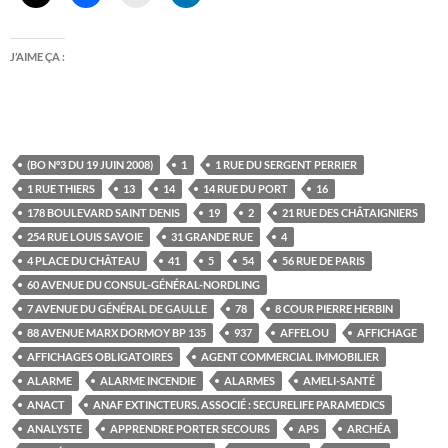
J’AIME ÇA :
(BO N°3 DU 19 JUIN 2008)
1
1 RUE DU SERGENT PERRIER
1 RUE THIERS
13
14
14 RUE DU PORT
16
178 BOULEVARD SAINT DENIS
19
2
21 RUE DES CHÂTAIGNIERS
254 RUE LOUIS SAVOIE
31 GRANDE RUE
4
4 PLACE DU CHÂTEAU
41
5
54
56 RUE DE PARIS
60 AVENUE DU CONSUL-GÉNÉRAL-NORDLING
7 AVENUE DU GÉNÉRAL DE GAULLE
78
8 COUR PIERRE HERBIN
88 AVENUE MARX DORMOY BP 135
937
AFFELOU
AFFICHAGE
AFFICHAGES OBLIGATOIRES
AGENT COMMERCIAL IMMOBILIER
ALARME
ALARME INCENDIE
ALARMES
AMELI-SANTÉ
ANACT
ANAF EXTINCTEURS. ASSOCIÉ : SECURELIFE PARAMEDICS
ANALYSTE
APPRENDRE PORTER SECOURS
APS
ARCHÉA