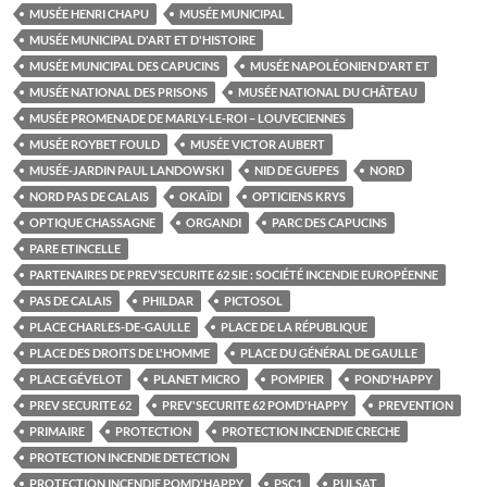
MUSÉE HENRI CHAPU
MUSÉE MUNICIPAL
MUSÉE MUNICIPAL D'ART ET D'HISTOIRE
MUSÉE MUNICIPAL DES CAPUCINS
MUSÉE NAPOLÉONIEN D'ART ET
MUSÉE NATIONAL DES PRISONS
MUSÉE NATIONAL DU CHÂTEAU
MUSÉE PROMENADE DE MARLY-LE-ROI – LOUVECIENNES
MUSÉE ROYBET FOULD
MUSÉE VICTOR AUBERT
MUSÉE-JARDIN PAUL LANDOWSKI
NID DE GUEPES
NORD
NORD PAS DE CALAIS
OKAÏDI
OPTICIENS KRYS
OPTIQUE CHASSAGNE
ORGANDI
PARC DES CAPUCINS
PARE ETINCELLE
PARTENAIRES DE PREV’SECURITE 62 SIE : SOCIÉTÉ INCENDIE EUROPÉENNE
PAS DE CALAIS
PHILDAR
PICTOSOL
PLACE CHARLES-DE-GAULLE
PLACE DE LA RÉPUBLIQUE
PLACE DES DROITS DE L'HOMME
PLACE DU GÉNÉRAL DE GAULLE
PLACE GÉVELOT
PLANET MICRO
POMPIER
POND'HAPPY
PREV SECURITE 62
PREV'SECURITE 62 POMD'HAPPY
PREVENTION
PRIMAIRE
PROTECTION
PROTECTION INCENDIE CRECHE
PROTECTION INCENDIE DETECTION
PROTECTION INCENDIE POMD'HAPPY
PSC1
PULSAT