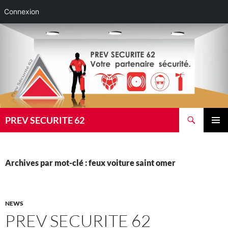
Connexion
Aller
au
contenu
Recherche
PREV SECURITE 62
MENU
PRINCI
Archives par mot-clé : feux voiture saint omer
NEWS
PREV SECURITE 62