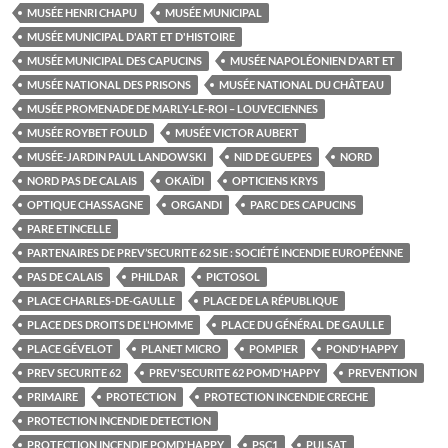
MUSÉE HENRI CHAPU
MUSÉE MUNICIPAL
MUSÉE MUNICIPAL D'ART ET D'HISTOIRE
MUSÉE MUNICIPAL DES CAPUCINS
MUSÉE NAPOLÉONIEN D'ART ET
MUSÉE NATIONAL DES PRISONS
MUSÉE NATIONAL DU CHÂTEAU
MUSÉE PROMENADE DE MARLY-LE-ROI – LOUVECIENNES
MUSÉE ROYBET FOULD
MUSÉE VICTOR AUBERT
MUSÉE-JARDIN PAUL LANDOWSKI
NID DE GUEPES
NORD
NORD PAS DE CALAIS
OKAÏDI
OPTICIENS KRYS
OPTIQUE CHASSAGNE
ORGANDI
PARC DES CAPUCINS
PARE ETINCELLE
PARTENAIRES DE PREV’SECURITE 62 SIE : SOCIÉTÉ INCENDIE EUROPÉENNE
PAS DE CALAIS
PHILDAR
PICTOSOL
PLACE CHARLES-DE-GAULLE
PLACE DE LA RÉPUBLIQUE
PLACE DES DROITS DE L'HOMME
PLACE DU GÉNÉRAL DE GAULLE
PLACE GÉVELOT
PLANET MICRO
POMPIER
POND'HAPPY
PREV SECURITE 62
PREV'SECURITE 62 POMD'HAPPY
PREVENTION
PRIMAIRE
PROTECTION
PROTECTION INCENDIE CRECHE
PROTECTION INCENDIE DETECTION
PROTECTION INCENDIE POMD'HAPPY
PSC1
PULSAT