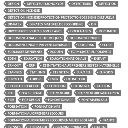
DESIGN
DETECTEUR MONOXYDE
DETECTEURS
DETECTION
DETECTION INCENDIE
DÉTECTION INCENDIE PROTECTION PROTECTION DES BIENS CULTURELS
DIMATEX
DIMATEX MATERIEL DE SECOURISME
DIP
DIRCONBRICK VIDÉO SURVEILLANCE
DOCK GAMES
DOCUMENT
DOCUMENT ANALYSTE DES RISQUES
DOCUMENT UNIQUE
DOCUMENT UNIQUE PREVENTION RISQUE
DOURDAN
ECOLE
ECOMUSÉE DE FRESNES
ECOUEN
ECRM MATÉRIEL POMPIERS
EDEN
EDUCATION
EDUCATION NATIONALE
ENFANT
ERMONT
ERP
ET INITIATION AUX PREMIERS GESTES (MATERNELLE
ETAMPES
ÊTAT UNIS
ETS GITEM
EURO FEU
EURODIS
EUROFEU
EUROPE
EVPR
EXTINCTEUR
EXTINCTEUR CRECHE
EXTINCTION
EXTINPRO
FASHION
FEU
FEU FRITEUSE
FEU VOITURE
FEUX VOITURE SAINT OMER
FIRE
FIRE DESIGN
FONDATION ARP
FONTAINEBLEAU
FORMATION
FORMATION APS
FORMATION AUX PREMIERS SECOURS
FORMATION AUX PREMIERS SECOURS EN MILIEU SCOLAIRE
FRANCE
FRESNES
FUMIMARSK
G NADINE CORRADO
GALLIN