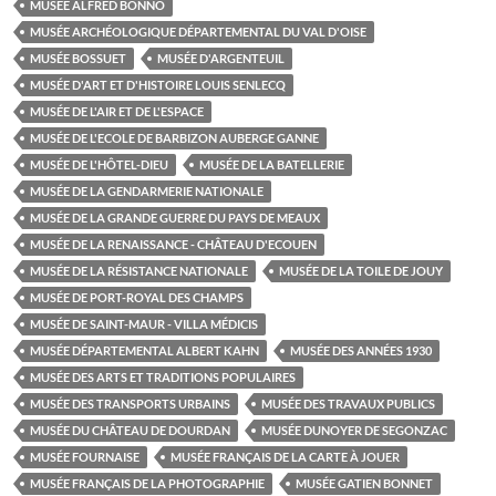
MUSÉE ALFRED BONNO
MUSÉE ARCHÉOLOGIQUE DÉPARTEMENTAL DU VAL D'OISE
MUSÉE BOSSUET
MUSÉE D'ARGENTEUIL
MUSÉE D'ART ET D'HISTOIRE LOUIS SENLECQ
MUSÉE DE L'AIR ET DE L'ESPACE
MUSÉE DE L'ECOLE DE BARBIZON AUBERGE GANNE
MUSÉE DE L'HÔTEL-DIEU
MUSÉE DE LA BATELLERIE
MUSÉE DE LA GENDARMERIE NATIONALE
MUSÉE DE LA GRANDE GUERRE DU PAYS DE MEAUX
MUSÉE DE LA RENAISSANCE - CHÂTEAU D'ECOUEN
MUSÉE DE LA RÉSISTANCE NATIONALE
MUSÉE DE LA TOILE DE JOUY
MUSÉE DE PORT-ROYAL DES CHAMPS
MUSÉE DE SAINT-MAUR - VILLA MÉDICIS
MUSÉE DÉPARTEMENTAL ALBERT KAHN
MUSÉE DES ANNÉES 1930
MUSÉE DES ARTS ET TRADITIONS POPULAIRES
MUSÉE DES TRANSPORTS URBAINS
MUSÉE DES TRAVAUX PUBLICS
MUSÉE DU CHÂTEAU DE DOURDAN
MUSÉE DUNOYER DE SEGONZAC
MUSÉE FOURNAISE
MUSÉE FRANÇAIS DE LA CARTE À JOUER
MUSÉE FRANÇAIS DE LA PHOTOGRAPHIE
MUSÉE GATIEN BONNET