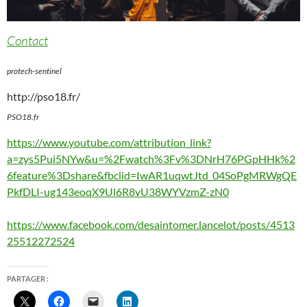
Contact
protech-sentinel
http://pso18.fr/
PSO18.fr
https://www.youtube.com/attribution_link?
a=zys5Pui5NYw&u=%2Fwatch%3Fv%3DNrH76PGpHHk%2
6feature%3Dshare&fbclid=IwAR1uqwtJtd_04SoPgMRWgQE
PkfDLI-ug143eoqX9Ul6R8vU38WYVzmZ-zN0
https://www.facebook.com/desaintomer.lancelot/posts/4513
25512272524
PARTAGER :