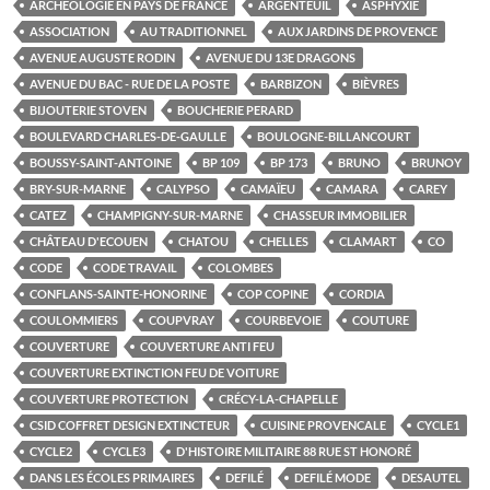
ARCHÉOLOGIE EN PAYS DE FRANCE
ARGENTEUIL
ASPHYXIE
ASSOCIATION
AU TRADITIONNEL
AUX JARDINS DE PROVENCE
AVENUE AUGUSTE RODIN
AVENUE DU 13E DRAGONS
AVENUE DU BAC - RUE DE LA POSTE
BARBIZON
BIÈVRES
BIJOUTERIE STOVEN
BOUCHERIE PERARD
BOULEVARD CHARLES-DE-GAULLE
BOULOGNE-BILLANCOURT
BOUSSY-SAINT-ANTOINE
BP 109
BP 173
BRUNO
BRUNOY
BRY-SUR-MARNE
CALYPSO
CAMAÏEU
CAMARA
CAREY
CATEZ
CHAMPIGNY-SUR-MARNE
CHASSEUR IMMOBILIER
CHÂTEAU D'ECOUEN
CHATOU
CHELLES
CLAMART
CO
CODE
CODE TRAVAIL
COLOMBES
CONFLANS-SAINTE-HONORINE
COP COPINE
CORDIA
COULOMMIERS
COUPVRAY
COURBEVOIE
COUTURE
COUVERTURE
COUVERTURE ANTI FEU
COUVERTURE EXTINCTION FEU DE VOITURE
COUVERTURE PROTECTION
CRÉCY-LA-CHAPELLE
CSID COFFRET DESIGN EXTINCTEUR
CUISINE PROVENCALE
CYCLE1
CYCLE2
CYCLE3
D'HISTOIRE MILITAIRE 88 RUE ST HONORÉ
DANS LES ÉCOLES PRIMAIRES
DEFILÉ
DEFILÉ MODE
DESAUTEL