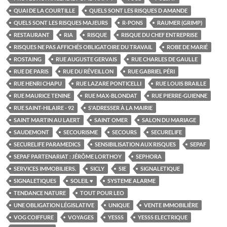
QUAI DE LA COURTILLE
QUELS SONT LES RISQUES D AMANDE
QUELS SONT LES RISQUES MAJEURS
R-PONS
RAUMER (GRIMP)
RESTAURANT
RIA
RISQUE
RISQUE DU CHEF ENTREPRISE
RISQUES NE PAS AFFICHÉS OBLIGATOIRE DU TRAVAIL
ROBE DE MARIÉ
ROSTAING
RUE AUGUSTE GERVAIS
RUE CHARLES DE GAULLE
RUE DE PARIS
RUE DU RÉVEILLON
RUE GABRIEL PÉRI
RUE HENRI CHAPU
RUE LAZARE PONTICELLI
RUE LOUIS BRAILLE
RUE MAURICE TENINE
RUE MAX-BLONDAT
RUE PIERRE-GUIENNE
RUE SAINT-HILAIRE - 92
S'ADRESSER À LA MAIRIE
SAINT MARTIN AU LAERT
SAINT OMER
SALON DU MARIAGE
SAUDEMONT
SECOURISME
SECOURS
SECURELIFE
SECURELIFE PARAMEDICS
SENSIBILISATION AUX RISQUES
SEPAF
SEPAF PARTENARIAT : JÉRÔME LORTHOY
SEPHORA
SERVICES IMMOBILIERS.
SICLY
SIE
SIGNALETIQUE
SIGNALETIQUES
SOLEIL ♥
SYSTEME ALARME
TENDANCE NATURE
TOUT POUR LEO
UNE OBLIGATION LÉGISLATIVE
UNIQUE
VENTE IMMOBILIÈRE
VOG COIFFURE
VOYAGES
YESSS
YESSS ELECTRIQUE