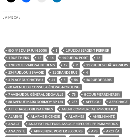
J’AIME ÇA :
(BO N°3 DU 19 JUIN 2008)
1
1 RUE DU SERGENT PERRIER
1 RUE THIERS
13
14
14 RUE DU PORT
16
178 BOULEVARD SAINT DENIS
19
2
21 RUE DES CHÂTAIGNIERS
254 RUE LOUIS SAVOIE
31 GRANDE RUE
4
4 PLACE DU CHÂTEAU
41
5
54
56 RUE DE PARIS
60 AVENUE DU CONSUL-GÉNÉRAL-NORDLING
7 AVENUE DU GÉNÉRAL DE GAULLE
78
8 COUR PIERRE HERBIN
88 AVENUE MARX DORMOY BP 135
937
AFFELOU
AFFICHAGE
AFFICHAGES OBLIGATOIRES
AGENT COMMERCIAL IMMOBILIER
ALARME
ALARME INCENDIE
ALARMES
AMELI-SANTÉ
ANACT
ANAF EXTINCTEURS. ASSOCIÉ : SECURELIFE PARAMEDICS
ANALYSTE
APPRENDRE PORTER SECOURS
APS
ARCHÉA