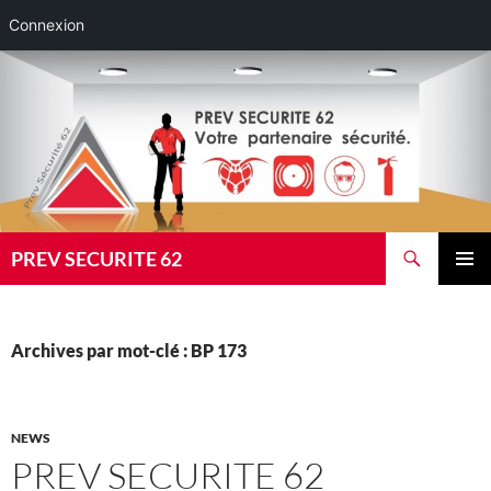
Connexion
Aller
au
contenu
Recherche
PREV SECURITE 62
MENU
PRINCI
Archives par mot-clé : BP 173
NEWS
PREV SECURITE 62