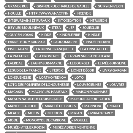
GRANDE RUE
GRANDE RUE CHARLES DE GAULLE
GUIRY-EN-VEXIN
HOULLE
HTTP://WWW.ANACT.FR/
INCENDIE
INTERURBAINS ET RURAUX
INTOXICATION
INTRUSION
ISSY-LES-MOULINEAUX
ITESA
JEF
JOUECLUB
JOUY-EN-JOSAS
KIDDE
KINDELE FIRE
KINDLE
L'ARRÊTÉ DU 9 JUIN 2008
L'AUDOMARINE
L'INDÉPENDANT
L'ISLE-ADAM
LA BONNE FRANQUETTE
LA FRINGALETTE
LA PATATERIE
LA PROVENCE
LA VARENNE-SAINT-HILAIRE
LAERDAL
LAGNY-SUR-MARNE
LE BOURGET
LE MÉE-SUR-SEINE
LE SUD DE LA FRANCE
LIFEBOX
LIONET DÉCOR
LIVRY-GARGAN
LONGUENESSE
LORTHOYRENOV
LOTO
LOTO DES POMPIERS DE LONGUENESSE
LOUVECIENNES
LOUVRES
MAGASIN
MAGNY-LES-HAMEAUX
MAISON FOURNAISE
MAISON NATALE DE LOUIS BRAILLE
MAISONS-ALFORT CEDEX
MANTES-LA-JOLIE
MARCHÉ DE FRUGES
MARINEVA
MAULE
MEAUX
MELUN
MEUDON
MIRIAN
MIRIAN CAREY
MODE
MONOXYDE DE CARBONE
MOULLE
MUSÉE - ATELIER RODIN
MUSÉE ADRIEN MENTIENNE