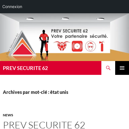
Connexion
Aller
au
contenu
Recherche
PREV SECURITE 62
MENU
PRINCI
Archives par mot-clé : êtat unis
NEWS
PREV SECURITE 62