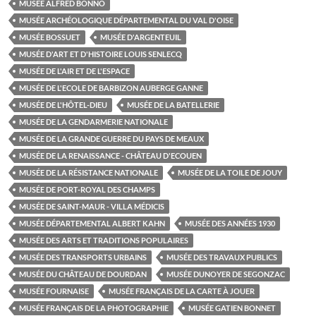
MUSÉE ALFRED BONNO
MUSÉE ARCHÉOLOGIQUE DÉPARTEMENTAL DU VAL D'OISE
MUSÉE BOSSUET
MUSÉE D'ARGENTEUIL
MUSÉE D'ART ET D'HISTOIRE LOUIS SENLECQ
MUSÉE DE L'AIR ET DE L'ESPACE
MUSÉE DE L'ECOLE DE BARBIZON AUBERGE GANNE
MUSÉE DE L'HÔTEL-DIEU
MUSÉE DE LA BATELLERIE
MUSÉE DE LA GENDARMERIE NATIONALE
MUSÉE DE LA GRANDE GUERRE DU PAYS DE MEAUX
MUSÉE DE LA RENAISSANCE - CHÂTEAU D'ECOUEN
MUSÉE DE LA RÉSISTANCE NATIONALE
MUSÉE DE LA TOILE DE JOUY
MUSÉE DE PORT-ROYAL DES CHAMPS
MUSÉE DE SAINT-MAUR - VILLA MÉDICIS
MUSÉE DÉPARTEMENTAL ALBERT KAHN
MUSÉE DES ANNÉES 1930
MUSÉE DES ARTS ET TRADITIONS POPULAIRES
MUSÉE DES TRANSPORTS URBAINS
MUSÉE DES TRAVAUX PUBLICS
MUSÉE DU CHÂTEAU DE DOURDAN
MUSÉE DUNOYER DE SEGONZAC
MUSÉE FOURNAISE
MUSÉE FRANÇAIS DE LA CARTE À JOUER
MUSÉE FRANÇAIS DE LA PHOTOGRAPHIE
MUSÉE GATIEN BONNET