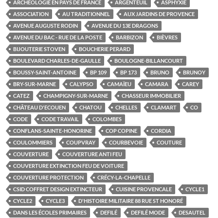
ARCHÉOLOGIE EN PAYS DE FRANCE
ARGENTEUIL
ASPHYXIE
ASSOCIATION
AU TRADITIONNEL
AUX JARDINS DE PROVENCE
AVENUE AUGUSTE RODIN
AVENUE DU 13E DRAGONS
AVENUE DU BAC - RUE DE LA POSTE
BARBIZON
BIÈVRES
BIJOUTERIE STOVEN
BOUCHERIE PERARD
BOULEVARD CHARLES-DE-GAULLE
BOULOGNE-BILLANCOURT
BOUSSY-SAINT-ANTOINE
BP 109
BP 173
BRUNO
BRUNOY
BRY-SUR-MARNE
CALYPSO
CAMAÏEU
CAMARA
CAREY
CATEZ
CHAMPIGNY-SUR-MARNE
CHASSEUR IMMOBILIER
CHÂTEAU D'ECOUEN
CHATOU
CHELLES
CLAMART
CO
CODE
CODE TRAVAIL
COLOMBES
CONFLANS-SAINTE-HONORINE
COP COPINE
CORDIA
COULOMMIERS
COUPVRAY
COURBEVOIE
COUTURE
COUVERTURE
COUVERTURE ANTI FEU
COUVERTURE EXTINCTION FEU DE VOITURE
COUVERTURE PROTECTION
CRÉCY-LA-CHAPELLE
CSID COFFRET DESIGN EXTINCTEUR
CUISINE PROVENCALE
CYCLE1
CYCLE2
CYCLE3
D'HISTOIRE MILITAIRE 88 RUE ST HONORÉ
DANS LES ÉCOLES PRIMAIRES
DEFILÉ
DEFILÉ MODE
DESAUTEL