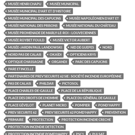
MUSÉE HENRI CHAPU
MUSÉE MUNICIPAL
MUSÉE MUNICIPAL D'ART ET D'HISTOIRE
MUSÉE MUNICIPAL DES CAPUCINS
MUSÉE NAPOLÉONIEN D'ART ET
MUSÉE NATIONAL DES PRISONS
MUSÉE NATIONAL DU CHÂTEAU
MUSÉE PROMENADE DE MARLY-LE-ROI – LOUVECIENNES
MUSÉE ROYBET FOULD
MUSÉE VICTOR AUBERT
MUSÉE-JARDIN PAUL LANDOWSKI
NID DE GUEPES
NORD
NORD PAS DE CALAIS
OKAÏDI
OPTICIENS KRYS
OPTIQUE CHASSAGNE
ORGANDI
PARC DES CAPUCINS
PARE ETINCELLE
PARTENAIRES DE PREV’SECURITE 62 SIE : SOCIÉTÉ INCENDIE EUROPÉENNE
PAS DE CALAIS
PHILDAR
PICTOSOL
PLACE CHARLES-DE-GAULLE
PLACE DE LA RÉPUBLIQUE
PLACE DES DROITS DE L'HOMME
PLACE DU GÉNÉRAL DE GAULLE
PLACE GÉVELOT
PLANET MICRO
POMPIER
POND'HAPPY
PREV SECURITE 62
PREV'SECURITE 62 POMD'HAPPY
PREVENTION
PRIMAIRE
PROTECTION
PROTECTION INCENDIE CRECHE
PROTECTION INCENDIE DETECTION
PROTECTION INCENDIE POMD'HAPPY
PSC1
PULSAT