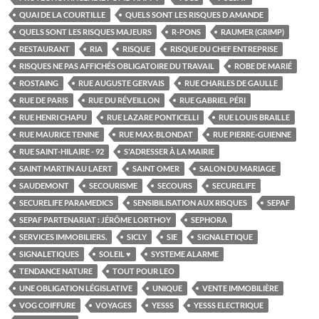
QUAI DE LA COURTILLE
QUELS SONT LES RISQUES D AMANDE
QUELS SONT LES RISQUES MAJEURS
R-PONS
RAUMER (GRIMP)
RESTAURANT
RIA
RISQUE
RISQUE DU CHEF ENTREPRISE
RISQUES NE PAS AFFICHÉS OBLIGATOIRE DU TRAVAIL
ROBE DE MARIÉ
ROSTAING
RUE AUGUSTE GERVAIS
RUE CHARLES DE GAULLE
RUE DE PARIS
RUE DU RÉVEILLON
RUE GABRIEL PÉRI
RUE HENRI CHAPU
RUE LAZARE PONTICELLI
RUE LOUIS BRAILLE
RUE MAURICE TENINE
RUE MAX-BLONDAT
RUE PIERRE-GUIENNE
RUE SAINT-HILAIRE - 92
S'ADRESSER À LA MAIRIE
SAINT MARTIN AU LAERT
SAINT OMER
SALON DU MARIAGE
SAUDEMONT
SECOURISME
SECOURS
SECURELIFE
SECURELIFE PARAMEDICS
SENSIBILISATION AUX RISQUES
SEPAF
SEPAF PARTENARIAT : JÉRÔME LORTHOY
SEPHORA
SERVICES IMMOBILIERS.
SICLY
SIE
SIGNALETIQUE
SIGNALETIQUES
SOLEIL ♥
SYSTEME ALARME
TENDANCE NATURE
TOUT POUR LEO
UNE OBLIGATION LÉGISLATIVE
UNIQUE
VENTE IMMOBILIÈRE
VOG COIFFURE
VOYAGES
YESSS
YESSS ELECTRIQUE