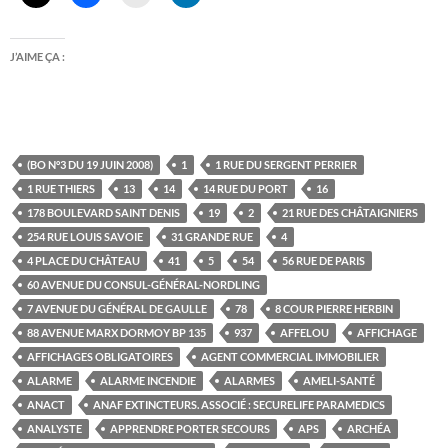
J’AIME ÇA :
(BO N°3 DU 19 JUIN 2008)
1
1 RUE DU SERGENT PERRIER
1 RUE THIERS
13
14
14 RUE DU PORT
16
178 BOULEVARD SAINT DENIS
19
2
21 RUE DES CHÂTAIGNIERS
254 RUE LOUIS SAVOIE
31 GRANDE RUE
4
4 PLACE DU CHÂTEAU
41
5
54
56 RUE DE PARIS
60 AVENUE DU CONSUL-GÉNÉRAL-NORDLING
7 AVENUE DU GÉNÉRAL DE GAULLE
78
8 COUR PIERRE HERBIN
88 AVENUE MARX DORMOY BP 135
937
AFFELOU
AFFICHAGE
AFFICHAGES OBLIGATOIRES
AGENT COMMERCIAL IMMOBILIER
ALARME
ALARME INCENDIE
ALARMES
AMELI-SANTÉ
ANACT
ANAF EXTINCTEURS. ASSOCIÉ : SECURELIFE PARAMEDICS
ANALYSTE
APPRENDRE PORTER SECOURS
APS
ARCHÉA