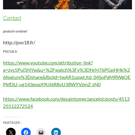
Contact
protech-sentinel
http://pso18.fr/
PSO18.fr
https://www.youtube.com/attribution_link?
a=zys5Pui5NYw&u=%2Fwatch%3Fv%3DNrH76PGpHHk%2
6feature%3Dshare&fbclid=IwAR1uqwtJtd_04SoPgMRWgQE
PkfDLI-ug143eoqX9Ul6R8vU38WYVzmZ-zN0
https://www.facebook.com/desaintomer.lancelot/posts/4513
25512272524
PARTAGER :