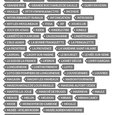
GRANDE RUE
GRANDE RUE CHARLES DE GAULLE
GUIRY-EN-VEXIN
HOULLE
HTTP://WWW.ANACT.FR/
INCENDIE
INTERURBAINS ET RURAUX
INTOXICATION
INTRUSION
ISSY-LES-MOULINEAUX
ITESA
JEF
JOUECLUB
JOUY-EN-JOSAS
KIDDE
KINDELE FIRE
KINDLE
L'ARRÊTÉ DU 9 JUIN 2008
L'AUDOMARINE
L'INDÉPENDANT
L'ISLE-ADAM
LA BONNE FRANQUETTE
LA FRINGALETTE
LA PATATERIE
LA PROVENCE
LA VARENNE-SAINT-HILAIRE
LAERDAL
LAGNY-SUR-MARNE
LE BOURGET
LE MÉE-SUR-SEINE
LE SUD DE LA FRANCE
LIFEBOX
LIONET DÉCOR
LIVRY-GARGAN
LONGUENESSE
LORTHOYRENOV
LOTO
LOTO DES POMPIERS DE LONGUENESSE
LOUVECIENNES
LOUVRES
MAGASIN
MAGNY-LES-HAMEAUX
MAISON FOURNAISE
MAISON NATALE DE LOUIS BRAILLE
MAISONS-ALFORT CEDEX
MANTES-LA-JOLIE
MARCHÉ DE FRUGES
MARINEVA
MAULE
MEAUX
MELUN
MEUDON
MIRIAN
MIRIAN CAREY
MODE
MONOXYDE DE CARBONE
MOULLE
MUSÉE - ATELIER RODIN
MUSÉE ADRIEN MENTIENNE