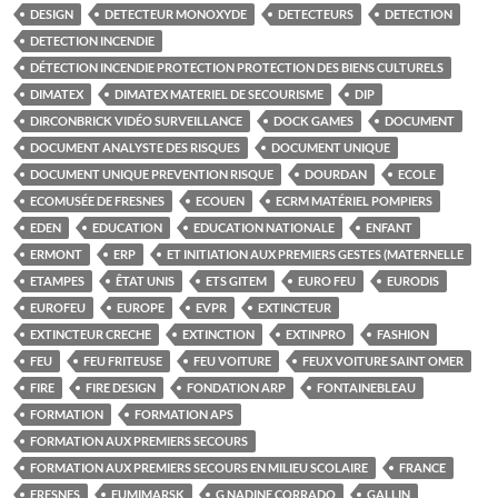
DESIGN
DETECTEUR MONOXYDE
DETECTEURS
DETECTION
DETECTION INCENDIE
DÉTECTION INCENDIE PROTECTION PROTECTION DES BIENS CULTURELS
DIMATEX
DIMATEX MATERIEL DE SECOURISME
DIP
DIRCONBRICK VIDÉO SURVEILLANCE
DOCK GAMES
DOCUMENT
DOCUMENT ANALYSTE DES RISQUES
DOCUMENT UNIQUE
DOCUMENT UNIQUE PREVENTION RISQUE
DOURDAN
ECOLE
ECOMUSÉE DE FRESNES
ECOUEN
ECRM MATÉRIEL POMPIERS
EDEN
EDUCATION
EDUCATION NATIONALE
ENFANT
ERMONT
ERP
ET INITIATION AUX PREMIERS GESTES (MATERNELLE
ETAMPES
ÊTAT UNIS
ETS GITEM
EURO FEU
EURODIS
EUROFEU
EUROPE
EVPR
EXTINCTEUR
EXTINCTEUR CRECHE
EXTINCTION
EXTINPRO
FASHION
FEU
FEU FRITEUSE
FEU VOITURE
FEUX VOITURE SAINT OMER
FIRE
FIRE DESIGN
FONDATION ARP
FONTAINEBLEAU
FORMATION
FORMATION APS
FORMATION AUX PREMIERS SECOURS
FORMATION AUX PREMIERS SECOURS EN MILIEU SCOLAIRE
FRANCE
FRESNES
FUMIMARSK
G NADINE CORRADO
GALLIN